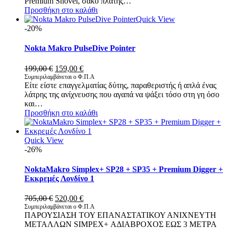
Premium Shovel, σάκο πλάτης…
210,00 €.
Προσθήκη στο καλάθι
Quick View
-20%
Nokta Makro PulseDive Pointer
Original
Η
199,00
€
159,00
€
price
τρέχουσα
Συμπεριλαμβάνεται ο Φ.Π.Α
Είτε είστε επαγγελματίας δύτης, παραθεριστής ή απλά ένας
was:
τιμή
λάτρης της ανίχνευσης που αγαπά να ψάξει τόσο στη γη όσο
199,00 €.
είναι:
και…
159,00 €.
Προσθήκη στο καλάθι
Quick View
-26%
NoktaMakro Simplex+ SP28 + SP35 + Premium Digger +
Εκκρεμές Λονδίνο 1
Original
Η
705,00
€
520,00
€
price
τρέχουσα
Συμπεριλαμβάνεται ο Φ.Π.Α
ΠΑΡΟΥΣΙΑΣΗ ΤΟΥ ΕΠΑΝΑΣΤΑΤΙΚΟΥ ΑΝΙΧΝΕΥΤΗ
was:
τιμή
ΜΕΤΑΛΛΩΝ SIMPEX+ ΑΔΙΑΒΡΟΧΟΣ ΕΩΣ 3 ΜΕΤΡΑ
705,00 €.
είναι: