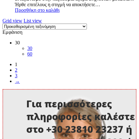
Ήρθε επιτέλους η στιγμή να αποκτήσετε…
1.400,00 €.
Προσθήκη στο καλάθι
Grid view
List view
Εμφάνιση
30
30
60
1
2
3
→
Για περισσότερες
πληροφορίες καλέστε
στο +30 23810 23237 ή