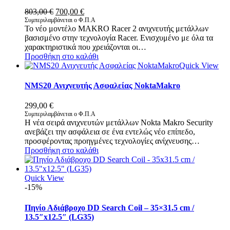
Original
Η
803,00
€
700,00
€
price
τρέχουσα
Συμπεριλαμβάνεται ο Φ.Π.Α
Το νέο μοντέλο MAKRO Racer 2 ανιχνευτής μετάλλων
was:
τιμή
βασισμένο στην τεχνολογία Racer. Ενισχυμένο με όλα τα
803,00 €.
είναι:
χαρακτηριστικά που χρειάζονται οι…
700,00 €.
Προσθήκη στο καλάθι
Quick View
NMS20 Ανιχνευτής Ασφαλείας NoktaMakro
299,00
€
Συμπεριλαμβάνεται ο Φ.Π.Α
Η νέα σειρά ανιχνευτών μετάλλων Nokta Makro Security
ανεβάζει την ασφάλεια σε ένα εντελώς νέο επίπεδο,
προσφέροντας προηγμένες τεχνολογίες ανίχνευσης…
Προσθήκη στο καλάθι
Quick View
-15%
Πηνίο Αδιάβροχο DD Search Coil – 35×31.5 cm /
13.5″x12.5″ (LG35)