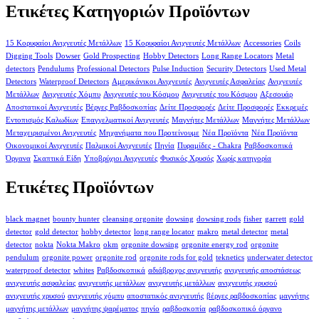
Ετικέτες Κατηγοριών Προϊόντων
15 Κορυφαίοι Ανιχνευτές Μετάλλων
15 Κορυφαίοι Ανιχνευτές Μετάλλων
Accessories
Coils
Digging Tools
Dowser
Gold Prospecting
Hobby Detectors
Long Range Locators
Metal
detectors
Pendulums
Professional Detectors
Pulse Induction
Security Detectors
Used Metal
Detectors
Waterproof Detectors
Αμερικάνικοι Ανιχνευτές
Ανιχνευτές Ασφαλείας
Ανιχνευτές
Μετάλλων
Ανιχνευτές Χόμπυ
Ανιχνευτές του Κόσμου
Ανιχνευτές του Κόσμου
Αξεσουάρ
Αποστατικοί Ανιχνευτές
Βέργες Ραβδοσκοπίας
Δείτε Προσφορές
Δείτε Προσφορές
Εκκρεμές
Εντοπισμός Καλωδίων
Επαγγελματικοί Ανιχνευτές
Μαγνήτες Μετάλλων
Μαγνήτες Μετάλλων
Μεταχειρισμένοι Ανιχνευτές
Μηχανήματα που Προτείνουμε
Νέα Προϊόντα
Νέα Προϊόντα
Οικονομικοί Ανιχνευτές
Παλμικοί Ανιχνευτές
Πηνία
Πυραμίδες - Chakra
Ραβδοσκοπικά
Όργανα
Σκαπτικά Είδη
Υποβρύχιοι Ανιχνευτές
Φυσικός Χρυσός
Χωρίς κατηγορία
Ετικέτες Προϊόντων
black magnet
bounty hunter
cleansing orgonite
dowsing
dowsing rods
fisher
garrett
gold
detector
gold detector
hobby detector
long range locator
makro
metal detector
metal
detector
nokta
Nokta Makro
okm
orgonite dowsing
orgonite energy rod
orgonite
pendulum
orgonite power
orgonite rod
orgonite rods for gold
teknetics
underwater detector
waterproof detector
whites
Ραβδοσκοπικά
αδιάβροχος ανιχνευτής
ανιχνευτής αποστάσεως
ανιχνευτής ασφαλείας
ανιχνευτής μετάλλων
ανιχνευτής μετάλλων
ανιχνευτής χρυσού
ανιχνευτής χρυσού
ανιχνευτής χόμπυ
αποστατικός ανιχνευτής
βέργες ραβδοσκοπίας
μαγνήτης
μαγνήτης μετάλλων
μαγνήτης ψαρέματος
πηνίο
ραβδοσκοπία
ραβδοσκοπικό όργανο