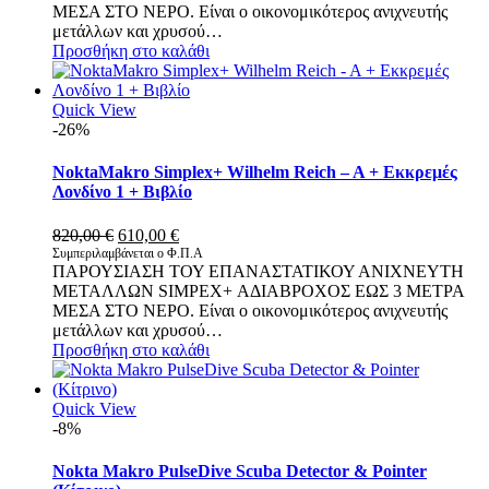
ΜΕΣΑ ΣΤΟ ΝΕΡΟ. Είναι ο οικονομικότερος ανιχνευτής
520,00 €.
μετάλλων και χρυσού…
Προσθήκη στο καλάθι
Quick View
-26%
NoktaMakro Simplex+ Wilhelm Reich – A + Εκκρεμές
Λονδίνο 1 + Βιβλίο
Original
Η
820,00
€
610,00
€
price
τρέχουσα
Συμπεριλαμβάνεται ο Φ.Π.Α
ΠΑΡΟΥΣΙΑΣΗ ΤΟΥ ΕΠΑΝΑΣΤΑΤΙΚΟΥ ΑΝΙΧΝΕΥΤΗ
was:
τιμή
ΜΕΤΑΛΛΩΝ SIMPEX+ ΑΔΙΑΒΡΟΧΟΣ ΕΩΣ 3 ΜΕΤΡΑ
820,00 €.
είναι:
ΜΕΣΑ ΣΤΟ ΝΕΡΟ. Είναι ο οικονομικότερος ανιχνευτής
610,00 €.
μετάλλων και χρυσού…
Προσθήκη στο καλάθι
Quick View
-8%
Nokta Makro PulseDive Scuba Detector & Pointer