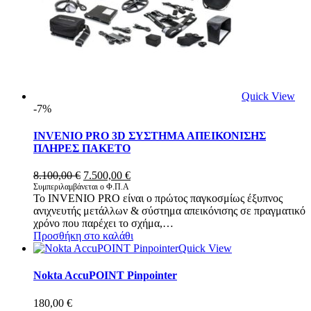
Quick View
-7%
INVENIO PRO 3D ΣΥΣΤΗΜΑ ΑΠΕΙΚΟΝΙΣΗΣ
ΠΛΗΡΕΣ ΠΑΚΕΤΟ
Original
Η
8.100,00
€
7.500,00
€
price
τρέχουσα
Συμπεριλαμβάνεται ο Φ.Π.Α
Το INVENIO PRO είναι ο πρώτος παγκοσμίως έξυπνος
was:
τιμή
ανιχνευτής μετάλλων & σύστημα απεικόνισης σε πραγματικό
8.100,00 €.
είναι:
χρόνο που παρέχει το σχήμα,…
7.500,00 €.
Προσθήκη στο καλάθι
Quick View
Nokta AccuPOINT Pinpointer
180,00
€