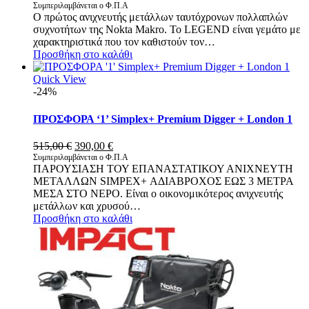
Συμπεριλαμβάνεται ο Φ.Π.Α
Ο πρώτος ανιχνευτής μετάλλων ταυτόχρονων πολλαπλών
συχνοτήτων της Nokta Makro. Το LEGEND είναι γεμάτο με
χαρακτηριστικά που τον καθιστούν τον…
Προσθήκη στο καλάθι
Quick View
-24%
ΠΡΟΣΦΟΡΑ ‘1’ Simplex+ Premium Digger + London 1
Original
Η
515,00
€
390,00
€
price
τρέχουσα
Συμπεριλαμβάνεται ο Φ.Π.Α
ΠΑΡΟΥΣΙΑΣΗ ΤΟΥ ΕΠΑΝΑΣΤΑΤΙΚΟΥ ΑΝΙΧΝΕΥΤΗ
was:
τιμή
ΜΕΤΑΛΛΩΝ SIMPEX+ ΑΔΙΑΒΡΟΧΟΣ ΕΩΣ 3 ΜΕΤΡΑ
515,00 €.
είναι:
ΜΕΣΑ ΣΤΟ ΝΕΡΟ. Είναι ο οικονομικότερος ανιχνευτής
390,00 €.
μετάλλων και χρυσού…
Προσθήκη στο καλάθι