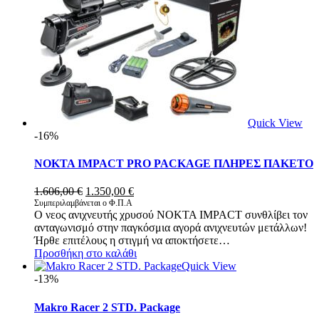
Quick View
-16%
NOKTA IMPACT PRO PACKAGE ΠΛΗΡΕΣ ΠΑΚΕΤΟ
Original
Η
1.606,00
€
1.350,00
€
price
τρέχουσα
Συμπεριλαμβάνεται ο Φ.Π.Α
O νεος ανιχνευτής χρυσού NOKTA IMPACT συνθλίβει τον
was:
τιμή
ανταγωνισμό στην παγκόσμια αγορά ανιχνευτών μετάλλων!
1.606,00 €.
είναι:
Ήρθε επιτέλους η στιγμή να αποκτήσετε…
1.350,00 €.
Προσθήκη στο καλάθι
Quick View
-13%
Makro Racer 2 STD. Package