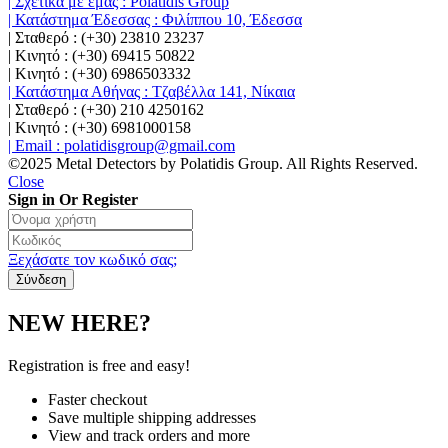
| Σχετικά με εμάς : Polatidis Group
| Κατάστημα Έδεσσας : Φιλίππου 10, Έδεσσα
| Σταθερό : (+30) 23810 23237
| Κινητό : (+30) 69415 50822
| Κινητό : (+30) 6986503332
| Κατάστημα Αθήνας : Τζαβέλλα 141, Νίκαια
| Σταθερό : (+30) 210 4250162
| Κινητό : (+30) 6981000158
| Email : polatidisgroup@gmail.com
©2025 Metal Detectors by Polatidis Group. All Rights Reserved.
Close
Sign in Or Register
Ξεχάσατε τον κωδικό σας;
NEW HERE?
Registration is free and easy!
Faster checkout
Save multiple shipping addresses
View and track orders and more