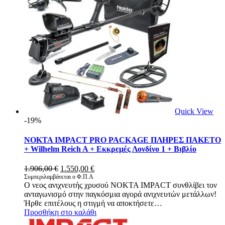
Quick View
-19%
NOKTA IMPACT PRO PACKAGE ΠΛΗΡΕΣ ΠΑΚΕΤΟ
+ Wilhelm Reich A + Εκκρεμές Λονδίνο 1 + Βιβλίο
Original
Η
1.906,00
€
1.550,00
€
price
τρέχουσα
Συμπεριλαμβάνεται ο Φ.Π.Α
O νεος ανιχνευτής χρυσού NOKTA IMPACT συνθλίβει τον
was:
τιμή
ανταγωνισμό στην παγκόσμια αγορά ανιχνευτών μετάλλων!
1.906,00 €.
είναι:
Ήρθε επιτέλους η στιγμή να αποκτήσετε…
1.550,00 €.
Προσθήκη στο καλάθι