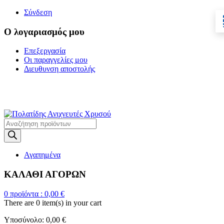
Σύνδεση
Ο λογαριασμός μου
Επεξεργασία
Οι παραγγελίες μου
Διευθυνση αποστολής
Η ΜΕΓΑΛΥΤΕΡΗ
ΓΚΑΜΑ ΑΝΙΧΝΕΥΤΩΝ ΜΕΤΑΛΛΩΝ
Products
search
Αγαπημένα
ΚΑΛΑΘΙ ΑΓΟΡΩΝ
0
προϊόντα :
0,00
€
There are
0 item(s)
in your cart
Υποσύνολο:
0,00
€