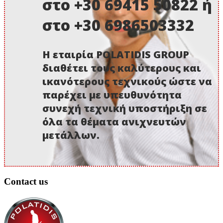
στο +30 69415 50822 ή
στο +30 6986503332
Η εταιρία POLATIDIS GROUP
διαθέτει τους καλύτερους και
ικανότερους τεχνικούς ώστε να
παρέχει με υπευθυνότητα
συνεχή τεχνική υποστήριξη σε
όλα τα θέματα ανιχνευτών
μετάλλων.
Contact us