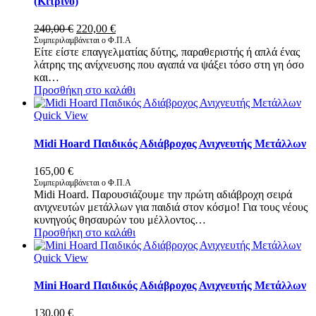
(Κίτρινο)
Original
Η
240,00
€
220,00
€
price
τρέχουσα
Συμπεριλαμβάνεται ο Φ.Π.Α
Είτε είστε επαγγελματίας δύτης, παραθεριστής ή απλά ένας
was:
τιμή
λάτρης της ανίχνευσης που αγαπά να ψάξει τόσο στη γη όσο
240,00 €.
είναι:
και…
220,00 €.
Προσθήκη στο καλάθι
Quick View
Midi Hoard Παιδικός Αδιάβροχος Ανιχνευτής Μετάλλων
165,00
€
Συμπεριλαμβάνεται ο Φ.Π.Α
Midi Hoard. Παρουσιάζουμε την πρώτη αδιάβροχη σειρά
ανιχνευτών μετάλλων για παιδιά στον κόσμο! Για τους νέους
κυνηγούς θησαυρών του μέλλοντος…
Προσθήκη στο καλάθι
Quick View
Mini Hoard Παιδικός Αδιάβροχος Ανιχνευτής Μετάλλων
130,00
€