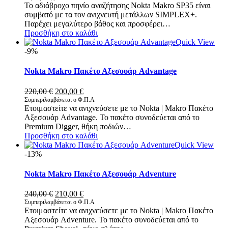
Το αδιάβροχο πηνίο αναζήτησης Nokta Makro SP35 είναι
was:
τιμή
συμβατό με τα τον ανιχνευτή μετάλλων SIMPLEX+.
190,00 €.
είναι:
Παρέχει μεγαλύτερο βάθος και προσφέρει…
180,00 €.
Προσθήκη στο καλάθι
Quick View
-9%
Nokta Makro Πακέτο Αξεσουάρ Advantage
Original
Η
220,00
€
200,00
€
price
τρέχουσα
Συμπεριλαμβάνεται ο Φ.Π.Α
Ετοιμαστείτε να ανιχνεύσετε με το Nokta | Makro Πακέτο
was:
τιμή
Αξεσουάρ Advantage. Το πακέτο συνοδεύεται από το
220,00 €.
είναι:
Premium Digger, θήκη ποδιών…
200,00 €.
Προσθήκη στο καλάθι
Quick View
-13%
Nokta Makro Πακέτο Αξεσουάρ Adventure
Original
Η
240,00
€
210,00
€
price
τρέχουσα
Συμπεριλαμβάνεται ο Φ.Π.Α
Ετοιμαστείτε να ανιχνεύσετε με το Nokta | Makro Πακέτο
was:
τιμή
Αξεσουάρ Adventure. Το πακέτο συνοδεύεται από το
240,00 €.
είναι: