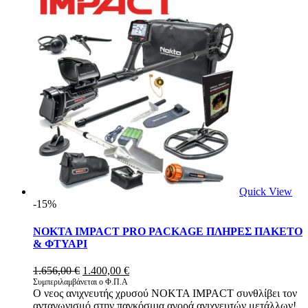
Quick View
-15%
NOKTA IMPACT PRO PACKAGE ΠΛΗΡΕΣ ΠΑΚΕΤΟ
& ΦΤΥΑΡΙ
Original
Η
1.656,00
€
1.400,00
€
price
τρέχουσα
Συμπεριλαμβάνεται ο Φ.Π.Α
O νεος ανιχνευτής χρυσού NOKTA IMPACT συνθλίβει τον
was:
τιμή
ανταγωνισμό στην παγκόσμια αγορά ανιχνευτών μετάλλων!
1.656,00 €.
είναι: