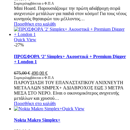
Συμπεριλαμβάνεται ο Φ.Π.Α
Mini Hoard. Παρουσιάζουμε την πρώτη αδιάβροχη σειρά
ανιχνευτών μετάλλων για παιδιά στον κόσμο! Για τους νέους
κυνηγούς θησαυρών του μέλλοντος…
Προσθήκη στο καλάθι
Quick View
-27%
ΠΡΟΣΦΟΡΑ ‘2’ Simplex+ Ακουστικά + Premium Digger
+ London 1
Original
Η
675,00
€
490,00
€
price
τρέχουσα
Συμπεριλαμβάνεται ο Φ.Π.Α
ΠΑΡΟΥΣΙΑΣΗ ΤΟΥ ΕΠΑΝΑΣΤΑΤΙΚΟΥ ΑΝΙΧΝΕΥΤΗ
was:
τιμή
ΜΕΤΑΛΛΩΝ SIMPEX+ ΑΔΙΑΒΡΟΧΟΣ ΕΩΣ 3 ΜΕΤΡΑ
675,00 €.
είναι:
ΜΕΣΑ ΣΤΟ ΝΕΡΟ. Είναι ο οικονομικότερος ανιχνευτής
490,00 €.
μετάλλων και χρυσού…
Προσθήκη στο καλάθι
Quick View
Nokta Makro Simplex+