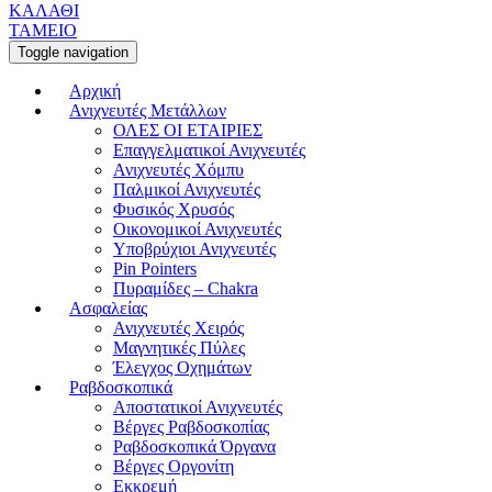
ΚΑΛΑΘΙ
ΤΑΜΕΙΟ
Toggle navigation
Αρχική
Ανιχνευτές Μετάλλων
ΟΛΕΣ ΟΙ ΕΤΑΙΡΙΕΣ
Επαγγελματικοί Ανιχνευτές
Ανιχνευτές Χόμπυ
Παλμικοί Ανιχνευτές
Φυσικός Χρυσός
Οικονομικοί Ανιχνευτές
Υποβρύχιοι Ανιχνευτές
Pin Pointers
Πυραμίδες – Chakra
Ασφαλείας
Ανιχνευτές Χειρός
Μαγνητικές Πύλες
Έλεγχος Οχημάτων
Ραβδοσκοπικά
Αποστατικοί Ανιχνευτές
Βέργες Ραβδοσκοπίας
Ραβδοσκοπικά Όργανα
Βέργες Οργονίτη
Εκκρεμή