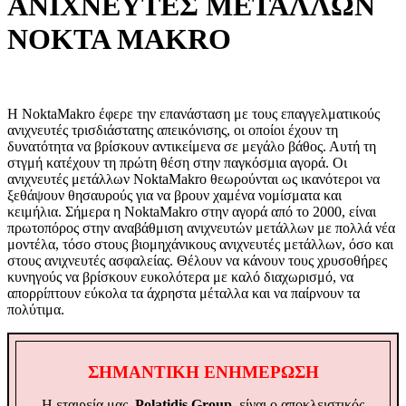
ΑΝΙΧΝΕΥΤΕΣ ΜΕΤΑΛΛΩΝ
NOKTA MAKRO
Η NoktaMakro έφερε την επανάσταση με τους επαγγελματικούς
ανιχνευτές τρισδιάστατης απεικόνισης, οι οποίοι έχουν τη
δυνατότητα να βρίσκουν αντικείμενα σε μεγάλο βάθος. Αυτή τη
στγμή κατέχουν τη πρώτη θέση στην παγκόσμια αγορά. Οι
ανιχνευτές μετάλλων NoktaMakro θεωρούνται ως ικανότεροι να
ξεθάψουν θησαυρούς για να βρουν χαμένα νομίσματα και
κειμήλια. Σήμερα η NoktaMakro στην αγορά από το 2000, είναι
πρωτοπόρος στην αναβάθμιση ανιχνευτών μετάλλων με πολλά νέα
μοντέλα, τόσο στους βιομηχάνικους ανιχνευτές μετάλλων, όσο και
στους ανιχνευτές ασφαλείας. Θέλουν να κάνουν τους χρυσοθήρες
κυνηγούς να βρίσκουν ευκολότερα με καλό διαχωρισμό, να
απορρίπτουν εύκολα τα άχρηστα μέταλλα και να παίρνουν τα
πολύτιμα.
ΣΗΜΑΝΤΙΚΗ ΕΝΗΜΕΡΩΣΗ
Η εταιρεία μας,
Polatidis Group
, είναι ο αποκλειστικός