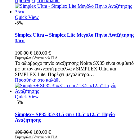
Προσθήκη στο καλάθι
Quick View
-5%
Simplex Ultra – Simplex Lite Μεγάλο Πηνίο Αναζήτησης
35εκ
Original
Η
190,00
€
180,00
€
price
τρέχουσα
Συμπεριλαμβάνεται ο Φ.Π.Α
Το αδιάβροχο πηνίο αναζήτησης Nokta SX35 είναι συμβατό
was:
τιμή
με τα τον ανιχνευτή μετάλλων SIMPLEX Ultra και
190,00 €.
είναι:
SIMPLEX Lite. Παρέχει μεγαλύτερο…
180,00 €.
Προσθήκη στο καλάθι
Quick View
-5%
Simplex+ SP35 35×31.5 cm / 13.5″x12.5″ Πηνίο
Αναζήτησης
Original
Η
190,00
€
180,00
€
price
τρέχουσα
Συμπεριλαμβάνεται ο Φ.Π.Α