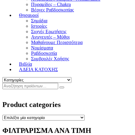
Πυραμίδες – Chakra
Βέργες Ραβδοσκοπίας
Θησαυροί
Σημάδια
Ιστορίες
Συχνές Ερωτήσεις
Ανιχνευτές – Μύθοι
Μαθαίνουμε Περισσότερα
Νομίσματα
Ραβδοσκοπία
Συμβουλές Χρήσης
Βιβλία
ΑΔΕΙΑ ΚΑΤΟΧΗΣ
Product categories
ΦΙΛΤΡΑΡΙΣΜΑ ΑΝΑ ΤΙΜΗ