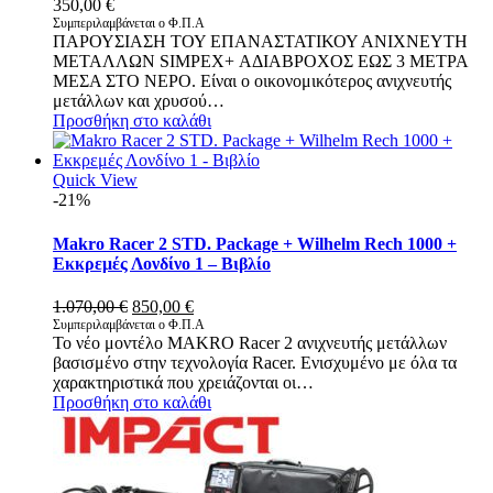
350,00
€
Συμπεριλαμβάνεται ο Φ.Π.Α
ΠΑΡΟΥΣΙΑΣΗ ΤΟΥ ΕΠΑΝΑΣΤΑΤΙΚΟΥ ΑΝΙΧΝΕΥΤΗ
ΜΕΤΑΛΛΩΝ SIMPEX+ ΑΔΙΑΒΡΟΧΟΣ ΕΩΣ 3 ΜΕΤΡΑ
ΜΕΣΑ ΣΤΟ ΝΕΡΟ. Είναι ο οικονομικότερος ανιχνευτής
μετάλλων και χρυσού…
Προσθήκη στο καλάθι
Quick View
-21%
Makro Racer 2 STD. Package + Wilhelm Rech 1000 +
Εκκρεμές Λονδίνο 1 – Βιβλίο
Original
Η
1.070,00
€
850,00
€
price
τρέχουσα
Συμπεριλαμβάνεται ο Φ.Π.Α
Το νέο μοντέλο MAKRO Racer 2 ανιχνευτής μετάλλων
was:
τιμή
βασισμένο στην τεχνολογία Racer. Ενισχυμένο με όλα τα
1.070,00 €.
είναι:
χαρακτηριστικά που χρειάζονται οι…
850,00 €.
Προσθήκη στο καλάθι