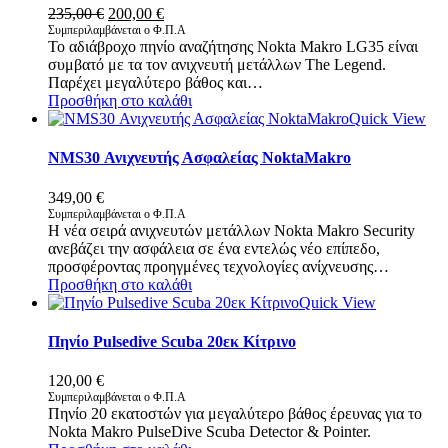
Original
Η
235,00
€
200,00
€
price
τρέχουσα
Συμπεριλαμβάνεται ο Φ.Π.Α
Το αδιάβροχο πηνίο αναζήτησης Nokta Makro LG35 είναι
was:
τιμή
συμβατό με τα τον ανιχνευτή μετάλλων The Legend.
235,00 €.
είναι:
Παρέχει μεγαλύτερο βάθος και…
200,00 €.
Προσθήκη στο καλάθι
Quick View
NMS30 Ανιχνευτής Ασφαλείας NoktaMakro
349,00
€
Συμπεριλαμβάνεται ο Φ.Π.Α
Η νέα σειρά ανιχνευτών μετάλλων Nokta Makro Security
ανεβάζει την ασφάλεια σε ένα εντελώς νέο επίπεδο,
προσφέροντας προηγμένες τεχνολογίες ανίχνευσης…
Προσθήκη στο καλάθι
Quick View
Πηνίο Pulsedive Scuba 20εκ Κίτρινο
120,00
€
Συμπεριλαμβάνεται ο Φ.Π.Α
Πηνίο 20 εκατοστών για μεγαλύτερο βάθος έρευνας για το
Nokta Makro PulseDive Scuba Detector & Pointer.