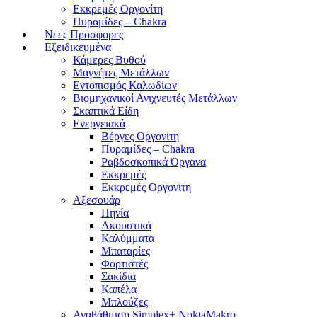
Εκκρεμές Οργονίτη
Πυραμίδες – Chakra
Νεες Προσφορες
Εξειδικευμένα
Κάμερες Βυθού
Μαγνήτες Μετάλλων
Εντοπισμός Καλωδίων
Βιομηχανικοί Ανιχνευτές Μετάλλων
Σκαπτικά Είδη
Ενεργειακά
Βέργες Οργονίτη
Πυραμίδες – Chakra
Ραβδοσκοπικά Όργανα
Εκκρεμές
Εκκρεμές Οργονίτη
Αξεσουάρ
Πηνία
Ακουστικά
Καλύμματα
Μπαταρίες
Φορτιστές
Σακίδια
Καπέλα
Μπλούζες
Αναβάθμιση Simplex+ NoktaMakro