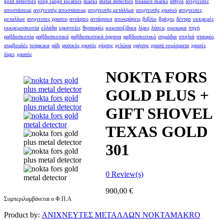
gold detectors
long range locators
marks
metal detectors
treasure marks
αθήνα
ανιχνευτές
αποστάσεως
ανιχνευτής αποστάσεως
ανιχνευτής μετάλλων
ανιχνευτής χρυσού
ανιχνευτες
μεταλλων
ανιχνευτες χρυσου
αντάρτες
αντάρτικα
αποκρύψεις
βιβλίο
βράχος
δέντρο
εκκρεμές
εκκρεμοσκοπία
ελλάδα
ερμηνείες
θησαυρός
κομιτατζίδικα
λίρες
λύσεις
ομοιωμα
πηγή
ραβδοσκοπία
ραβδοσκοπικά
ραβδοσκοπικά όργανα
ραβδοσκοπικό
σημάδια
σπηλιά
σταυρός
συμβουλές
τούρκικα
φίδι
φυσικός χρυσός
χάρτης
χελώνα
χρήσης
χρυσά νομίσματα
χρυσές
λίρες
χρυσός
NOKTA FORS
GOLD PLUS +
GIFT SHOVEL
TEXAS GOLD
301
0
Review(s)
900,00
€
Συμπεριλαμβάνεται ο Φ.Π.Α
Product by:
ΑΝΙΧΝΕΥΤΕΣ ΜΕΤΑΛΛΩΝ NOKTAMAKRO