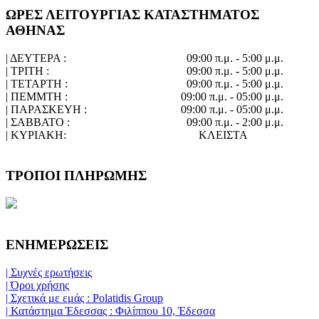
ΩΡΕΣ ΛΕΙΤΟΥΡΓΙΑΣ ΚΑΤΑΣΤΗΜΑΤΟΣ
ΑΘΗΝΑΣ
| ΔΕΥΤΕΡΑ :
09:00 π.μ. - 5:00 μ.μ.
| ΤΡΙΤΗ :
09:00 π.μ. - 5:00 μ.μ.
| ΤΕΤΑΡΤΗ :
09:00 π.μ. - 5:00 μ.μ.
| ΠΕΜΜΤΗ :
09:00 π.μ. - 05:00 μ.μ.
| ΠΑΡΑΣΚΕΥΗ :
09:00 π.μ. - 05:00 μ.μ.
| ΣΑΒΒΑΤΟ :
09:00 π.μ. - 2:00 μ.μ.
| ΚΥΡΙΑΚΗ:
ΚΛΕΙΣΤΑ
ΤΡΟΠΟΙ ΠΛΗΡΩΜΗΣ
ΕΝΗΜΕΡΩΣΕΙΣ
| Συχνές ερωτήσεις
| Όροι χρήσης
| Σχετικά με εμάς : Polatidis Group
| Κατάστημα Έδεσσας : Φιλίππου 10, Έδεσσα