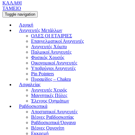
ΚΑΛΑΘΙ
ΤΑΜΕΙΟ
Toggle navigation
Αρχική
Ανιχνευτές Μετάλλων
ΟΛΕΣ ΟΙ ΕΤΑΙΡΙΕΣ
Επαγγελματικοί Ανιχνευτές
Ανιχνευτές Χόμπυ
Παλμικοί Ανιχνευτές
Φυσικός Χρυσός
Οικονομικοί Ανιχνευτές
Υποβρύχιοι Ανιχνευτές
Pin Pointers
Πυραμίδες – Chakra
Ασφαλείας
Ανιχνευτές Χειρός
Μαγνητικές Πύλες
Έλεγχος Οχημάτων
Ραβδοσκοπικά
Αποστατικοί Ανιχνευτές
Βέργες Ραβδοσκοπίας
Ραβδοσκοπικά Όργανα
Βέργες Οργονίτη
Εκκρεμή