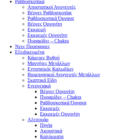
Ραβδοσκοπικά
Αποστατικοί Ανιχνευτές
Βέργες Ραβδοσκοπίας
Ραβδοσκοπικά Όργανα
Βέργες Οργονίτη
Εκκρεμή
Εκκρεμές Οργονίτη
Πυραμίδες – Chakra
Νεες Προσφορες
Εξειδικευμένα
Κάμερες Βυθού
Μαγνήτες Μετάλλων
Εντοπισμός Καλωδίων
Βιομηχανικοί Ανιχνευτές Μετάλλων
Σκαπτικά Είδη
Ενεργειακά
Βέργες Οργονίτη
Πυραμίδες – Chakra
Ραβδοσκοπικά Όργανα
Εκκρεμές
Εκκρεμές Οργονίτη
Αξεσουάρ
Πηνία
Ακουστικά
Καλύμματα