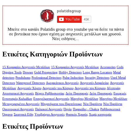
Μπείτε στο κανάλι Polatidis group στο youtube για να δείτε τα πάντα
σε βιντεάκια που έχουν σχέση με ανιχνευτές μετάλλων και χρυσού.
Νέες ειδήσεις...
Ετικέτες Κατηγοριών Προϊόντων
15 Κορυφαίοι Ανιχνευτές Μετάλλων
15 Κορυφαίοι Ανιχνευτές Μετάλλων
Accessories
Coils
Digging Tools
Dowser
Gold Prospecting
Hobby Detectors
Long Range Locators
Metal
detectors
Pendulums
Professional Detectors
Pulse Induction
Security Detectors
Used Metal
Detectors
Waterproof Detectors
Αμερικάνικοι Ανιχνευτές
Ανιχνευτές Ασφαλείας
Ανιχνευτές
Μετάλλων
Ανιχνευτές Χόμπυ
Ανιχνευτές του Κόσμου
Ανιχνευτές του Κόσμου
Αξεσουάρ
Αποστατικοί Ανιχνευτές
Βέργες Ραβδοσκοπίας
Δείτε Προσφορές
Δείτε Προσφορές
Εκκρεμές
Εντοπισμός Καλωδίων
Επαγγελματικοί Ανιχνευτές
Μαγνήτες Μετάλλων
Μαγνήτες Μετάλλων
Μεταχειρισμένοι Ανιχνευτές
Μηχανήματα που Προτείνουμε
Νέα Προϊόντα
Νέα Προϊόντα
Οικονομικοί Ανιχνευτές
Παλμικοί Ανιχνευτές
Πηνία
Πυραμίδες - Chakra
Ραβδοσκοπικά
Όργανα
Σκαπτικά Είδη
Υποβρύχιοι Ανιχνευτές
Φυσικός Χρυσός
Χωρίς κατηγορία
Ετικέτες Προϊόντων