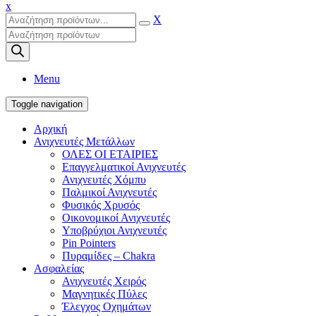
x
X
Products
search
Menu
Toggle navigation
Αρχική
Ανιχνευτές Μετάλλων
ΟΛΕΣ ΟΙ ΕΤΑΙΡΙΕΣ
Επαγγελματικοί Ανιχνευτές
Ανιχνευτές Χόμπυ
Παλμικοί Ανιχνευτές
Φυσικός Χρυσός
Οικονομικοί Ανιχνευτές
Υποβρύχιοι Ανιχνευτές
Pin Pointers
Πυραμίδες – Chakra
Ασφαλείας
Ανιχνευτές Χειρός
Μαγνητικές Πύλες
Έλεγχος Οχημάτων