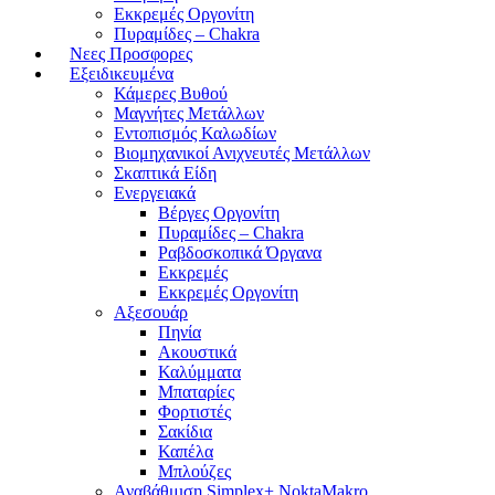
Εκκρεμές Οργονίτη
Πυραμίδες – Chakra
Νεες Προσφορες
Εξειδικευμένα
Κάμερες Βυθού
Μαγνήτες Μετάλλων
Εντοπισμός Καλωδίων
Βιομηχανικοί Ανιχνευτές Μετάλλων
Σκαπτικά Είδη
Ενεργειακά
Βέργες Οργονίτη
Πυραμίδες – Chakra
Ραβδοσκοπικά Όργανα
Εκκρεμές
Εκκρεμές Οργονίτη
Αξεσουάρ
Πηνία
Ακουστικά
Καλύμματα
Μπαταρίες
Φορτιστές
Σακίδια
Καπέλα
Μπλούζες
Αναβάθμιση Simplex+ NoktaMakro