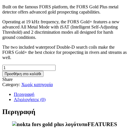
Built on the famous FORS platform, the FORS Gold Plus metal
detector offers advanced gold prospecting capabilities.
Operating at 19 kHz frequency, the FORS Gold+ features a new
advanced All Metal Mode with iSAT (Intelligent Self-Adjusting
Threshold) and 2 discrimination modes all designed for harsh
ground conditions.
The two included waterproof Double-D search coils make the
FORS Gold+ the best choice for prospecting in rivers and streams as
well.
NOKTA
FORS
Προσθήκη στο καλάθι
GOLD
Share
PLUS
Category:
Χωρίς κατηγορία
+
GIFT
Περιγραφή
SHOVEL
Αξιολογήσεις (0)
TEXAS
GOLD
Περιγραφή
301
ποσότητα
FEATURES