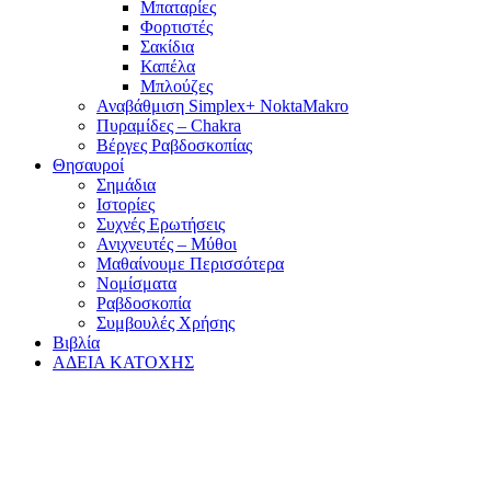
Μπαταρίες
Φορτιστές
Σακίδια
Καπέλα
Μπλούζες
Αναβάθμιση Simplex+ NoktaMakro
Πυραμίδες – Chakra
Βέργες Ραβδοσκοπίας
Θησαυροί
Σημάδια
Ιστορίες
Συχνές Ερωτήσεις
Ανιχνευτές – Μύθοι
Μαθαίνουμε Περισσότερα
Νομίσματα
Ραβδοσκοπία
Συμβουλές Χρήσης
Βιβλία
ΑΔΕΙΑ ΚΑΤΟΧΗΣ