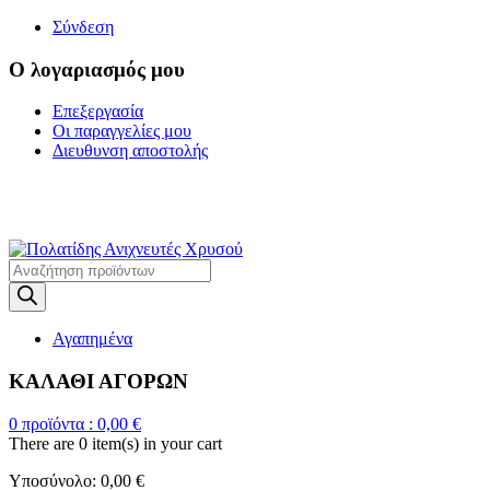
Σύνδεση
Ο λογαριασμός μου
Επεξεργασία
Οι παραγγελίες μου
Διευθυνση αποστολής
Η ΜΕΓΑΛΥΤΕΡΗ
ΓΚΑΜΑ ΑΝΙΧΝΕΥΤΩΝ ΜΕΤΑΛΛΩΝ
Products
search
Αγαπημένα
ΚΑΛΑΘΙ ΑΓΟΡΩΝ
0
προϊόντα :
0,00
€
There are
0 item(s)
in your cart
Υποσύνολο:
0,00
€