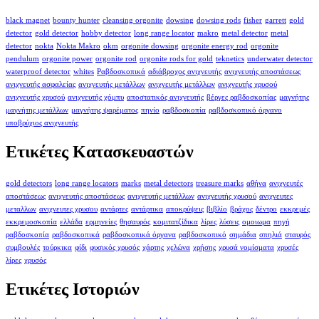
black magnet
bounty hunter
cleansing orgonite
dowsing
dowsing rods
fisher
garrett
gold
detector
gold detector
hobby detector
long range locator
makro
metal detector
metal
detector
nokta
Nokta Makro
okm
orgonite dowsing
orgonite energy rod
orgonite
pendulum
orgonite power
orgonite rod
orgonite rods for gold
teknetics
underwater detector
waterproof detector
whites
Ραβδοσκοπικά
αδιάβροχος ανιχνευτής
ανιχνευτής αποστάσεως
ανιχνευτής ασφαλείας
ανιχνευτής μετάλλων
ανιχνευτής μετάλλων
ανιχνευτής χρυσού
ανιχνευτής χρυσού
ανιχνευτής χόμπυ
αποστατικός ανιχνευτής
βέργες ραβδοσκοπίας
μαγνήτης
μαγνήτης μετάλλων
μαγνήτης ψαρέματος
πηνίο
ραβδοσκοπία
ραβδοσκοπικό όργανο
υποβρύχιος ανιχνευτής
Ετικέτες Κατασκευαστών
gold detectors
long range locators
marks
metal detectors
treasure marks
αθήνα
ανιχνευτές
αποστάσεως
ανιχνευτής αποστάσεως
ανιχνευτής μετάλλων
ανιχνευτής χρυσού
ανιχνευτες
μεταλλων
ανιχνευτες χρυσου
αντάρτες
αντάρτικα
αποκρύψεις
βιβλίο
βράχος
δέντρο
εκκρεμές
εκκρεμοσκοπία
ελλάδα
ερμηνείες
θησαυρός
κομιτατζίδικα
λίρες
λύσεις
ομοιωμα
πηγή
ραβδοσκοπία
ραβδοσκοπικά
ραβδοσκοπικά όργανα
ραβδοσκοπικό
σημάδια
σπηλιά
σταυρός
συμβουλές
τούρκικα
φίδι
φυσικός χρυσός
χάρτης
χελώνα
χρήσης
χρυσά νομίσματα
χρυσές
λίρες
χρυσός
Ετικέτες Ιστοριών