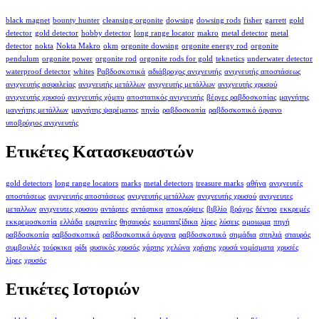
black magnet
bounty hunter
cleansing orgonite
dowsing
dowsing rods
fisher
garrett
gold
detector
gold detector
hobby detector
long range locator
makro
metal detector
metal
detector
nokta
Nokta Makro
okm
orgonite dowsing
orgonite energy rod
orgonite
pendulum
orgonite power
orgonite rod
orgonite rods for gold
teknetics
underwater detector
waterproof detector
whites
Ραβδοσκοπικά
αδιάβροχος ανιχνευτής
ανιχνευτής αποστάσεως
ανιχνευτής ασφαλείας
ανιχνευτής μετάλλων
ανιχνευτής μετάλλων
ανιχνευτής χρυσού
ανιχνευτής χρυσού
ανιχνευτής χόμπυ
αποστατικός ανιχνευτής
βέργες ραβδοσκοπίας
μαγνήτης
μαγνήτης μετάλλων
μαγνήτης ψαρέματος
πηνίο
ραβδοσκοπία
ραβδοσκοπικό όργανο
υποβρύχιος ανιχνευτής
Ετικέτες Κατασκευαστών
gold detectors
long range locators
marks
metal detectors
treasure marks
αθήνα
ανιχνευτές
αποστάσεως
ανιχνευτής αποστάσεως
ανιχνευτής μετάλλων
ανιχνευτής χρυσού
ανιχνευτες
μεταλλων
ανιχνευτες χρυσου
αντάρτες
αντάρτικα
αποκρύψεις
βιβλίο
βράχος
δέντρο
εκκρεμές
εκκρεμοσκοπία
ελλάδα
ερμηνείες
θησαυρός
κομιτατζίδικα
λίρες
λύσεις
ομοιωμα
πηγή
ραβδοσκοπία
ραβδοσκοπικά
ραβδοσκοπικά όργανα
ραβδοσκοπικό
σημάδια
σπηλιά
σταυρός
συμβουλές
τούρκικα
φίδι
φυσικός χρυσός
χάρτης
χελώνα
χρήσης
χρυσά νομίσματα
χρυσές
λίρες
χρυσός
Ετικέτες Ιστοριών