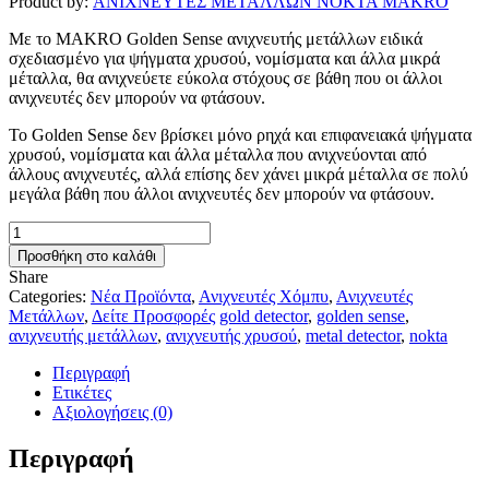
Product by:
ΑΝΙΧΝΕΥΤΕΣ ΜΕΤΑΛΛΩΝ NOKTA MAKRO
950,00 €.
Με το MAKRO Golden Sense ανιχνευτής μετάλλων ειδικά
σχεδιασμένο για ψήγματα χρυσού, νομίσματα και άλλα μικρά
μέταλλα, θα ανιχνεύετε εύκολα στόχους σε βάθη που οι άλλοι
ανιχνευτές δεν μπορούν να φτάσουν.
Το Golden Sense δεν βρίσκει μόνο ρηχά και επιφανειακά ψήγματα
χρυσού, νομίσματα και άλλα μέταλλα που ανιχνεύονται από
άλλους ανιχνευτές, αλλά επίσης δεν χάνει μικρά μέταλλα σε πολύ
μεγάλα βάθη που άλλοι ανιχνευτές δεν μπορούν να φτάσουν.
NOKTA
GOLDEN
Προσθήκη στο καλάθι
SENSE
Share
ποσότητα
Categories:
Νέα Προϊόντα
,
Ανιχνευτές Χόμπυ
,
Ανιχνευτές
Μετάλλων
,
Δείτε Προσφορές
gold detector
,
golden sense
,
ανιχνευτής μετάλλων
,
ανιχνευτής χρυσού
,
metal detector
,
nokta
Περιγραφή
Ετικέτες
Αξιολογήσεις (0)
Περιγραφή