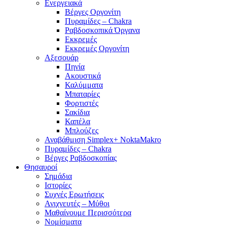
Ενεργειακά
Βέργες Οργονίτη
Πυραμίδες – Chakra
Ραβδοσκοπικά Όργανα
Εκκρεμές
Εκκρεμές Οργονίτη
Αξεσουάρ
Πηνία
Ακουστικά
Καλύμματα
Μπαταρίες
Φορτιστές
Σακίδια
Καπέλα
Μπλούζες
Αναβάθμιση Simplex+ NoktaMakro
Πυραμίδες – Chakra
Βέργες Ραβδοσκοπίας
Θησαυροί
Σημάδια
Ιστορίες
Συχνές Ερωτήσεις
Ανιχνευτές – Μύθοι
Μαθαίνουμε Περισσότερα
Νομίσματα