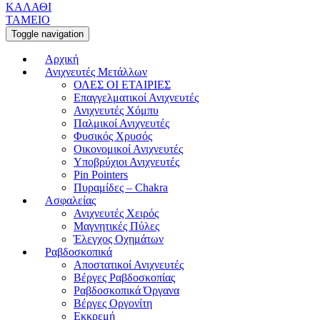
ΚΑΛΑΘΙ
ΤΑΜΕΙΟ
Toggle navigation
Αρχική
Ανιχνευτές Μετάλλων
ΟΛΕΣ ΟΙ ΕΤΑΙΡΙΕΣ
Επαγγελματικοί Ανιχνευτές
Ανιχνευτές Χόμπυ
Παλμικοί Ανιχνευτές
Φυσικός Χρυσός
Οικονομικοί Ανιχνευτές
Υποβρύχιοι Ανιχνευτές
Pin Pointers
Πυραμίδες – Chakra
Ασφαλείας
Ανιχνευτές Χειρός
Μαγνητικές Πύλες
Έλεγχος Οχημάτων
Ραβδοσκοπικά
Αποστατικοί Ανιχνευτές
Βέργες Ραβδοσκοπίας
Ραβδοσκοπικά Όργανα
Βέργες Οργονίτη
Εκκρεμή