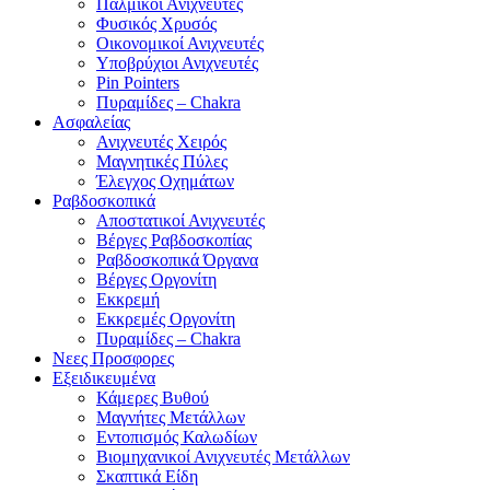
Παλμικοί Ανιχνευτές
Φυσικός Χρυσός
Οικονομικοί Ανιχνευτές
Υποβρύχιοι Ανιχνευτές
Pin Pointers
Πυραμίδες – Chakra
Ασφαλείας
Ανιχνευτές Χειρός
Μαγνητικές Πύλες
Έλεγχος Οχημάτων
Ραβδοσκοπικά
Αποστατικοί Ανιχνευτές
Βέργες Ραβδοσκοπίας
Ραβδοσκοπικά Όργανα
Βέργες Οργονίτη
Εκκρεμή
Εκκρεμές Οργονίτη
Πυραμίδες – Chakra
Νεες Προσφορες
Εξειδικευμένα
Κάμερες Βυθού
Μαγνήτες Μετάλλων
Εντοπισμός Καλωδίων
Βιομηχανικοί Ανιχνευτές Μετάλλων
Σκαπτικά Είδη