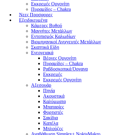
Εκκρεμές Οργονίτη
Πυραμίδες – Chakra
Νεες Προσφορες
Εξειδικευμένα
Κάμερες Βυθού
Μαγνήτες Μετάλλων
Εντοπισμός Καλωδίων
Βιομηχανικοί Ανιχνευτές Μετάλλων
Σκαπτικά Είδη
Ενεργειακά
Βέργες Οργονίτη
Πυραμίδες – Chakra
Ραβδοσκοπικά Όργανα
Εκκρεμές
Εκκρεμές Οργονίτη
Αξεσουάρ
Πηνία
Ακουστικά
Καλύμματα
Μπαταρίες
Φορτιστές
Σακίδια
Καπέλα
Μπλούζες
Αναβάθμιση Simplex+ NoktaMakro