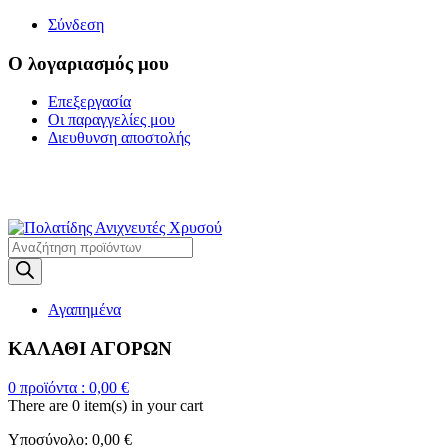
Σύνδεση
Ο λογαριασμός μου
Επεξεργασία
Οι παραγγελίες μου
Διευθυνση αποστολής
Η ΜΕΓΑΛΥΤΕΡΗ
ΓΚΑΜΑ ΑΝΙΧΝΕΥΤΩΝ ΜΕΤΑΛΛΩΝ
Products
search
Αγαπημένα
ΚΑΛΑΘΙ ΑΓΟΡΩΝ
0
προϊόντα :
0,00
€
There are
0 item(s)
in your cart
Υποσύνολο:
0,00
€