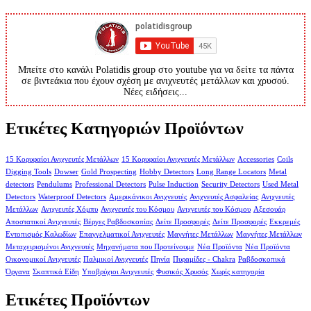
Μπείτε στο κανάλι Polatidis group στο youtube για να δείτε τα πάντα
σε βιντεάκια που έχουν σχέση με ανιχνευτές μετάλλων και χρυσού.
Νέες ειδήσεις...
Ετικέτες Κατηγοριών Προϊόντων
15 Κορυφαίοι Ανιχνευτές Μετάλλων
15 Κορυφαίοι Ανιχνευτές Μετάλλων
Accessories
Coils
Digging Tools
Dowser
Gold Prospecting
Hobby Detectors
Long Range Locators
Metal
detectors
Pendulums
Professional Detectors
Pulse Induction
Security Detectors
Used Metal
Detectors
Waterproof Detectors
Αμερικάνικοι Ανιχνευτές
Ανιχνευτές Ασφαλείας
Ανιχνευτές
Μετάλλων
Ανιχνευτές Χόμπυ
Ανιχνευτές του Κόσμου
Ανιχνευτές του Κόσμου
Αξεσουάρ
Αποστατικοί Ανιχνευτές
Βέργες Ραβδοσκοπίας
Δείτε Προσφορές
Δείτε Προσφορές
Εκκρεμές
Εντοπισμός Καλωδίων
Επαγγελματικοί Ανιχνευτές
Μαγνήτες Μετάλλων
Μαγνήτες Μετάλλων
Μεταχειρισμένοι Ανιχνευτές
Μηχανήματα που Προτείνουμε
Νέα Προϊόντα
Νέα Προϊόντα
Οικονομικοί Ανιχνευτές
Παλμικοί Ανιχνευτές
Πηνία
Πυραμίδες - Chakra
Ραβδοσκοπικά
Όργανα
Σκαπτικά Είδη
Υποβρύχιοι Ανιχνευτές
Φυσικός Χρυσός
Χωρίς κατηγορία
Ετικέτες Προϊόντων