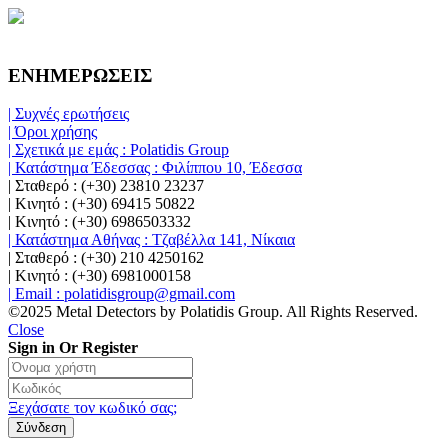
ΕΝΗΜΕΡΩΣΕΙΣ
| Συχνές ερωτήσεις
| Όροι χρήσης
| Σχετικά με εμάς : Polatidis Group
| Κατάστημα Έδεσσας : Φιλίππου 10, Έδεσσα
| Σταθερό : (+30) 23810 23237
| Κινητό : (+30) 69415 50822
| Κινητό : (+30) 6986503332
| Κατάστημα Αθήνας : Τζαβέλλα 141, Νίκαια
| Σταθερό : (+30) 210 4250162
| Κινητό : (+30) 6981000158
| Email : polatidisgroup@gmail.com
©2025 Metal Detectors by Polatidis Group. All Rights Reserved.
Close
Sign in Or Register
Ξεχάσατε τον κωδικό σας;