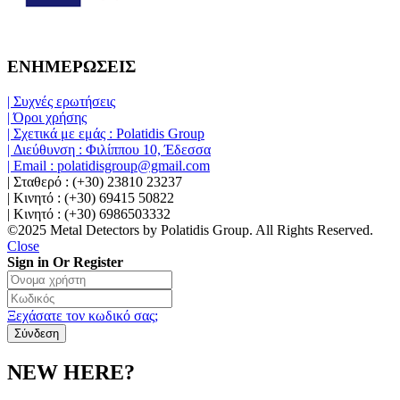
ΕΝΗΜΕΡΩΣΕΙΣ
| Συχνές ερωτήσεις
| Όροι χρήσης
| Σχετικά με εμάς : Polatidis Group
| Διεύθυνση : Φιλίππου 10, Έδεσσα
| Email : polatidisgroup@gmail.com
| Σταθερό : (+30) 23810 23237
| Κινητό : (+30) 69415 50822
| Κινητό : (+30) 6986503332
©2025 Metal Detectors by Polatidis Group. All Rights Reserved.
Close
Sign in Or Register
Ξεχάσατε τον κωδικό σας;
NEW HERE?