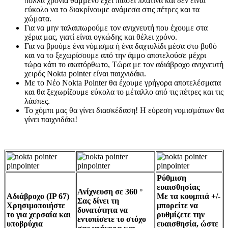
πολλά χρόνια θαμμένο έχει πιάσει πλατίνα και δεν είναι
εύκολο να το διακρίνουμε ανάμεσα στις πέτρες και τα
χώματα.
Για να μην ταλαιπωρούμε τον ανιχνευτή που έχουμε στα
χέρια μας, γιατί είναι ογκώδης και θέλει χρόνο.
Για να βρούμε ένα νόμισμα ή ένα δαχτυλίδι μέσα στο βυθό
και να το ξεχωρίσουμε από την άμμο αποτελούσε μέχρι
τώρα κάτι το ακατόρθωτο, Τώρα με τον αδιάβροχο ανιχνευτή
χειρός Nokta pointer είναι παιχνιδάκι.
Με το Νέο Nokta Pointer θα έχουμε γρήγορα αποτελέσματα
και θα ξεχωρίζουμε εύκολα το μέταλλο από τις πέτρες και τις
λάσπες.
Το χόμπι μας θα γίνει διασκέδαση! Η εύρεση νομισμάτων θα
γίνει παιχνιδάκι!
Ρύθμιση
ευαισθησίας
Ανίχνευση σε 360 °
Αδιάβροχο (IP 67)
Με τα κουμπιά +/-
Σας δίνει τη
Χρησιμοποιήστε
μπορείτε να
δυνατότητα να
το για χερσαία και
ρυθμίζετε την
εντοπίσετε το στόχο
υποβρύχια
ευαισθησία, ώστε