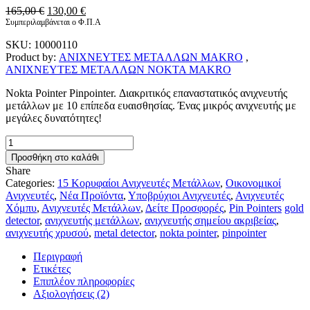
Original
Η
165,00
€
130,00
€
price
τρέχουσα
Συμπεριλαμβάνεται ο Φ.Π.Α
was:
τιμή
SKU:
10000110
165,00 €.
είναι:
Product by:
ΑΝΙΧΝΕΥΤΕΣ ΜΕΤΑΛΛΩΝ MAKRO
,
130,00 €.
ΑΝΙΧΝΕΥΤΕΣ ΜΕΤΑΛΛΩΝ NOKTA MAKRO
Nokta Pointer Pinpointer. Διακριτικός επαναστατικός ανιχνευτής
μετάλλων με 10 επίπεδα ευαισθησίας. Ένας μικρός ανιχνευτής με
μεγάλες δυνατότητες!
Nokta
Pointer
Προσθήκη στο καλάθι
Ανιχνευτής
Share
Ακρίβειας
Categories:
15 Κορυφαίοι Ανιχνευτές Μετάλλων
,
Οικονομικοί
ποσότητα
Ανιχνευτές
,
Νέα Προϊόντα
,
Υποβρύχιοι Ανιχνευτές
,
Ανιχνευτές
Χόμπυ
,
Ανιχνευτές Μετάλλων
,
Δείτε Προσφορές
,
Pin Pointers
gold
detector
,
ανιχνευτής μετάλλων
,
ανιχνευτής σημείου ακριβείας
,
ανιχνευτής χρυσού
,
metal detector
,
nokta pointer
,
pinpointer
Περιγραφή
Ετικέτες
Επιπλέον πληροφορίες
Αξιολογήσεις (2)