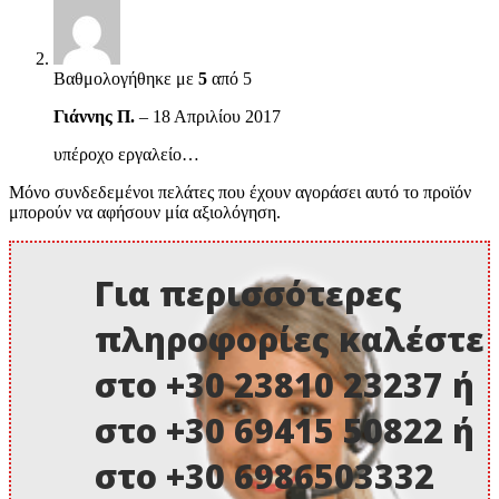
Βαθμολογήθηκε με
5
από 5
Γιάννης Π.
–
18 Απριλίου 2017
υπέροχο εργαλείο…
Μόνο συνδεδεμένοι πελάτες που έχουν αγοράσει αυτό το προϊόν
μπορούν να αφήσουν μία αξιολόγηση.
Για περισσότερες
πληροφορίες καλέστε
στο +30 23810 23237 ή
στο +30 69415 50822 ή
στο +30 6986503332