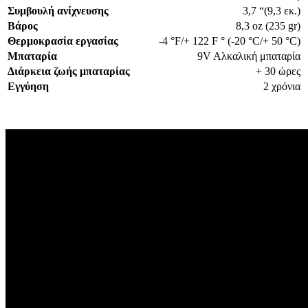
Συμβουλή ανίχνευσης
3,7 “(9,3 εκ.)
Βάρος
8,3 oz (235 gr)
Θερμοκρασία εργασίας
-4 °F/+ 122 F ° (-20 °C/+ 50 °C)
Μπαταρία
9V Aλκαλική μπαταρία
Διάρκεια ζωής μπαταρίας
+ 30 ώρες
Εγγύηση
2 χρόνια