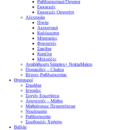
Ραβδοσκοπικά Όργανα
Εκκρεμές
Εκκρεμές Οργονίτη
Αξεσουάρ
Πηνία
Ακουστικά
Καλύμματα
Μπαταρίες
Φορτιστές
Σακίδια
Καπέλα
Μπλούζες
Αναβάθμιση Simplex+ NoktaMakro
Πυραμίδες – Chakra
Βέργες Ραβδοσκοπίας
Θησαυροί
Σημάδια
Ιστορίες
Συχνές Ερωτήσεις
Ανιχνευτές – Μύθοι
Μαθαίνουμε Περισσότερα
Νομίσματα
Ραβδοσκοπία
Συμβουλές Χρήσης
Βιβλία