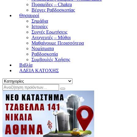
Πυραμίδες – Chakra
Βέργες Ραβδοσκοπίας
Θησαυροί
Σημάδια
Ιστορίες
Συχνές Ερωτήσεις
Ανιχνευτές – Μύθοι
Μαθαίνουμε Περισσότερα
Νομίσματα
Ραβδοσκοπία
Συμβουλές Χρήσης
Βιβλία
ΑΔΕΙΑ ΚΑΤΟΧΗΣ