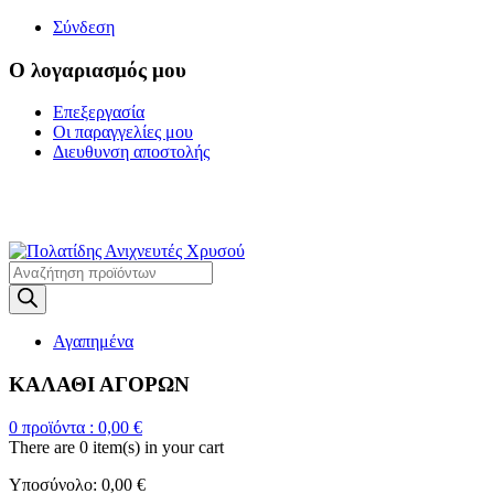
Σύνδεση
Ο λογαριασμός μου
Επεξεργασία
Οι παραγγελίες μου
Διευθυνση αποστολής
Η ΜΕΓΑΛΥΤΕΡΗ
ΓΚΑΜΑ ΑΝΙΧΝΕΥΤΩΝ ΜΕΤΑΛΛΩΝ
Products
search
Αγαπημένα
ΚΑΛΑΘΙ ΑΓΟΡΩΝ
0
προϊόντα :
0,00
€
There are
0 item(s)
in your cart
Υποσύνολο:
0,00
€