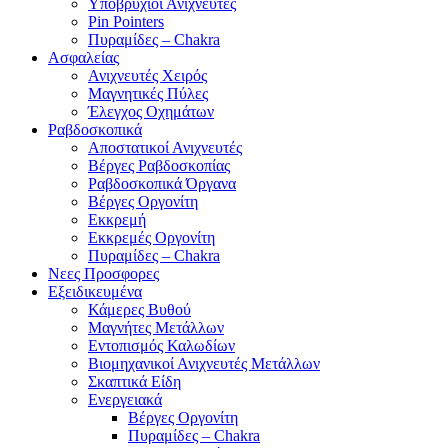
Υποβρύχιοι Ανιχνευτές
Pin Pointers
Πυραμίδες – Chakra
Ασφαλείας
Ανιχνευτές Χειρός
Μαγνητικές Πύλες
Έλεγχος Οχημάτων
Ραβδοσκοπικά
Αποστατικοί Ανιχνευτές
Βέργες Ραβδοσκοπίας
Ραβδοσκοπικά Όργανα
Βέργες Οργονίτη
Εκκρεμή
Εκκρεμές Οργονίτη
Πυραμίδες – Chakra
Νεες Προσφορες
Εξειδικευμένα
Κάμερες Βυθού
Μαγνήτες Μετάλλων
Εντοπισμός Καλωδίων
Βιομηχανικοί Ανιχνευτές Μετάλλων
Σκαπτικά Είδη
Ενεργειακά
Βέργες Οργονίτη
Πυραμίδες – Chakra