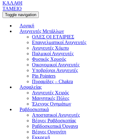
ΚΑΛΑΘΙ
ΤΑΜΕΙΟ
Toggle navigation
Αρχική
Ανιχνευτές Μετάλλων
ΟΛΕΣ ΟΙ ΕΤΑΙΡΙΕΣ
Επαγγελματικοί Ανιχνευτές
Ανιχνευτές Χόμπυ
Παλμικοί Ανιχνευτές
Φυσικός Χρυσός
Οικονομικοί Ανιχνευτές
Υποβρύχιοι Ανιχνευτές
Pin Pointers
Πυραμίδες – Chakra
Ασφαλείας
Ανιχνευτές Χειρός
Μαγνητικές Πύλες
Έλεγχος Οχημάτων
Ραβδοσκοπικά
Αποστατικοί Ανιχνευτές
Βέργες Ραβδοσκοπίας
Ραβδοσκοπικά Όργανα
Βέργες Οργονίτη
Εκκρεμή