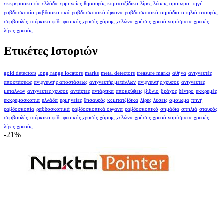
εκκρεμοσκοπία
ελλάδα
ερμηνείες
θησαυρός
κομιτατζίδικα
λίρες
λύσεις
ομοιωμα
πηγή
ραβδοσκοπία
ραβδοσκοπικά
ραβδοσκοπικά όργανα
ραβδοσκοπικό
σημάδια
σπηλιά
σταυρός
συμβουλές
τούρκικα
φίδι
φυσικός χρυσός
χάρτης
χελώνα
χρήσης
χρυσά νομίσματα
χρυσές
λίρες
χρυσός
Ετικέτες Ιστοριών
gold detectors
long range locators
marks
metal detectors
treasure marks
αθήνα
ανιχνευτές
αποστάσεως
ανιχνευτής αποστάσεως
ανιχνευτής μετάλλων
ανιχνευτής χρυσού
ανιχνευτες
μεταλλων
ανιχνευτες χρυσου
αντάρτες
αντάρτικα
αποκρύψεις
βιβλίο
βράχος
δέντρο
εκκρεμές
εκκρεμοσκοπία
ελλάδα
ερμηνείες
θησαυρός
κομιτατζίδικα
λίρες
λύσεις
ομοιωμα
πηγή
ραβδοσκοπία
ραβδοσκοπικά
ραβδοσκοπικά όργανα
ραβδοσκοπικό
σημάδια
σπηλιά
σταυρός
συμβουλές
τούρκικα
φίδι
φυσικός χρυσός
χάρτης
χελώνα
χρήσης
χρυσά νομίσματα
χρυσές
λίρες
χρυσός
-21%