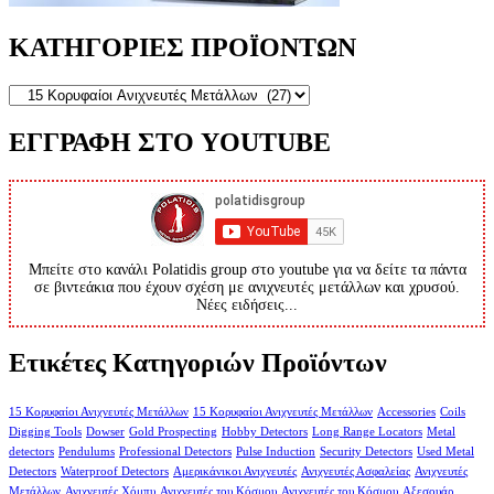
ΚΑΤΗΓΟΡΙΕΣ ΠΡΟΪΟΝΤΩΝ
ΕΓΓΡΑΦΗ ΣΤΟ YOUTUBE
Μπείτε στο κανάλι Polatidis group στο youtube για να δείτε τα πάντα
σε βιντεάκια που έχουν σχέση με ανιχνευτές μετάλλων και χρυσού.
Νέες ειδήσεις...
Ετικέτες Κατηγοριών Προϊόντων
15 Κορυφαίοι Ανιχνευτές Μετάλλων
15 Κορυφαίοι Ανιχνευτές Μετάλλων
Accessories
Coils
Digging Tools
Dowser
Gold Prospecting
Hobby Detectors
Long Range Locators
Metal
detectors
Pendulums
Professional Detectors
Pulse Induction
Security Detectors
Used Metal
Detectors
Waterproof Detectors
Αμερικάνικοι Ανιχνευτές
Ανιχνευτές Ασφαλείας
Ανιχνευτές
Μετάλλων
Ανιχνευτές Χόμπυ
Ανιχνευτές του Κόσμου
Ανιχνευτές του Κόσμου
Αξεσουάρ