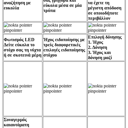
σας γρήγορα και
αναζήτηση με
να έχετε τη
εύκολα μέσα σε μία
ευκολία
μέγιστη απόδοση
τρύπα
σε οποιοδήποτε
περιβάλλον
Επιλογή δόνησης
Φωτισμός LED
Ήχος ειδοποίησης με
1. Ήχος
Δείτε εύκολα το
τρείς διαφορετικές
2. Δόνηση
στόχο σας τη νύχτα
επιλογές ειδοποίησης
3. Ήχος και
ή σε σκοτεινά μέρη
στόχου
δόνηση μαζί
Συναγερμός
καιαυτόματη