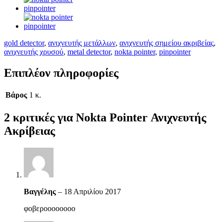
gold detector
,
ανιχνευτής μετάλλων
,
ανιχνευτής σημείου ακριβείας
,
ανιχνευτής χρυσού
,
metal detector
,
nokta pointer
,
pinpointer
Επιπλέον πληροφορίες
Βάρος
1 κ.
2 κριτικές για
Nokta Pointer Ανιχνευτής
Ακρίβειας
Βαγγέλης
–
18 Απριλίου 2017
φοβεροοοοοοοο