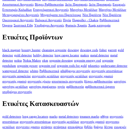
Αποστατικοί Ανιχνευτές
Βέργες Ραβδοσκοπίας
Δείτε Προσφορές
Δείτε Προσφορές
Εκκρεμές
Εντοπισμός Καλωδίων
Επαγγελματικοί Ανιχνευτές
Μαγνήτες Μετάλλων
Μαγνήτες Μετάλλων
Μεταχειρισμένοι Ανιχνευτές
Μηχανήματα που Προτείνουμε
Νέα Προϊόντα
Νέα Προϊόντα
Οικονομικοί Ανιχνευτές
Παλμικοί Ανιχνευτές
Πηνία
Πυραμίδες - Chakra
Ραβδοσκοπικά
Όργανα
Σκαπτικά Είδη
Υποβρύχιοι Ανιχνευτές
Φυσικός Χρυσός
Χωρίς κατηγορία
Ετικέτες Προϊόντων
black magnet
bounty hunter
cleansing orgonite
dowsing
dowsing rods
fisher
garrett
gold
detector
gold detector
hobby detector
long range locator
makro
metal detector
metal
detector
nokta
Nokta Makro
okm
orgonite dowsing
orgonite energy rod
orgonite
pendulum
orgonite power
orgonite rod
orgonite rods for gold
teknetics
underwater detector
waterproof detector
whites
Ραβδοσκοπικά
αδιάβροχος ανιχνευτής
ανιχνευτής αποστάσεως
ανιχνευτής ασφαλείας
ανιχνευτής μετάλλων
ανιχνευτής μετάλλων
ανιχνευτής χρυσού
ανιχνευτής χρυσού
ανιχνευτής χόμπυ
αποστατικός ανιχνευτής
βέργες ραβδοσκοπίας
μαγνήτης
μαγνήτης μετάλλων
μαγνήτης ψαρέματος
πηνίο
ραβδοσκοπία
ραβδοσκοπικό όργανο
υποβρύχιος ανιχνευτής
Ετικέτες Κατασκευαστών
gold detectors
long range locators
marks
metal detectors
treasure marks
αθήνα
ανιχνευτές
αποστάσεως
ανιχνευτής αποστάσεως
ανιχνευτής μετάλλων
ανιχνευτής χρυσού
ανιχνευτες
μεταλλων
ανιχνευτες χρυσου
αντάρτες
αντάρτικα
αποκρύψεις
βιβλίο
βράχος
δέντρο
εκκρεμές