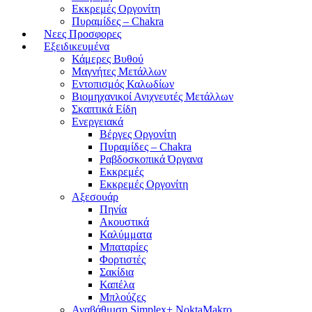
Εκκρεμές Οργονίτη
Πυραμίδες – Chakra
Νεες Προσφορες
Εξειδικευμένα
Κάμερες Βυθού
Μαγνήτες Μετάλλων
Εντοπισμός Καλωδίων
Βιομηχανικοί Ανιχνευτές Μετάλλων
Σκαπτικά Είδη
Ενεργειακά
Βέργες Οργονίτη
Πυραμίδες – Chakra
Ραβδοσκοπικά Όργανα
Εκκρεμές
Εκκρεμές Οργονίτη
Αξεσουάρ
Πηνία
Ακουστικά
Καλύμματα
Μπαταρίες
Φορτιστές
Σακίδια
Καπέλα
Μπλούζες
Αναβάθμιση Simplex+ NoktaMakro