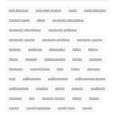
gold detectors
long range locators
marks
metal detectors
treasure marks
αθήνα
ανιχνευτές αποστάσεως
ανιχνευτής αποστάσεως
ανιχνευτής μετάλλων
ανιχνευτής χρυσού
ανιχνευτες μεταλλων
ανιχνευτες χρυσου
αντάρτες
αντάρτικα
αποκρύψεις
βιβλίο
βράχος
δέντρο
εκκρεμές
εκκρεμοσκοπία
ελλάδα
ερμηνείες
θησαυρός
κομιτατζίδικα
λίρες
λύσεις
ομοιωμα
πηγή
ραβδοσκοπία
ραβδοσκοπικά
ραβδοσκοπικά όργανα
ραβδοσκοπικό
σημάδια
σπηλιά
σταυρός
συμβουλές
τούρκικα
φίδι
φυσικός χρυσός
χάρτης
χελώνα
χρήσης
χρυσά νομίσματα
χρυσές λίρες
χρυσός