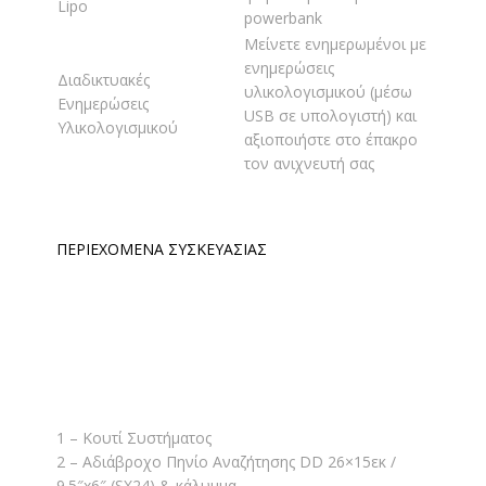
Lipo
powerbank
Μείνετε ενημερωμένοι με
ενημερώσεις
Διαδικτυακές
υλικολογισμικού (μέσω
Ενημερώσεις
USB σε υπολογιστή) και
Υλικολογισμικού
αξιοποιήστε στο έπακρο
τον ανιχνευτή σας
ΠΕΡΙΕΧΟΜΕΝΑ ΣΥΣΚΕΥΑΣΙΑΣ
1 – Κουτί Συστήματος
2 – Αδιάβροχο Πηνίο Αναζήτησης DD 26×15εκ /
9.5″x6″ (SX24) & κάλυμμα