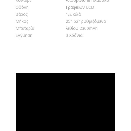
Κοντάρι
Αλουμίνιο & Πλαστικό
Οθόνη
Γραφικών LCD
Βάρος
1,2 κιλά
Μήκος
25″-52″ ρυθμιζόμενο
Μπαταρία
λιθίου 2300mAh
Εγγύηση
3 Χρόνια