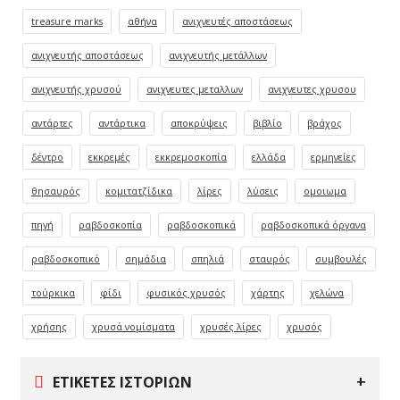
treasure marks
αθήνα
ανιχνευτές αποστάσεως
ανιχνευτής αποστάσεως
ανιχνευτής μετάλλων
ανιχνευτής χρυσού
ανιχνευτες μεταλλων
ανιχνευτες χρυσου
αντάρτες
αντάρτικα
αποκρύψεις
βιβλίο
βράχος
δέντρο
εκκρεμές
εκκρεμοσκοπία
ελλάδα
ερμηνείες
θησαυρός
κομιτατζίδικα
λίρες
λύσεις
ομοιωμα
πηγή
ραβδοσκοπία
ραβδοσκοπικά
ραβδοσκοπικά όργανα
ραβδοσκοπικό
σημάδια
σπηλιά
σταυρός
συμβουλές
τούρκικα
φίδι
φυσικός χρυσός
χάρτης
χελώνα
χρήσης
χρυσά νομίσματα
χρυσές λίρες
χρυσός
ΕΤΙΚΈΤΕΣ ΙΣΤΟΡΙΏΝ