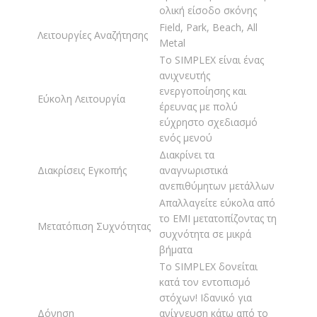
ολική είσοδο σκόνης
Field, Park, Beach, All
Λειτουργίες Αναζήτησης
Metal
Το SIMPLEX είναι ένας
ανιχνευτής
ενεργοποίησης και
Εύκολη Λειτουργία
έρευνας με πολύ
εύχρηστο σχεδιασμό
ενός μενού
Διακρίνει τα
Διακρίσεις Εγκοπής
αναγνωριστικά
ανεπιθύμητων μετάλλων
Απαλλαγείτε εύκολα από
το EMI μετατοπίζοντας τη
Μετατόπιση Συχνότητας
συχνότητα σε μικρά
βήματα
Το SIMPLEX δονείται
κατά τον εντοπισμό
στόχων! Ιδανικό για
Δόνηση
ανίχνευση κάτω από το