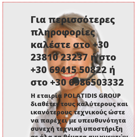
Για περισσότερες
πληροφορίες
καλέστε στο +30
23810 23237 ή στο
+30 69415 50822 ή
στο +30 6986503332
Η εταιρία POLATIDIS GROUP
διαθέτει τους καλύτερους και
ικανότερους τεχνικούς ώστε
να παρέχει με υπευθυνότητα
συνεχή τεχνική υποστήριξη
σε όλα τα θέματα ανιχνευτών