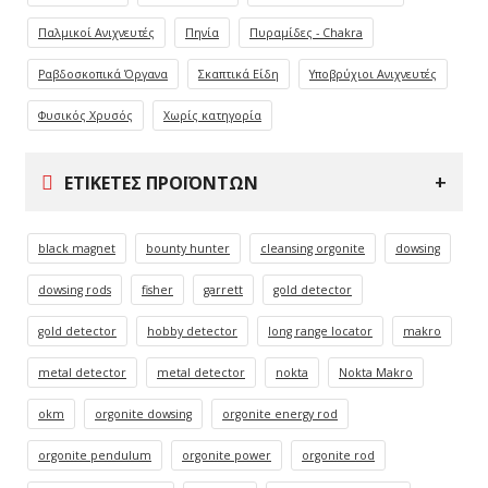
Παλμικοί Ανιχνευτές
Πηνία
Πυραμίδες - Chakra
Ραβδοσκοπικά Όργανα
Σκαπτικά Είδη
Υποβρύχιοι Ανιχνευτές
Φυσικός Χρυσός
Χωρίς κατηγορία
ΕΤΙΚΈΤΕΣ ΠΡΟΪΌΝΤΩΝ
black magnet
bounty hunter
cleansing orgonite
dowsing
dowsing rods
fisher
garrett
gold detector
gold detector
hobby detector
long range locator
makro
metal detector
metal detector
nokta
Nokta Makro
okm
orgonite dowsing
orgonite energy rod
orgonite pendulum
orgonite power
orgonite rod