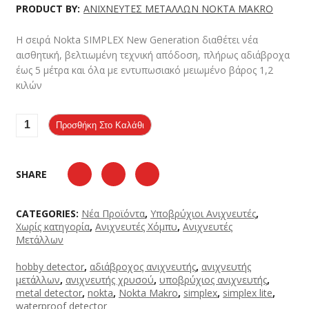
PRODUCT BY:
ΑΝΙΧΝΕΥΤΕΣ ΜΕΤΑΛΛΩΝ NOKTA MAKRO
Η σειρά Nokta SIMPLEX New Generation διαθέτει νέα
αισθητική, βελτιωμένη τεχνική απόδοση, πλήρως αδιάβροχα
έως 5 μέτρα και όλα με εντυπωσιακό μειωμένο βάρος 1,2
κιλών
Προσθήκη Στο Καλάθι
SHARE
CATEGORIES:
Νέα Προϊόντα
,
Υποβρύχιοι Ανιχνευτές
,
Χωρίς κατηγορία
,
Ανιχνευτές Χόμπυ
,
Ανιχνευτές
Μετάλλων
hobby detector
,
αδιάβροχος ανιχνευτής
,
ανιχνευτής
μετάλλων
,
ανιχνευτής χρυσού
,
υποβρύχιος ανιχνευτής
,
metal detector
,
nokta
,
Nokta Makro
,
simplex
,
simplex lite
,
waterproof detector