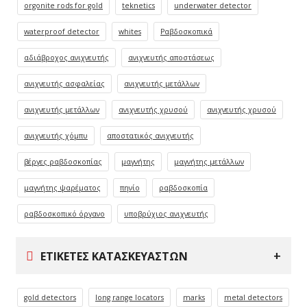
orgonite rods for gold
teknetics
underwater detector
waterproof detector
whites
Ραβδοσκοπικά
αδιάβροχος ανιχνευτής
ανιχνευτής αποστάσεως
ανιχνευτής ασφαλείας
ανιχνευτής μετάλλων
ανιχνευτής μετάλλων
ανιχνευτής χρυσού
ανιχνευτής χρυσού
ανιχνευτής χόμπυ
αποστατικός ανιχνευτής
βέργες ραβδοσκοπίας
μαγνήτης
μαγνήτης μετάλλων
μαγνήτης ψαρέματος
πηνίο
ραβδοσκοπία
ραβδοσκοπικό όργανο
υποβρύχιος ανιχνευτής
ΕΤΙΚΈΤΕΣ ΚΑΤΑΣΚΕΥΑΣΤΏΝ
gold detectors
long range locators
marks
metal detectors