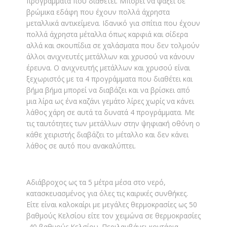
προγράμματα που διαθέτει. Μπορεί να ψάξει σε
βρώμικα εδάφη που έχουν πολλά άχρηστα
μεταλλικά αντικείμενα. Ιδανικό για σπίτια που έχουν
πολλά άχρηστα μέταλλα όπως καρφιά και σίδερα
αλλά και σκουπίδια σε χαλάσματα που δεν τολμούν
άλλοι ανιχνευτές μετάλλων και χρυσού να κάνουν
έρευνα. Ο ανιχνευτής μετάλλων και χρυσού είναι
ξεχωριστός με τα 4 προγράμματα που διαθέτει και
βήμα βήμα μπορεί να διαβάζει και να βρίσκει από
μια λίρα ως ένα καζάνι γεμάτο λίρες χωρίς να κάνει
λάθος χάρη σε αυτά τα δυνατά 4 προγράμματα. Με
τις ταυτότητες των μετάλλων στην ψηφιακή οθόνη ο
κάθε χειριστής διαβάζει το μέταλλο και δεν κάνει
λάθος σε αυτό που ανακαλύπτει.
Αδιάβροχος ως τα 5 μέτρα μέσα στο νερό,
κατασκευασμένος για όλες τις καιρικές συνθήκες.
Είτε είναι καλοκαίρι με μεγάλες θερμοκρασίες ως 50
βαθμούς Κελσίου είτε τον χειμώνα σε θερμοκρασίες
-40 βαθμούς Κελσίου. Περιλαμβάνει κοντάρια