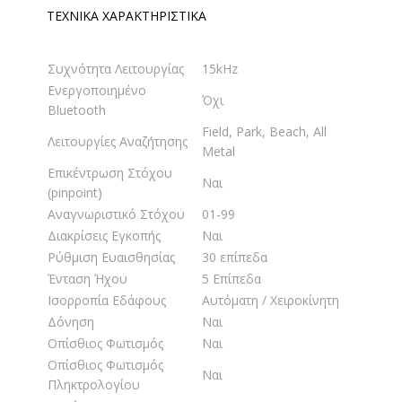
ΤΕΧΝΙΚΑ ΧΑΡΑΚΤΗΡΙΣΤΙΚΑ
Συχνότητα Λειτουργίας
15kHz
Ενεργοποιημένο
Όχι
Bluetooth
Field, Park, Beach, All
Λειτουργίες Αναζήτησης
Metal
Επικέντρωση Στόχου
Ναι
(pinpoint)
Αναγνωριστικό Στόχου
01-99
Διακρίσεις Εγκοπής
Ναι
Ρύθμιση Ευαισθησίας
30 επίπεδα
Ένταση Ήχου
5 Επίπεδα
Ισορροπία Εδάφους
Αυτόματη / Χειροκίνητη
Δόνηση
Ναι
Οπίσθιος Φωτισμός
Ναι
Οπίσθιος Φωτισμός
Ναι
Πληκτρολογίου