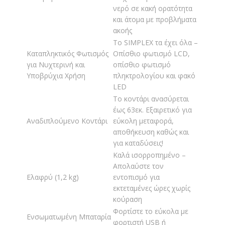
νερό σε κακή ορατότητα
και άτομα με προβλήματα
ακοής
Το SIMPLEX τα έχει όλα –
Καταπληκτικός Φωτισμός
Οπίσθιο φωτισμό LCD,
για Νυχτερινή και
οπίσθιο φωτισμό
Υποβρύχια Χρήση
πληκτρολογίου και φακό
LED
Το κοντάρι ανασύρεται
έως 63εκ. Εξαιρετικό για
Αναδιπλούμενο Κοντάρι
εύκολη μεταφορά,
αποθήκευση καθώς και
για καταδύσεις!
Καλά ισορροπημένο –
Απολαύστε τον
Ελαφρύ (1,2 kg)
εντοπισμό για
εκτεταμένες ώρες χωρίς
κούραση
Φορτίστε το εύκολα με
Ενσωματωμένη Μπαταρία
φορτιστή USB ή