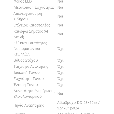
Φακός LED
Ναι
Μετατόπιση Συχνότητας
Ναι
Απενεργοποίηση
Ναι
Σιδήρου
Επίγειος Καταστολέας
Ναι
Κατώφλι Σήματος (All
Ναι
Metal)
Κλίμακα Ταυτότητας
Νομισμάτων και
Όχι
Κειμηλίων
Βάθος Στόχου
Όχι
Ταχύτητα Ανάκτησης
Όχι
Διακοπή Τόνου
Όχι
Συχνότητα Τόνου
Όχι
Ένταση Τόνου
Όχι
Δυνατότητα Ενημέρωσης
Ναι
Υλικολογισμικού
Αδιάβροχο DD 28×15εκ /
Πηνίο Αναζήτησης
9.5″x6″ (SX24)