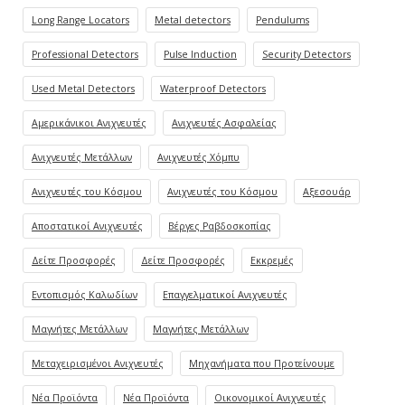
Long Range Locators
Metal detectors
Pendulums
Professional Detectors
Pulse Induction
Security Detectors
Used Metal Detectors
Waterproof Detectors
Αμερικάνικοι Ανιχνευτές
Ανιχνευτές Ασφαλείας
Ανιχνευτές Μετάλλων
Ανιχνευτές Χόμπυ
Ανιχνευτές του Κόσμου
Ανιχνευτές του Κόσμου
Αξεσουάρ
Αποστατικοί Ανιχνευτές
Βέργες Ραβδοσκοπίας
Δείτε Προσφορές
Δείτε Προσφορές
Εκκρεμές
Εντοπισμός Καλωδίων
Επαγγελματικοί Ανιχνευτές
Μαγνήτες Μετάλλων
Μαγνήτες Μετάλλων
Μεταχειρισμένοι Ανιχνευτές
Μηχανήματα που Προτείνουμε
Νέα Προϊόντα
Νέα Προϊόντα
Οικονομικοί Ανιχνευτές