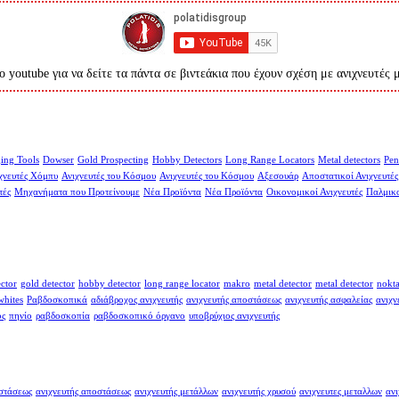
ο youtube για να δείτε τα πάντα σε βιντεάκια που έχουν σχέση με ανιχνευτές 
ing Tools
Dowser
Gold Prospecting
Hobby Detectors
Long Range Locators
Metal detectors
Pen
χνευτές Χόμπυ
Ανιχνευτές του Κόσμου
Ανιχνευτές του Κόσμου
Αξεσουάρ
Αποστατικοί Ανιχνευτές
τές
Μηχανήματα που Προτείνουμε
Νέα Προϊόντα
Νέα Προϊόντα
Οικονομικοί Ανιχνευτές
Παλμικο
ector
gold detector
hobby detector
long range locator
makro
metal detector
metal detector
nokt
whites
Ραβδοσκοπικά
αδιάβροχος ανιχνευτής
ανιχνευτής αποστάσεως
ανιχνευτής ασφαλείας
ανιχν
ος
πηνίο
ραβδοσκοπία
ραβδοσκοπικό όργανο
υποβρύχιος ανιχνευτής
οστάσεως
ανιχνευτής αποστάσεως
ανιχνευτής μετάλλων
ανιχνευτής χρυσού
ανιχνευτες μεταλλων
ανι