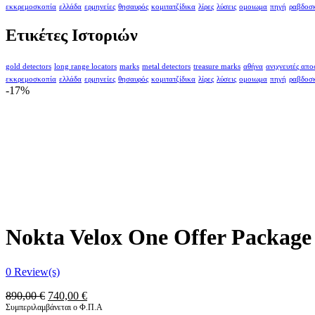
εκκρεμοσκοπία
ελλάδα
ερμηνείες
θησαυρός
κομιτατζίδικα
λίρες
λύσεις
ομοιωμα
πηγή
ραβδοσ
Ετικέτες Ιστοριών
gold detectors
long range locators
marks
metal detectors
treasure marks
αθήνα
ανιχνευτές απ
εκκρεμοσκοπία
ελλάδα
ερμηνείες
θησαυρός
κομιτατζίδικα
λίρες
λύσεις
ομοιωμα
πηγή
ραβδοσ
-17%
Nokta Velox One Offer Package
0
Review(s)
Original
Η
890,00
€
740,00
€
price
τρέχουσα
Συμπεριλαμβάνεται ο Φ.Π.Α