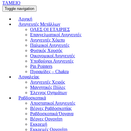
ΤΑΜΕΙΟ
Toggle navigation
Αρχική
Ανιχνευτές Μετάλλων
ΟΛΕΣ ΟΙ ΕΤΑΙΡΙΕΣ
Επαγγελματικοί Ανιχνευτές
Ανιχνευτές Χόμπυ
Παλμικοί Ανιχνευτές
Φυσικός Χρυσός
Οικονομικοί Ανιχνευτές
Υποβρύχιοι Ανιχνευτές
Pin Pointers
Πυραμίδες – Chakra
Ασφαλείας
Ανιχνευτές Χειρός
Μαγνητικές Πύλες
Έλεγχος Οχημάτων
Ραβδοσκοπικά
Αποστατικοί Ανιχνευτές
Βέργες Ραβδοσκοπίας
Ραβδοσκοπικά Όργανα
Βέργες Οργονίτη
Εκκρεμή
Εκκρεμές Οργονίτη