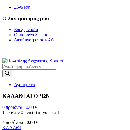
Σύνδεση
Ο λογαριασμός μου
Επεξεργασία
Οι παραγγελίες μου
Διευθυνση αποστολής
Η ΜΕΓΑΛΥΤΕΡΗ ΓΚΑΜΑ Α
Products
search
Αγαπημένα
ΚΑΛΑΘΙ ΑΓΟΡΩΝ
0
προϊόντα :
0,00
€
There are
0 item(s)
in your cart
Υποσύνολο:
0,00
€
ΚΑΛΑΘΙ