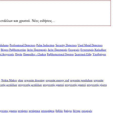
μετάλλων και χρυσού. Νέες ειδήσεις...
dulums
Professional Detectors
Pulse Induction
Security Detectors
Used Metal Detectors
Βέργες Ραβδοσκοπίας
Δείτε Προσφορές
Δείτε Προσφορές
Εκκρεμές
Εντοπισμός Καλωδίων
ί Ανιχνευτές
Πηνία
Πυραμίδες - Chakra
Ραβδοσκοπικά Όργανα
Σκαπτικά Είδη
Υποβρύχιοι
a
Nokta Makro
okm
orgonite dowsing
orgonite energy rod
orgonite pendulum
orgonite
ευτής μετάλλων
ανιχνευτής μετάλλων
ανιχνευτής χρυσού
ανιχνευτής χρυσού
ανιχνευτής χόμπυ
χνευτες χρυσου
αντάρτες
αντάρτικα
αποκρύψεις
βιβλίο
βράχος
δέντρο
εκκρεμές