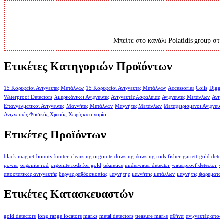
Μπείτε στο κανάλι Polatidis group στ
Ετικέτες Κατηγοριών Προϊόντων
15 Κορυφαίοι Ανιχνευτές Μετάλλων
15 Κορυφαίοι Ανιχνευτές Μετάλλων
Accessories
Coils
Digg
Waterproof Detectors
Αμερικάνικοι Ανιχνευτές
Ανιχνευτές Ασφαλείας
Ανιχνευτές Μετάλλων
Ανι
Επαγγελματικοί Ανιχνευτές
Μαγνήτες Μετάλλων
Μαγνήτες Μετάλλων
Μεταχειρισμένοι Ανιχνευ
Ανιχνευτές
Φυσικός Χρυσός
Χωρίς κατηγορία
Ετικέτες Προϊόντων
black magnet
bounty hunter
cleansing orgonite
dowsing
dowsing rods
fisher
garrett
gold det
power
orgonite rod
orgonite rods for gold
teknetics
underwater detector
waterproof detector
αποστατικός ανιχνευτής
βέργες ραβδοσκοπίας
μαγνήτης
μαγνήτης μετάλλων
μαγνήτης ψαρέματ
Ετικέτες Κατασκευαστών
gold detectors
long range locators
marks
metal detectors
treasure marks
αθήνα
ανιχνευτές απ