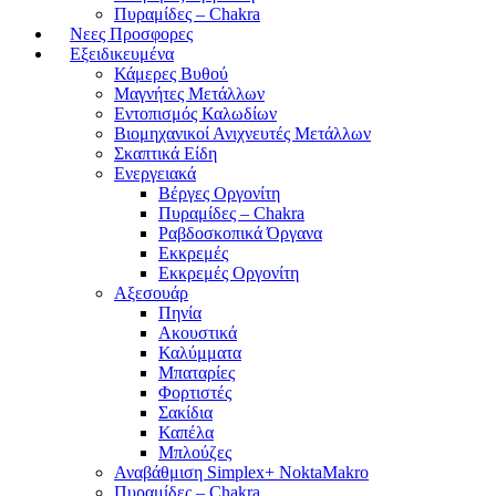
Πυραμίδες – Chakra
Νεες Προσφορες
Εξειδικευμένα
Κάμερες Βυθού
Μαγνήτες Μετάλλων
Εντοπισμός Καλωδίων
Βιομηχανικοί Ανιχνευτές Μετάλλων
Σκαπτικά Είδη
Ενεργειακά
Βέργες Οργονίτη
Πυραμίδες – Chakra
Ραβδοσκοπικά Όργανα
Εκκρεμές
Εκκρεμές Οργονίτη
Αξεσουάρ
Πηνία
Ακουστικά
Καλύμματα
Μπαταρίες
Φορτιστές
Σακίδια
Καπέλα
Μπλούζες
Αναβάθμιση Simplex+ NoktaMakro
Πυραμίδες – Chakra