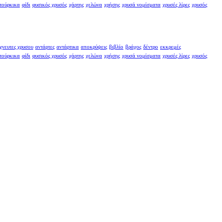
τούρκικα
φίδι
φυσικός χρυσός
χάρτης
χελώνα
χρήσης
χρυσά νομίσματα
χρυσές λίρες
χρυσός
χνευτες χρυσου
αντάρτες
αντάρτικα
αποκρύψεις
βιβλίο
βράχος
δέντρο
εκκρεμές
τούρκικα
φίδι
φυσικός χρυσός
χάρτης
χελώνα
χρήσης
χρυσά νομίσματα
χρυσές λίρες
χρυσός