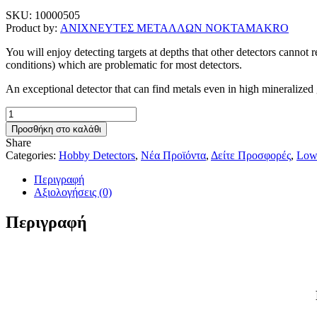
was:
τιμή
SKU:
10000505
890,00 €.
είναι:
Product by:
ΑΝΙΧΝΕΥΤΕΣ ΜΕΤΑΛΛΩΝ NOKTAMAKRO
740,00 €.
You will enjoy detecting targets at depths that other detectors cannot
conditions) which are problematic for most detectors.
An exceptional detector that can find metals even in high mineralized 
Nokta
Velox
Προσθήκη στο καλάθι
One
Share
Offer
Categories:
Hobby Detectors
,
Νέα Προϊόντα
,
Δείτε Προσφορές
,
Low 
Package
ποσότητα
Περιγραφή
Αξιολογήσεις (0)
Περιγραφή