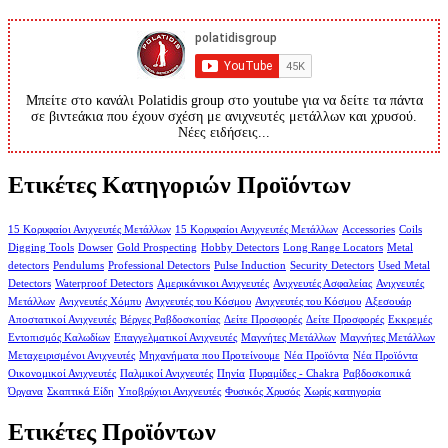
Μπείτε στο κανάλι Polatidis group στο youtube για να δείτε τα πάντα
σε βιντεάκια που έχουν σχέση με ανιχνευτές μετάλλων και χρυσού.
Νέες ειδήσεις...
Ετικέτες Κατηγοριών Προϊόντων
15 Κορυφαίοι Ανιχνευτές Μετάλλων
15 Κορυφαίοι Ανιχνευτές Μετάλλων
Accessories
Coils
Digging Tools
Dowser
Gold Prospecting
Hobby Detectors
Long Range Locators
Metal
detectors
Pendulums
Professional Detectors
Pulse Induction
Security Detectors
Used Metal
Detectors
Waterproof Detectors
Αμερικάνικοι Ανιχνευτές
Ανιχνευτές Ασφαλείας
Ανιχνευτές
Μετάλλων
Ανιχνευτές Χόμπυ
Ανιχνευτές του Κόσμου
Ανιχνευτές του Κόσμου
Αξεσουάρ
Αποστατικοί Ανιχνευτές
Βέργες Ραβδοσκοπίας
Δείτε Προσφορές
Δείτε Προσφορές
Εκκρεμές
Εντοπισμός Καλωδίων
Επαγγελματικοί Ανιχνευτές
Μαγνήτες Μετάλλων
Μαγνήτες Μετάλλων
Μεταχειρισμένοι Ανιχνευτές
Μηχανήματα που Προτείνουμε
Νέα Προϊόντα
Νέα Προϊόντα
Οικονομικοί Ανιχνευτές
Παλμικοί Ανιχνευτές
Πηνία
Πυραμίδες - Chakra
Ραβδοσκοπικά
Όργανα
Σκαπτικά Είδη
Υποβρύχιοι Ανιχνευτές
Φυσικός Χρυσός
Χωρίς κατηγορία
Ετικέτες Προϊόντων