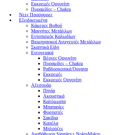
Εκκρεμές Οργονίτη
Πυραμίδες – Chakra
Νεες Προσφορες
Εξειδικευμένα
Κάμερες Βυθού
Μαγνήτες Μετάλλων
Εντοπισμός Καλωδίων
Βιομηχανικοί Ανιχνευτές Μετάλλων
Σκαπτικά Είδη
Ενεργειακά
Βέργες Οργονίτη
Πυραμίδες – Chakra
Ραβδοσκοπικά Όργανα
Εκκρεμές
Εκκρεμές Οργονίτη
Αξεσουάρ
Πηνία
Ακουστικά
Καλύμματα
Μπαταρίες
Φορτιστές
Σακίδια
Καπέλα
Μπλούζες
Αναβάθμιση Simplex+ NoktaMakro