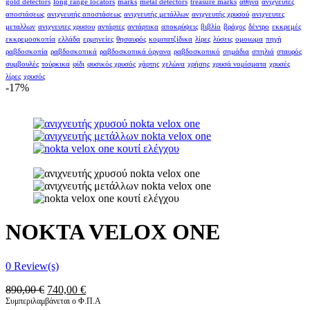
gold detectors
long range locators
marks
metal detectors
treasure marks
αθήνα
ανιχνευτές
αποστάσεως
ανιχνευτής αποστάσεως
ανιχνευτής μετάλλων
ανιχνευτής χρυσού
ανιχνευτες
μεταλλων
ανιχνευτες χρυσου
αντάρτες
αντάρτικα
αποκρύψεις
βιβλίο
βράχος
δέντρο
εκκρεμές
εκκρεμοσκοπία
ελλάδα
ερμηνείες
θησαυρός
κομιτατζίδικα
λίρες
λύσεις
ομοιωμα
πηγή
ραβδοσκοπία
ραβδοσκοπικά
ραβδοσκοπικά όργανα
ραβδοσκοπικό
σημάδια
σπηλιά
σταυρός
συμβουλές
τούρκικα
φίδι
φυσικός χρυσός
χάρτης
χελώνα
χρήσης
χρυσά νομίσματα
χρυσές
λίρες
χρυσός
-17%
NOKTA VELOX ONE
0
Review(s)
Original
Η
890,00
€
740,00
€
price
τρέχουσα
Συμπεριλαμβάνεται ο Φ.Π.Α