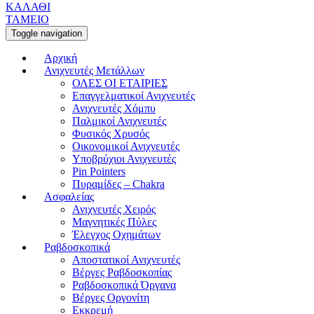
ΚΑΛΑΘΙ
ΤΑΜΕΙΟ
Toggle navigation
Αρχική
Ανιχνευτές Μετάλλων
ΟΛΕΣ ΟΙ ΕΤΑΙΡΙΕΣ
Επαγγελματικοί Ανιχνευτές
Ανιχνευτές Χόμπυ
Παλμικοί Ανιχνευτές
Φυσικός Χρυσός
Οικονομικοί Ανιχνευτές
Υποβρύχιοι Ανιχνευτές
Pin Pointers
Πυραμίδες – Chakra
Ασφαλείας
Ανιχνευτές Χειρός
Μαγνητικές Πύλες
Έλεγχος Οχημάτων
Ραβδοσκοπικά
Αποστατικοί Ανιχνευτές
Βέργες Ραβδοσκοπίας
Ραβδοσκοπικά Όργανα
Βέργες Οργονίτη
Εκκρεμή