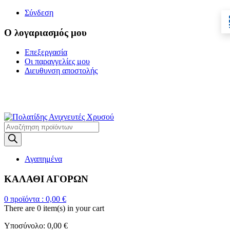
Σύνδεση
Ο λογαριασμός μου
Επεξεργασία
Οι παραγγελίες μου
Διευθυνση αποστολής
Η ΜΕΓΑΛΥΤΕΡΗ
ΓΚΑΜΑ ΑΝΙΧΝΕΥΤΩΝ ΜΕΤΑΛΛΩΝ
Products
search
Αγαπημένα
ΚΑΛΑΘΙ ΑΓΟΡΩΝ
0
προϊόντα :
0,00
€
There are
0 item(s)
in your cart
Υποσύνολο:
0,00
€