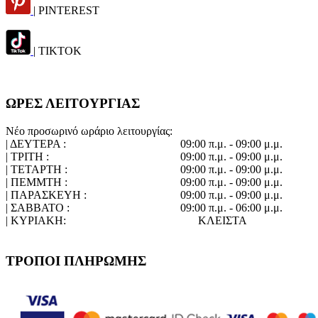
| PINTEREST
| TIKTOK
ΩΡΕΣ ΛΕΙΤΟΥΡΓΙΑΣ
Νέο προσωρινό ωράριο λειτουργίας:
| ΔΕΥΤΕΡΑ :
09:00 π.μ. - 09:00 μ.μ.
| ΤΡΙΤΗ :
09:00 π.μ. - 09:00 μ.μ.
| ΤΕΤΑΡΤΗ :
09:00 π.μ. - 09:00 μ.μ.
| ΠΕΜΜΤΗ :
09:00 π.μ. - 09:00 μ.μ.
| ΠΑΡΑΣΚΕΥΗ :
09:00 π.μ. - 09:00 μ.μ.
| ΣΑΒΒΑΤΟ :
09:00 π.μ. - 06:00 μ.μ.
| ΚΥΡΙΑΚΗ:
ΚΛΕΙΣΤΑ
ΤΡΟΠΟΙ ΠΛΗΡΩΜΗΣ