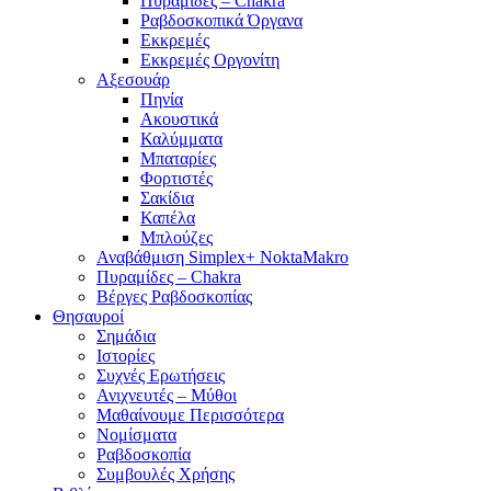
Πυραμίδες – Chakra
Ραβδοσκοπικά Όργανα
Εκκρεμές
Εκκρεμές Οργονίτη
Αξεσουάρ
Πηνία
Ακουστικά
Καλύμματα
Μπαταρίες
Φορτιστές
Σακίδια
Καπέλα
Μπλούζες
Αναβάθμιση Simplex+ NoktaMakro
Πυραμίδες – Chakra
Βέργες Ραβδοσκοπίας
Θησαυροί
Σημάδια
Ιστορίες
Συχνές Ερωτήσεις
Ανιχνευτές – Μύθοι
Μαθαίνουμε Περισσότερα
Νομίσματα
Ραβδοσκοπία
Συμβουλές Χρήσης