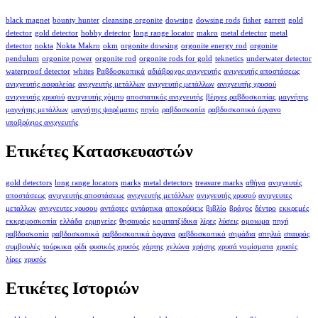
black magnet
bounty hunter
cleansing orgonite
dowsing
dowsing rods
fisher
garrett
gold
detector
gold detector
hobby detector
long range locator
makro
metal detector
metal
detector
nokta
Nokta Makro
okm
orgonite dowsing
orgonite energy rod
orgonite
pendulum
orgonite power
orgonite rod
orgonite rods for gold
teknetics
underwater detector
waterproof detector
whites
Ραβδοσκοπικά
αδιάβροχος ανιχνευτής
ανιχνευτής αποστάσεως
ανιχνευτής ασφαλείας
ανιχνευτής μετάλλων
ανιχνευτής μετάλλων
ανιχνευτής χρυσού
ανιχνευτής χρυσού
ανιχνευτής χόμπυ
αποστατικός ανιχνευτής
βέργες ραβδοσκοπίας
μαγνήτης
μαγνήτης μετάλλων
μαγνήτης ψαρέματος
πηνίο
ραβδοσκοπία
ραβδοσκοπικό όργανο
υποβρύχιος ανιχνευτής
Ετικέτες Κατασκευαστών
gold detectors
long range locators
marks
metal detectors
treasure marks
αθήνα
ανιχνευτές
αποστάσεως
ανιχνευτής αποστάσεως
ανιχνευτής μετάλλων
ανιχνευτής χρυσού
ανιχνευτες
μεταλλων
ανιχνευτες χρυσου
αντάρτες
αντάρτικα
αποκρύψεις
βιβλίο
βράχος
δέντρο
εκκρεμές
εκκρεμοσκοπία
ελλάδα
ερμηνείες
θησαυρός
κομιτατζίδικα
λίρες
λύσεις
ομοιωμα
πηγή
ραβδοσκοπία
ραβδοσκοπικά
ραβδοσκοπικά όργανα
ραβδοσκοπικό
σημάδια
σπηλιά
σταυρός
συμβουλές
τούρκικα
φίδι
φυσικός χρυσός
χάρτης
χελώνα
χρήσης
χρυσά νομίσματα
χρυσές
λίρες
χρυσός
Ετικέτες Ιστοριών