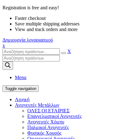
Registration is free and easy!
Faster checkout
Save multiple shipping addresses
View and track orders and more
Δημιουργία λογαριασμού
x
X
Products
search
Menu
Toggle navigation
Αρχική
Ανιχνευτές Μετάλλων
ΟΛΕΣ ΟΙ ΕΤΑΙΡΙΕΣ
Επαγγελματικοί Ανιχνευτές
Ανιχνευτές Χόμπυ
Παλμικοί Ανιχνευτές
Φυσικός Χρυσός
Οικονομικοί Ανιχνευτές