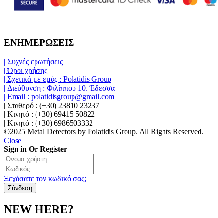
ΕΝΗΜΕΡΩΣΕΙΣ
| Συχνές ερωτήσεις
| Όροι χρήσης
| Σχετικά με εμάς : Polatidis Group
| Διεύθυνση : Φιλίππου 10, Έδεσσα
| Email : polatidisgroup@gmail.com
| Σταθερό : (+30) 23810 23237
| Κινητό : (+30) 69415 50822
| Κινητό : (+30) 6986503332
©2025 Metal Detectors by Polatidis Group. All Rights Reserved.
Close
Sign in Or Register
Ξεχάσατε τον κωδικό σας;
NEW HERE?