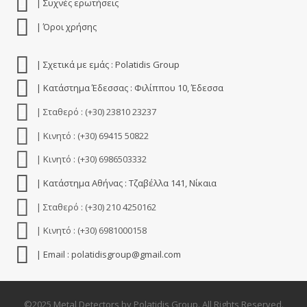
| Συχνές ερωτήσεις
| Όροι χρήσης
| Σχετικά με εμάς : Polatidis Group
| Κατάστημα Έδεσσας : Φιλίππου 10, Έδεσσα
| Σταθερό : (+30) 23810 23237
| Κινητό : (+30) 69415 50822
| Κινητό : (+30) 6986503332
| Κατάστημα Αθήνας : Τζαβέλλα 141, Νίκαια
| Σταθερό : (+30) 210 4250162
| Κινητό : (+30) 6981000158
| Email : polatidisgroup@gmail.com
©2025 Metal Detectors by Polatidis Group. All Rights Reserved.