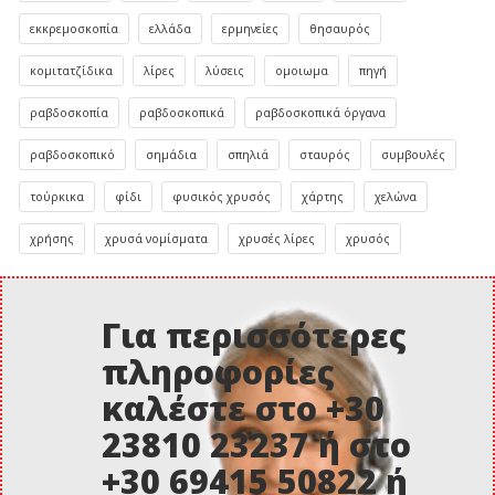
εκκρεμοσκοπία
ελλάδα
ερμηνείες
θησαυρός
κομιτατζίδικα
λίρες
λύσεις
ομοιωμα
πηγή
ραβδοσκοπία
ραβδοσκοπικά
ραβδοσκοπικά όργανα
ραβδοσκοπικό
σημάδια
σπηλιά
σταυρός
συμβουλές
τούρκικα
φίδι
φυσικός χρυσός
χάρτης
χελώνα
χρήσης
χρυσά νομίσματα
χρυσές λίρες
χρυσός
Για περισσότερες
πληροφορίες
καλέστε στο +30
23810 23237 ή στο
+30 69415 50822 ή