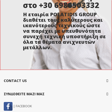
στο +30 6986503332
Η εταιρία POLATIDIS GROUP
διαθέτει τους καλύτερους και
ικανότερους τεχνικούς ώστε
να παρέχει με υπευθυνότητα
συνεχή τεχνική υποστήριξη σε
όλα τα θέματα ανιχνευτών
μετάλλων.
CONTACT US
ΣΥΝΔΕΘΕΙΤΕ ΜΑΖΙ ΜΑΣ
| FACEBOOK