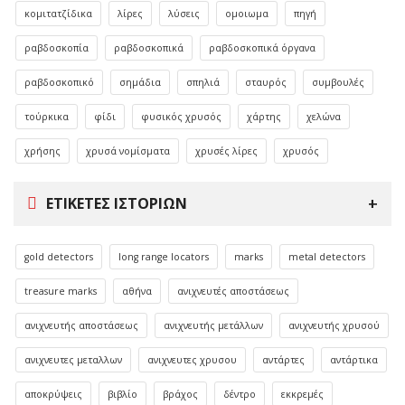
κομιτατζίδικα
λίρες
λύσεις
ομοιωμα
πηγή
ραβδοσκοπία
ραβδοσκοπικά
ραβδοσκοπικά όργανα
ραβδοσκοπικό
σημάδια
σπηλιά
σταυρός
συμβουλές
τούρκικα
φίδι
φυσικός χρυσός
χάρτης
χελώνα
χρήσης
χρυσά νομίσματα
χρυσές λίρες
χρυσός
ΕΤΙΚΈΤΕΣ ΙΣΤΟΡΙΏΝ
gold detectors
long range locators
marks
metal detectors
treasure marks
αθήνα
ανιχνευτές αποστάσεως
ανιχνευτής αποστάσεως
ανιχνευτής μετάλλων
ανιχνευτής χρυσού
ανιχνευτες μεταλλων
ανιχνευτες χρυσου
αντάρτες
αντάρτικα
αποκρύψεις
βιβλίο
βράχος
δέντρο
εκκρεμές