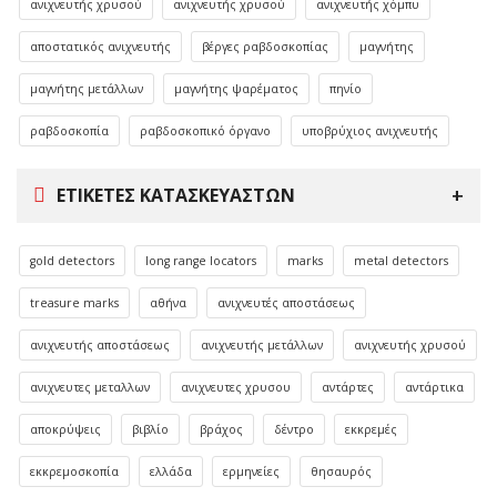
ανιχνευτής χρυσού
ανιχνευτής χρυσού
ανιχνευτής χόμπυ
αποστατικός ανιχνευτής
βέργες ραβδοσκοπίας
μαγνήτης
μαγνήτης μετάλλων
μαγνήτης ψαρέματος
πηνίο
ραβδοσκοπία
ραβδοσκοπικό όργανο
υποβρύχιος ανιχνευτής
ΕΤΙΚΈΤΕΣ ΚΑΤΑΣΚΕΥΑΣΤΏΝ
gold detectors
long range locators
marks
metal detectors
treasure marks
αθήνα
ανιχνευτές αποστάσεως
ανιχνευτής αποστάσεως
ανιχνευτής μετάλλων
ανιχνευτής χρυσού
ανιχνευτες μεταλλων
ανιχνευτες χρυσου
αντάρτες
αντάρτικα
αποκρύψεις
βιβλίο
βράχος
δέντρο
εκκρεμές
εκκρεμοσκοπία
ελλάδα
ερμηνείες
θησαυρός