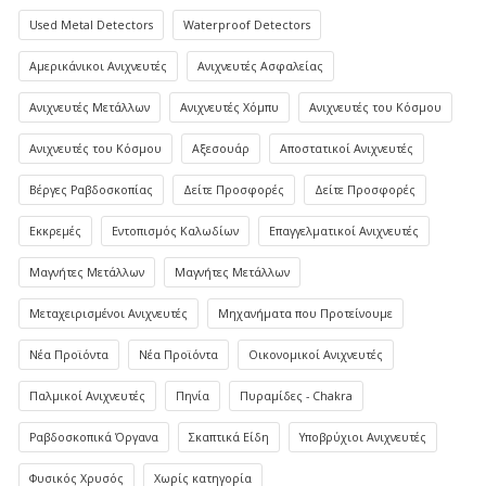
Used Metal Detectors
Waterproof Detectors
Αμερικάνικοι Ανιχνευτές
Ανιχνευτές Ασφαλείας
Ανιχνευτές Μετάλλων
Ανιχνευτές Χόμπυ
Ανιχνευτές του Κόσμου
Ανιχνευτές του Κόσμου
Αξεσουάρ
Αποστατικοί Ανιχνευτές
Βέργες Ραβδοσκοπίας
Δείτε Προσφορές
Δείτε Προσφορές
Εκκρεμές
Εντοπισμός Καλωδίων
Επαγγελματικοί Ανιχνευτές
Μαγνήτες Μετάλλων
Μαγνήτες Μετάλλων
Μεταχειρισμένοι Ανιχνευτές
Μηχανήματα που Προτείνουμε
Νέα Προϊόντα
Νέα Προϊόντα
Οικονομικοί Ανιχνευτές
Παλμικοί Ανιχνευτές
Πηνία
Πυραμίδες - Chakra
Ραβδοσκοπικά Όργανα
Σκαπτικά Είδη
Υποβρύχιοι Ανιχνευτές
Φυσικός Χρυσός
Χωρίς κατηγορία