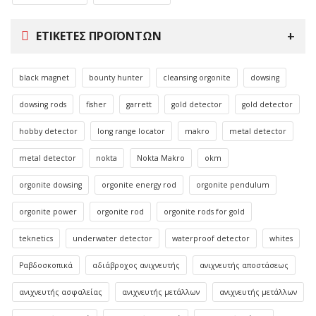
ΕΤΙΚΈΤΕΣ ΠΡΟΪΌΝΤΩΝ
black magnet
bounty hunter
cleansing orgonite
dowsing
dowsing rods
fisher
garrett
gold detector
gold detector
hobby detector
long range locator
makro
metal detector
metal detector
nokta
Nokta Makro
okm
orgonite dowsing
orgonite energy rod
orgonite pendulum
orgonite power
orgonite rod
orgonite rods for gold
teknetics
underwater detector
waterproof detector
whites
Ραβδοσκοπικά
αδιάβροχος ανιχνευτής
ανιχνευτής αποστάσεως
ανιχνευτής ασφαλείας
ανιχνευτής μετάλλων
ανιχνευτής μετάλλων