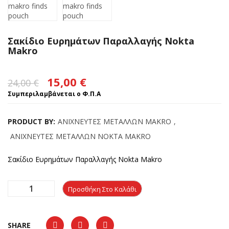
Σακίδιο Ευρημάτων Παραλλαγής Nokta
Makro
Original
Η
15,00
€
24,00
€
price
τρέχουσα
Συμπεριλαμβάνεται ο Φ.Π.Α
was:
τιμή
PRODUCT BY:
ΑΝΙΧΝΕΥΤΕΣ ΜΕΤΑΛΛΩΝ MAKRO
,
24,00 €.
είναι:
ΑΝΙΧΝΕΥΤΕΣ ΜΕΤΑΛΛΩΝ NOKTA MAKRO
15,00 €.
Σακίδιο Ευρημάτων Παραλλαγής Nokta Makro
Προσθήκη Στο Καλάθι
SHARE