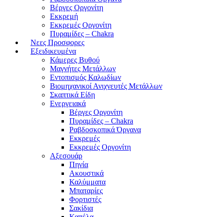
Βέργες Οργονίτη
Εκκρεμή
Εκκρεμές Οργονίτη
Πυραμίδες – Chakra
Νεες Προσφορες
Εξειδικευμένα
Κάμερες Βυθού
Μαγνήτες Μετάλλων
Εντοπισμός Καλωδίων
Βιομηχανικοί Ανιχνευτές Μετάλλων
Σκαπτικά Είδη
Ενεργειακά
Βέργες Οργονίτη
Πυραμίδες – Chakra
Ραβδοσκοπικά Όργανα
Εκκρεμές
Εκκρεμές Οργονίτη
Αξεσουάρ
Πηνία
Ακουστικά
Καλύμματα
Μπαταρίες
Φορτιστές
Σακίδια
Καπέλα