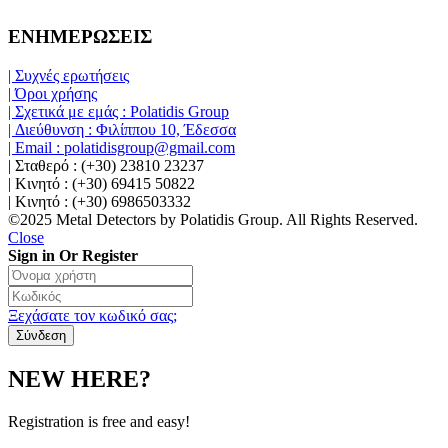
ΕΝΗΜΕΡΩΣΕΙΣ
| Συχνές ερωτήσεις
| Όροι χρήσης
| Σχετικά με εμάς : Polatidis Group
| Διεύθυνση : Φιλίππου 10, Έδεσσα
| Email : polatidisgroup@gmail.com
| Σταθερό : (+30) 23810 23237
| Κινητό : (+30) 69415 50822
| Κινητό : (+30) 6986503332
©2025 Metal Detectors by Polatidis Group. All Rights Reserved.
Close
Sign in Or Register
Ξεχάσατε τον κωδικό σας;
NEW HERE?
Registration is free and easy!