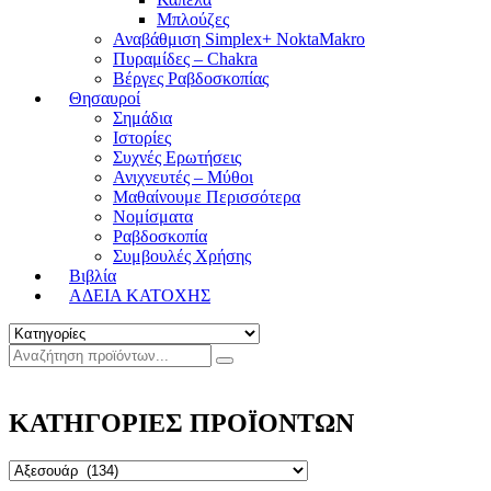
Μπλούζες
Αναβάθμιση Simplex+ NoktaMakro
Πυραμίδες – Chakra
Βέργες Ραβδοσκοπίας
Θησαυροί
Σημάδια
Ιστορίες
Συχνές Ερωτήσεις
Ανιχνευτές – Μύθοι
Μαθαίνουμε Περισσότερα
Νομίσματα
Ραβδοσκοπία
Συμβουλές Χρήσης
Βιβλία
ΑΔΕΙΑ ΚΑΤΟΧΗΣ
ΚΑΤΗΓΟΡΙΕΣ ΠΡΟΪΟΝΤΩΝ