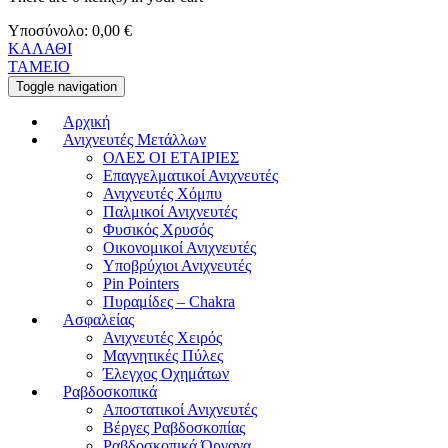
Υποσύνολο:
0,00
€
ΚΑΛΑΘΙ
ΤΑΜΕΙΟ
Toggle navigation
Αρχική
Ανιχνευτές Μετάλλων
ΟΛΕΣ ΟΙ ΕΤΑΙΡΙΕΣ
Επαγγελματικοί Ανιχνευτές
Ανιχνευτές Χόμπυ
Παλμικοί Ανιχνευτές
Φυσικός Χρυσός
Οικονομικοί Ανιχνευτές
Υποβρύχιοι Ανιχνευτές
Pin Pointers
Πυραμίδες – Chakra
Ασφαλείας
Ανιχνευτές Χειρός
Μαγνητικές Πύλες
Έλεγχος Οχημάτων
Ραβδοσκοπικά
Αποστατικοί Ανιχνευτές
Βέργες Ραβδοσκοπίας
Ραβδοσκοπικά Όργανα