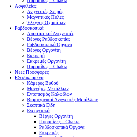
Πυραμίδες – Chakra
Ασφαλείας
Ανιχνευτές Χειρός
Μαγνητικές Πύλες
Έλεγχος Οχημάτων
Ραβδοσκοπικά
Αποστατικοί Ανιχνευτές
Βέργες Ραβδοσκοπίας
Ραβδοσκοπικά Όργανα
Βέργες Οργονίτη
Εκκρεμή
Εκκρεμές Οργονίτη
Πυραμίδες – Chakra
Νεες Προσφορες
Εξειδικευμένα
Κάμερες Βυθού
Μαγνήτες Μετάλλων
Εντοπισμός Καλωδίων
Βιομηχανικοί Ανιχνευτές Μετάλλων
Σκαπτικά Είδη
Ενεργειακά
Βέργες Οργονίτη
Πυραμίδες – Chakra
Ραβδοσκοπικά Όργανα
Εκκρεμές