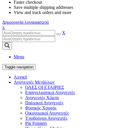
Faster checkout
Save multiple shipping addresses
View and track orders and more
Δημιουργία λογαριασμού
x
X
Products
search
Menu
Toggle navigation
Αρχική
Ανιχνευτές Μετάλλων
ΟΛΕΣ ΟΙ ΕΤΑΙΡΙΕΣ
Επαγγελματικοί Ανιχνευτές
Ανιχνευτές Χόμπυ
Παλμικοί Ανιχνευτές
Φυσικός Χρυσός
Οικονομικοί Ανιχνευτές
Υποβρύχιοι Ανιχνευτές
Pin Pointers