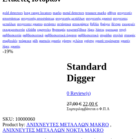
gold detectors
long range locators
marks
metal detectors
treasure marks
αθήνα
ανιχνευτές
αποστάσεως
ανιχνευτής αποστάσεως
ανιχνευτής μετάλλων
ανιχνευτής χρυσού
ανιχνευτες
μεταλλων
ανιχνευτες χρυσου
αντάρτες
αντάρτικα
αποκρύψεις
βιβλίο
βράχος
δέντρο
εκκρεμές
εκκρεμοσκοπία
ελλάδα
ερμηνείες
θησαυρός
κομιτατζίδικα
λίρες
λύσεις
ομοιωμα
πηγή
ραβδοσκοπία
ραβδοσκοπικά
ραβδοσκοπικά όργανα
ραβδοσκοπικό
σημάδια
σπηλιά
σταυρός
συμβουλές
τούρκικα
φίδι
φυσικός χρυσός
χάρτης
χελώνα
χρήσης
χρυσά νομίσματα
χρυσές
λίρες
χρυσός
-19%
Standard
Digger
0
Review(s)
Original
Η
27,00
€
22,00
€
price
τρέχουσα
Συμπεριλαμβάνεται ο Φ.Π.Α
was:
τιμή
SKU:
10000060
27,00 €.
είναι:
Product by:
ΑΝΙΧΝΕΥΤΕΣ ΜΕΤΑΛΛΩΝ MAKRO
,
22,00 €.
ΑΝΙΧΝΕΥΤΕΣ ΜΕΤΑΛΛΩΝ NOKTA MAKRO