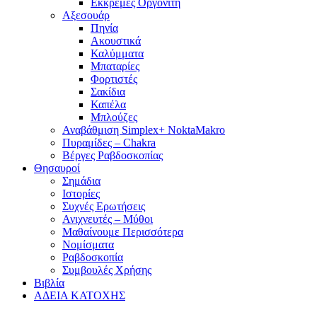
Εκκρεμές Οργονίτη
Αξεσουάρ
Πηνία
Ακουστικά
Καλύμματα
Μπαταρίες
Φορτιστές
Σακίδια
Καπέλα
Μπλούζες
Αναβάθμιση Simplex+ NoktaMakro
Πυραμίδες – Chakra
Βέργες Ραβδοσκοπίας
Θησαυροί
Σημάδια
Ιστορίες
Συχνές Ερωτήσεις
Ανιχνευτές – Μύθοι
Μαθαίνουμε Περισσότερα
Νομίσματα
Ραβδοσκοπία
Συμβουλές Χρήσης
Βιβλία
ΑΔΕΙΑ ΚΑΤΟΧΗΣ