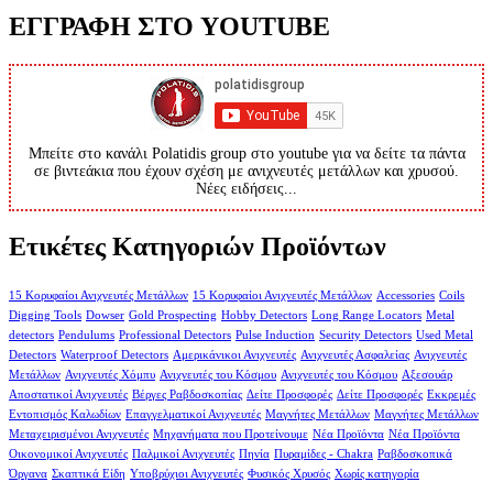
ΕΓΓΡΑΦΗ ΣΤΟ YOUTUBE
Μπείτε στο κανάλι Polatidis group στο youtube για να δείτε τα πάντα
σε βιντεάκια που έχουν σχέση με ανιχνευτές μετάλλων και χρυσού.
Νέες ειδήσεις...
Ετικέτες Κατηγοριών Προϊόντων
15 Κορυφαίοι Ανιχνευτές Μετάλλων
15 Κορυφαίοι Ανιχνευτές Μετάλλων
Accessories
Coils
Digging Tools
Dowser
Gold Prospecting
Hobby Detectors
Long Range Locators
Metal
detectors
Pendulums
Professional Detectors
Pulse Induction
Security Detectors
Used Metal
Detectors
Waterproof Detectors
Αμερικάνικοι Ανιχνευτές
Ανιχνευτές Ασφαλείας
Ανιχνευτές
Μετάλλων
Ανιχνευτές Χόμπυ
Ανιχνευτές του Κόσμου
Ανιχνευτές του Κόσμου
Αξεσουάρ
Αποστατικοί Ανιχνευτές
Βέργες Ραβδοσκοπίας
Δείτε Προσφορές
Δείτε Προσφορές
Εκκρεμές
Εντοπισμός Καλωδίων
Επαγγελματικοί Ανιχνευτές
Μαγνήτες Μετάλλων
Μαγνήτες Μετάλλων
Μεταχειρισμένοι Ανιχνευτές
Μηχανήματα που Προτείνουμε
Νέα Προϊόντα
Νέα Προϊόντα
Οικονομικοί Ανιχνευτές
Παλμικοί Ανιχνευτές
Πηνία
Πυραμίδες - Chakra
Ραβδοσκοπικά
Όργανα
Σκαπτικά Είδη
Υποβρύχιοι Ανιχνευτές
Φυσικός Χρυσός
Χωρίς κατηγορία