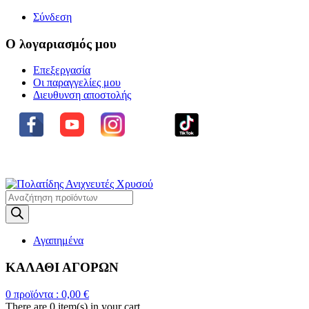
Σύνδεση
Ο λογαριασμός μου
Επεξεργασία
Οι παραγγελίες μου
Διευθυνση αποστολής
Η ΜΕΓΑΛΥΤΕΡΗ ΓΚΑΜΑ
ΑΝΙΧΝΕΥΤΩΝ ΜΕΤΑΛΛΩΝ
Products
search
Αγαπημένα
ΚΑΛΑΘΙ ΑΓΟΡΩΝ
0
προϊόντα :
0,00
€
There are
0 item(s)
in your cart