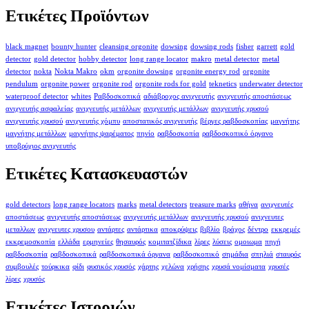
Ετικέτες Προϊόντων
black magnet
bounty hunter
cleansing orgonite
dowsing
dowsing rods
fisher
garrett
gold
detector
gold detector
hobby detector
long range locator
makro
metal detector
metal
detector
nokta
Nokta Makro
okm
orgonite dowsing
orgonite energy rod
orgonite
pendulum
orgonite power
orgonite rod
orgonite rods for gold
teknetics
underwater detector
waterproof detector
whites
Ραβδοσκοπικά
αδιάβροχος ανιχνευτής
ανιχνευτής αποστάσεως
ανιχνευτής ασφαλείας
ανιχνευτής μετάλλων
ανιχνευτής μετάλλων
ανιχνευτής χρυσού
ανιχνευτής χρυσού
ανιχνευτής χόμπυ
αποστατικός ανιχνευτής
βέργες ραβδοσκοπίας
μαγνήτης
μαγνήτης μετάλλων
μαγνήτης ψαρέματος
πηνίο
ραβδοσκοπία
ραβδοσκοπικό όργανο
υποβρύχιος ανιχνευτής
Ετικέτες Κατασκευαστών
gold detectors
long range locators
marks
metal detectors
treasure marks
αθήνα
ανιχνευτές
αποστάσεως
ανιχνευτής αποστάσεως
ανιχνευτής μετάλλων
ανιχνευτής χρυσού
ανιχνευτες
μεταλλων
ανιχνευτες χρυσου
αντάρτες
αντάρτικα
αποκρύψεις
βιβλίο
βράχος
δέντρο
εκκρεμές
εκκρεμοσκοπία
ελλάδα
ερμηνείες
θησαυρός
κομιτατζίδικα
λίρες
λύσεις
ομοιωμα
πηγή
ραβδοσκοπία
ραβδοσκοπικά
ραβδοσκοπικά όργανα
ραβδοσκοπικό
σημάδια
σπηλιά
σταυρός
συμβουλές
τούρκικα
φίδι
φυσικός χρυσός
χάρτης
χελώνα
χρήσης
χρυσά νομίσματα
χρυσές
λίρες
χρυσός
Ετικέτες Ιστοριών