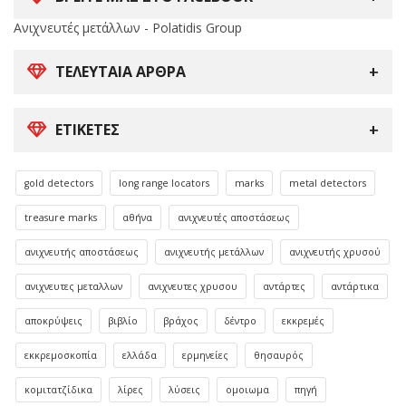
Ανιχνευτές μετάλλων - Polatidis Group
ΤΕΛΕΥΤΑΊΑ ΆΡΘΡΑ
ΕΤΙΚΈΤΕΣ
gold detectors
long range locators
marks
metal detectors
treasure marks
αθήνα
ανιχνευτές αποστάσεως
ανιχνευτής αποστάσεως
ανιχνευτής μετάλλων
ανιχνευτής χρυσού
ανιχνευτες μεταλλων
ανιχνευτες χρυσου
αντάρτες
αντάρτικα
αποκρύψεις
βιβλίο
βράχος
δέντρο
εκκρεμές
εκκρεμοσκοπία
ελλάδα
ερμηνείες
θησαυρός
κομιτατζίδικα
λίρες
λύσεις
ομοιωμα
πηγή