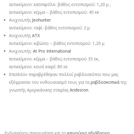
αντικείμενο: κατσαρόλα- βάθος εντοπισμού: 1,20 μ ,
αντικείμενο: κέρμα – βάθος εντοπισμού: 45 εκ
Ανιχνευτής
Jeohunter
αντικείμενο: ταψί- βάθος εντοπισμού: 2 μ
Ανιχνευτής
ATX
αντικείμενο: κιβώτιο – βάθος εντοπισμού: 1,20 μ
Ανιχνευτής:
At Pro International
αντικείμενο: κέρμα – βάθος εντοπισμού 35 εκ,
αντικείμενο: κουτί καφέ: 80 εκ
Επιπλέον παραβρέθηκαν πολλοί ραβδοσκόποι που μας
εξέφρασαν τον ενθουσιασμό τους για τα
ραβδοσκοπικά
της
γνωστής Αμερικάνικης εταιρίας
Andesron
.
Ενδιαφέρον παρουσίασε και το
καινούριο αδιάβροχο