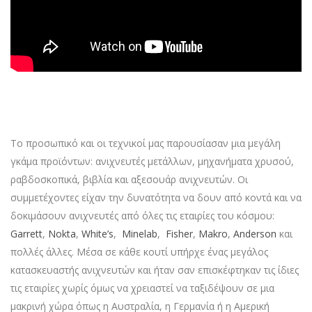
Το προσωπικό και οι τεχνικοί μας παρουσίασαν μια μεγάλη
γκάμα προϊόντων: ανιχνευτές μετάλλων, μηχανήματα χρυσού,
ραβδοσκοπικά, βιβλία και αξεσουάρ ανιχνευτών. Οι
συμμετέχοντες είχαν την δυνατότητα να δουν από κοντά και να
δοκιμάσουν ανιχνευτές από όλες τις εταιρίες του κόσμου:
Garrett
,
Nokta
,
White’s
,
Minelab
,
Fisher
,
Makro
,
Anderson
και
πολλές άλλες. Μέσα σε κάθε κουτί υπήρχε ένας μεγάλος
κατασκευαστής ανιχνευτών και ήταν σαν επισκέφτηκαν τις ίδιες
τις εταιρίες χωρίς όμως να χρειαστεί να ταξιδέψουν σε μια
μακρινή χώρα όπως η Αυστραλία, η Γερμανία ή η Αμερική