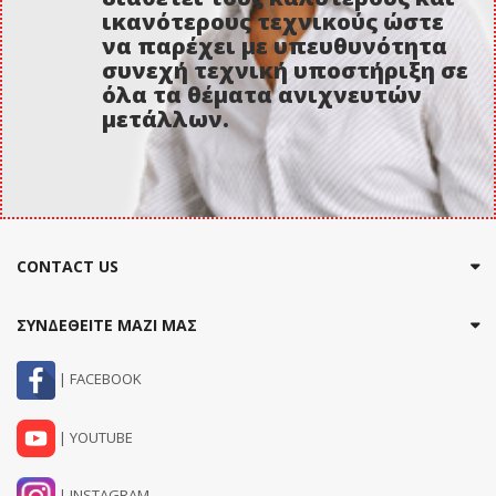
ικανότερους τεχνικούς ώστε
να παρέχει με υπευθυνότητα
συνεχή τεχνική υποστήριξη σε
όλα τα θέματα ανιχνευτών
μετάλλων.
CONTACT US
ΣΥΝΔΕΘΕΙΤΕ ΜΑΖΙ ΜΑΣ
| FACEBOOK
| YOUTUBE
| INSTAGRAM