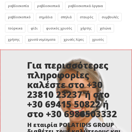
ραβδοσκοπία
ραβδοσκοπικά
ραβδοσκοπικά όργανα
ραβδοσκοπικό
σημάδια
σπηλιά
σταυρός
συμβουλές
τούρκικα
φίδι
φυσικός χρυσός
χάρτης
χελώνα
χρήσης
χρυσά νομίσματα
χρυσές λίρες
χρυσός
Για περισσότερες
πληροφορίες
καλέστε στο +30
23810 23237 ή στο
+30 69415 50822 ή
στο +30 6986503332
Η εταιρία POLATIDIS GROUP
διαθέτει τους καλύτερους και