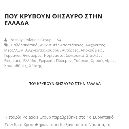
ΠΟΥ ΚΡΥΒΟΥΝ ΘΗΣΑΥΡΟ ΣΤΗΝ
ΕΛΛΑΔΑ
Post By:
Polatidis Group
Ραβδοσκοπικά
,
Ανιχνευτές Αποστάσεως
,
Ανιχνευτες
Μεταλλων
,
Ανιχνευτες Χρυσου
,
Αντάρτες
,
Αποκρύψεις
,
Γερμανοί
,
Θησαυρός
,
Νομίσματα
,
Σεντούκια
,
Σπηλιές
,
Εκκρεμές
,
Ελλάδα
,
Εμφύλιος Πόλεμος
,
Τούρκοι
,
Χρυσές Λίρες
,
Χρυσοθήρες
,
Χάρτης
ΠΟΥ ΚΡΎΒΟΥΝ ΘΗΣΑΥΡΌ ΣΤΗΝ ΕΛΛΆΔΑ
Η εταιρία Polatidis Group παραβρέθηκε στο 1ο Ευρωπαϊκό
Συνέδριο Χρυσοθήρων, που διεξάγεται στη Νάουσα, τη