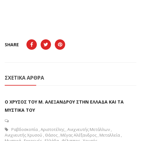
SHARE
ΣΧΕΤΙΚΆ ΆΡΘΡΑ
Ο ΧΡΥΣΟΣ ΤΟΥ Μ. ΑΛΕΞΑΝΔΡΟΥ ΣΤΗΝ ΕΛΛΑΔΑ ΚΑΙ ΤΑ
ΜΥΣΤΙΚΑ ΤΟΥ
Ραβδοσκοπία
,
Αριστοτέλης
,
Ανιχνευτής Μετάλλων
,
Ανιχνευτής Χρυσού
,
Θάσος
,
Μέγας Αλέξανδρος
,
Μεταλλεία
,
Μυστικά
,
Εκκρεμές
,
Ελλάδα
,
Φίλιππος
,
Χρυσός