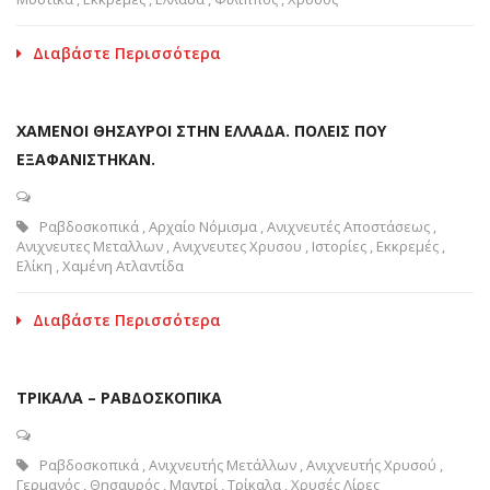
Διαβάστε Περισσότερα
ΧΑΜΕΝΟΙ ΘΗΣΑΥΡΟΙ ΣΤΗΝ ΕΛΛΑΔΑ. ΠΟΛΕΙΣ ΠΟΥ
ΕΞΑΦΑΝΙΣΤΗΚΑΝ.
Ραβδοσκοπικά
,
Αρχαίο Νόμισμα
,
Ανιχνευτές Αποστάσεως
,
Ανιχνευτες Μεταλλων
,
Ανιχνευτες Χρυσου
,
Ιστορίες
,
Εκκρεμές
,
Ελίκη
,
Χαμένη Ατλαντίδα
Διαβάστε Περισσότερα
ΤΡΙΚΑΛΑ – ΡΑΒΔΟΣΚΟΠΙΚΑ
Ραβδοσκοπικά
,
Ανιχνευτής Μετάλλων
,
Ανιχνευτής Χρυσού
,
Γερμανός
,
Θησαυρός
,
Μαντρί
,
Τρίκαλα
,
Χρυσές Λίρες