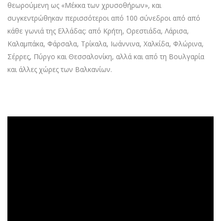
θεωρούμενη ως «Μέκκα των χρυσοθήρων», και
συγκεντρώθηκαν περισσότεροι από 100 σύνεδροι από από
κάθε γωνιά της Ελλάδας: από Κρήτη, Ορεστιάδα, Λάρισα,
Καλαμπάκα, Φάρσαλα, Τρίκαλα, Ιωάννινα, Χαλκίδα, Φλώρινα,
Σέρρες, Πύργο και Θεσσαλονίκη, αλλά και από τη Βουλγαρία
και άλλες χώρες των Βαλκανίων.