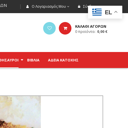
ΩΝ
Ο Λογαριασμός Μου
Σύνδεση
EL
ΚΑΛΑΘΙ ΑΓΟΡΩΝ
0
προϊόντα :
0,00
€
ΘΗΣΑΥΡΟΊ
ΒΙΒΛΊΑ
ΑΔΕΙΑ ΚΑΤΟΧΗΣ