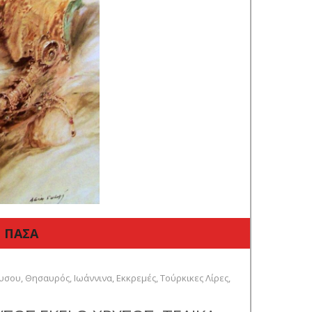
 ΠΑΣΑ
ρυσου
,
Θησαυρός
,
Ιωάννινα
,
Εκκρεμές
,
Τούρκικες Λίρες
,