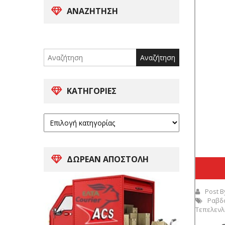
ΑΝΑΖΉΤΗΣΗ
Search
for:
ΚΑΤΗΓΟΡΊΕΣ
ΔΩΡΕΑΝ ΑΠΟΣΤΟΛΗ
Post B
Ραβδ
Τεπελενλ