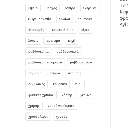
Το 
βιβλίο
βράχος
δέντρο
εκκρεμές
Κεφ
φρο
εκκρεμοσκοπία
ελλάδα
ερμηνείες
Αγί
θησαυρός
κομιτατζίδικα
λίρες
λύσεις
ομοιωμα
πηγή
ραβδοσκοπία
ραβδοσκοπικά
ραβδοσκοπικά όργανα
ραβδοσκοπικό
σημάδια
σπηλιά
σταυρός
συμβουλές
τούρκικα
φίδι
φυσικός χρυσός
χάρτης
χελώνα
χρήσης
χρυσά νομίσματα
χρυσές λίρες
χρυσός