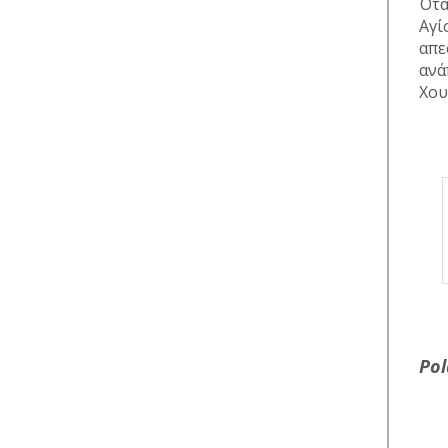
Ότα
Αγί
απε
ανά
Χου
Pol