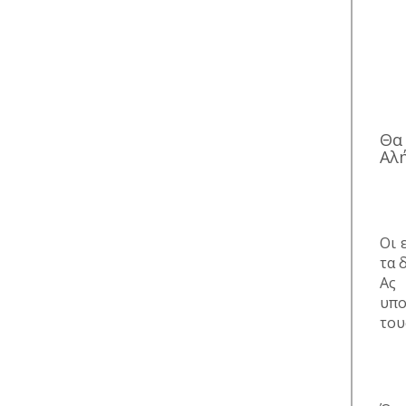
Θα 
Αλή
Οι 
τα 
Ας 
υπο
του