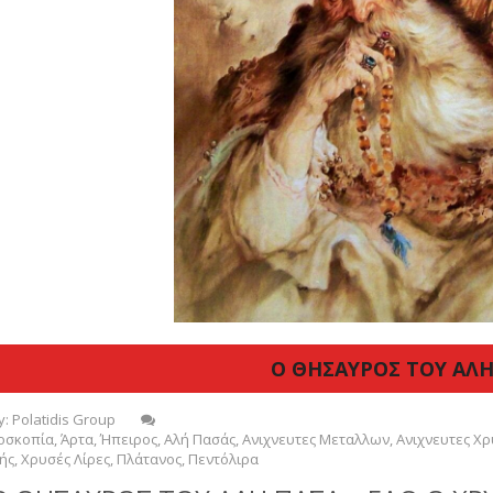
Ο ΘΗΣΑΥΡΟΣ ΤΟΥ ΑΛΗ
y:
Polatidis Group
οσκοπία
,
Άρτα
,
Ήπειρος
,
Αλή Πασάς
,
Ανιχνευτες Μεταλλων
,
Ανιχνευτες Χ
ής
,
Χρυσές Λίρες
,
Πλάτανος
,
Πεντόλιρα