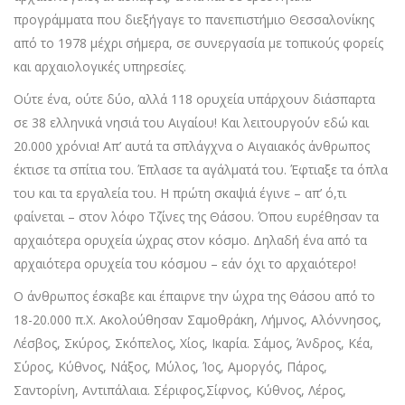
προγράμματα που διεξήγαγε το πανεπιστήμιο Θεσσαλονίκης
από το 1978 μέχρι σήμερα, σε συνεργασία με τοπικούς φορείς
και αρχαιολογικές υπηρεσίες.
Ούτε ένα, ούτε δύο, αλλά 118 ορυχεία υπάρχουν διάσπαρτα
σε 38 ελληνικά νησιά του Αιγαίου! Και λειτουργούν εδώ και
20.000 χρόνια! Απ’ αυτά τα σπλάγχνα ο Αιγαιακός άνθρωπος
έκτισε τα σπίτια του. Έπλασε τα αγάλματά του. Έφτιαξε τα όπλα
του και τα εργαλεία του. Η πρώτη σκαψιά έγινε – απ’ ό,τι
φαίνεται – στον λόφο Τζίνες της Θάσου. Όπου ευρέθησαν τα
αρχαιότερα ορυχεία ώχρας στον κόσμο. Δηλαδή ένα από τα
αρχαιότερα ορυχεία του κόσμου – εάν όχι το αρχαιότερο!
Ο άνθρωπος έσκαβε και έπαιρνε την ώχρα της Θάσου από το
18-20.000 π.Χ. Ακολούθησαν Σαμοθράκη, Λήμνος, Αλόννησος,
Λέσβος, Σκύρος, Σκόπελος, Χίος, Ικαρία. Σάμος, Άνδρος, Κέα,
Σύρος, Κύθνος, Νάξος, Μύλος, Ίος, Αμοργός, Πάρος,
Σαντορίνη, Αντιπάλαια. Σέριφος,Σίφνος, Κύθνος, Λέρος,