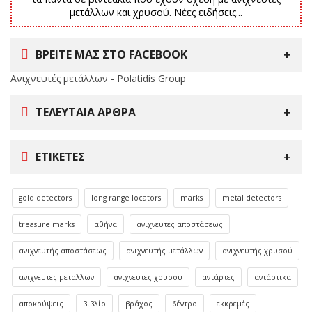
μετάλλων και χρυσού. Νέες ειδήσεις...
ΒΡΕΙΤΕ ΜΑΣ ΣΤΟ FACEBOOK
Ανιχνευτές μετάλλων - Polatidis Group
ΤΕΛΕΥΤΑΊΑ ΆΡΘΡΑ
ΕΤΙΚΈΤΕΣ
gold detectors
long range locators
marks
metal detectors
treasure marks
αθήνα
ανιχνευτές αποστάσεως
ανιχνευτής αποστάσεως
ανιχνευτής μετάλλων
ανιχνευτής χρυσού
ανιχνευτες μεταλλων
ανιχνευτες χρυσου
αντάρτες
αντάρτικα
αποκρύψεις
βιβλίο
βράχος
δέντρο
εκκρεμές