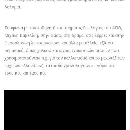
δολάρια.
Σύμφωνα με τον καθηγητή του τμήματος Γεωλογίας του ΑΠΘ,
Μιχάλη Βαβελίδη, στην Θάσο, στη Δράμα, στις Σέρρες και στην
Θεσσαλονίκη λειτουργούσαν και άλλα μεταλλεία, εξίσου
σημαντικά, όπως χαλκού και ώχρας (χρωστικών ουσιών που
χρησιμοποιούνταν π.χ. για τον καλλωπισμό και το μακιγιάζ των
αρχαίων ελληνίδων), τα οποία χρονολογούνται γύρω στο
1500 π.Χ. και 1200 π.Χ.