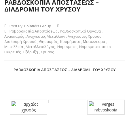
ΡΑΒΔΟΣΚΟΠΙΑ ΑΠΟΣΤΑΣΕΩΣ –
ΔΙΑΔΡΟΜΗ ΤΟΥ ΧΡΥΣΟΥ
Post By:
Polatidis Group
Ραβδοσκοπία Αποστάσεως
,
Ραβδοσκοπικά Όργανα
,
Ανασκαφές
,
Ανιχνευτες Μεταλλων
,
Ανιχνευτες Χρυσου
,
Διαδρομή Χρυσού
,
Θησαυρός
,
Κοσμήματα
,
Μετάλλευμα
,
Μεταλλεία
,
Μεταλλειολόγος
,
Νομίσματα
,
Νομισματοκοπείο
,
Εκκρεμές
,
Εξόρυξη
,
Χρυσός
ΡΑΒΔΟΣΚΟΠΙΑ ΑΠΟΣΤΑΣΕΩΣ – ΔΙΑΔΡΟΜΗ ΤΟΥ ΧΡΥΣΟΥ