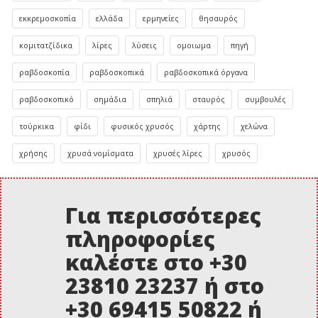
εκκρεμοσκοπία
ελλάδα
ερμηνείες
θησαυρός
κομιτατζίδικα
λίρες
λύσεις
ομοιωμα
πηγή
ραβδοσκοπία
ραβδοσκοπικά
ραβδοσκοπικά όργανα
ραβδοσκοπικό
σημάδια
σπηλιά
σταυρός
συμβουλές
τούρκικα
φίδι
φυσικός χρυσός
χάρτης
χελώνα
χρήσης
χρυσά νομίσματα
χρυσές λίρες
χρυσός
Για περισσότερες
πληροφορίες
καλέστε στο +30
23810 23237 ή στο
+30 69415 50822 ή