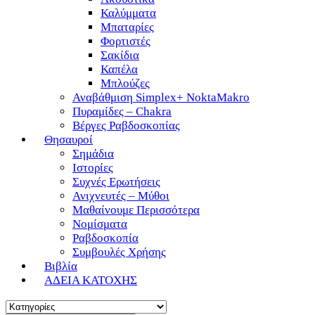
Καλύμματα
Μπαταρίες
Φορτιστές
Σακίδια
Καπέλα
Μπλούζες
Αναβάθμιση Simplex+ NoktaMakro
Πυραμίδες – Chakra
Βέργες Ραβδοσκοπίας
Θησαυροί
Σημάδια
Ιστορίες
Συχνές Ερωτήσεις
Ανιχνευτές – Μύθοι
Μαθαίνουμε Περισσότερα
Νομίσματα
Ραβδοσκοπία
Συμβουλές Χρήσης
Βιβλία
ΑΔΕΙΑ ΚΑΤΟΧΗΣ