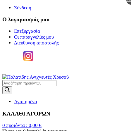
Σύνδεση
Ο λογαριασμός μου
Επεξεργασία
Οι παραγγελίες μου
Διευθυνση αποστολής
Η
ΜΕΓΑΛΥΤΕΡΗ ΓΚΑΜΑ ΑΝΙΧΝΕΥΤΩΝ ΜΕΤΑΛΛΩΝ
Products
search
Αγαπημένα
ΚΑΛΑΘΙ ΑΓΟΡΩΝ
0
προϊόντα :
0,00
€