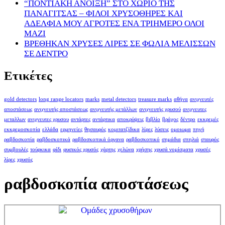
“ΠΟΝΤΙΑΚΗ ΑΝΟΙΞΗ” ΣΤΟ ΧΩΡΙΟ ΤΗΣ
ΠΑΝΑΓΙΤΣΑΣ – ΦΙΛΟΙ ΧΡΥΣΟΘΗΡΕΣ ΚΑΙ
ΑΔΕΛΦΙΑ ΜΟΥ ΑΓΡΟΤΕΣ ΕΝΑ ΤΡΙΗΜΕΡΟ ΟΛΟΙ
ΜΑΖΙ
ΒΡΕΘΗΚΑΝ ΧΡΥΣΕΣ ΛΙΡΕΣ ΣΕ ΦΩΛΙΑ ΜΕΛΙΣΣΩΝ
ΣΕ ΔΕΝΤΡΟ
Ετικέτες
gold detectors
long range locators
marks
metal detectors
treasure marks
αθήνα
ανιχνευτές
αποστάσεως
ανιχνευτής αποστάσεως
ανιχνευτής μετάλλων
ανιχνευτής χρυσού
ανιχνευτες
μεταλλων
ανιχνευτες χρυσου
αντάρτες
αντάρτικα
αποκρύψεις
βιβλίο
βράχος
δέντρο
εκκρεμές
εκκρεμοσκοπία
ελλάδα
ερμηνείες
θησαυρός
κομιτατζίδικα
λίρες
λύσεις
ομοιωμα
πηγή
ραβδοσκοπία
ραβδοσκοπικά
ραβδοσκοπικά όργανα
ραβδοσκοπικό
σημάδια
σπηλιά
σταυρός
συμβουλές
τούρκικα
φίδι
φυσικός χρυσός
χάρτης
χελώνα
χρήσης
χρυσά νομίσματα
χρυσές
λίρες
χρυσός
ραβδοσκοπία αποστάσεως