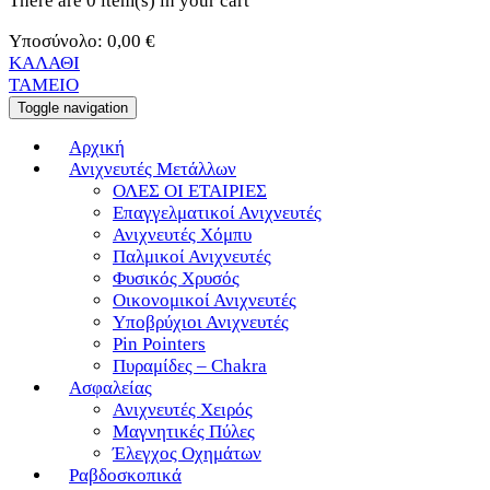
There are
0 item(s)
in your cart
Υποσύνολο:
0,00
€
ΚΑΛΑΘΙ
ΤΑΜΕΙΟ
Toggle navigation
Αρχική
Ανιχνευτές Μετάλλων
ΟΛΕΣ ΟΙ ΕΤΑΙΡΙΕΣ
Επαγγελματικοί Ανιχνευτές
Ανιχνευτές Χόμπυ
Παλμικοί Ανιχνευτές
Φυσικός Χρυσός
Οικονομικοί Ανιχνευτές
Υποβρύχιοι Ανιχνευτές
Pin Pointers
Πυραμίδες – Chakra
Ασφαλείας
Ανιχνευτές Χειρός
Μαγνητικές Πύλες
Έλεγχος Οχημάτων
Ραβδοσκοπικά