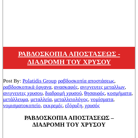
ΡΑΒΔΟΣΚΟΠΙΑ ΑΠΟΣΤΑΣΕΩΣ -
ΔΙΑΔΡΟΜΗ ΤΟΥ ΧΡΥΣΟΥ
Post By:
Polatidis Group
ραβδοσκοπία αποστάσεως
,
ραβδοσκοπικά όργανα
,
ανασκαφές
,
ανιχνευτες μεταλλων
,
ανιχνευτες χρυσου
,
διαδρομή χρυσού
,
θησαυρός
,
κοσμήματα
,
μετάλλευμα
,
μεταλλεία
,
μεταλλειολόγος
,
νομίσματα
,
νομισματοκοπείο
,
εκκρεμές
,
εξόρυξη
,
χρυσός
ΡΑΒΔΟΣΚΟΠΙΑ ΑΠΟΣΤΑΣΕΩΣ –
ΔΙΑΔΡΟΜΗ ΤΟΥ ΧΡΥΣΟΥ