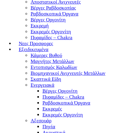
Αποστατικοί Ανιχνευτές
Βέργες Ραβδοσκοπίας
Ραβδοσκοπικά Όργανα
Βέργες Οργονίτη
Εκκρεμή
Εκκρεμές Οργονίτη
Πυραμίδες – Chakra
Νεες Προσφορες
Εξειδικευμένα
Κάμερες Βυθού
Μαγνήτες Μετάλλων
Εντοπισμός Καλωδίων
Βιομηχανικοί Ανιχνευτές Μετάλλων
Σκαπτικά Είδη
Ενεργειακά
Βέργες Οργονίτη
Πυραμίδες – Chakra
Ραβδοσκοπικά Όργανα
Εκκρεμές
Εκκρεμές Οργονίτη
Αξεσουάρ
Πηνία
Ακουστικά