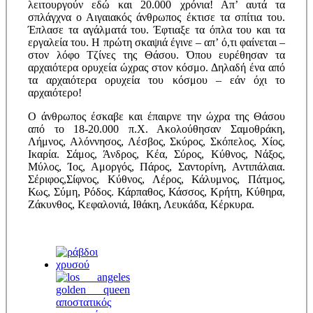
λειτουργούν εδώ και 20.000 χρόνια! Απ’ αυτά τα
σπλάγχνα ο Αιγαιακός άνθρωπος έκτισε τα σπίτια του.
Έπλασε τα αγάλματά του. Έφτιαξε τα όπλα του και τα
εργαλεία του. Η πρώτη σκαψιά έγινε – απ’ ό,τι φαίνεται –
στον λόφο Τζίνες της Θάσου. Όπου ευρέθησαν τα
αρχαιότερα ορυχεία ώχρας στον κόσμο. Δηλαδή ένα από
τα αρχαιότερα ορυχεία του κόσμου – εάν όχι το
αρχαιότερο!
Ο άνθρωπος έσκαβε και έπαιρνε την ώχρα της Θάσου
από το 18-20.000 π.Χ. Ακολούθησαν Σαμοθράκη,
Λήμνος, Αλόννησος, Λέσβος, Σκύρος, Σκόπελος, Χίος,
Ικαρία. Σάμος, Άνδρος, Κέα, Σύρος, Κύθνος, Νάξος,
Μύλος, Ίος, Αμοργός, Πάρος, Σαντορίνη, Αντιπάλαια.
Σέριφος,Σίφνος, Κύθνος, Λέρος, Κάλυμνος, Πάτμος,
Κως, Σύμη, Ρόδος. Κάρπαθος, Κάσσος, Κρήτη, Κύθηρα,
Ζάκυνθος, Κεφαλονιά, Ιθάκη, Λευκάδα, Κέρκυρα.