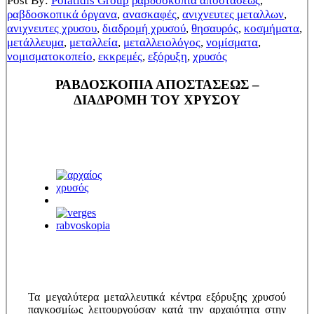
Post By:
Polatidis Group
ραβδοσκοπία αποστάσεως
,
ραβδοσκοπικά όργανα
,
ανασκαφές
,
ανιχνευτες μεταλλων
,
ανιχνευτες χρυσου
,
διαδρομή χρυσού
,
θησαυρός
,
κοσμήματα
,
μετάλλευμα
,
μεταλλεία
,
μεταλλειολόγος
,
νομίσματα
,
νομισματοκοπείο
,
εκκρεμές
,
εξόρυξη
,
χρυσός
ΡΑΒΔΟΣΚΟΠΙΑ ΑΠΟΣΤΑΣΕΩΣ –
ΔΙΑΔΡΟΜΗ ΤΟΥ ΧΡΥΣΟΥ
Τα μεγαλύτερα μεταλλευτικά κέντρα εξόρυξης χρυσού
παγκοσμίως λειτουργούσαν κατά την αρχαιότητα στην