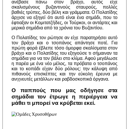
ανέβασε πάνω στον βράχο, αυτός είχε
σκαλισμένους βυζαντινούς σταυρούς, πολλές
βαθιές τρύπες, δύο βέλη και γράμματα. Ο Πολατίδ
ης
άρχισε να εξηγεί ότι αυτό είναι ένα σημάδι, που το
έφτιαξαν οι Κομιτατζήδες, οι Τούρκοι, οι αντάρτες και
μερικά σημάδια από τα χρόνια του Βυζαντίου.
Ο Πολατίδης τον ρώτησε αν είχε παρατηρήσει αυτό
τον βράχο και ο τσοπάνος απάντησε ποτέ. Για
πρώτη φορά έβλεπε τόσο όμορφα σκαλίσματα στον
βράχο και ο Πολατίδης του εξηγούσε τι σήμαιναν τα
σημάδια για να τον βάλει στο κλίμα. Αφού μεγάλωσε
η παρέα με ένα νέο μέλος, τα πρόβατα ο τσοπάνος
και το κοπάδι είχαν δύο ρόλους: την κάλυψη από
πιθανούς επισκέπτες και την εύκολη έρευνα με
ανιχνευτές μετάλλων και ραβδοσκοπικά όργανα.
Ο παππούς που μας οδήγησε στα
σημάδια τον έτρωγε η περιέργεια να
μάθει τι μπορεί να κρύβεται εκεί.