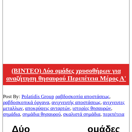
(ΒΙΝΤΕΟ) Δύο ομάδες χρυσοθήρων για
αναζήτηση θησαυρού Περιπέτεια Μέρος Α'
Post By:
Polatidis Group
ραβδοσκοπία αποστάσεως
,
ραβδοσκοπικά όργανα
,
ανιχνευτής αποστάσεως
,
ανιχνευτες
μεταλλων
,
αποκρύψεις ανταρτών
,
ιστορίες θησαυρών
,
σημάδια
,
σημάδια θησαυρού
,
σκαλιστά σημάδια
,
περιπέτεια
Δύο ομάδες