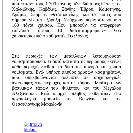
που έφτανε τους 1.700 τόνους. «Σε διάφορες θέσεις της
Χαλκιδικής, Καβάλας, Ξάνθης, Έβρου, Κομοτηνής,
Δράμας. Σερρών, Θεσσαλονίκης, και σε αυτές που
σήμερα γίνεται εξόρυξη. Υπάρχουν περισσότεροι από
160 τόνοι χρυσού. Που μπορούν να αποφέρουν
επένδυση ύψους 10 δισεκατομμυρίων» λέει
χαρακτηριστικά ο καθηγητής Γεωλογίας.
Στις περιοχές των μεταλλείων λειτουργούσαν
νομισματοκοπεία. Γι αυτό και κατά τις περιόδους εκείνες
κάθε περιοχή διέθετε τα δικά της αργυρά και χρυσά
νομίσματα. Ενώ υπήρχε πλήθος χρυσών κοσμημάτων,
που επιβεβαιώνονται άλλωστε σε αρχαιολογικές
ανασκαφές στις περιοχές και σε τάφους. Ιδιαίτερα των
βασιλικών τάφων του Φίλιππου και του Μεγάλου
Αλεξάνδρου. Ενώ υπάρχει πλήθος εκθεμάτων στο
αρχαιολογικό μουσείο της Βεργίνας και της
Θεσσαλονίκης Μακεδονία.