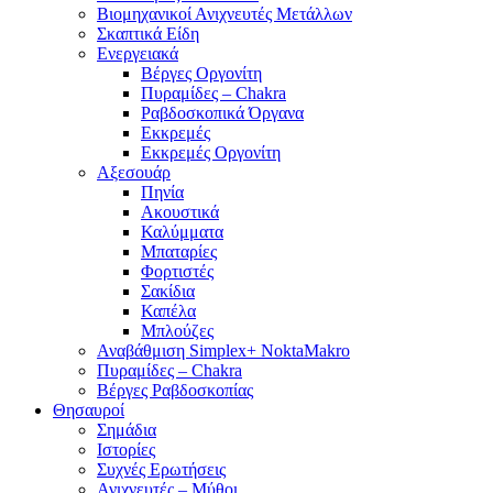
Βιομηχανικοί Ανιχνευτές Μετάλλων
Σκαπτικά Είδη
Ενεργειακά
Βέργες Οργονίτη
Πυραμίδες – Chakra
Ραβδοσκοπικά Όργανα
Εκκρεμές
Εκκρεμές Οργονίτη
Αξεσουάρ
Πηνία
Ακουστικά
Καλύμματα
Μπαταρίες
Φορτιστές
Σακίδια
Καπέλα
Μπλούζες
Αναβάθμιση Simplex+ NoktaMakro
Πυραμίδες – Chakra
Βέργες Ραβδοσκοπίας
Θησαυροί
Σημάδια
Ιστορίες
Συχνές Ερωτήσεις
Ανιχνευτές – Μύθοι