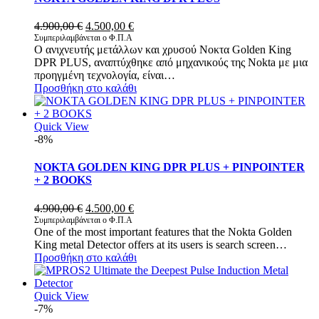
Original
Η
4.900,00
€
4.500,00
€
price
τρέχουσα
Συμπεριλαμβάνεται ο Φ.Π.Α
Ο ανιχνευτής μετάλλων και χρυσού Νοκτα Golden King
was:
τιμή
DPR PLUS, αναπτύχθηκε από μηχανικούς της Nokta με μια
4.900,00 €.
είναι:
προηγμένη τεχνολογία, είναι…
4.500,00 €.
Προσθήκη στο καλάθι
Quick View
-8%
NOKTA GOLDEN KING DPR PLUS + PINPOINTER
+ 2 BOOKS
Original
Η
4.900,00
€
4.500,00
€
price
τρέχουσα
Συμπεριλαμβάνεται ο Φ.Π.Α
One of the most important features that the Nokta Golden
was:
τιμή
King metal Detector offers at its users is search screen…
4.900,00 €.
είναι:
Προσθήκη στο καλάθι
4.500,00 €.
Quick View
-7%