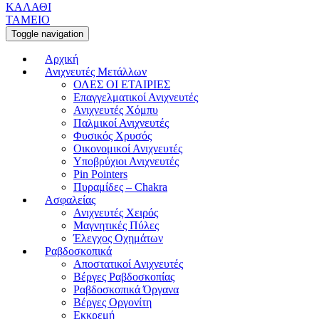
ΚΑΛΑΘΙ
ΤΑΜΕΙΟ
Toggle navigation
Αρχική
Ανιχνευτές Μετάλλων
ΟΛΕΣ ΟΙ ΕΤΑΙΡΙΕΣ
Επαγγελματικοί Ανιχνευτές
Ανιχνευτές Χόμπυ
Παλμικοί Ανιχνευτές
Φυσικός Χρυσός
Οικονομικοί Ανιχνευτές
Υποβρύχιοι Ανιχνευτές
Pin Pointers
Πυραμίδες – Chakra
Ασφαλείας
Ανιχνευτές Χειρός
Μαγνητικές Πύλες
Έλεγχος Οχημάτων
Ραβδοσκοπικά
Αποστατικοί Ανιχνευτές
Βέργες Ραβδοσκοπίας
Ραβδοσκοπικά Όργανα
Βέργες Οργονίτη
Εκκρεμή