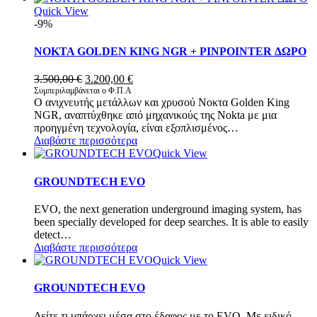
Quick View
-9%
NOKTA GOLDEN KING NGR + PINPOINTER ΔΩΡΟ
Original
Η
3.500,00
€
3.200,00
€
price
τρέχουσα
Συμπεριλαμβάνεται ο Φ.Π.Α
Ο ανιχνευτής μετάλλων και χρυσού Νοκτα Golden King
was:
τιμή
NGR, αναπτύχθηκε από μηχανικούς της Nokta με μια
3.500,00 €.
είναι:
προηγμένη τεχνολογία, είναι εξοπλισμένος…
3.200,00 €.
Διαβάστε περισσότερα
Quick View
GROUNDTECH EVO
EVO, the next generation underground imaging system, has
been specially developed for deep searches. It is able to easily
detect…
Διαβάστε περισσότερα
Quick View
GROUNDTECH EVO
Δείτε τι υπάρχει μέσα στο έδαφος με το EVO. Με ειδικό