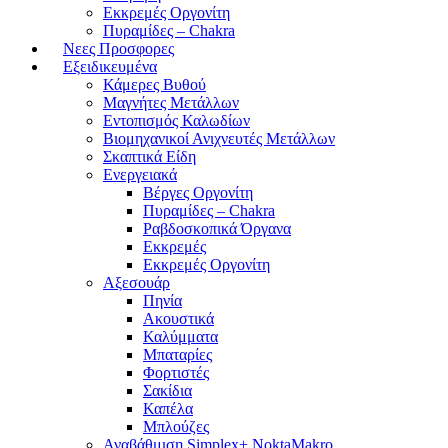
Εκκρεμές Οργονίτη
Πυραμίδες – Chakra
Νεες Προσφορες
Εξειδικευμένα
Κάμερες Βυθού
Μαγνήτες Μετάλλων
Εντοπισμός Καλωδίων
Βιομηχανικοί Ανιχνευτές Μετάλλων
Σκαπτικά Είδη
Ενεργειακά
Βέργες Οργονίτη
Πυραμίδες – Chakra
Ραβδοσκοπικά Όργανα
Εκκρεμές
Εκκρεμές Οργονίτη
Αξεσουάρ
Πηνία
Ακουστικά
Καλύμματα
Μπαταρίες
Φορτιστές
Σακίδια
Καπέλα
Μπλούζες
Αναβάθμιση Simplex+ NoktaMakro