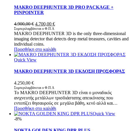
MAKRO DEEPHUNTER 3D PRO PACKAGE +
PINPOINTER
Original
Η
4.900,00
€
4.700,00
€
price
τρέχουσα
Συμπεριλαμβάνεται ο Φ.Π.Α
MAKRO DEEPHUNTER 3D is the only three-dimensional
was:
τιμή
imaging detector that detects deep metal treasures, cavities and
4.900,00 €.
είναι:
individual coins.
4.700,00 €.
Προσθήκη στο καλάθι
Quick View
MAKRO DEEPHUNTER 3D ΕΚΔΟΣΗ ΠΡΟΣΦΟΡΑΣ
4.250,00
€
Συμπεριλαμβάνεται ο Φ.Π.Α
Το MAKRO DEEPHUNTER 3D είναι ο μοναδικός
ανιχνευτής μετάλλων τρισδιάστατης απεικόνισης που
εντοπίζει θησαυρούς σε μεγάλα βάθη, κενό αλλά και…
Προσθήκη στο καλάθι
Quick View
-8%
NOKTA GOLDEN KING DPR PLUS