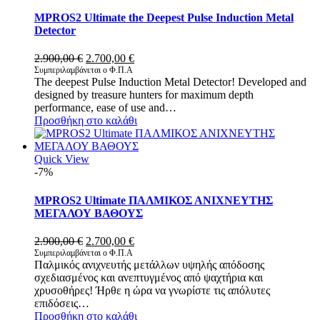
MPROS2 Ultimate the Deepest Pulse Induction Metal
Detector
Original
Η
2.900,00
€
2.700,00
€
price
τρέχουσα
Συμπεριλαμβάνεται ο Φ.Π.Α
The deepest Pulse Induction Metal Detector! Developed and
was:
τιμή
designed by treasure hunters for maximum depth
2.900,00 €.
είναι:
performance, ease of use and…
2.700,00 €.
Προσθήκη στο καλάθι
Quick View
-7%
MPROS2 Ultimate ΠΑΛΜΙΚΟΣ ΑΝΙΧΝΕΥΤΗΣ
ΜΕΓΑΛΟΥ ΒΑΘΟΥΣ
Original
Η
2.900,00
€
2.700,00
€
price
τρέχουσα
Συμπεριλαμβάνεται ο Φ.Π.Α
Παλμικός ανιχνευτής μετάλλων υψηλής απόδοσης
was:
τιμή
σχεδιασμένος και ανεπτυγμένος από ψαχτήρια και
2.900,00 €.
είναι:
χρυσοθήρες! Ήρθε η ώρα να γνωρίστε τις απόλυτες
2.700,00 €.
επιδόσεις…
Προσθήκη στο καλάθι