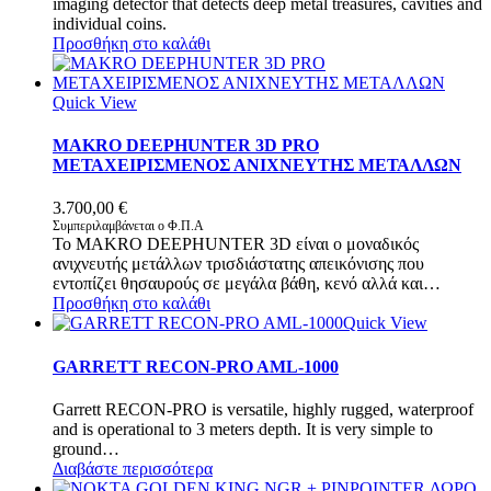
imaging detector that detects deep metal treasures, cavities and
individual coins.
Προσθήκη στο καλάθι
Quick View
MAKRO DEEPHUNTER 3D PRO
ΜΕΤΑΧΕΙΡΙΣΜΕΝΟΣ ΑΝΙΧΝΕΥΤΗΣ ΜΕΤΑΛΛΩΝ
3.700,00
€
Συμπεριλαμβάνεται ο Φ.Π.Α
Το MAKRO DEEPHUNTER 3D είναι ο μοναδικός
ανιχνευτής μετάλλων τρισδιάστατης απεικόνισης που
εντοπίζει θησαυρούς σε μεγάλα βάθη, κενό αλλά και…
Προσθήκη στο καλάθι
Quick View
GARRETT RECON-PRO AML-1000
Garrett RECON-PRO is versatile, highly rugged, waterproof
and is operational to 3 meters depth. It is very simple to
ground…
Διαβάστε περισσότερα