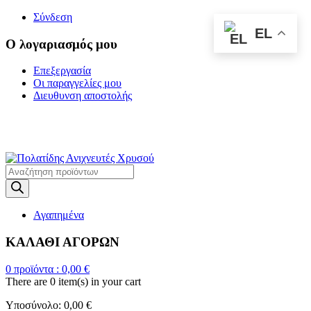
Σύνδεση
EL
Ο λογαριασμός μου
Επεξεργασία
Οι παραγγελίες μου
Διευθυνση αποστολής
Η ΜΕΓΑΛΥΤΕΡΗ
ΓΚΑΜΑ ΑΝΙΧΝΕΥΤΩΝ ΜΕΤΑΛΛΩΝ
Products
search
Αγαπημένα
ΚΑΛΑΘΙ ΑΓΟΡΩΝ
0
προϊόντα :
0,00
€
There are
0 item(s)
in your cart
Υποσύνολο:
0,00
€