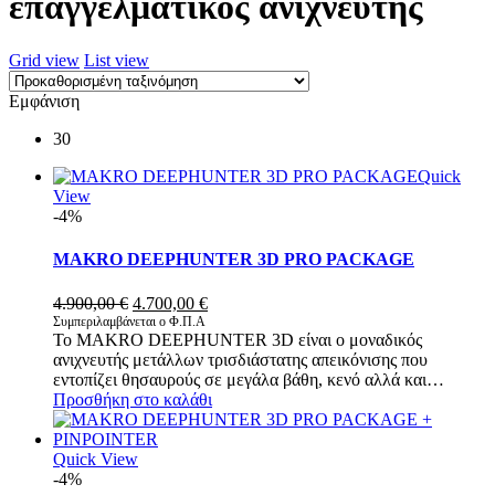
επαγγελματικός ανιχνευτής
Grid view
List view
Εμφάνιση
30
Quick
View
-4%
MAKRO DEEPHUNTER 3D PRO PACKAGE
Original
Η
4.900,00
€
4.700,00
€
price
τρέχουσα
Συμπεριλαμβάνεται ο Φ.Π.Α
Το MAKRO DEEPHUNTER 3D είναι ο μοναδικός
was:
τιμή
ανιχνευτής μετάλλων τρισδιάστατης απεικόνισης που
4.900,00 €.
είναι:
εντοπίζει θησαυρούς σε μεγάλα βάθη, κενό αλλά και…
4.700,00 €.
Προσθήκη στο καλάθι
Quick View
-4%