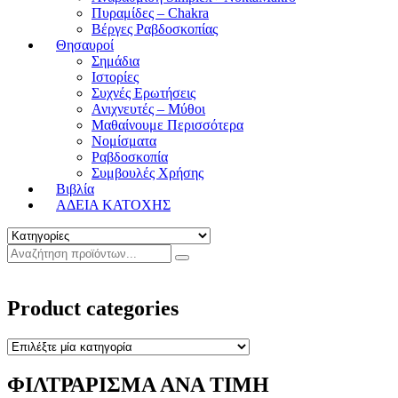
Πυραμίδες – Chakra
Βέργες Ραβδοσκοπίας
Θησαυροί
Σημάδια
Ιστορίες
Συχνές Ερωτήσεις
Ανιχνευτές – Μύθοι
Μαθαίνουμε Περισσότερα
Νομίσματα
Ραβδοσκοπία
Συμβουλές Χρήσης
Βιβλία
ΑΔΕΙΑ ΚΑΤΟΧΗΣ
Product categories
ΦΙΛΤΡΑΡΙΣΜΑ ΑΝΑ ΤΙΜΗ