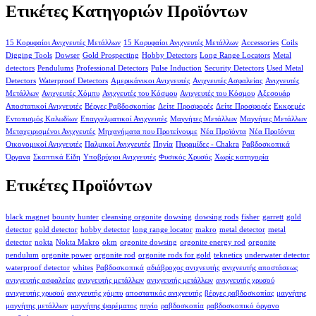
Ετικέτες Κατηγοριών Προϊόντων
15 Κορυφαίοι Ανιχνευτές Μετάλλων
15 Κορυφαίοι Ανιχνευτές Μετάλλων
Accessories
Coils
Digging Tools
Dowser
Gold Prospecting
Hobby Detectors
Long Range Locators
Metal
detectors
Pendulums
Professional Detectors
Pulse Induction
Security Detectors
Used Metal
Detectors
Waterproof Detectors
Αμερικάνικοι Ανιχνευτές
Ανιχνευτές Ασφαλείας
Ανιχνευτές
Μετάλλων
Ανιχνευτές Χόμπυ
Ανιχνευτές του Κόσμου
Ανιχνευτές του Κόσμου
Αξεσουάρ
Αποστατικοί Ανιχνευτές
Βέργες Ραβδοσκοπίας
Δείτε Προσφορές
Δείτε Προσφορές
Εκκρεμές
Εντοπισμός Καλωδίων
Επαγγελματικοί Ανιχνευτές
Μαγνήτες Μετάλλων
Μαγνήτες Μετάλλων
Μεταχειρισμένοι Ανιχνευτές
Μηχανήματα που Προτείνουμε
Νέα Προϊόντα
Νέα Προϊόντα
Οικονομικοί Ανιχνευτές
Παλμικοί Ανιχνευτές
Πηνία
Πυραμίδες - Chakra
Ραβδοσκοπικά
Όργανα
Σκαπτικά Είδη
Υποβρύχιοι Ανιχνευτές
Φυσικός Χρυσός
Χωρίς κατηγορία
Ετικέτες Προϊόντων
black magnet
bounty hunter
cleansing orgonite
dowsing
dowsing rods
fisher
garrett
gold
detector
gold detector
hobby detector
long range locator
makro
metal detector
metal
detector
nokta
Nokta Makro
okm
orgonite dowsing
orgonite energy rod
orgonite
pendulum
orgonite power
orgonite rod
orgonite rods for gold
teknetics
underwater detector
waterproof detector
whites
Ραβδοσκοπικά
αδιάβροχος ανιχνευτής
ανιχνευτής αποστάσεως
ανιχνευτής ασφαλείας
ανιχνευτής μετάλλων
ανιχνευτής μετάλλων
ανιχνευτής χρυσού
ανιχνευτής χρυσού
ανιχνευτής χόμπυ
αποστατικός ανιχνευτής
βέργες ραβδοσκοπίας
μαγνήτης
μαγνήτης μετάλλων
μαγνήτης ψαρέματος
πηνίο
ραβδοσκοπία
ραβδοσκοπικό όργανο