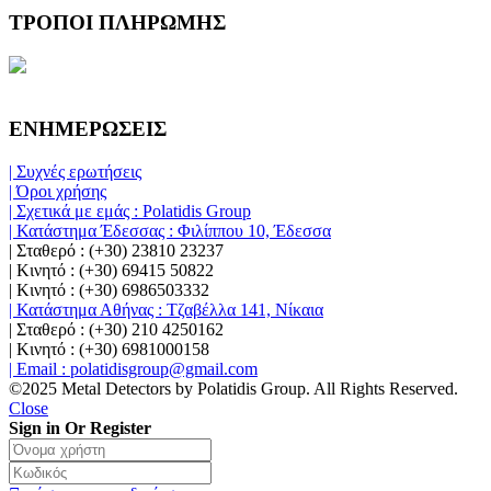
ΤΡΟΠΟΙ ΠΛΗΡΩΜΗΣ
ΕΝΗΜΕΡΩΣΕΙΣ
| Συχνές ερωτήσεις
| Όροι χρήσης
| Σχετικά με εμάς : Polatidis Group
| Κατάστημα Έδεσσας : Φιλίππου 10, Έδεσσα
| Σταθερό : (+30) 23810 23237
| Κινητό : (+30) 69415 50822
| Κινητό : (+30) 6986503332
| Κατάστημα Αθήνας : Τζαβέλλα 141, Νίκαια
| Σταθερό : (+30) 210 4250162
| Κινητό : (+30) 6981000158
| Email : polatidisgroup@gmail.com
©2025 Metal Detectors by Polatidis Group. All Rights Reserved.
Close
Sign in Or Register