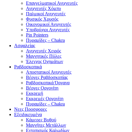
Επαγγελματικοί Ανιχνευτές
Ανιχνευτές Χόμπυ
Παλμικοί Ανιχνευτές
Φυσικός Χρυσός
Οικονομικοί Ανιχνευτές
Υποβρύχιοι Ανιχνευτές
Pin Pointers
Πυραμίδες – Chakra
Ασφαλείας
Ανιχνευτές Χειρός
Μαγνητικές Πύλες
Έλεγχος Οχημάτων
Ραβδοσκοπικά
Αποστατικοί Ανιχνευτές
Βέργες Ραβδοσκοπίας
Ραβδοσκοπικά Όργανα
Βέργες Οργονίτη
Εκκρεμή
Εκκρεμές Οργονίτη
Πυραμίδες – Chakra
Νεες Προσφορες
Εξειδικευμένα
Κάμερες Βυθού
Μαγνήτες Μετάλλων
Εντοπισμός Καλωδίων