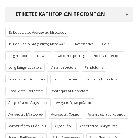
ΕΤΙΚΈΤΕΣ ΚΑΤΗΓΟΡΙΏΝ ΠΡΟΪΌΝΤΩΝ
15 Κορυφαίοι Ανιχνευτές Μετάλλων
15 Κορυφαίοι Ανιχνευτές Μετάλλων
Accessories
Coils
Digging Tools
Dowser
Gold Prospecting
Hobby Detectors
Long Range Locators
Metal detectors
Pendulums
Professional Detectors
Pulse Induction
Security Detectors
Used Metal Detectors
Waterproof Detectors
Αμερικάνικοι Ανιχνευτές
Ανιχνευτές Ασφαλείας
Ανιχνευτές Μετάλλων
Ανιχνευτές Χόμπυ
Ανιχνευτές του Κόσμου
Ανιχνευτές του Κόσμου
Αξεσουάρ
Αποστατικοί Ανιχνευτές
Βέργες Ραβδοσκοπίας
Δείτε Προσφορές
Δείτε Προσφορές