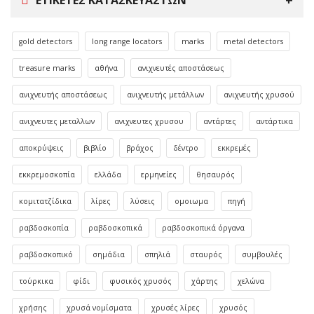
gold detectors
long range locators
marks
metal detectors
treasure marks
αθήνα
ανιχνευτές αποστάσεως
ανιχνευτής αποστάσεως
ανιχνευτής μετάλλων
ανιχνευτής χρυσού
ανιχνευτες μεταλλων
ανιχνευτες χρυσου
αντάρτες
αντάρτικα
αποκρύψεις
βιβλίο
βράχος
δέντρο
εκκρεμές
εκκρεμοσκοπία
ελλάδα
ερμηνείες
θησαυρός
κομιτατζίδικα
λίρες
λύσεις
ομοιωμα
πηγή
ραβδοσκοπία
ραβδοσκοπικά
ραβδοσκοπικά όργανα
ραβδοσκοπικό
σημάδια
σπηλιά
σταυρός
συμβουλές
τούρκικα
φίδι
φυσικός χρυσός
χάρτης
χελώνα
χρήσης
χρυσά νομίσματα
χρυσές λίρες
χρυσός