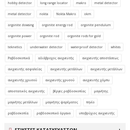
hobby detector
long range locator
makro
metal detector
metal detector
nokta
Nokta Makro
okm
orgonite dowsing
orgonite energy rod
orgonite pendulum
orgonite power
orgonite rod
orgonite rods for gold
teknetics
underwater detector
waterproof detector
whites
Ραβδοσκοπικά
αδιάβροχος ανιχνευτής
ανιχνευτής αποστάσεως
ανιχνευτής ασφαλείας
ανιχνευτής μετάλλων
ανιχνευτής μετάλλων
ανιχνευτής χρυσού
ανιχνευτής χρυσού
ανιχνευτής χόμπυ
αποστατικός ανιχνευτής
βέργες ραβδοσκοπίας
μαγνήτης
μαγνήτης μετάλλων
μαγνήτης ψαρέματος
πηνίο
ραβδοσκοπία
ραβδοσκοπικό όργανο
υποβρύχιος ανιχνευτής
ΕΤΙΚΈΤΕΣ ΚΑΤΑΣΚΕΥΑΣΤΏΝ