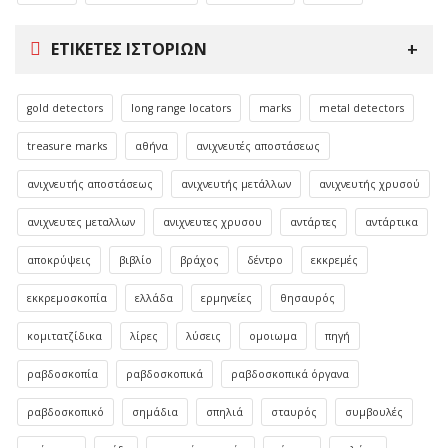
ΕΤΙΚΈΤΕΣ ΙΣΤΟΡΙΏΝ
gold detectors
long range locators
marks
metal detectors
treasure marks
αθήνα
ανιχνευτές αποστάσεως
ανιχνευτής αποστάσεως
ανιχνευτής μετάλλων
ανιχνευτής χρυσού
ανιχνευτες μεταλλων
ανιχνευτες χρυσου
αντάρτες
αντάρτικα
αποκρύψεις
βιβλίο
βράχος
δέντρο
εκκρεμές
εκκρεμοσκοπία
ελλάδα
ερμηνείες
θησαυρός
κομιτατζίδικα
λίρες
λύσεις
ομοιωμα
πηγή
ραβδοσκοπία
ραβδοσκοπικά
ραβδοσκοπικά όργανα
ραβδοσκοπικό
σημάδια
σπηλιά
σταυρός
συμβουλές