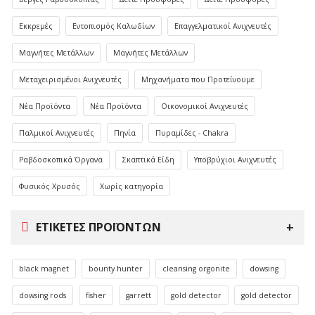
Εκκρεμές
Εντοπισμός Καλωδίων
Επαγγελματικοί Ανιχνευτές
Μαγνήτες Μετάλλων
Μαγνήτες Μετάλλων
Μεταχειρισμένοι Ανιχνευτές
Μηχανήματα που Προτείνουμε
Νέα Προϊόντα
Νέα Προϊόντα
Οικονομικοί Ανιχνευτές
Παλμικοί Ανιχνευτές
Πηνία
Πυραμίδες - Chakra
Ραβδοσκοπικά Όργανα
Σκαπτικά Είδη
Υποβρύχιοι Ανιχνευτές
Φυσικός Χρυσός
Χωρίς κατηγορία
ΕΤΙΚΈΤΕΣ ΠΡΟΪΌΝΤΩΝ
black magnet
bounty hunter
cleansing orgonite
dowsing
dowsing rods
fisher
garrett
gold detector
gold detector