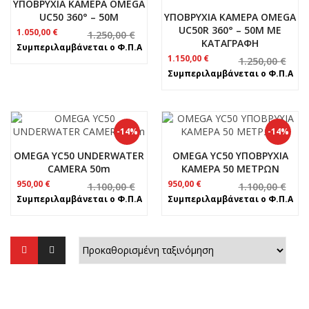
ΥΠΟΒΡΥΧΙΑ ΚΑΜΕΡΑ OMEGA
UC50 360° – 50M
ΥΠΟΒΡΥΧΙΑ ΚΑΜΕΡΑ OMEGA
UC50R 360° – 50M ΜΕ
Original
Η
1.050,00
€
1.250,00
€
ΚΑΤΑΓΡΑΦΗ
price
τρέχουσα
Συμπεριλαμβάνεται ο Φ.Π.Α
was:
τιμή
Original
Η
1.150,00
€
1.250,00
€
1.250,00 €.
είναι:
price
τρέχουσα
Συμπεριλαμβάνεται ο Φ.Π.Α
1.050,00 €.
was:
τιμή
1.250,00 €.
είναι:
1.150,00 €.
-14%
-14%
OMEGA YC50 UNDERWATER
OMEGA YC50 ΥΠΟΒΡΥΧΙΑ
CAMERA 50m
ΚΑΜΕΡΑ 50 ΜΕΤΡΩΝ
Original
Η
Original
Η
950,00
€
950,00
€
1.100,00
€
1.100,00
€
price
τρέχουσα
price
τρέχουσα
Συμπεριλαμβάνεται ο Φ.Π.Α
Συμπεριλαμβάνεται ο Φ.Π.Α
was:
τιμή
was:
τιμή
1.100,00 €.
είναι:
1.100,00 €.
είναι:
950,00 €.
950,00 €.