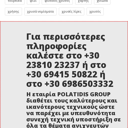
τούρκικα
φίδι
φυσικός χρυσός
χάρτης
χελώνα
χρήσης
χρυσά νομίσματα
χρυσές λίρες
χρυσός
Για περισσότερες
πληροφορίες
καλέστε στο +30
23810 23237 ή στο
+30 69415 50822 ή
στο +30 6986503332
Η εταιρία POLATIDIS GROUP
διαθέτει τους καλύτερους και
ικανότερους τεχνικούς ώστε
να παρέχει με υπευθυνότητα
συνεχή τεχνική υποστήριξη σε
όλα τα θέματα ανιχνευτών