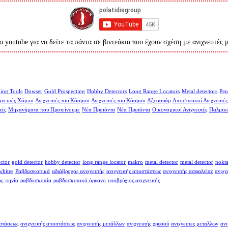
ο youtube για να δείτε τα πάντα σε βιντεάκια που έχουν σχέση με ανιχνευτές 
ing Tools
Dowser
Gold Prospecting
Hobby Detectors
Long Range Locators
Metal detectors
Pen
χνευτές Χόμπυ
Ανιχνευτές του Κόσμου
Ανιχνευτές του Κόσμου
Αξεσουάρ
Αποστατικοί Ανιχνευτές
τές
Μηχανήματα που Προτείνουμε
Νέα Προϊόντα
Νέα Προϊόντα
Οικονομικοί Ανιχνευτές
Παλμικο
ector
gold detector
hobby detector
long range locator
makro
metal detector
metal detector
nokt
whites
Ραβδοσκοπικά
αδιάβροχος ανιχνευτής
ανιχνευτής αποστάσεως
ανιχνευτής ασφαλείας
ανιχν
ος
πηνίο
ραβδοσκοπία
ραβδοσκοπικό όργανο
υποβρύχιος ανιχνευτής
οστάσεως
ανιχνευτής αποστάσεως
ανιχνευτής μετάλλων
ανιχνευτής χρυσού
ανιχνευτες μεταλλων
ανι