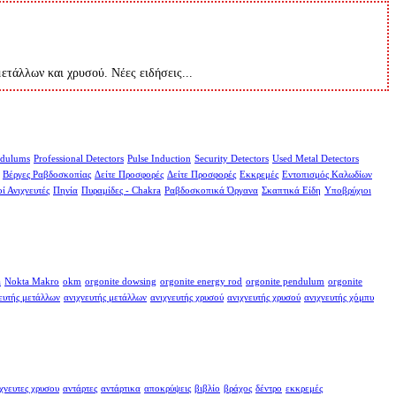
μετάλλων και χρυσού. Νέες ειδήσεις...
dulums
Professional Detectors
Pulse Induction
Security Detectors
Used Metal Detectors
Βέργες Ραβδοσκοπίας
Δείτε Προσφορές
Δείτε Προσφορές
Εκκρεμές
Εντοπισμός Καλωδίων
ί Ανιχνευτές
Πηνία
Πυραμίδες - Chakra
Ραβδοσκοπικά Όργανα
Σκαπτικά Είδη
Υποβρύχιοι
a
Nokta Makro
okm
orgonite dowsing
orgonite energy rod
orgonite pendulum
orgonite
ευτής μετάλλων
ανιχνευτής μετάλλων
ανιχνευτής χρυσού
ανιχνευτής χρυσού
ανιχνευτής χόμπυ
χνευτες χρυσου
αντάρτες
αντάρτικα
αποκρύψεις
βιβλίο
βράχος
δέντρο
εκκρεμές