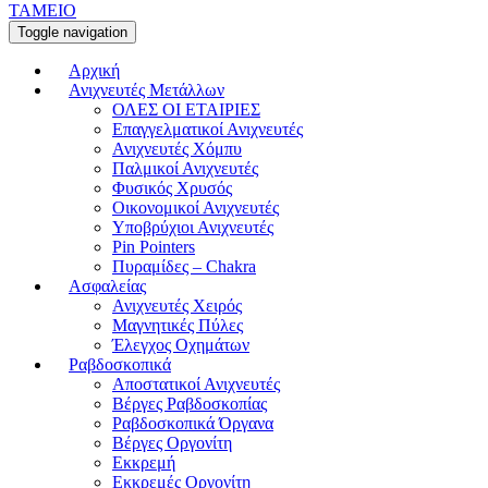
ΤΑΜΕΙΟ
Toggle navigation
Αρχική
Ανιχνευτές Μετάλλων
ΟΛΕΣ ΟΙ ΕΤΑΙΡΙΕΣ
Επαγγελματικοί Ανιχνευτές
Ανιχνευτές Χόμπυ
Παλμικοί Ανιχνευτές
Φυσικός Χρυσός
Οικονομικοί Ανιχνευτές
Υποβρύχιοι Ανιχνευτές
Pin Pointers
Πυραμίδες – Chakra
Ασφαλείας
Ανιχνευτές Χειρός
Μαγνητικές Πύλες
Έλεγχος Οχημάτων
Ραβδοσκοπικά
Αποστατικοί Ανιχνευτές
Βέργες Ραβδοσκοπίας
Ραβδοσκοπικά Όργανα
Βέργες Οργονίτη
Εκκρεμή
Εκκρεμές Οργονίτη