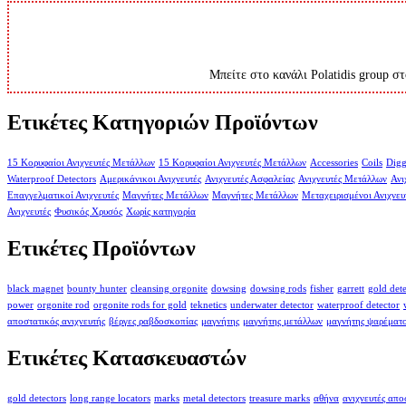
Μπείτε στο κανάλι Polatidis group στ
Ετικέτες Κατηγοριών Προϊόντων
15 Κορυφαίοι Ανιχνευτές Μετάλλων
15 Κορυφαίοι Ανιχνευτές Μετάλλων
Accessories
Coils
Digg
Waterproof Detectors
Αμερικάνικοι Ανιχνευτές
Ανιχνευτές Ασφαλείας
Ανιχνευτές Μετάλλων
Ανι
Επαγγελματικοί Ανιχνευτές
Μαγνήτες Μετάλλων
Μαγνήτες Μετάλλων
Μεταχειρισμένοι Ανιχνευ
Ανιχνευτές
Φυσικός Χρυσός
Χωρίς κατηγορία
Ετικέτες Προϊόντων
black magnet
bounty hunter
cleansing orgonite
dowsing
dowsing rods
fisher
garrett
gold det
power
orgonite rod
orgonite rods for gold
teknetics
underwater detector
waterproof detector
αποστατικός ανιχνευτής
βέργες ραβδοσκοπίας
μαγνήτης
μαγνήτης μετάλλων
μαγνήτης ψαρέματ
Ετικέτες Κατασκευαστών
gold detectors
long range locators
marks
metal detectors
treasure marks
αθήνα
ανιχνευτές απ