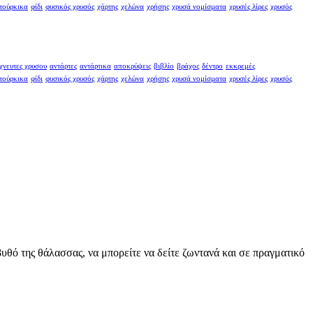
τούρκικα
φίδι
φυσικός χρυσός
χάρτης
χελώνα
χρήσης
χρυσά νομίσματα
χρυσές λίρες
χρυσός
χνευτες χρυσου
αντάρτες
αντάρτικα
αποκρύψεις
βιβλίο
βράχος
δέντρο
εκκρεμές
τούρκικα
φίδι
φυσικός χρυσός
χάρτης
χελώνα
χρήσης
χρυσά νομίσματα
χρυσές λίρες
χρυσός
θό της θάλασσας, να μπορείτε να δείτε ζωντανά και σε πραγματικό