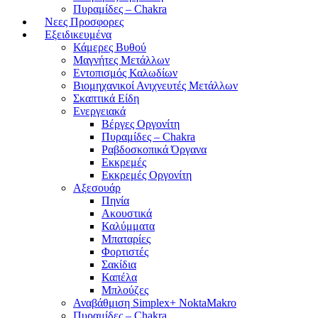
Πυραμίδες – Chakra
Νεες Προσφορες
Εξειδικευμένα
Κάμερες Βυθού
Μαγνήτες Μετάλλων
Εντοπισμός Καλωδίων
Βιομηχανικοί Ανιχνευτές Μετάλλων
Σκαπτικά Είδη
Ενεργειακά
Βέργες Οργονίτη
Πυραμίδες – Chakra
Ραβδοσκοπικά Όργανα
Εκκρεμές
Εκκρεμές Οργονίτη
Αξεσουάρ
Πηνία
Ακουστικά
Καλύμματα
Μπαταρίες
Φορτιστές
Σακίδια
Καπέλα
Μπλούζες
Αναβάθμιση Simplex+ NoktaMakro
Πυραμίδες – Chakra