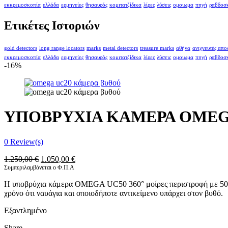
εκκρεμοσκοπία
ελλάδα
ερμηνείες
θησαυρός
κομιτατζίδικα
λίρες
λύσεις
ομοιωμα
πηγή
ραβδοσ
Ετικέτες Ιστοριών
gold detectors
long range locators
marks
metal detectors
treasure marks
αθήνα
ανιχνευτές απ
εκκρεμοσκοπία
ελλάδα
ερμηνείες
θησαυρός
κομιτατζίδικα
λίρες
λύσεις
ομοιωμα
πηγή
ραβδοσ
-16%
ΥΠΟΒΡΥΧΙΑ ΚΑΜΕΡΑ OMEGA 
0
Review(s)
Original
Η
1.250,00
€
1.050,00
€
price
τρέχουσα
Συμπεριλαμβάνεται ο Φ.Π.Α
was:
τιμή
Η υποβρύχια κάμερα OMEGA UC50 360° μοίρες περιστροφή με 50 μέτ
1.250,00 €.
είναι:
χρόνο ότι ναυάγια και οποιοδήποτε αντικείμενο υπάρχει στον βυθό.
1.050,00 €.
Εξαντλημένο
Share