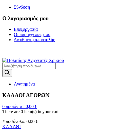
Σύνδεση
Ο λογαριασμός μου
Επεξεργασία
Οι παραγγελίες μου
Διευθυνση αποστολής
Η ΜΕΓΑΛΥΤΕΡΗ ΓΚΑΜΑ Α
Products
search
Αγαπημένα
ΚΑΛΑΘΙ ΑΓΟΡΩΝ
0
προϊόντα :
0,00
€
There are
0 item(s)
in your cart
Υποσύνολο:
0,00
€
ΚΑΛΑΘΙ