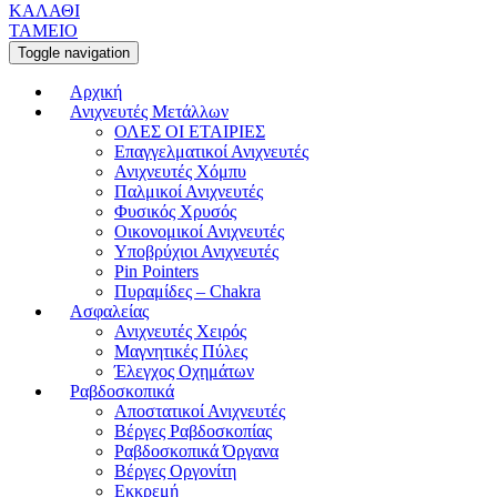
ΚΑΛΑΘΙ
ΤΑΜΕΙΟ
Toggle navigation
Αρχική
Ανιχνευτές Μετάλλων
ΟΛΕΣ ΟΙ ΕΤΑΙΡΙΕΣ
Επαγγελματικοί Ανιχνευτές
Ανιχνευτές Χόμπυ
Παλμικοί Ανιχνευτές
Φυσικός Χρυσός
Οικονομικοί Ανιχνευτές
Υποβρύχιοι Ανιχνευτές
Pin Pointers
Πυραμίδες – Chakra
Ασφαλείας
Ανιχνευτές Χειρός
Μαγνητικές Πύλες
Έλεγχος Οχημάτων
Ραβδοσκοπικά
Αποστατικοί Ανιχνευτές
Βέργες Ραβδοσκοπίας
Ραβδοσκοπικά Όργανα
Βέργες Οργονίτη
Εκκρεμή