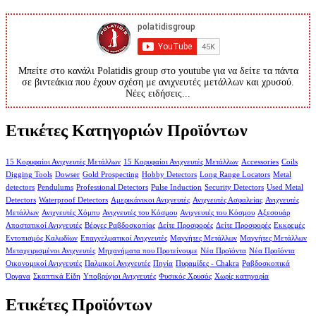
Μπείτε στο κανάλι Polatidis group στο youtube για να δείτε τα πάντα
σε βιντεάκια που έχουν σχέση με ανιχνευτές μετάλλων και χρυσού.
Νέες ειδήσεις...
Ετικέτες Κατηγοριών Προϊόντων
15 Κορυφαίοι Ανιχνευτές Μετάλλων
15 Κορυφαίοι Ανιχνευτές Μετάλλων
Accessories
Coils
Digging Tools
Dowser
Gold Prospecting
Hobby Detectors
Long Range Locators
Metal
detectors
Pendulums
Professional Detectors
Pulse Induction
Security Detectors
Used Metal
Detectors
Waterproof Detectors
Αμερικάνικοι Ανιχνευτές
Ανιχνευτές Ασφαλείας
Ανιχνευτές
Μετάλλων
Ανιχνευτές Χόμπυ
Ανιχνευτές του Κόσμου
Ανιχνευτές του Κόσμου
Αξεσουάρ
Αποστατικοί Ανιχνευτές
Βέργες Ραβδοσκοπίας
Δείτε Προσφορές
Δείτε Προσφορές
Εκκρεμές
Εντοπισμός Καλωδίων
Επαγγελματικοί Ανιχνευτές
Μαγνήτες Μετάλλων
Μαγνήτες Μετάλλων
Μεταχειρισμένοι Ανιχνευτές
Μηχανήματα που Προτείνουμε
Νέα Προϊόντα
Νέα Προϊόντα
Οικονομικοί Ανιχνευτές
Παλμικοί Ανιχνευτές
Πηνία
Πυραμίδες - Chakra
Ραβδοσκοπικά
Όργανα
Σκαπτικά Είδη
Υποβρύχιοι Ανιχνευτές
Φυσικός Χρυσός
Χωρίς κατηγορία
Ετικέτες Προϊόντων