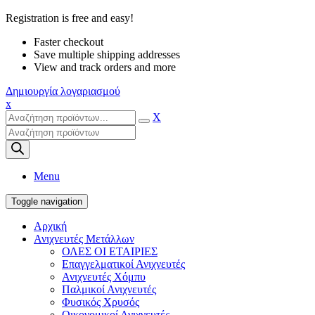
Registration is free and easy!
Faster checkout
Save multiple shipping addresses
View and track orders and more
Δημιουργία λογαριασμού
x
X
Products
search
Menu
Toggle navigation
Αρχική
Ανιχνευτές Μετάλλων
ΟΛΕΣ ΟΙ ΕΤΑΙΡΙΕΣ
Επαγγελματικοί Ανιχνευτές
Ανιχνευτές Χόμπυ
Παλμικοί Ανιχνευτές
Φυσικός Χρυσός
Οικονομικοί Ανιχνευτές