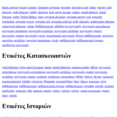
black magnet
bounty hunter
cleansing orgonite
dowsing
dowsing rods
fisher
garrett
gold
detector
gold detector
hobby detector
long range locator
makro
metal detector
metal
detector
nokta
Nokta Makro
okm
orgonite dowsing
orgonite energy rod
orgonite
pendulum
orgonite power
orgonite rod
orgonite rods for gold
teknetics
underwater detector
waterproof detector
whites
Ραβδοσκοπικά
αδιάβροχος ανιχνευτής
ανιχνευτής αποστάσεως
ανιχνευτής ασφαλείας
ανιχνευτής μετάλλων
ανιχνευτής μετάλλων
ανιχνευτής χρυσού
ανιχνευτής χρυσού
ανιχνευτής χόμπυ
αποστατικός ανιχνευτής
βέργες ραβδοσκοπίας
μαγνήτης
μαγνήτης μετάλλων
μαγνήτης ψαρέματος
πηνίο
ραβδοσκοπία
ραβδοσκοπικό όργανο
υποβρύχιος ανιχνευτής
Ετικέτες Κατασκευαστών
gold detectors
long range locators
marks
metal detectors
treasure marks
αθήνα
ανιχνευτές
αποστάσεως
ανιχνευτής αποστάσεως
ανιχνευτής μετάλλων
ανιχνευτής χρυσού
ανιχνευτες
μεταλλων
ανιχνευτες χρυσου
αντάρτες
αντάρτικα
αποκρύψεις
βιβλίο
βράχος
δέντρο
εκκρεμές
εκκρεμοσκοπία
ελλάδα
ερμηνείες
θησαυρός
κομιτατζίδικα
λίρες
λύσεις
ομοιωμα
πηγή
ραβδοσκοπία
ραβδοσκοπικά
ραβδοσκοπικά όργανα
ραβδοσκοπικό
σημάδια
σπηλιά
σταυρός
συμβουλές
τούρκικα
φίδι
φυσικός χρυσός
χάρτης
χελώνα
χρήσης
χρυσά νομίσματα
χρυσές
λίρες
χρυσός
Ετικέτες Ιστοριών