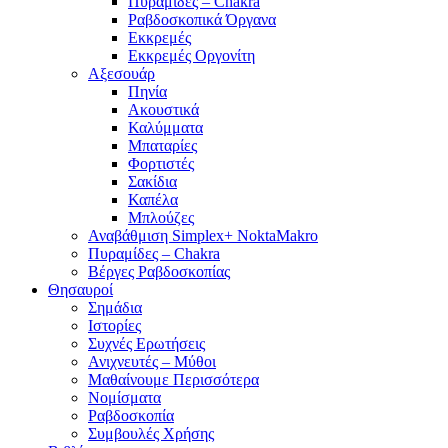
Πυραμίδες – Chakra
Ραβδοσκοπικά Όργανα
Εκκρεμές
Εκκρεμές Οργονίτη
Αξεσουάρ
Πηνία
Ακουστικά
Καλύμματα
Μπαταρίες
Φορτιστές
Σακίδια
Καπέλα
Μπλούζες
Αναβάθμιση Simplex+ NoktaMakro
Πυραμίδες – Chakra
Βέργες Ραβδοσκοπίας
Θησαυροί
Σημάδια
Ιστορίες
Συχνές Ερωτήσεις
Ανιχνευτές – Μύθοι
Μαθαίνουμε Περισσότερα
Νομίσματα
Ραβδοσκοπία
Συμβουλές Χρήσης