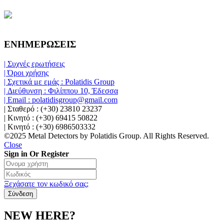
ΕΝΗΜΕΡΩΣΕΙΣ
| Συχνές ερωτήσεις
| Όροι χρήσης
| Σχετικά με εμάς : Polatidis Group
| Διεύθυνση : Φιλίππου 10, Έδεσσα
| Email : polatidisgroup@gmail.com
| Σταθερό : (+30) 23810 23237
| Κινητό : (+30) 69415 50822
| Κινητό : (+30) 6986503332
©2025 Metal Detectors by Polatidis Group. All Rights Reserved.
Close
Sign in Or Register
Ξεχάσατε τον κωδικό σας;
NEW HERE?