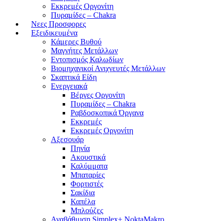
Εκκρεμές Οργονίτη
Πυραμίδες – Chakra
Νεες Προσφορες
Εξειδικευμένα
Κάμερες Βυθού
Μαγνήτες Μετάλλων
Εντοπισμός Καλωδίων
Βιομηχανικοί Ανιχνευτές Μετάλλων
Σκαπτικά Είδη
Ενεργειακά
Βέργες Οργονίτη
Πυραμίδες – Chakra
Ραβδοσκοπικά Όργανα
Εκκρεμές
Εκκρεμές Οργονίτη
Αξεσουάρ
Πηνία
Ακουστικά
Καλύμματα
Μπαταρίες
Φορτιστές
Σακίδια
Καπέλα
Μπλούζες
Αναβάθμιση Simplex+ NoktaMakro