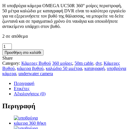
1.150,00 €.
Η υποβρύχια κάμερα OMEGA UC50R 360° μοίρες περιστροφή,
50 μέτρα καλώδιο με καταγραφή DVR είναι το καλύτερο εργαλείο
για να εξερευνήσετε τον βυθό της θάλασσας, να μπορείτε να δείτε
ζωντανά και σε πραγματικό χρόνο ότι ναυάγια και οποιοδήποτε
αντικείμενο υπάρχει στον βυθό.
2 σε απόθεμα
ΥΠΟΒΡΥΧΙΑ
ΚΑΜΕΡΑ
Προσθήκη στο καλάθι
OMEGA
Share
UC50R
Category:
Κάμερες Βυθού
360 μοίρες
,
50m cable
,
dvr
,
Κάμερες
360°
Βυθού
,
κάμερα βυθού
,
καλώδιο 50 μμέτρα
,
καταγραφή
,
υποβρύχια
-
κάμερα
,
underwater camera
50M
ΜΕ
Περιγραφή
ΚΑΤΑΓΡΑΦΗ
Ετικέτες
ποσότητα
Αξιολογήσεις (0)
Περιγραφή