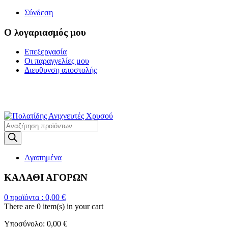
Σύνδεση
Ο λογαριασμός μου
Επεξεργασία
Οι παραγγελίες μου
Διευθυνση αποστολής
Η ΜΕΓΑΛΥΤΕΡΗ
ΓΚΑΜΑ ΑΝΙΧΝΕΥΤΩΝ ΜΕΤΑΛΛΩΝ
Products
search
Αγαπημένα
ΚΑΛΑΘΙ ΑΓΟΡΩΝ
0
προϊόντα :
0,00
€
There are
0 item(s)
in your cart
Υποσύνολο:
0,00
€