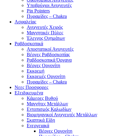
Υποβρύχιοι Ανιχνευτές
Pin Pointers
Πυραμίδες – Chakra
Ασφαλείας
Ανιχνευτές Χειρός
Μαγνητικές Πύλες
Έλεγχος Οχημάτων
Ραβδοσκοπικά
Αποστατικοί Ανιχνευτές
Βέργες Ραβδοσκοπίας
Ραβδοσκοπικά Όργανα
Βέργες Οργονίτη
Εκκρεμή
Εκκρεμές Οργονίτη
Πυραμίδες – Chakra
Νεες Προσφορες
Εξειδικευμένα
Κάμερες Βυθού
Μαγνήτες Μετάλλων
Εντοπισμός Καλωδίων
Βιομηχανικοί Ανιχνευτές Μετάλλων
Σκαπτικά Είδη
Ενεργειακά
Βέργες Οργονίτη