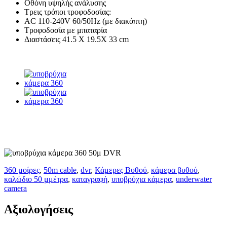
Οθόνη υψηλής ανάλυσης
Τρεις τρόποι τροφοδοσίας:
AC 110-240V 60/50Hz (με διακόπτη)
Τροφοδοσία με μπαταρία
Διαστάσεις 41.5 Χ 19.5Χ 33 cm
360 μοίρες
,
50m cable
,
dvr
,
Κάμερες Βυθού
,
κάμερα βυθού
,
καλώδιο 50 μμέτρα
,
καταγραφή
,
υποβρύχια κάμερα
,
underwater
camera
Αξιολογήσεις