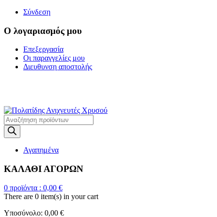
Σύνδεση
Ο λογαριασμός μου
Επεξεργασία
Οι παραγγελίες μου
Διευθυνση αποστολής
Η ΜΕΓΑΛΥΤΕΡΗ
ΓΚΑΜΑ ΑΝΙΧΝΕΥΤΩΝ ΜΕΤΑΛΛΩΝ
Products
search
Αγαπημένα
ΚΑΛΑΘΙ ΑΓΟΡΩΝ
0
προϊόντα :
0,00
€
There are
0 item(s)
in your cart
Υποσύνολο:
0,00
€