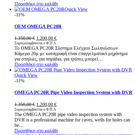
Προσθήκη στο καλάθι
Quick View
-11%
OEM OMEGA PC20R
Original
Η
1.350,00
€
1.200,00
€
price
τρέχουσα
Συμπεριλαμβάνεται ο Φ.Π.Α
Το OMEGA PC20R Σύστημα Ελέγχου Σωληνώσεων
was:
τιμή
Κάμερα 20μ με καταγραφή είναι επαγγελματικό μηχάνημα
1.350,00 €.
είναι:
για σπηλιές, για πηγάδια, για τρύπες μπορεί…
1.200,00 €.
Προσθήκη στο καλάθι
Quick View
-11%
OMEGA PC20R Pipe Video Inspection System with DVR
Original
Η
1.350,00
€
1.200,00
€
price
τρέχουσα
Συμπεριλαμβάνεται ο Φ.Π.Α
The OMEGA PC20R pipe video inspection system with
was:
τιμή
DVR is a professional machine for caves, wells for holes can
1.350,00 €.
είναι:
be…
1.200,00 €.
Προσθήκη στο καλάθι