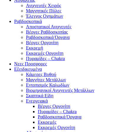
Ασφαλείας
Ανιχνευτές Χειρός
Μαγνητικές Πύλες
Έλεγχος Οχημάτων
Ραβδοσκοπικά
Αποστατικοί Ανιχνευτές
Βέργες Ραβδοσκοπίας
Ραβδοσκοπικά Όργανα
Βέργες Οργονίτη
Εκκρεμή
Εκκρεμές Οργονίτη
Πυραμίδες – Chakra
Νεες Προσφορες
Εξειδικευμένα
Κάμερες Βυθού
Μαγνήτες Μετάλλων
Εντοπισμός Καλωδίων
Βιομηχανικοί Ανιχνευτές Μετάλλων
Σκαπτικά Είδη
Ενεργειακά
Βέργες Οργονίτη
Πυραμίδες – Chakra
Ραβδοσκοπικά Όργανα
Εκκρεμές
Εκκρεμές Οργονίτη