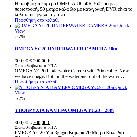
Η υποβρύχια κάμερα OMEGA UC50R 360° μοίρες
was:
τιμή
περιστροφή, 50 μέτρα καλώδιο με καταγραφή DVR είναι το
1.250,00 €.
είναι:
καλύτερο εργαλείο για να…
1.150,00 €.
Προσθήκη στο καλάθι
Quick
View
-22%
OMEGA YC20 UNDERWATER CAMERA 20m
Original
Η
900,00
€
700,00
€
price
τρέχουσα
Συμπεριλαμβάνεται ο Φ.Π.Α
OMEGA YC20 Underwater Camera with 20m cable. Now
was:
τιμή
we have image. Both in the water and out of the water…
900,00 €.
είναι:
Προσθήκη στο καλάθι
700,00 €.
Quick
View
-22%
ΥΠΟΒΡΥΧΙΑ ΚΑΜΕΡΑ OMEGA YC20 – 20m
Original
Η
900,00
€
700,00
€
price
τρέχουσα
Συμπεριλαμβάνεται ο Φ.Π.Α
PMEGA YC20 Υποβρύχια Κάμερα 20 Μέτρα Καλώδιο.
was:
τιμή