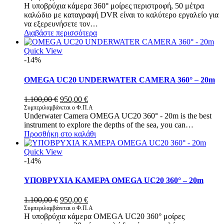
Η υποβρύχια κάμερα 360° μοίρες περιστροφή, 50 μέτρα
καλώδιο με καταγραφή DVR είναι το καλύτερο εργαλείο για
να εξερευνήσετε τον…
Διαβάστε περισσότερα
Quick View
-14%
OMEGA UC20 UNDERWATER CAMERA 360° – 20m
Original
Η
1.100,00
€
950,00
€
price
τρέχουσα
Συμπεριλαμβάνεται ο Φ.Π.Α
Underwater Camera OMEGA UC20 360° - 20m is the best
was:
τιμή
instrument to explore the depths of the sea, you can…
1.100,00 €.
είναι:
Προσθήκη στο καλάθι
950,00 €.
Quick View
-14%
ΥΠΟΒΡΥΧΙΑ ΚΑΜΕΡΑ OMEGA UC20 360° – 20m
Original
Η
1.100,00
€
950,00
€
price
τρέχουσα
Συμπεριλαμβάνεται ο Φ.Π.Α
Η υποβρύχια κάμερα OMEGA UC20 360° μοίρες
was:
τιμή