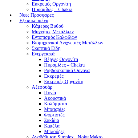
Εκκρεμές Οργονίτη
Πυραμίδες – Chakra
Νεες Προσφορες
Εξειδικευμένα
Κάμερες Βυθού
Μαγνήτες Μετάλλων
Εντοπισμός Καλωδίων
Βιομηχανικοί Ανιχνευτές Μετάλλων
Σκαπτικά Είδη
Ενεργειακά
Βέργες Οργονίτη
Πυραμίδες – Chakra
Ραβδοσκοπικά Όργανα
Εκκρεμές
Εκκρεμές Οργονίτη
Αξεσουάρ
Πηνία
Ακουστικά
Καλύμματα
Μπαταρίες
Φορτιστές
Σακίδια
Καπέλα
Μπλούζες
Αναβάθμιση Simplex+ NoktaMakro