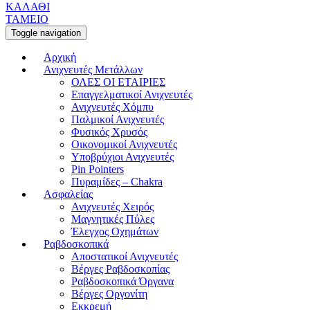
ΚΑΛΑΘΙ
ΤΑΜΕΙΟ
Toggle navigation
Αρχική
Ανιχνευτές Μετάλλων
ΟΛΕΣ ΟΙ ΕΤΑΙΡΙΕΣ
Επαγγελματικοί Ανιχνευτές
Ανιχνευτές Χόμπυ
Παλμικοί Ανιχνευτές
Φυσικός Χρυσός
Οικονομικοί Ανιχνευτές
Υποβρύχιοι Ανιχνευτές
Pin Pointers
Πυραμίδες – Chakra
Ασφαλείας
Ανιχνευτές Χειρός
Μαγνητικές Πύλες
Έλεγχος Οχημάτων
Ραβδοσκοπικά
Αποστατικοί Ανιχνευτές
Βέργες Ραβδοσκοπίας
Ραβδοσκοπικά Όργανα
Βέργες Οργονίτη
Εκκρεμή