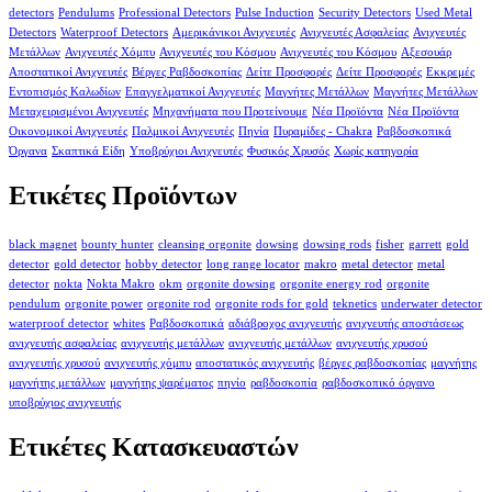
detectors
Pendulums
Professional Detectors
Pulse Induction
Security Detectors
Used Metal
Detectors
Waterproof Detectors
Αμερικάνικοι Ανιχνευτές
Ανιχνευτές Ασφαλείας
Ανιχνευτές
Μετάλλων
Ανιχνευτές Χόμπυ
Ανιχνευτές του Κόσμου
Ανιχνευτές του Κόσμου
Αξεσουάρ
Αποστατικοί Ανιχνευτές
Βέργες Ραβδοσκοπίας
Δείτε Προσφορές
Δείτε Προσφορές
Εκκρεμές
Εντοπισμός Καλωδίων
Επαγγελματικοί Ανιχνευτές
Μαγνήτες Μετάλλων
Μαγνήτες Μετάλλων
Μεταχειρισμένοι Ανιχνευτές
Μηχανήματα που Προτείνουμε
Νέα Προϊόντα
Νέα Προϊόντα
Οικονομικοί Ανιχνευτές
Παλμικοί Ανιχνευτές
Πηνία
Πυραμίδες - Chakra
Ραβδοσκοπικά
Όργανα
Σκαπτικά Είδη
Υποβρύχιοι Ανιχνευτές
Φυσικός Χρυσός
Χωρίς κατηγορία
Ετικέτες Προϊόντων
black magnet
bounty hunter
cleansing orgonite
dowsing
dowsing rods
fisher
garrett
gold
detector
gold detector
hobby detector
long range locator
makro
metal detector
metal
detector
nokta
Nokta Makro
okm
orgonite dowsing
orgonite energy rod
orgonite
pendulum
orgonite power
orgonite rod
orgonite rods for gold
teknetics
underwater detector
waterproof detector
whites
Ραβδοσκοπικά
αδιάβροχος ανιχνευτής
ανιχνευτής αποστάσεως
ανιχνευτής ασφαλείας
ανιχνευτής μετάλλων
ανιχνευτής μετάλλων
ανιχνευτής χρυσού
ανιχνευτής χρυσού
ανιχνευτής χόμπυ
αποστατικός ανιχνευτής
βέργες ραβδοσκοπίας
μαγνήτης
μαγνήτης μετάλλων
μαγνήτης ψαρέματος
πηνίο
ραβδοσκοπία
ραβδοσκοπικό όργανο
υποβρύχιος ανιχνευτής
Ετικέτες Κατασκευαστών