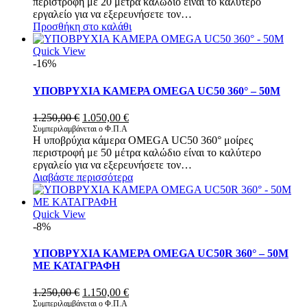
περιστροφή με 20 μέτρα καλώδιο είναι το καλύτερο
1.100,00 €.
είναι:
εργαλείο για να εξερευνήσετε τον…
950,00 €.
Προσθήκη στο καλάθι
Quick View
-16%
ΥΠΟΒΡΥΧΙΑ ΚΑΜΕΡΑ OMEGA UC50 360° – 50M
Original
Η
1.250,00
€
1.050,00
€
price
τρέχουσα
Συμπεριλαμβάνεται ο Φ.Π.Α
Η υποβρύχια κάμερα OMEGA UC50 360° μοίρες
was:
τιμή
περιστροφή με 50 μέτρα καλώδιο είναι το καλύτερο
1.250,00 €.
είναι:
εργαλείο για να εξερευνήσετε τον…
1.050,00 €.
Διαβάστε περισσότερα
Quick View
-8%
ΥΠΟΒΡΥΧΙΑ ΚΑΜΕΡΑ OMEGA UC50R 360° – 50M
ΜΕ ΚΑΤΑΓΡΑΦΗ
Original
Η
1.250,00
€
1.150,00
€
price
τρέχουσα
Συμπεριλαμβάνεται ο Φ.Π.Α