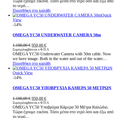
Τώρα έχουμε εικόνα. Τόσο μέσα στο νερό όσο και έξω από
900,00 €.
είναι:
το νερό…
700,00 €.
Προσθήκη στο καλάθι
Quick
View
-14%
OMEGA YC50 UNDERWATER CAMERA 50m
Original
Η
1.100,00
€
950,00
€
price
τρέχουσα
Συμπεριλαμβάνεται ο Φ.Π.Α
OMEGA YC50 Underwater Camera with 50m cable. Now
was:
τιμή
we have image. Both in the water and out of the water…
1.100,00 €.
είναι:
Προσθήκη στο καλάθι
950,00 €.
Quick View
-14%
OMEGA YC50 ΥΠΟΒΡΥΧΙΑ ΚΑΜΕΡΑ 50 ΜΕΤΡΩΝ
Original
Η
1.100,00
€
950,00
€
price
τρέχουσα
Συμπεριλαμβάνεται ο Φ.Π.Α
OMEGA YC50 Υποβρύχια Κάμερα 50 Μέτρα Καλώδιο.
was:
τιμή
Τώρα έχουμε εικόνα. Τόσο μέσα στο νερό όσο και έξω από
1.100,00 €.
είναι:
το νερό…
950,00 €.