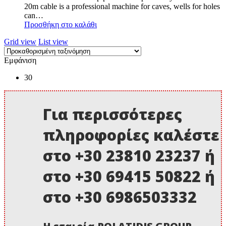
20m cable is a professional machine for caves, wells for holes
1.250,00 €.
είναι:
can…
1.150,00 €.
Προσθήκη στο καλάθι
Grid view
List view
Εμφάνιση
30
Για περισσότερες
πληροφορίες καλέστε
στο +30 23810 23237 ή
στο +30 69415 50822 ή
στο +30 6986503332