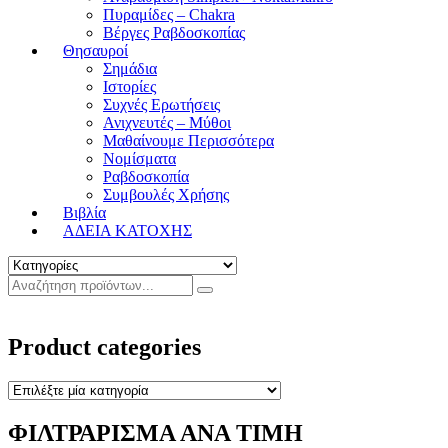
Πυραμίδες – Chakra
Βέργες Ραβδοσκοπίας
Θησαυροί
Σημάδια
Ιστορίες
Συχνές Ερωτήσεις
Ανιχνευτές – Μύθοι
Μαθαίνουμε Περισσότερα
Νομίσματα
Ραβδοσκοπία
Συμβουλές Χρήσης
Βιβλία
ΑΔΕΙΑ ΚΑΤΟΧΗΣ
Product categories
ΦΙΛΤΡΑΡΙΣΜΑ ΑΝΑ ΤΙΜΗ