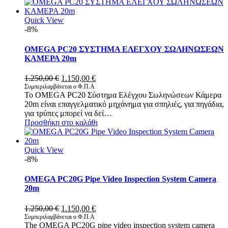
Quick View
-8%
OMEGA PC20 ΣΥΣΤΗΜΑ ΕΛΕΓΧΟΥ ΣΩΛΗΝΩΣΕΩΝ
ΚΑΜΕΡΑ 20m
Original
Η
1.250,00
€
1.150,00
€
price
τρέχουσα
Συμπεριλαμβάνεται ο Φ.Π.Α
Το OMEGA PC20 Σύστημα Ελέγχου Σωληνώσεων Κάμερα
was:
τιμή
20m είναι επαγγελματικό μηχάνημα για σπηλιές, για πηγάδια,
1.250,00 €.
είναι:
για τρύπες μπορεί να δεί…
1.150,00 €.
Προσθήκη στο καλάθι
Quick View
-8%
OMEGA PC20G Pipe Video Inspection System Camera
20m
Original
Η
1.250,00
€
1.150,00
€
price
τρέχουσα
Συμπεριλαμβάνεται ο Φ.Π.Α
The OMEGA PC20G pipe video inspection system camera
was:
τιμή