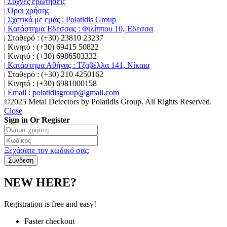
| Συχνές ερωτήσεις
| Όροι χρήσης
| Σχετικά με εμάς : Polatidis Group
| Κατάστημα Έδεσσας : Φιλίππου 10, Έδεσσα
| Σταθερό : (+30) 23810 23237
| Κινητό : (+30) 69415 50822
| Κινητό : (+30) 6986503332
| Κατάστημα Αθήνας : Τζαβέλλα 141, Νίκαια
| Σταθερό : (+30) 210 4250162
| Κινητό : (+30) 6981000158
| Email : polatidisgroup@gmail.com
©2025 Metal Detectors by Polatidis Group. All Rights Reserved.
Close
Sign in Or Register
Ξεχάσατε τον κωδικό σας;
NEW HERE?
Registration is free and easy!
Faster checkout