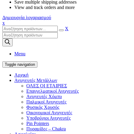
Save multiple shipping addresses
View and track orders and more
Δημιουργία λογαριασμού
x
X
Products
search
Menu
Toggle navigation
Αρχική
Ανιχνευτές Μετάλλων
ΟΛΕΣ ΟΙ ΕΤΑΙΡΙΕΣ
Επαγγελματικοί Ανιχνευτές
Ανιχνευτές Χόμπυ
Παλμικοί Ανιχνευτές
Φυσικός Χρυσός
Οικονομικοί Ανιχνευτές
Υποβρύχιοι Ανιχνευτές
Pin Pointers
Πυραμίδες – Chakra