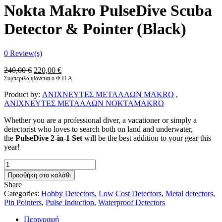
Nokta Makro PulseDive Scuba
Detector & Pointer (Black)
0
Review(s)
Original
Η
240,00
€
220,00
€
price
τρέχουσα
Συμπεριλαμβάνεται ο Φ.Π.Α
was:
τιμή
Product by:
ΑΝΙΧΝΕΥΤΕΣ ΜΕΤΑΛΛΩΝ MAKRO
,
240,00 €.
είναι:
ΑΝΙΧΝΕΥΤΕΣ ΜΕΤΑΛΛΩΝ NOKTAMAKRO
220,00 €.
Whether you are a professional diver, a vacationer or simply a
detectorist who loves to search both on land and underwater,
the
PulseDive 2-in-1 Set
will be the best addition to your gear this
year!
Nokta
Makro
Προσθήκη στο καλάθι
PulseDive
Share
Scuba
Categories:
Hobby Detectors
,
Low Cost Detectors
,
Metal detectors
,
Detector
Pin Pointers
,
Pulse Induction
,
Waterproof Detectors
&
Pointer
Περιγραφή