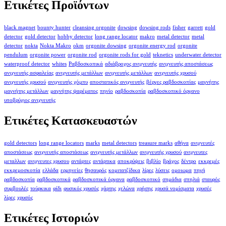
Ετικέτες Προϊόντων
black magnet
bounty hunter
cleansing orgonite
dowsing
dowsing rods
fisher
garrett
gold
detector
gold detector
hobby detector
long range locator
makro
metal detector
metal
detector
nokta
Nokta Makro
okm
orgonite dowsing
orgonite energy rod
orgonite
pendulum
orgonite power
orgonite rod
orgonite rods for gold
teknetics
underwater detector
waterproof detector
whites
Ραβδοσκοπικά
αδιάβροχος ανιχνευτής
ανιχνευτής αποστάσεως
ανιχνευτής ασφαλείας
ανιχνευτής μετάλλων
ανιχνευτής μετάλλων
ανιχνευτής χρυσού
ανιχνευτής χρυσού
ανιχνευτής χόμπυ
αποστατικός ανιχνευτής
βέργες ραβδοσκοπίας
μαγνήτης
μαγνήτης μετάλλων
μαγνήτης ψαρέματος
πηνίο
ραβδοσκοπία
ραβδοσκοπικό όργανο
υποβρύχιος ανιχνευτής
Ετικέτες Κατασκευαστών
gold detectors
long range locators
marks
metal detectors
treasure marks
αθήνα
ανιχνευτές
αποστάσεως
ανιχνευτής αποστάσεως
ανιχνευτής μετάλλων
ανιχνευτής χρυσού
ανιχνευτες
μεταλλων
ανιχνευτες χρυσου
αντάρτες
αντάρτικα
αποκρύψεις
βιβλίο
βράχος
δέντρο
εκκρεμές
εκκρεμοσκοπία
ελλάδα
ερμηνείες
θησαυρός
κομιτατζίδικα
λίρες
λύσεις
ομοιωμα
πηγή
ραβδοσκοπία
ραβδοσκοπικά
ραβδοσκοπικά όργανα
ραβδοσκοπικό
σημάδια
σπηλιά
σταυρός
συμβουλές
τούρκικα
φίδι
φυσικός χρυσός
χάρτης
χελώνα
χρήσης
χρυσά νομίσματα
χρυσές
λίρες
χρυσός
Ετικέτες Ιστοριών