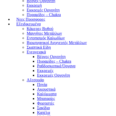
Βέργες Οργονίτη
Εκκρεμή
Εκκρεμές Οργονίτη
Πυραμίδες – Chakra
Νεες Προσφορες
Εξειδικευμένα
Κάμερες Βυθού
Μαγνήτες Μετάλλων
Εντοπισμός Καλωδίων
Βιομηχανικοί Ανιχνευτές Μετάλλων
Σκαπτικά Είδη
Ενεργειακά
Βέργες Οργονίτη
Πυραμίδες – Chakra
Ραβδοσκοπικά Όργανα
Εκκρεμές
Εκκρεμές Οργονίτη
Αξεσουάρ
Πηνία
Ακουστικά
Καλύμματα
Μπαταρίες
Φορτιστές
Σακίδια
Καπέλα