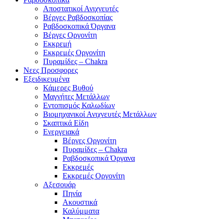
Αποστατικοί Ανιχνευτές
Βέργες Ραβδοσκοπίας
Ραβδοσκοπικά Όργανα
Βέργες Οργονίτη
Εκκρεμή
Εκκρεμές Οργονίτη
Πυραμίδες – Chakra
Νεες Προσφορες
Εξειδικευμένα
Κάμερες Βυθού
Μαγνήτες Μετάλλων
Εντοπισμός Καλωδίων
Βιομηχανικοί Ανιχνευτές Μετάλλων
Σκαπτικά Είδη
Ενεργειακά
Βέργες Οργονίτη
Πυραμίδες – Chakra
Ραβδοσκοπικά Όργανα
Εκκρεμές
Εκκρεμές Οργονίτη
Αξεσουάρ
Πηνία
Ακουστικά
Καλύμματα