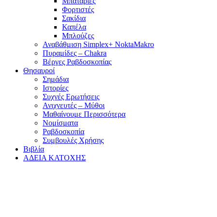
Μπαταρίες
Φορτιστές
Σακίδια
Καπέλα
Μπλούζες
Αναβάθμιση Simplex+ NoktaMakro
Πυραμίδες – Chakra
Βέργες Ραβδοσκοπίας
Θησαυροί
Σημάδια
Ιστορίες
Συχνές Ερωτήσεις
Ανιχνευτές – Μύθοι
Μαθαίνουμε Περισσότερα
Νομίσματα
Ραβδοσκοπία
Συμβουλές Χρήσης
Βιβλία
ΑΔΕΙΑ ΚΑΤΟΧΗΣ