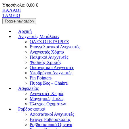
Υποσύνολο:
0,00
€
ΚΑΛΑΘΙ
ΤΑΜΕΙΟ
Toggle navigation
Αρχική
Ανιχνευτές Μετάλλων
ΟΛΕΣ ΟΙ ΕΤΑΙΡΙΕΣ
Επαγγελματικοί Ανιχνευτές
Ανιχνευτές Χόμπυ
Παλμικοί Ανιχνευτές
Φυσικός Χρυσός
Οικονομικοί Ανιχνευτές
Υποβρύχιοι Ανιχνευτές
Pin Pointers
Πυραμίδες – Chakra
Ασφαλείας
Ανιχνευτές Χειρός
Μαγνητικές Πύλες
Έλεγχος Οχημάτων
Ραβδοσκοπικά
Αποστατικοί Ανιχνευτές
Βέργες Ραβδοσκοπίας
Ραβδοσκοπικά Όργανα