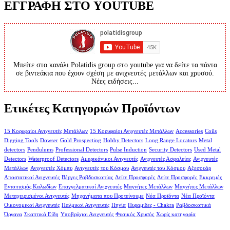
ΕΓΓΡΑΦΗ ΣΤΟ YOUTUBE
Μπείτε στο κανάλι Polatidis group στο youtube για να δείτε τα πάντα
σε βιντεάκια που έχουν σχέση με ανιχνευτές μετάλλων και χρυσού.
Νέες ειδήσεις...
Ετικέτες Κατηγοριών Προϊόντων
15 Κορυφαίοι Ανιχνευτές Μετάλλων
15 Κορυφαίοι Ανιχνευτές Μετάλλων
Accessories
Coils
Digging Tools
Dowser
Gold Prospecting
Hobby Detectors
Long Range Locators
Metal
detectors
Pendulums
Professional Detectors
Pulse Induction
Security Detectors
Used Metal
Detectors
Waterproof Detectors
Αμερικάνικοι Ανιχνευτές
Ανιχνευτές Ασφαλείας
Ανιχνευτές
Μετάλλων
Ανιχνευτές Χόμπυ
Ανιχνευτές του Κόσμου
Ανιχνευτές του Κόσμου
Αξεσουάρ
Αποστατικοί Ανιχνευτές
Βέργες Ραβδοσκοπίας
Δείτε Προσφορές
Δείτε Προσφορές
Εκκρεμές
Εντοπισμός Καλωδίων
Επαγγελματικοί Ανιχνευτές
Μαγνήτες Μετάλλων
Μαγνήτες Μετάλλων
Μεταχειρισμένοι Ανιχνευτές
Μηχανήματα που Προτείνουμε
Νέα Προϊόντα
Νέα Προϊόντα
Οικονομικοί Ανιχνευτές
Παλμικοί Ανιχνευτές
Πηνία
Πυραμίδες - Chakra
Ραβδοσκοπικά
Όργανα
Σκαπτικά Είδη
Υποβρύχιοι Ανιχνευτές
Φυσικός Χρυσός
Χωρίς κατηγορία