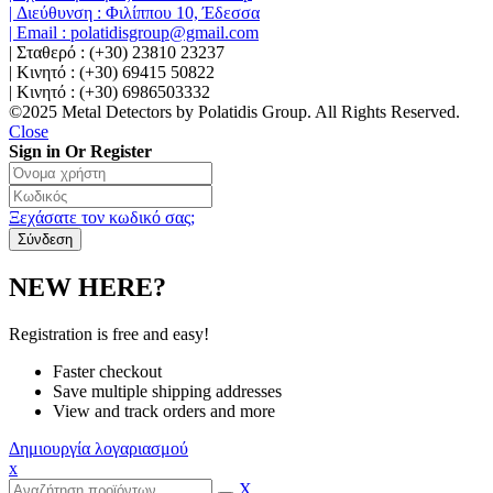
| Διεύθυνση : Φιλίππου 10, Έδεσσα
| Email : polatidisgroup@gmail.com
| Σταθερό : (+30) 23810 23237
| Κινητό : (+30) 69415 50822
| Κινητό : (+30) 6986503332
©2025 Metal Detectors by Polatidis Group. All Rights Reserved.
Close
Sign in Or Register
Ξεχάσατε τον κωδικό σας;
NEW HERE?
Registration is free and easy!
Faster checkout
Save multiple shipping addresses
View and track orders and more
Δημιουργία λογαριασμού
x
X