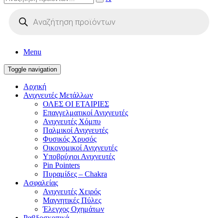
Products
search
Menu
Toggle navigation
Αρχική
Ανιχνευτές Μετάλλων
ΟΛΕΣ ΟΙ ΕΤΑΙΡΙΕΣ
Επαγγελματικοί Ανιχνευτές
Ανιχνευτές Χόμπυ
Παλμικοί Ανιχνευτές
Φυσικός Χρυσός
Οικονομικοί Ανιχνευτές
Υποβρύχιοι Ανιχνευτές
Pin Pointers
Πυραμίδες – Chakra
Ασφαλείας
Ανιχνευτές Χειρός
Μαγνητικές Πύλες
Έλεγχος Οχημάτων
Ραβδοσκοπικά