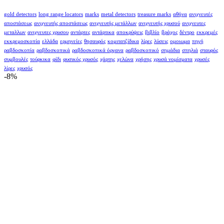
gold detectors
long range locators
marks
metal detectors
treasure marks
αθήνα
ανιχνευτές
αποστάσεως
ανιχνευτής αποστάσεως
ανιχνευτής μετάλλων
ανιχνευτής χρυσού
ανιχνευτες
μεταλλων
ανιχνευτες χρυσου
αντάρτες
αντάρτικα
αποκρύψεις
βιβλίο
βράχος
δέντρο
εκκρεμές
εκκρεμοσκοπία
ελλάδα
ερμηνείες
θησαυρός
κομιτατζίδικα
λίρες
λύσεις
ομοιωμα
πηγή
ραβδοσκοπία
ραβδοσκοπικά
ραβδοσκοπικά όργανα
ραβδοσκοπικό
σημάδια
σπηλιά
σταυρός
συμβουλές
τούρκικα
φίδι
φυσικός χρυσός
χάρτης
χελώνα
χρήσης
χρυσά νομίσματα
χρυσές
λίρες
χρυσός
-8%