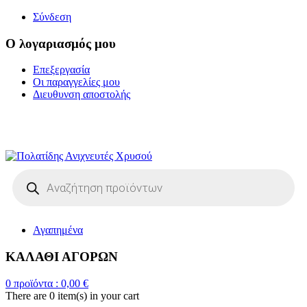
Σύνδεση
Ο λογαριασμός μου
Επεξεργασία
Οι παραγγελίες μου
Διευθυνση αποστολής
Η ΜΕΓΑΛΥΤΕΡΗ
ΓΚΑΜΑ ΑΝΙΧΝΕΥΤΩΝ ΜΕΤΑΛΛΩΝ
Products
search
Αγαπημένα
ΚΑΛΑΘΙ ΑΓΟΡΩΝ
0
προϊόντα :
0,00
€
There are
0 item(s)
in your cart