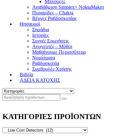
Μπλούζες
Αναβάθμιση Simplex+ NoktaMakro
Πυραμίδες – Chakra
Βέργες Ραβδοσκοπίας
Θησαυροί
Σημάδια
Ιστορίες
Συχνές Ερωτήσεις
Ανιχνευτές – Μύθοι
Μαθαίνουμε Περισσότερα
Νομίσματα
Ραβδοσκοπία
Συμβουλές Χρήσης
Βιβλία
ΑΔΕΙΑ ΚΑΤΟΧΗΣ
ΚΑΤΗΓΟΡΙΕΣ ΠΡΟΪΟΝΤΩΝ