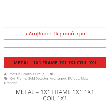
Διαβάστε Περισσότερα
METAL - 1Χ1 FRAME 1Χ1 1Χ1 COIL 1Χ1
Post By:
Polatidis Group
Coil
,
Frame
,
Gold Detector
,
Αναπτήρας
,
Βλήμμα
,
Metal
Detector
METAL – 1Χ1 FRAME 1Χ1 1Χ1
COIL 1Χ1