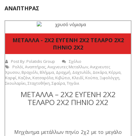
ΑΝΑΠΤΉΡΑΣ
ΜΕΤΑΛΛΑ - 2Χ2 ΕΥΓΕΝΗ 2Χ2 ΤΕΛΑΡΟ 2Χ2
ΠΗΝΙΟ 2Χ2
Post By:
Polatidis Group
Σχόλιο
Ρολόϊ
,
Αναπτήρας
,
Ανιχνευτες Μεταλλων
,
Ανιχνευτες
Χρυσου
,
Βραχιόλι
,
Βλήμμα
,
Δραχμή
,
Δαχτυλίδι
,
Δεκάρα
,
Κέρμα
,
Καρφί
,
Καζάνι
,
Κατσαρόλα
,
Κιβώτιο
,
Κλειδί
,
Κούπα
,
Ξιφολόγχη
,
Σκουλαρίκι
,
Σταχτοθήκη
,
Σφαίρα
,
Τηγάνι
ΜΕΤΑΛΛΑ – 2Χ2 ΕΥΓΕΝΗ 2Χ2
ΤΕΛΑΡΟ 2Χ2 ΠΗΝΙΟ 2Χ2
Μηχάνημα μετάλλων πηνίο 2χ2 με το μεγάλο