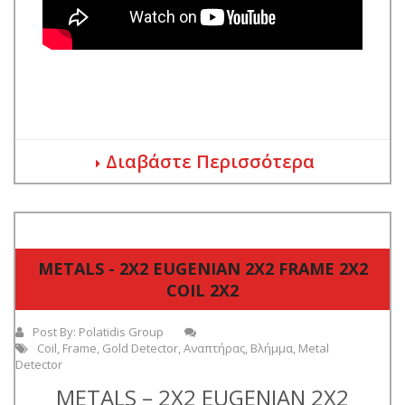
Διαβάστε Περισσότερα
METALS - 2Χ2 EUGENIAN 2Χ2 FRAME 2Χ2
COIL 2Χ2
Post By:
Polatidis Group
Coil
,
Frame
,
Gold Detector
,
Αναπτήρας
,
Βλήμμα
,
Metal
Detector
METALS – 2Χ2 EUGENIAN 2Χ2