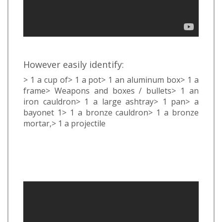
However easily identify:
> 1 a cup of> 1 a pot> 1 an aluminum box> 1 a
frame> Weapons and boxes / bullets> 1 an
iron cauldron> 1 a large ashtray> 1 pan> a
bayonet 1> 1 a bronze cauldron> 1 a bronze
mortar,> 1 a projectile