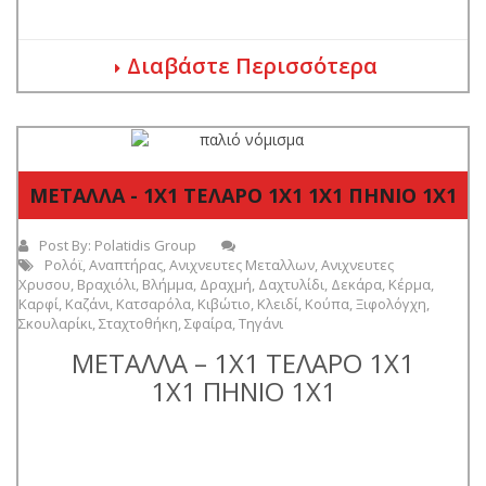
Διαβάστε Περισσότερα
ΜΕΤΑΛΛΑ - 1Χ1 ΤΕΛΑΡΟ 1Χ1 1Χ1 ΠΗΝΙΟ 1Χ1
Post By:
Polatidis Group
Ρολόϊ
,
Αναπτήρας
,
Ανιχνευτες Μεταλλων
,
Ανιχνευτες
Χρυσου
,
Βραχιόλι
,
Βλήμμα
,
Δραχμή
,
Δαχτυλίδι
,
Δεκάρα
,
Κέρμα
,
Καρφί
,
Καζάνι
,
Κατσαρόλα
,
Κιβώτιο
,
Κλειδί
,
Κούπα
,
Ξιφολόγχη
,
Σκουλαρίκι
,
Σταχτοθήκη
,
Σφαίρα
,
Τηγάνι
ΜΕΤΑΛΛΑ – 1Χ1 ΤΕΛΑΡΟ 1Χ1
1Χ1 ΠΗΝΙΟ 1Χ1