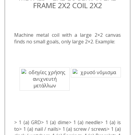
FRAME 2Χ2 COIL 2Χ2
Machine metal coil with a large 2×2 canvas
finds no small goals, only large 2×2. Example:
> 1 (a) GRD> 1 (a) dime> 1 (a) needle> 1 (a) is
to> 1 (a) nail / nails> 1 (a) screw / screws> 1 (a)