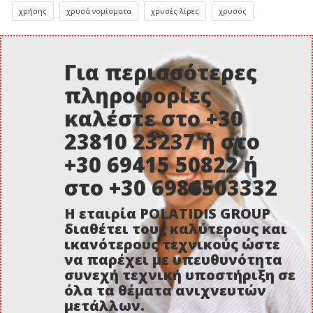
χρήσης
χρυσά νομίσματα
χρυσές λίρες
χρυσός
Για περισσότερες
πληροφορίες
καλέστε στο +30
23810 23237 ή στο
+30 69415 50822 ή
στο +30 6986503332
Η εταιρία POLATIDIS GROUP
διαθέτει τους καλύτερους και
ικανότερους τεχνικούς ώστε
να παρέχει με υπευθυνότητα
συνεχή τεχνική υποστήριξη σε
όλα τα θέματα ανιχνευτών
μετάλλων.