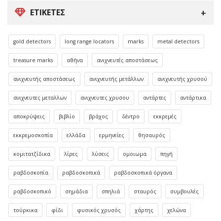
ΕΤΙΚΈΤΕΣ
gold detectors
long range locators
marks
metal detectors
treasure marks
αθήνα
ανιχνευτές αποστάσεως
ανιχνευτής αποστάσεως
ανιχνευτής μετάλλων
ανιχνευτής χρυσού
ανιχνευτες μεταλλων
ανιχνευτες χρυσου
αντάρτες
αντάρτικα
αποκρύψεις
βιβλίο
βράχος
δέντρο
εκκρεμές
εκκρεμοσκοπία
ελλάδα
ερμηνείες
θησαυρός
κομιτατζίδικα
λίρες
λύσεις
ομοιωμα
πηγή
ραβδοσκοπία
ραβδοσκοπικά
ραβδοσκοπικά όργανα
ραβδοσκοπικό
σημάδια
σπηλιά
σταυρός
συμβουλές
τούρκικα
φίδι
φυσικός χρυσός
χάρτης
χελώνα