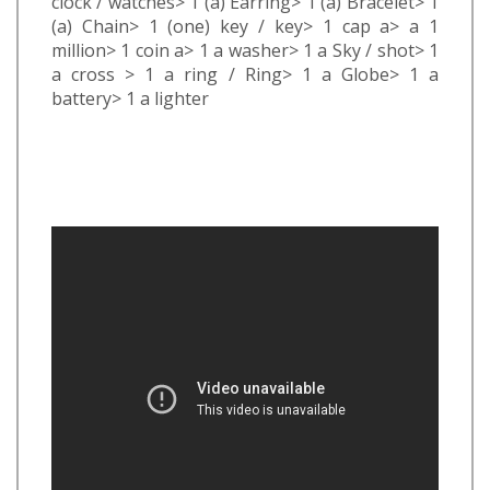
clock / watches> 1 (a) Earring> 1 (a) Bracelet> 1
(a) Chain> 1 (one) key / key> 1 cap a> a 1
million> 1 coin a> 1 a washer> 1 a Sky / shot> 1
a cross > 1 a ring / Ring> 1 a Globe> 1 a
battery> 1 a lighter