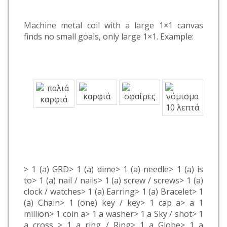
Machine metal coil with a large 1×1 canvas
finds no small goals, only large 1×1. Example:
> 1 (a) GRD> 1 (a) dime> 1 (a) needle> 1 (a) is
to> 1 (a) nail / nails> 1 (a) screw / screws> 1 (a)
clock / watches> 1 (a) Earring> 1 (a) Bracelet> 1
(a) Chain> 1 (one) key / key> 1 cap a> a 1
million> 1 coin a> 1 a washer> 1 a Sky / shot> 1
a cross > 1 a ring / Ring> 1 a Globe> 1 a