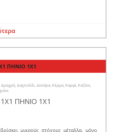
ότερα
Χ1 ΠΗΝΙΟ 1Χ1
,
Δραχμή
,
Δαχτυλίδι
,
Δεκάρα
,
Κέρμα
,
Καρφί
,
Καζάνι
,
ηγάνι
 1Χ1 ΠΗΝΙΟ 1Χ1
βρίσκει μικρούς στόχους μέταλλα, μόνο