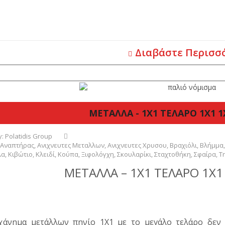
Διαβάστε Περισσ
ΜΕΤΑΛΛΑ - 1Χ1 ΤΕΛΑΡΟ 1Χ1 1
y:
Polatidis Group
Αναπτήρας
,
Ανιχνευτες Μεταλλων
,
Ανιχνευτες Χρυσου
,
Βραχιόλι
,
Βλήμμα
λα
,
Κιβώτιο
,
Κλειδί
,
Κούπα
,
Ξιφολόγχη
,
Σκουλαρίκι
,
Σταχτοθήκη
,
Σφαίρα
,
Τ
ΜΕΤΑΛΛΑ – 1Χ1 ΤΕΛΑΡΟ 1Χ1
άνημα μετάλλων πηνίο 1X1 με το μεγάλο τελάρο δεν 