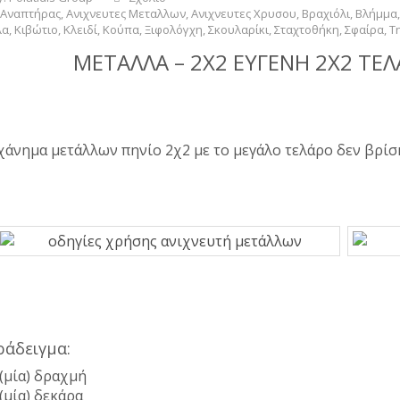
Αναπτήρας
,
Ανιχνευτες Μεταλλων
,
Ανιχνευτες Χρυσου
,
Βραχιόλι
,
Βλήμμα
λα
,
Κιβώτιο
,
Κλειδί
,
Κούπα
,
Ξιφολόγχη
,
Σκουλαρίκι
,
Σταχτοθήκη
,
Σφαίρα
,
Τ
ΜΕΤΑΛΛΑ – 2Χ2 ΕΥΓΕΝΗ 2Χ2 ΤΕΛ
άνημα μετάλλων πηνίο 2χ2 με το μεγάλο τελάρο δεν βρίσκ
ράδειγμα:
 (μία) δραχμή
 (μία) δεκάρα