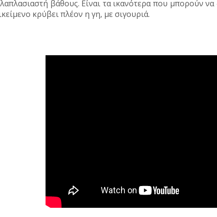
λαπλασιαστή βάθους. Είναι τα ικανότερα που μπορούν να
ικείμενο κρύβει πλέον η γη, με σιγουριά.