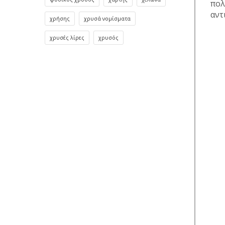
πολ
αντ
χρήσης
χρυσά νομίσματα
χρυσές λίρες
χρυσός