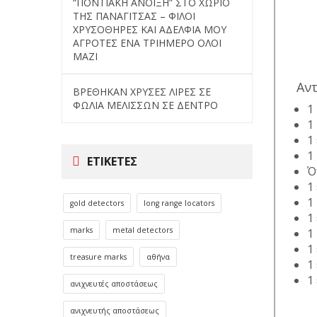
“ΠΟΝΤΙΑΚΗ ΑΝΟΙΞΗ” ΣΤΟ ΧΩΡΙΟ
ΤΗΣ ΠΑΝΑΓΙΤΣΑΣ – ΦΙΛΟΙ
ΧΡΥΣΟΘΗΡΕΣ ΚΑΙ ΑΔΕΛΦΙΑ ΜΟΥ
ΑΓΡΟΤΕΣ ΕΝΑ ΤΡΙΗΜΕΡΟ ΟΛΟΙ
ΜΑΖΙ
Αντ
ΒΡΕΘΗΚΑΝ ΧΡΥΣΕΣ ΛΙΡΕΣ ΣΕ
ΦΩΛΙΑ ΜΕΛΙΣΣΩΝ ΣΕ ΔΕΝΤΡΟ
1
1
1
1
ΕΤΙΚΈΤΕΣ
Ό
1
1
gold detectors
long range locators
1
marks
metal detectors
1
1
treasure marks
αθήνα
1
1
ανιχνευτές αποστάσεως
ανιχνευτής αποστάσεως