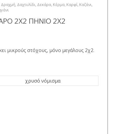
,
Δραχμή
,
Δαχτυλίδι
,
Δεκάρα
,
Κέρμα
,
Καρφί
,
Καζάνι
,
ηγάνι
ΑΡΟ 2Χ2 ΠΗΝΙΟ 2Χ2
ει μικρούς στόχους, μόνο μεγάλους 2χ2.