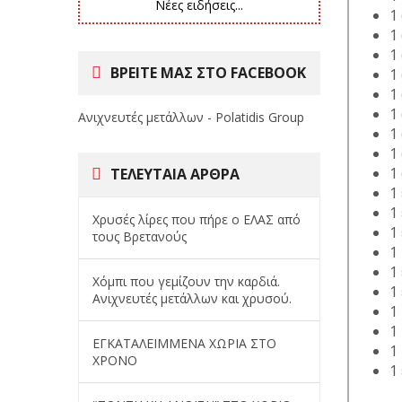
Νέες ειδήσεις...
1
1
1
ΒΡΕΙΤΕ ΜΑΣ ΣΤΟ FACEBOOK
1
1
1
Ανιχνευτές μετάλλων - Polatidis Group
1
1
1
ΤΕΛΕΥΤΑΊΑ ΆΡΘΡΑ
1
1
Χρυσές λίρες που πήρε ο ΕΛΑΣ από
1
τους Βρετανούς
1
1
Χόμπι που γεμίζουν την καρδιά.
1
Ανιχνευτές μετάλλων και χρυσού.
1
1
ΕΓΚΑΤΑΛΕΙΜΜΕΝΑ ΧΩΡΙΑ ΣΤΟ
1
ΧΡΟΝΟ
1