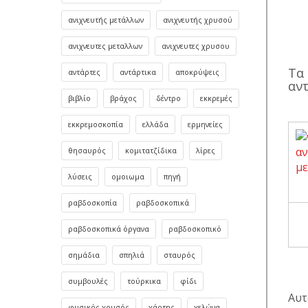
ανιχνευτής μετάλλων
ανιχνευτής χρυσού
ανιχνευτες μεταλλων
ανιχνευτες χρυσου
Τα 
αντάρτες
αντάρτικα
αποκρύψεις
αντ
βιβλίο
βράχος
δέντρο
εκκρεμές
εκκρεμοσκοπία
ελλάδα
ερμηνείες
θησαυρός
κομιτατζίδικα
λίρες
λύσεις
ομοιωμα
πηγή
ραβδοσκοπία
ραβδοσκοπικά
ραβδοσκοπικά όργανα
ραβδοσκοπικό
σημάδια
σπηλιά
σταυρός
συμβουλές
τούρκικα
φίδι
Αυτ
φυσικός χρυσός
χάρτης
χελώνα