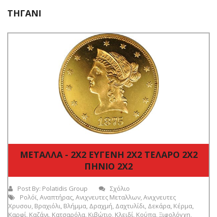
ΤΗΓΆΝΙ
ΜΕΤΑΛΛΑ - 2Χ2 ΕΥΓΕΝΗ 2Χ2 ΤΕΛΑΡΟ 2Χ2
ΠΗΝΙΟ 2Χ2
Post By:
Polatidis Group
Σχόλιο
Ρολόϊ
,
Αναπτήρας
,
Ανιχνευτες Μεταλλων
,
Ανιχνευτες
Χρυσου
,
Βραχιόλι
,
Βλήμμα
,
Δραχμή
,
Δαχτυλίδι
,
Δεκάρα
,
Κέρμα
,
Καρφί
,
Καζάνι
,
Κατσαρόλα
,
Κιβώτιο
,
Κλειδί
,
Κούπα
,
Ξιφολόγχη
,