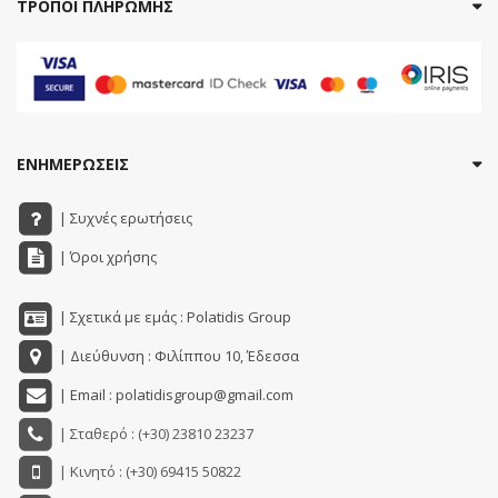
ΤΡΟΠΟΙ ΠΛΗΡΩΜΗΣ
ΕΝΗΜΕΡΩΣΕΙΣ
| Συχνές ερωτήσεις
| Όροι χρήσης
| Σχετικά με εμάς : Polatidis Group
| Διεύθυνση : Φιλίππου 10, Έδεσσα
| Email : polatidisgroup@gmail.com
| Σταθερό : (+30) 23810 23237
| Κινητό : (+30) 69415 50822