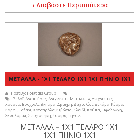
Διαβάστε Περισσότερα
ΜΕΤΑΛΛΑ - 1Χ1 ΤΕΛΑΡΟ 1Χ1 1Χ1 ΠΗΝΙΟ 1Χ1
Post By:
Polatidis Group
Ρολόϊ
,
Αναπτήρας
,
Ανιχνευτες Μεταλλων
,
Ανιχνευτες
Χρυσου
,
Βραχιόλι
,
Βλήμμα
,
Δραχμή
,
Δαχτυλίδι
,
Δεκάρα
,
Κέρμα
,
Καρφί
,
Καζάνι
,
Κατσαρόλα
,
Κιβώτιο
,
Κλειδί
,
Κούπα
,
Ξιφολόγχη
,
Σκουλαρίκι
,
Σταχτοθήκη
,
Σφαίρα
,
Τηγάνι
ΜΕΤΑΛΛΑ – 1Χ1 ΤΕΛΑΡΟ 1Χ1
1Χ1 ΠΗΝΙΟ 1Χ1