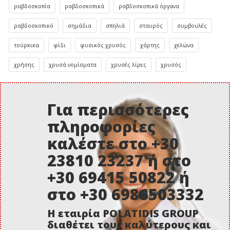
ραβδοσκοπία
ραβδοσκοπικά
ραβδοσκοπικά όργανα
ραβδοσκοπικό
σημάδια
σπηλιά
σταυρός
συμβουλές
τούρκικα
φίδι
φυσικός χρυσός
χάρτης
χελώνα
χρήσης
χρυσά νομίσματα
χρυσές λίρες
χρυσός
Για περισσότερες
πληροφορίες
καλέστε στο +30
23810 23237 ή στο
+30 69415 50822 ή
στο +30 6986503332
Η εταιρία POLATIDIS GROUP
διαθέτει τους καλύτερους και