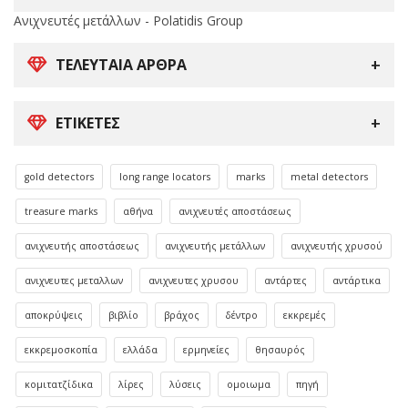
Ανιχνευτές μετάλλων - Polatidis Group
ΤΕΛΕΥΤΑΊΑ ΆΡΘΡΑ
ΕΤΙΚΈΤΕΣ
gold detectors
long range locators
marks
metal detectors
treasure marks
αθήνα
ανιχνευτές αποστάσεως
ανιχνευτής αποστάσεως
ανιχνευτής μετάλλων
ανιχνευτής χρυσού
ανιχνευτες μεταλλων
ανιχνευτες χρυσου
αντάρτες
αντάρτικα
αποκρύψεις
βιβλίο
βράχος
δέντρο
εκκρεμές
εκκρεμοσκοπία
ελλάδα
ερμηνείες
θησαυρός
κομιτατζίδικα
λίρες
λύσεις
ομοιωμα
πηγή