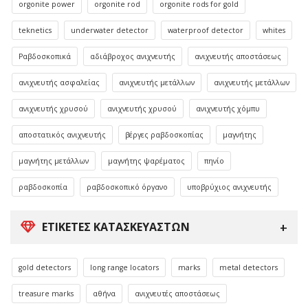
orgonite power
orgonite rod
orgonite rods for gold
teknetics
underwater detector
waterproof detector
whites
Ραβδοσκοπικά
αδιάβροχος ανιχνευτής
ανιχνευτής αποστάσεως
ανιχνευτής ασφαλείας
ανιχνευτής μετάλλων
ανιχνευτής μετάλλων
ανιχνευτής χρυσού
ανιχνευτής χρυσού
ανιχνευτής χόμπυ
αποστατικός ανιχνευτής
βέργες ραβδοσκοπίας
μαγνήτης
μαγνήτης μετάλλων
μαγνήτης ψαρέματος
πηνίο
ραβδοσκοπία
ραβδοσκοπικό όργανο
υποβρύχιος ανιχνευτής
ΕΤΙΚΈΤΕΣ ΚΑΤΑΣΚΕΥΑΣΤΏΝ
gold detectors
long range locators
marks
metal detectors
treasure marks
αθήνα
ανιχνευτές αποστάσεως