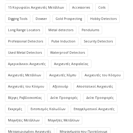
15 Κορυφαίοι Ανιχνευτές Μετάλλων
Accessories
Coils
Digging Tools
Dowser
Gold Prospecting
Hobby Detectors
Long Range Locators
Metal detectors
Pendulums
Professional Detectors
Pulse Induction
Security Detectors
Used Metal Detectors
Waterproof Detectors
Αμερικάνικοι Ανιχνευτές
Ανιχνευτές Ασφαλείας
Ανιχνευτές Μετάλλων
Ανιχνευτές Χόμπυ
Ανιχνευτές του Κόσμου
Ανιχνευτές του Κόσμου
Αξεσουάρ
Αποστατικοί Ανιχνευτές
Βέργες Ραβδοσκοπίας
Δείτε Προσφορές
Δείτε Προσφορές
Εκκρεμές
Εντοπισμός Καλωδίων
Επαγγελματικοί Ανιχνευτές
Μαγνήτες Μετάλλων
Μαγνήτες Μετάλλων
Μεταχειρισμένοι Ανιχνευτές
Μηχανήματα που Προτείνουμε