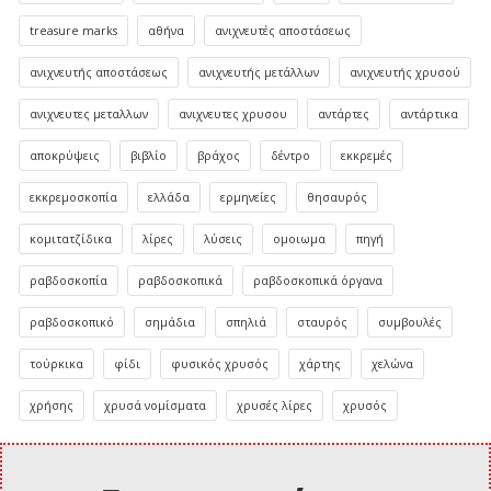
treasure marks
αθήνα
ανιχνευτές αποστάσεως
ανιχνευτής αποστάσεως
ανιχνευτής μετάλλων
ανιχνευτής χρυσού
ανιχνευτες μεταλλων
ανιχνευτες χρυσου
αντάρτες
αντάρτικα
αποκρύψεις
βιβλίο
βράχος
δέντρο
εκκρεμές
εκκρεμοσκοπία
ελλάδα
ερμηνείες
θησαυρός
κομιτατζίδικα
λίρες
λύσεις
ομοιωμα
πηγή
ραβδοσκοπία
ραβδοσκοπικά
ραβδοσκοπικά όργανα
ραβδοσκοπικό
σημάδια
σπηλιά
σταυρός
συμβουλές
τούρκικα
φίδι
φυσικός χρυσός
χάρτης
χελώνα
χρήσης
χρυσά νομίσματα
χρυσές λίρες
χρυσός