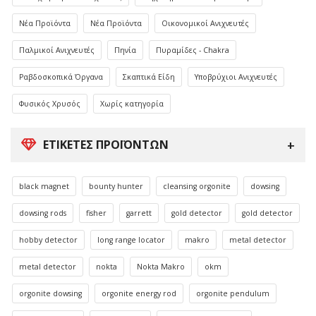
Νέα Προϊόντα
Νέα Προϊόντα
Οικονομικοί Ανιχνευτές
Παλμικοί Ανιχνευτές
Πηνία
Πυραμίδες - Chakra
Ραβδοσκοπικά Όργανα
Σκαπτικά Είδη
Υποβρύχιοι Ανιχνευτές
Φυσικός Χρυσός
Χωρίς κατηγορία
ΕΤΙΚΈΤΕΣ ΠΡΟΪΌΝΤΩΝ
black magnet
bounty hunter
cleansing orgonite
dowsing
dowsing rods
fisher
garrett
gold detector
gold detector
hobby detector
long range locator
makro
metal detector
metal detector
nokta
Nokta Makro
okm
orgonite dowsing
orgonite energy rod
orgonite pendulum