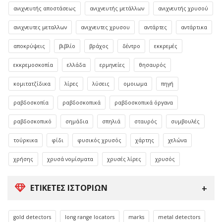
ανιχνευτής αποστάσεως
ανιχνευτής μετάλλων
ανιχνευτής χρυσού
ανιχνευτες μεταλλων
ανιχνευτες χρυσου
αντάρτες
αντάρτικα
αποκρύψεις
βιβλίο
βράχος
δέντρο
εκκρεμές
εκκρεμοσκοπία
ελλάδα
ερμηνείες
θησαυρός
κομιτατζίδικα
λίρες
λύσεις
ομοιωμα
πηγή
ραβδοσκοπία
ραβδοσκοπικά
ραβδοσκοπικά όργανα
ραβδοσκοπικό
σημάδια
σπηλιά
σταυρός
συμβουλές
τούρκικα
φίδι
φυσικός χρυσός
χάρτης
χελώνα
χρήσης
χρυσά νομίσματα
χρυσές λίρες
χρυσός
ΕΤΙΚΈΤΕΣ ΙΣΤΟΡΙΏΝ
gold detectors
long range locators
marks
metal detectors