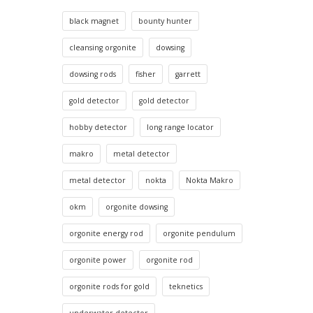
black magnet
bounty hunter
cleansing orgonite
dowsing
dowsing rods
fisher
garrett
gold detector
gold detector
hobby detector
long range locator
makro
metal detector
metal detector
nokta
Nokta Makro
okm
orgonite dowsing
orgonite energy rod
orgonite pendulum
orgonite power
orgonite rod
orgonite rods for gold
teknetics