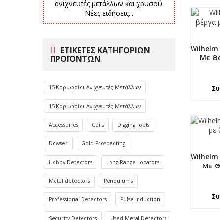
ανιχνευτές μετάλλων και χρυσού.
Νέες ειδήσεις...
Wilhelm
ΕΤΙΚΈΤΕΣ ΚΑΤΗΓΟΡΙΏΝ
Με Θά
ΠΡΟΪΌΝΤΩΝ
15 Κορυφαίοι Ανιχνευτές Μετάλλων
Συ
15 Κορυφαίοι Ανιχνευτές Μετάλλων
Accessories
Coils
Digging Tools
Dowser
Gold Prospecting
Wilhelm
Hobby Detectors
Long Range Locators
Με Θ
Metal detectors
Pendulums
Συ
Professional Detectors
Pulse Induction
Security Detectors
Used Metal Detectors