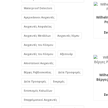
Waterproof Detectors
Wilhel
Αμερικάνικοι Ανιχνευτές
Ρ
Ανιχνευτές Ασφαλείας
Συ
Ανιχνευτές Μετάλλων
Ανιχνευτές Χόμπυ
Ανιχνευτές του Κόσμου
Ανιχνευτές του Κόσμου
Αξεσουάρ
Αποστατικοί Ανιχνευτές
Βέργες Ραβδοσκοπίας
Δείτε Προσφορές
Wilh
Βέργε
Δείτε Προσφορές
Εκκρεμές
Εντοπισμός Καλωδίων
Συ
Επαγγελματικοί Ανιχνευτές