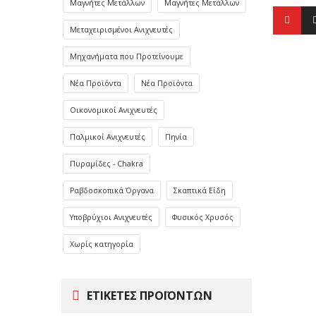
Μαγνήτες Μετάλλων
Μαγνήτες Μετάλλων
Μεταχειρισμένοι Ανιχνευτές
Μηχανήματα που Προτείνουμε
Νέα Προϊόντα
Νέα Προϊόντα
Οικονομικοί Ανιχνευτές
Παλμικοί Ανιχνευτές
Πηνία
Πυραμίδες - Chakra
Ραβδοσκοπικά Όργανα
Σκαπτικά Είδη
Υποβρύχιοι Ανιχνευτές
Φυσικός Χρυσός
Χωρίς κατηγορία
ΕΤΙΚΈΤΕΣ ΠΡΟΪΌΝΤΩΝ