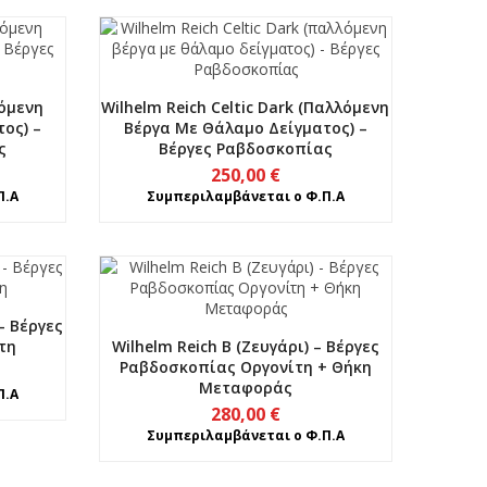
λόμενη
Wilhelm Reich Celtic Dark (παλλόμενη
ος) –
Βέργα Με Θάλαμο Δείγματος) –
ς
Βέργες Ραβδοσκοπίας
250,00
€
Π.Α
Συμπεριλαμβάνεται ο Φ.Π.Α
– Βέργες
τη
Wilhelm Reich B (Ζευγάρι) – Βέργες
Ραβδοσκοπίας Οργονίτη + Θήκη
Μεταφοράς
Π.Α
280,00
€
Συμπεριλαμβάνεται ο Φ.Π.Α