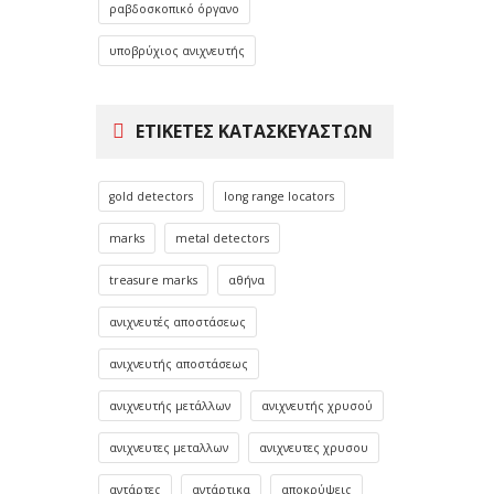
ραβδοσκοπικό όργανο
υποβρύχιος ανιχνευτής
ΕΤΙΚΈΤΕΣ ΚΑΤΑΣΚΕΥΑΣΤΏΝ
gold detectors
long range locators
marks
metal detectors
treasure marks
αθήνα
ανιχνευτές αποστάσεως
ανιχνευτής αποστάσεως
ανιχνευτής μετάλλων
ανιχνευτής χρυσού
ανιχνευτες μεταλλων
ανιχνευτες χρυσου
αντάρτες
αντάρτικα
αποκρύψεις