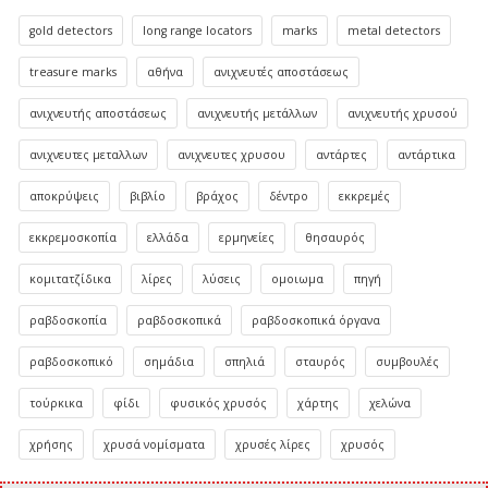
gold detectors
long range locators
marks
metal detectors
treasure marks
αθήνα
ανιχνευτές αποστάσεως
ανιχνευτής αποστάσεως
ανιχνευτής μετάλλων
ανιχνευτής χρυσού
ανιχνευτες μεταλλων
ανιχνευτες χρυσου
αντάρτες
αντάρτικα
αποκρύψεις
βιβλίο
βράχος
δέντρο
εκκρεμές
εκκρεμοσκοπία
ελλάδα
ερμηνείες
θησαυρός
κομιτατζίδικα
λίρες
λύσεις
ομοιωμα
πηγή
ραβδοσκοπία
ραβδοσκοπικά
ραβδοσκοπικά όργανα
ραβδοσκοπικό
σημάδια
σπηλιά
σταυρός
συμβουλές
τούρκικα
φίδι
φυσικός χρυσός
χάρτης
χελώνα
χρήσης
χρυσά νομίσματα
χρυσές λίρες
χρυσός