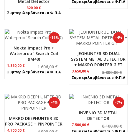
Metal Detector
Συμπεριλαμβάνεται ο Φ.Π.Α
320,00
€
Συμπεριλαμβάνεται ο Φ.Π.Α
-16%
-4%
Nokta Impact Pro +
Waterproof Search Coil
JEOHUNTER 3D DUAL
(IM40)
SYSTEM METAL DETECTOR
+ MAKRO POINTER GIFT
Original
Η
1.350,00
€
1.606,00
€
price
τρέχουσα
Original
Η
3.650,00
€
Συμπεριλαμβάνεται ο Φ.Π.Α
3.800,00
€
was:
τιμή
price
τρέχουσα
Συμπεριλαμβάνεται ο Φ.Π.Α
1.606,00 €.
είναι:
was:
τιμή
1.350,00 €.
3.800,00 €.
είναι:
3.650,00 €.
-4%
-7%
INVENIO 3D METAL
MAKRO DEEPHUNTER 3D
DETECTOR
PRO PACKAGE + PINPOINTER
Original
Η
7.500,00
€
8.100,00
€
price
τρέχουσα
Original
Η
4.700,00
€
4.900,00
€
Συμπεριλαμβάνεται ο Φ.Π.Α