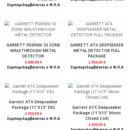
was:
τιμή
price
τρέχουσα
Συμπεριλαμβάνεται ο Φ.Π.Α
8.100,00 €.
είναι:
was:
τιμή
7.500,00 €.
4.900,00 €.
είναι:
4.700,00 €.
GARRETT PD6500i 33 ZONE
GARRETT ATX DEEPSEEKER
WALKTHROUGH METAL
METAL DETECTOR FULL
DETECTOR
PACKAGE
6.800,00
€
2.950,00
€
Συμπεριλαμβάνεται ο Φ.Π.Α
Συμπεριλαμβάνεται ο Φ.Π.Α
Garrett ATX Deepseeker
Package (11″x13″ DD)
Garrett ATX Deepseeker
Package (11″x13″ Mono
2.950,00
€
Closed Coil)
Συμπεριλαμβάνεται ο Φ.Π.Α
2.950,00
€
Συμπεριλαμβάνεται ο Φ.Π.Α