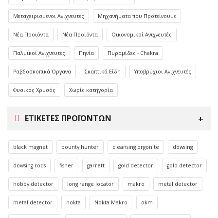
Μεταχειρισμένοι Ανιχνευτές
Μηχανήματα που Προτείνουμε
Νέα Προϊόντα
Νέα Προϊόντα
Οικονομικοί Ανιχνευτές
Παλμικοί Ανιχνευτές
Πηνία
Πυραμίδες - Chakra
Ραβδοσκοπικά Όργανα
Σκαπτικά Είδη
Υποβρύχιοι Ανιχνευτές
Φυσικός Χρυσός
Χωρίς κατηγορία
ΕΤΙΚΈΤΕΣ ΠΡΟΪΌΝΤΩΝ
black magnet
bounty hunter
cleansing orgonite
dowsing
dowsing rods
fisher
garrett
gold detector
gold detector
hobby detector
long range locator
makro
metal detector
metal detector
nokta
Nokta Makro
okm