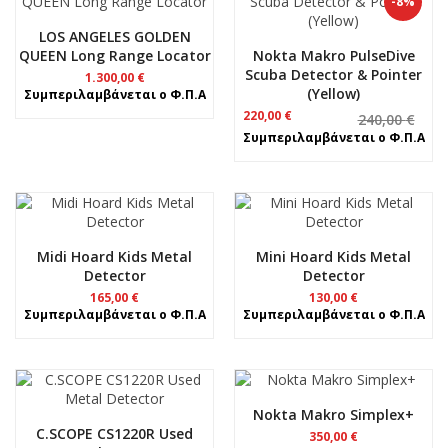
-8%
LOS ANGELES GOLDEN
QUEEN Long Range Locator
Nokta Makro PulseDive
Scuba Detector & Pointer
1.300,00
€
(Yellow)
Συμπεριλαμβάνεται ο Φ.Π.Α
Original
Η
220,00
€
240,00
€
price
τρέχουσα
Συμπεριλαμβάνεται ο Φ.Π.Α
was:
τιμή
240,00 €.
είναι:
220,00 €.
Midi Hoard Kids Metal
Mini Hoard Kids Metal
Detector
Detector
165,00
€
130,00
€
Συμπεριλαμβάνεται ο Φ.Π.Α
Συμπεριλαμβάνεται ο Φ.Π.Α
Nokta Makro Simplex+
C.SCOPE CS1220R Used
350,00
€