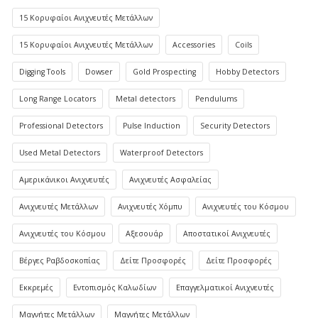
15 Κορυφαίοι Ανιχνευτές Μετάλλων
15 Κορυφαίοι Ανιχνευτές Μετάλλων
Accessories
Coils
Digging Tools
Dowser
Gold Prospecting
Hobby Detectors
Long Range Locators
Metal detectors
Pendulums
Professional Detectors
Pulse Induction
Security Detectors
Used Metal Detectors
Waterproof Detectors
Αμερικάνικοι Ανιχνευτές
Ανιχνευτές Ασφαλείας
Ανιχνευτές Μετάλλων
Ανιχνευτές Χόμπυ
Ανιχνευτές του Κόσμου
Ανιχνευτές του Κόσμου
Αξεσουάρ
Αποστατικοί Ανιχνευτές
Βέργες Ραβδοσκοπίας
Δείτε Προσφορές
Δείτε Προσφορές
Εκκρεμές
Εντοπισμός Καλωδίων
Επαγγελματικοί Ανιχνευτές
Μαγνήτες Μετάλλων
Μαγνήτες Μετάλλων