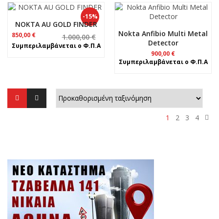
-15%
NOKTA AU GOLD FINDER
Nokta Anfibio Multi Metal
Original
Η
850,00
€
1.000,00
€
Detector
price
τρέχουσα
Συμπεριλαμβάνεται ο Φ.Π.Α
was:
τιμή
900,00
€
1.000,00 €.
είναι:
Συμπεριλαμβάνεται ο Φ.Π.Α
850,00 €.
1
2
3
4