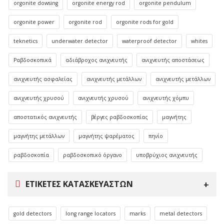
orgonite dowsing
orgonite energy rod
orgonite pendulum
orgonite power
orgonite rod
orgonite rods for gold
teknetics
underwater detector
waterproof detector
whites
Ραβδοσκοπικά
αδιάβροχος ανιχνευτής
ανιχνευτής αποστάσεως
ανιχνευτής ασφαλείας
ανιχνευτής μετάλλων
ανιχνευτής μετάλλων
ανιχνευτής χρυσού
ανιχνευτής χρυσού
ανιχνευτής χόμπυ
αποστατικός ανιχνευτής
βέργες ραβδοσκοπίας
μαγνήτης
μαγνήτης μετάλλων
μαγνήτης ψαρέματος
πηνίο
ραβδοσκοπία
ραβδοσκοπικό όργανο
υποβρύχιος ανιχνευτής
ΕΤΙΚΈΤΕΣ ΚΑΤΑΣΚΕΥΑΣΤΏΝ
gold detectors
long range locators
marks
metal detectors