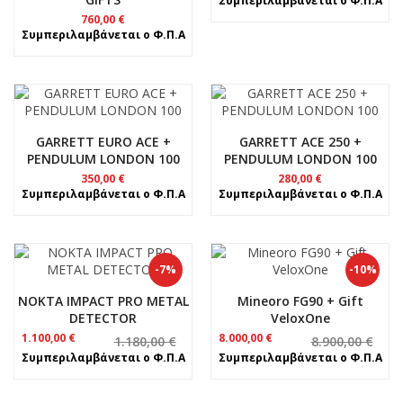
Συμπεριλαμβάνεται ο Φ.Π.Α
760,00
€
Συμπεριλαμβάνεται ο Φ.Π.Α
GARRETT EURO ACE +
GARRETT ACE 250 +
PENDULUM LONDON 100
PENDULUM LONDON 100
350,00
€
280,00
€
Συμπεριλαμβάνεται ο Φ.Π.Α
Συμπεριλαμβάνεται ο Φ.Π.Α
-7%
-10%
NOKTA IMPACT PRO METAL
Mineoro FG90 + Gift
DETECTOR
VeloxOne
Original
Η
Original
Η
1.100,00
€
8.000,00
€
1.180,00
€
8.900,00
€
price
τρέχουσα
price
τρέχουσα
Συμπεριλαμβάνεται ο Φ.Π.Α
Συμπεριλαμβάνεται ο Φ.Π.Α
was:
τιμή
was:
τιμή
1.180,00 €.
είναι:
8.900,00 €.
είναι:
1.100,00 €.
8.000,00 €.