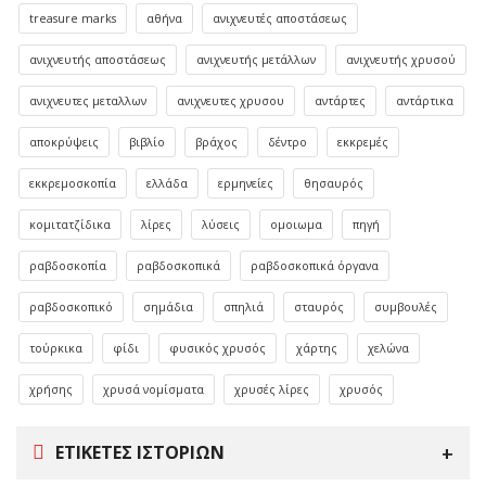
treasure marks
αθήνα
ανιχνευτές αποστάσεως
ανιχνευτής αποστάσεως
ανιχνευτής μετάλλων
ανιχνευτής χρυσού
ανιχνευτες μεταλλων
ανιχνευτες χρυσου
αντάρτες
αντάρτικα
αποκρύψεις
βιβλίο
βράχος
δέντρο
εκκρεμές
εκκρεμοσκοπία
ελλάδα
ερμηνείες
θησαυρός
κομιτατζίδικα
λίρες
λύσεις
ομοιωμα
πηγή
ραβδοσκοπία
ραβδοσκοπικά
ραβδοσκοπικά όργανα
ραβδοσκοπικό
σημάδια
σπηλιά
σταυρός
συμβουλές
τούρκικα
φίδι
φυσικός χρυσός
χάρτης
χελώνα
χρήσης
χρυσά νομίσματα
χρυσές λίρες
χρυσός
ΕΤΙΚΈΤΕΣ ΙΣΤΟΡΙΏΝ