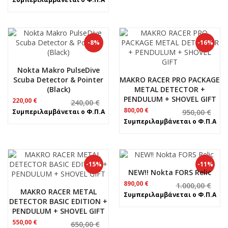
was:
τιμή
1.100,00 €.
είναι:
850,00 €.
-8%
-16%
Nokta Makro PulseDive
Scuba Detector & Pointer
MAKRO RACER PRO PACKAGE
(Black)
METAL DETECTOR +
PENDULUM + SHOVEL GIFT
Original
Η
220,00
€
240,00
€
price
τρέχουσα
Original
Η
800,00
€
Συμπεριλαμβάνεται ο Φ.Π.Α
950,00
€
was:
τιμή
price
τρέχουσα
Συμπεριλαμβάνεται ο Φ.Π.Α
240,00 €.
είναι:
was:
τιμή
220,00 €.
950,00 €.
είναι:
800,00 €.
-15%
-11%
NEW!! Nokta FORS Relic
Original
Η
890,00
€
1.000,00
€
MAKRO RACER METAL
price
τρέχουσα
Συμπεριλαμβάνεται ο Φ.Π.Α
was:
τιμή
DETECTOR BASIC EDITION +
1.000,00 €.
είναι:
PENDULUM + SHOVEL GIFT
890,00 €.
Original
Η
550,00
€
650,00
€