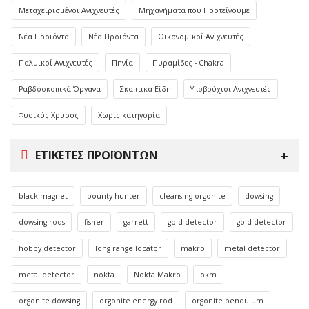
Μεταχειρισμένοι Ανιχνευτές
Μηχανήματα που Προτείνουμε
Νέα Προϊόντα
Νέα Προϊόντα
Οικονομικοί Ανιχνευτές
Παλμικοί Ανιχνευτές
Πηνία
Πυραμίδες - Chakra
Ραβδοσκοπικά Όργανα
Σκαπτικά Είδη
Υποβρύχιοι Ανιχνευτές
Φυσικός Χρυσός
Χωρίς κατηγορία
ΕΤΙΚΈΤΕΣ ΠΡΟΪΌΝΤΩΝ
black magnet
bounty hunter
cleansing orgonite
dowsing
dowsing rods
fisher
garrett
gold detector
gold detector
hobby detector
long range locator
makro
metal detector
metal detector
nokta
Nokta Makro
okm
orgonite dowsing
orgonite energy rod
orgonite pendulum