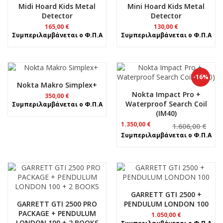
Midi Hoard Kids Metal
Mini Hoard Kids Metal
Detector
Detector
165,00
€
130,00
€
Συμπεριλαμβάνεται ο Φ.Π.Α
Συμπεριλαμβάνεται ο Φ.Π.Α
-16%
Nokta Makro Simplex+
Nokta Impact Pro +
350,00
€
Waterproof Search Coil
Συμπεριλαμβάνεται ο Φ.Π.Α
(IM40)
Original
Η
1.350,00
€
1.606,00
€
price
τρέχουσα
Συμπεριλαμβάνεται ο Φ.Π.Α
was:
τιμή
1.606,00 €.
είναι:
1.350,00 €.
GARRETT GTI 2500 +
GARRETT GTI 2500 PRO
PENDULUM LONDON 100
PACKAGE + PENDULUM
1.050,00
€
LONDON 100 + 2 BOOKS