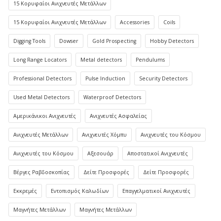
15 Κορυφαίοι Ανιχνευτές Μετάλλων
15 Κορυφαίοι Ανιχνευτές Μετάλλων
Accessories
Coils
Digging Tools
Dowser
Gold Prospecting
Hobby Detectors
Long Range Locators
Metal detectors
Pendulums
Professional Detectors
Pulse Induction
Security Detectors
Used Metal Detectors
Waterproof Detectors
Αμερικάνικοι Ανιχνευτές
Ανιχνευτές Ασφαλείας
Ανιχνευτές Μετάλλων
Ανιχνευτές Χόμπυ
Ανιχνευτές του Κόσμου
Ανιχνευτές του Κόσμου
Αξεσουάρ
Αποστατικοί Ανιχνευτές
Βέργες Ραβδοσκοπίας
Δείτε Προσφορές
Δείτε Προσφορές
Εκκρεμές
Εντοπισμός Καλωδίων
Επαγγελματικοί Ανιχνευτές
Μαγνήτες Μετάλλων
Μαγνήτες Μετάλλων