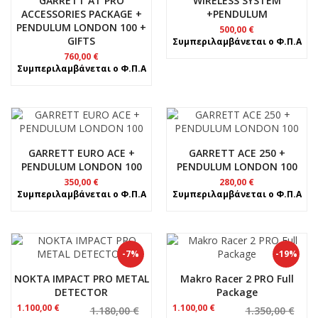
GARRETT AT PRO
WIRELESS SYSTEM
ACCESSORIES PACKAGE +
+PENDULUM
PENDULUM LONDON 100 +
500,00
€
GIFTS
Συμπεριλαμβάνεται ο Φ.Π.Α
760,00
€
Συμπεριλαμβάνεται ο Φ.Π.Α
GARRETT EURO ACE +
GARRETT ACE 250 +
PENDULUM LONDON 100
PENDULUM LONDON 100
350,00
€
280,00
€
Συμπεριλαμβάνεται ο Φ.Π.Α
Συμπεριλαμβάνεται ο Φ.Π.Α
-7%
-19%
NOKTA IMPACT PRO METAL
Makro Racer 2 PRO Full
DETECTOR
Package
Original
Η
Original
Η
1.100,00
€
1.100,00
€
1.180,00
€
1.350,00
€