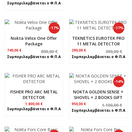
price
τρέχουσα
Συμπεριλαμβάνεται ο Φ.Π.Α
was:
τιμή
650,00 €.
είναι:
550,00 €.
-17%
-17%
Nokta Velox One Offer
TEKNETICS EUROTEK PRO
Package
11 METAL DETECTOR
Original
Η
Original
Η
740,00
€
290,00
€
890,00
€
350,00
€
price
τρέχουσα
price
τρέχουσα
Συμπεριλαμβάνεται ο Φ.Π.Α
Συμπεριλαμβάνεται ο Φ.Π.Α
was:
τιμή
was:
τιμή
890,00 €.
είναι:
350,00 €.
είναι:
740,00 €.
290,00 €.
-14%
FISHER PRO ARC METAL
NOKTA GOLDEN SENSE +
DETECTOR
SHOVEL + 2 BOOKS GIFT
Original
Η
1.800,00
€
950,00
€
1.100,00
€
price
τρέχουσα
Συμπεριλαμβάνεται ο Φ.Π.Α
Συμπεριλαμβάνεται ο Φ.Π.Α
was:
τιμή
1.100,00 €.
είναι:
950,00 €.