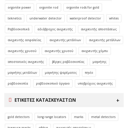
orgonite power
orgonite rod
orgonite rods for gold
teknetics
underwater detector
waterproof detector
whites
Ραβδοσκοπικά
αδιάβροχος ανιχνευτής
ανιχνευτής αποστάσεως
ανιχνευτής ασφαλείας
ανιχνευτής μετάλλων
ανιχνευτής μετάλλων
ανιχνευτής χρυσού
ανιχνευτής χρυσού
ανιχνευτής χόμπυ
αποστατικός ανιχνευτής
βέργες ραβδοσκοπίας
μαγνήτης
μαγνήτης μετάλλων
μαγνήτης ψαρέματος
πηνίο
ραβδοσκοπία
ραβδοσκοπικό όργανο
υποβρύχιος ανιχνευτής
ΕΤΙΚΈΤΕΣ ΚΑΤΑΣΚΕΥΑΣΤΏΝ
gold detectors
long range locators
marks
metal detectors
treasure marks
αθήνα
ανιχνευτές αποστάσεως