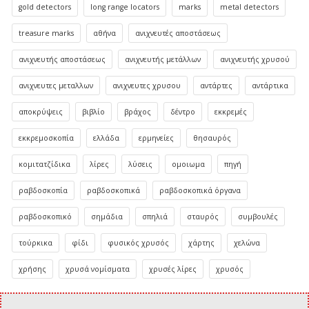
gold detectors
long range locators
marks
metal detectors
treasure marks
αθήνα
ανιχνευτές αποστάσεως
ανιχνευτής αποστάσεως
ανιχνευτής μετάλλων
ανιχνευτής χρυσού
ανιχνευτες μεταλλων
ανιχνευτες χρυσου
αντάρτες
αντάρτικα
αποκρύψεις
βιβλίο
βράχος
δέντρο
εκκρεμές
εκκρεμοσκοπία
ελλάδα
ερμηνείες
θησαυρός
κομιτατζίδικα
λίρες
λύσεις
ομοιωμα
πηγή
ραβδοσκοπία
ραβδοσκοπικά
ραβδοσκοπικά όργανα
ραβδοσκοπικό
σημάδια
σπηλιά
σταυρός
συμβουλές
τούρκικα
φίδι
φυσικός χρυσός
χάρτης
χελώνα
χρήσης
χρυσά νομίσματα
χρυσές λίρες
χρυσός