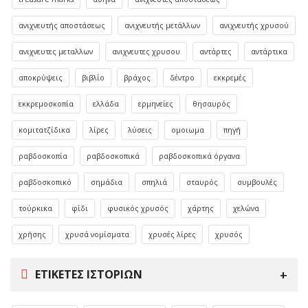
ανιχνευτής αποστάσεως
ανιχνευτής μετάλλων
ανιχνευτής χρυσού
ανιχνευτες μεταλλων
ανιχνευτες χρυσου
αντάρτες
αντάρτικα
αποκρύψεις
βιβλίο
βράχος
δέντρο
εκκρεμές
εκκρεμοσκοπία
ελλάδα
ερμηνείες
θησαυρός
κομιτατζίδικα
λίρες
λύσεις
ομοιωμα
πηγή
ραβδοσκοπία
ραβδοσκοπικά
ραβδοσκοπικά όργανα
ραβδοσκοπικό
σημάδια
σπηλιά
σταυρός
συμβουλές
τούρκικα
φίδι
φυσικός χρυσός
χάρτης
χελώνα
χρήσης
χρυσά νομίσματα
χρυσές λίρες
χρυσός
ΕΤΙΚΈΤΕΣ ΙΣΤΟΡΙΏΝ