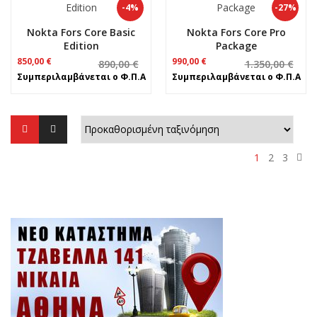
-4%
-27%
Nokta Fors Core Basic
Nokta Fors Core Pro
Edition
Package
Original
Η
Original
Η
850,00
€
990,00
€
890,00
€
1.350,00
€
price
τρέχουσα
price
τρέχουσα
Συμπεριλαμβάνεται ο Φ.Π.Α
Συμπεριλαμβάνεται ο Φ.Π.Α
was:
τιμή
was:
τιμή
890,00 €.
είναι:
1.350,00 €.
είναι:
850,00 €.
990,00 €.
1
2
3