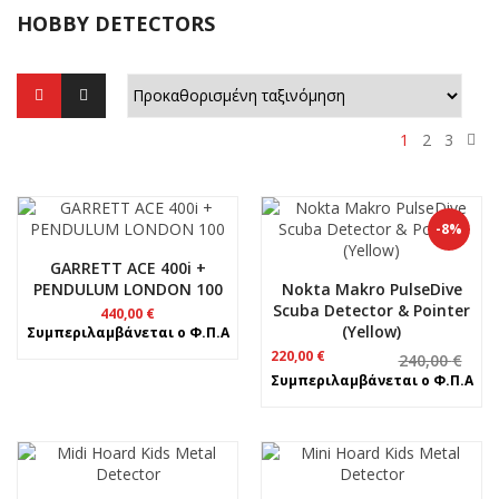
HOBBY DETECTORS
1
2
3
-8%
GARRETT ACE 400i +
PENDULUM LONDON 100
Nokta Makro PulseDive
Scuba Detector & Pointer
440,00
€
(Yellow)
Συμπεριλαμβάνεται ο Φ.Π.Α
Original
Η
220,00
€
240,00
€
price
τρέχουσα
Συμπεριλαμβάνεται ο Φ.Π.Α
was:
τιμή
240,00 €.
είναι:
220,00 €.