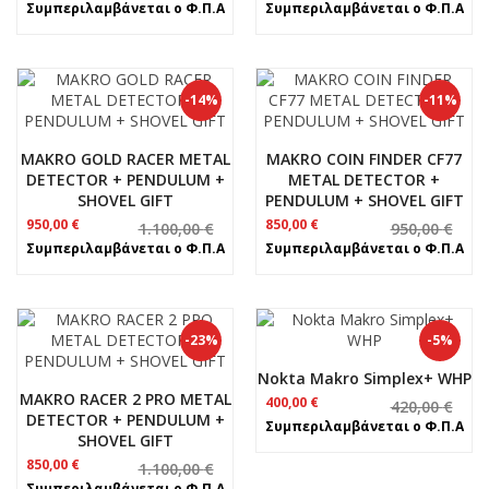
price
τρέχουσα
price
τρέχουσα
Συμπεριλαμβάνεται ο Φ.Π.Α
Συμπεριλαμβάνεται ο Φ.Π.Α
was:
τιμή
was:
τιμή
1.180,00 €.
είναι:
1.350,00 €.
είναι:
1.100,00 €.
1.100,00 €.
-14%
-11%
MAKRO GOLD RACER METAL
MAKRO COIN FINDER CF77
DETECTOR + PENDULUM +
METAL DETECTOR +
SHOVEL GIFT
PENDULUM + SHOVEL GIFT
Original
Η
Original
Η
950,00
€
850,00
€
1.100,00
€
950,00
€
price
τρέχουσα
price
τρέχουσα
Συμπεριλαμβάνεται ο Φ.Π.Α
Συμπεριλαμβάνεται ο Φ.Π.Α
was:
τιμή
was:
τιμή
1.100,00 €.
είναι:
950,00 €.
είναι:
950,00 €.
850,00 €.
-23%
-5%
Nokta Makro Simplex+ WHP
MAKRO RACER 2 PRO METAL
Original
Η
400,00
€
420,00
€
DETECTOR + PENDULUM +
price
τρέχουσα
Συμπεριλαμβάνεται ο Φ.Π.Α
was:
τιμή
SHOVEL GIFT
420,00 €.
είναι:
Original
Η
850,00
€
1.100,00
€
400,00 €.
price
τρέχουσα
Συμπεριλαμβάνεται ο Φ.Π.Α