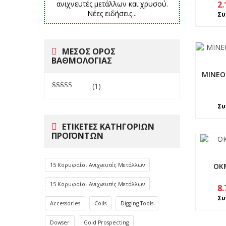
ανιχνευτές μετάλλων και χρυσού.
2.
Νέες ειδήσεις...
Συ
ΜΕΣΟΣ ΟΡΟΣ
ΒΑΘΜΟΛΟΓΙΑΣ
MINEO
(1)
Βαθμολογήθηκε
με
5
από 5
Συ
ΕΤΙΚΈΤΕΣ ΚΑΤΗΓΟΡΙΏΝ
ΠΡΟΪΌΝΤΩΝ
15 Κορυφαίοι Ανιχνευτές Μετάλλων
OKM
15 Κορυφαίοι Ανιχνευτές Μετάλλων
8.
Συ
Accessories
Coils
Digging Tools
Dowser
Gold Prospecting