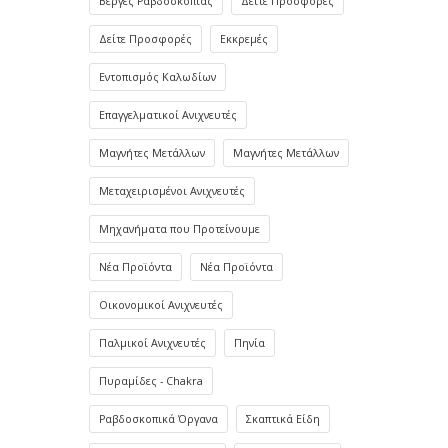
Βέργες Ραβδοσκοπίας
Δείτε Προσφορές
Δείτε Προσφορές
Εκκρεμές
Εντοπισμός Καλωδίων
Επαγγελματικοί Ανιχνευτές
Μαγνήτες Μετάλλων
Μαγνήτες Μετάλλων
Μεταχειρισμένοι Ανιχνευτές
Μηχανήματα που Προτείνουμε
Νέα Προϊόντα
Νέα Προϊόντα
Οικονομικοί Ανιχνευτές
Παλμικοί Ανιχνευτές
Πηνία
Πυραμίδες - Chakra
Ραβδοσκοπικά Όργανα
Σκαπτικά Είδη