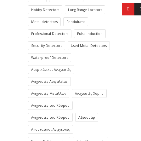
Hobby Detectors
Long Range Locators
Metal detectors
Pendulums
Professional Detectors
Pulse Induction
Security Detectors
Used Metal Detectors
Waterproof Detectors
Αμερικάνικοι Ανιχνευτές
Ανιχνευτές Ασφαλείας
Ανιχνευτές Μετάλλων
Ανιχνευτές Χόμπυ
Ανιχνευτές του Κόσμου
Ανιχνευτές του Κόσμου
Αξεσουάρ
Αποστατικοί Ανιχνευτές