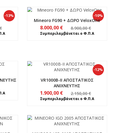
-13%
-10%
Mineoro FG90 + ΔΩΡΟ VeloxOne
Original
Η
8.000,00
€
€
8.900,00
€
price
τρέχουσα
Π.Α
Συμπεριλαμβάνεται ο Φ.Π.Α
was:
τιμή
8.900,00 €.
είναι:
8.000,00 €.
-12%
ΧΝΕΥΤΗΣ
VR1000B-II ΑΠΟΣΤΑΤΙΚΟΣ
ΑΝΙΧΝΕΥΤΗΣ
Original
Η
1.900,00
€
Π.Α
2.150,00
€
price
τρέχουσα
Συμπεριλαμβάνεται ο Φ.Π.Α
was:
τιμή
2.150,00 €.
είναι:
1.900,00 €.