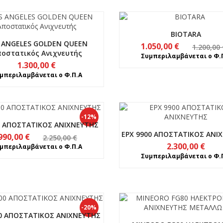
BIOTARA
 ANGELES GOLDEN QUEEN
Original
Η
1.050,00
€
1.200,00
οστατικός Ανιχνευτής
price
τρέχουσα
Συμπεριλαμβάνεται ο Φ.
1.300,00
€
was:
τιμή
μπεριλαμβάνεται ο Φ.Π.Α
1.200,00 €.
είναι:
1.050,00 €.
-12%
0 ΑΠΟΣΤΑΤΙΚΟΣ ΑΝΙΧΝΕΥΤΗΣ
EPX 9900 ΑΠΟΣΤΑΤΙΚΟΣ ΑΝΙ
Original
Η
990,00
€
2.250,00
€
2.300,00
€
price
τρέχουσα
μπεριλαμβάνεται ο Φ.Π.Α
Συμπεριλαμβάνεται ο Φ.
was:
τιμή
2.250,00 €.
είναι:
1.990,00 €.
-20%
0 ΑΠΟΣΤΑΤΙΚΟΣ ΑΝΙΧΝΕΥΤΗΣ