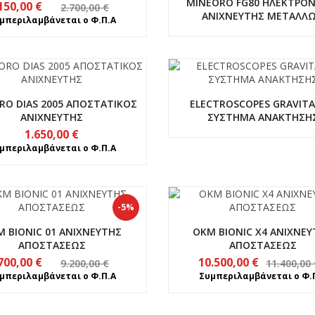
MINEORO FG80 ΗΛΕΚΤΡΟΝ
Original
Η
150,00
€
2.700,00
€
ΑΝΙΧΝΕΥΤΗΣ ΜΕΤΑΛΛ
price
τρέχουσα
μπεριλαμβάνεται ο Φ.Π.Α
was:
τιμή
2.700,00 €.
είναι:
2.150,00 €.
RO DIAS 2005 ΑΠΟΣΤΑΤΙΚΟΣ
ELECTROSCOPES GRAVIT
ΑΝΙΧΝΕΥΤΗΣ
ΣΥΣΤΗΜΑ ΑΝΑΚΤΗΣΗ
1.650,00
€
μπεριλαμβάνεται ο Φ.Π.Α
-5%
 BIONIC 01 ΑΝΙΧΝΕΥΤΗΣ
OKM BIONIC X4 ΑΝΙΧΝΕ
ΑΠΟΣΤΑΣΕΩΣ
ΑΠΟΣΤΑΣΕΩΣ
Original
Η
Original
Η
700,00
€
10.500,00
€
9.200,00
€
11.400,00
price
τρέχουσα
price
τρέχουσ
μπεριλαμβάνεται ο Φ.Π.Α
Συμπεριλαμβάνεται ο Φ.
was:
τιμή
was:
τιμή
9.200,00 €.
είναι:
11.400,00 €.
είναι: