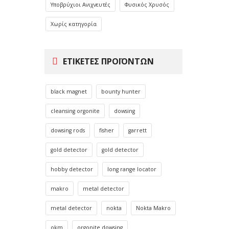
Υποβρύχιοι Ανιχνευτές
Φυσικός Χρυσός
Χωρίς κατηγορία
ΕΤΙΚΈΤΕΣ ΠΡΟΪΌΝΤΩΝ
black magnet
bounty hunter
cleansing orgonite
dowsing
dowsing rods
fisher
garrett
gold detector
gold detector
hobby detector
long range locator
makro
metal detector
metal detector
nokta
Nokta Makro
okm
orgonite dowsing