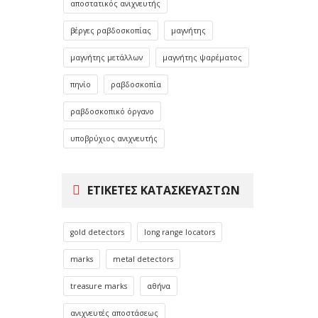
αποστατικός ανιχνευτής
βέργες ραβδοσκοπίας
μαγνήτης
μαγνήτης μετάλλων
μαγνήτης ψαρέματος
πηνίο
ραβδοσκοπία
ραβδοσκοπικό όργανο
υποβρύχιος ανιχνευτής
ΕΤΙΚΈΤΕΣ ΚΑΤΑΣΚΕΥΑΣΤΏΝ
gold detectors
long range locators
marks
metal detectors
treasure marks
αθήνα
ανιχνευτές αποστάσεως