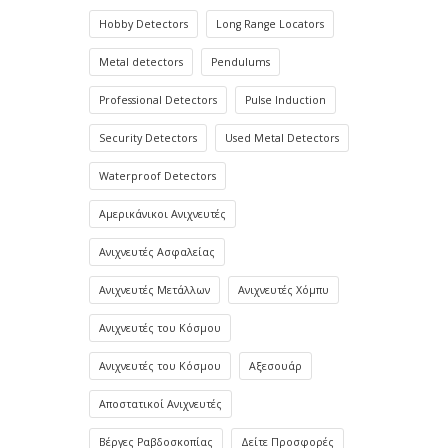
Hobby Detectors
Long Range Locators
Metal detectors
Pendulums
Professional Detectors
Pulse Induction
Security Detectors
Used Metal Detectors
Waterproof Detectors
Αμερικάνικοι Ανιχνευτές
Ανιχνευτές Ασφαλείας
Ανιχνευτές Μετάλλων
Ανιχνευτές Χόμπυ
Ανιχνευτές του Κόσμου
Ανιχνευτές του Κόσμου
Αξεσουάρ
Αποστατικοί Ανιχνευτές
Βέργες Ραβδοσκοπίας
Δείτε Προσφορές