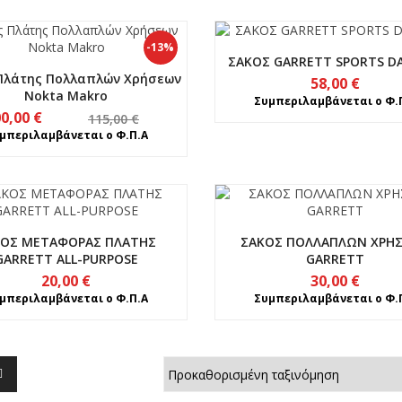
-13%
ΣΑΚΟΣ GARRETT SPORTS D
Πλάτης Πολλαπλών Χρήσεων
58,00
€
Nokta Makro
Συμπεριλαμβάνεται ο Φ.
Original
Η
00,00
€
115,00
€
price
τρέχουσα
μπεριλαμβάνεται ο Φ.Π.Α
was:
τιμή
115,00 €.
είναι:
100,00 €.
ΚΟΣ ΜΕΤΑΦΟΡΑΣ ΠΛΑΤΗΣ
ΣΑΚΟΣ ΠΟΛΛΑΠΛΩΝ ΧΡΗ
GARRETT ALL-PURPOSE
GARRETT
20,00
€
30,00
€
μπεριλαμβάνεται ο Φ.Π.Α
Συμπεριλαμβάνεται ο Φ.