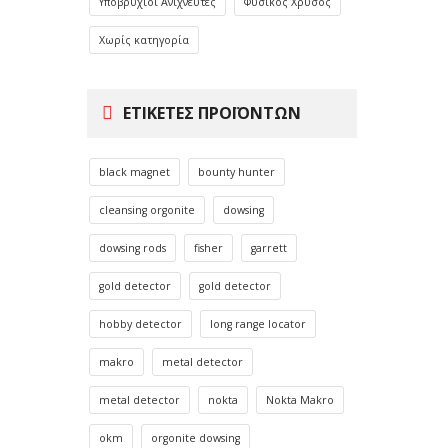
Υποβρύχιοι Ανιχνευτές
Φυσικός Χρυσός
Χωρίς κατηγορία
ΕΤΙΚΈΤΕΣ ΠΡΟΪΌΝΤΩΝ
black magnet
bounty hunter
cleansing orgonite
dowsing
dowsing rods
fisher
garrett
gold detector
gold detector
hobby detector
long range locator
makro
metal detector
metal detector
nokta
Nokta Makro
okm
orgonite dowsing