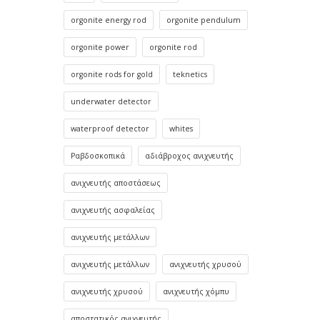
orgonite energy rod
orgonite pendulum
orgonite power
orgonite rod
orgonite rods for gold
teknetics
underwater detector
waterproof detector
whites
Ραβδοσκοπικά
αδιάβροχος ανιχνευτής
ανιχνευτής αποστάσεως
ανιχνευτής ασφαλείας
ανιχνευτής μετάλλων
ανιχνευτής μετάλλων
ανιχνευτής χρυσού
ανιχνευτής χρυσού
ανιχνευτής χόμπυ
αποστατικός ανιχνευτής