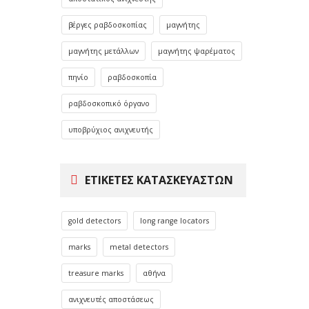
βέργες ραβδοσκοπίας
μαγνήτης
μαγνήτης μετάλλων
μαγνήτης ψαρέματος
πηνίο
ραβδοσκοπία
ραβδοσκοπικό όργανο
υποβρύχιος ανιχνευτής
ΕΤΙΚΈΤΕΣ ΚΑΤΑΣΚΕΥΑΣΤΏΝ
gold detectors
long range locators
marks
metal detectors
treasure marks
αθήνα
ανιχνευτές αποστάσεως