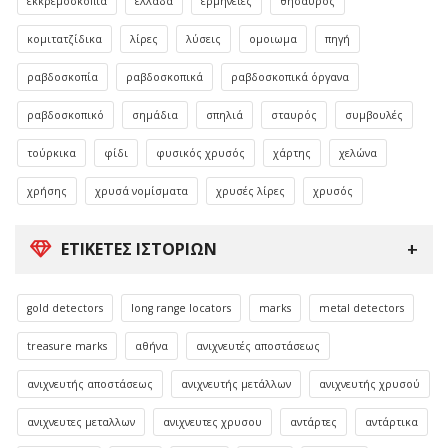
εκκρεμοσκοπία
ελλάδα
ερμηνείες
θησαυρός
κομιτατζίδικα
λίρες
λύσεις
ομοιωμα
πηγή
ραβδοσκοπία
ραβδοσκοπικά
ραβδοσκοπικά όργανα
ραβδοσκοπικό
σημάδια
σπηλιά
σταυρός
συμβουλές
τούρκικα
φίδι
φυσικός χρυσός
χάρτης
χελώνα
χρήσης
χρυσά νομίσματα
χρυσές λίρες
χρυσός
ΕΤΙΚΈΤΕΣ ΙΣΤΟΡΙΏΝ
gold detectors
long range locators
marks
metal detectors
treasure marks
αθήνα
ανιχνευτές αποστάσεως
ανιχνευτής αποστάσεως
ανιχνευτής μετάλλων
ανιχνευτής χρυσού
ανιχνευτες μεταλλων
ανιχνευτες χρυσου
αντάρτες
αντάρτικα