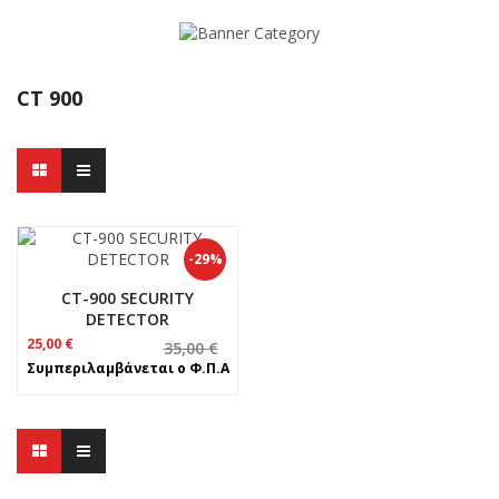
CT 900
-29%
CT-900 SECURITY
DETECTOR
Original
Η
25,00
€
35,00
€
price
τρέχουσα
Συμπεριλαμβάνεται ο Φ.Π.Α
was:
τιμή
35,00 €.
είναι:
25,00 €.