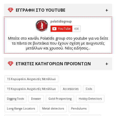
ΕΓΓΡΑΦΗ ΣΤΟ YOUTUBE
Μπείτε στο κανάλι Polatidis group στο youtube για να δείτε
τα πάντα σε βιντεάκια που έχουν σχέση με ανιχνευτές
μετάλλων και χρυσού. Νέες ειδήσεις...
ΕΤΙΚΈΤΕΣ ΚΑΤΗΓΟΡΙΏΝ ΠΡΟΪΌΝΤΩΝ
15 Κορυφαίοι Ανιχνευτές Μετάλλων
15 Κορυφαίοι Ανιχνευτές Μετάλλων
Accessories
Coils
Digging Tools
Dowser
Gold Prospecting
Hobby Detectors
Long Range Locators
Metal detectors
Pendulums