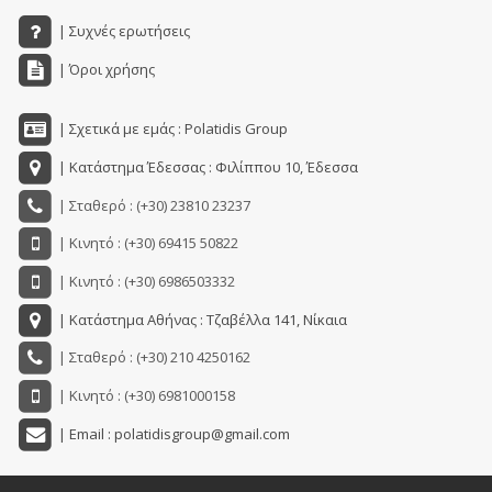
| Συχνές ερωτήσεις
| Όροι χρήσης
| Σχετικά με εμάς : Polatidis Group
| Κατάστημα Έδεσσας : Φιλίππου 10, Έδεσσα
| Σταθερό : (+30) 23810 23237
| Κινητό : (+30) 69415 50822
| Κινητό : (+30) 6986503332
| Κατάστημα Αθήνας : Τζαβέλλα 141, Νίκαια
| Σταθερό : (+30) 210 4250162
| Κινητό : (+30) 6981000158
| Email : polatidisgroup@gmail.com