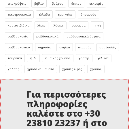
αποκρύψεις
βιβλίο
βράχος
δέντρο
εκκρεμές
εκκρεμοσκοπία
ελλάδα
ερμηνείες
θησαυρός
κομιτατζίδικα
λίρες
λύσεις
ομοιωμα
πηγή
ραβδοσκοπία
ραβδοσκοπικά
ραβδοσκοπικά όργανα
ραβδοσκοπικό
σημάδια
σπηλιά
σταυρός
συμβουλές
τούρκικα
φίδι
φυσικός χρυσός
χάρτης
χελώνα
χρήσης
χρυσά νομίσματα
χρυσές λίρες
χρυσός
Για περισσότερες
πληροφορίες
καλέστε στο +30
23810 23237 ή στο