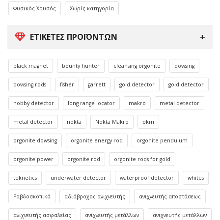
Φυσικός Χρυσός
Χωρίς κατηγορία
ΕΤΙΚΈΤΕΣ ΠΡΟΪΌΝΤΩΝ
black magnet
bounty hunter
cleansing orgonite
dowsing
dowsing rods
fisher
garrett
gold detector
gold detector
hobby detector
long range locator
makro
metal detector
metal detector
nokta
Nokta Makro
okm
orgonite dowsing
orgonite energy rod
orgonite pendulum
orgonite power
orgonite rod
orgonite rods for gold
teknetics
underwater detector
waterproof detector
whites
Ραβδοσκοπικά
αδιάβροχος ανιχνευτής
ανιχνευτής αποστάσεως
ανιχνευτής ασφαλείας
ανιχνευτής μετάλλων
ανιχνευτής μετάλλων