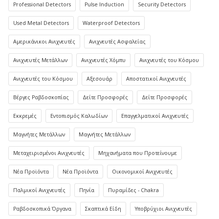
Professional Detectors
Pulse Induction
Security Detectors
Used Metal Detectors
Waterproof Detectors
Αμερικάνικοι Ανιχνευτές
Ανιχνευτές Ασφαλείας
Ανιχνευτές Μετάλλων
Ανιχνευτές Χόμπυ
Ανιχνευτές του Κόσμου
Ανιχνευτές του Κόσμου
Αξεσουάρ
Αποστατικοί Ανιχνευτές
Βέργες Ραβδοσκοπίας
Δείτε Προσφορές
Δείτε Προσφορές
Εκκρεμές
Εντοπισμός Καλωδίων
Επαγγελματικοί Ανιχνευτές
Μαγνήτες Μετάλλων
Μαγνήτες Μετάλλων
Μεταχειρισμένοι Ανιχνευτές
Μηχανήματα που Προτείνουμε
Νέα Προϊόντα
Νέα Προϊόντα
Οικονομικοί Ανιχνευτές
Παλμικοί Ανιχνευτές
Πηνία
Πυραμίδες - Chakra
Ραβδοσκοπικά Όργανα
Σκαπτικά Είδη
Υποβρύχιοι Ανιχνευτές