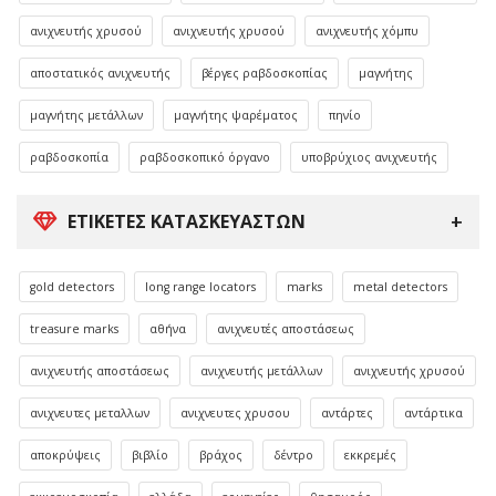
ανιχνευτής χρυσού
ανιχνευτής χρυσού
ανιχνευτής χόμπυ
αποστατικός ανιχνευτής
βέργες ραβδοσκοπίας
μαγνήτης
μαγνήτης μετάλλων
μαγνήτης ψαρέματος
πηνίο
ραβδοσκοπία
ραβδοσκοπικό όργανο
υποβρύχιος ανιχνευτής
ΕΤΙΚΈΤΕΣ ΚΑΤΑΣΚΕΥΑΣΤΏΝ
gold detectors
long range locators
marks
metal detectors
treasure marks
αθήνα
ανιχνευτές αποστάσεως
ανιχνευτής αποστάσεως
ανιχνευτής μετάλλων
ανιχνευτής χρυσού
ανιχνευτες μεταλλων
ανιχνευτες χρυσου
αντάρτες
αντάρτικα
αποκρύψεις
βιβλίο
βράχος
δέντρο
εκκρεμές