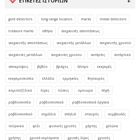
ΕΤΙΚΈΤΕΣ ΙΣΤΟΡΙΏΝ
gold detectors
long range locators
marks
metal detectors
treasure marks
αθήνα
ανιχνευτές αποστάσεως
ανιχνευτής αποστάσεως
ανιχνευτής μετάλλων
ανιχνευτής χρυσού
ανιχνευτες μεταλλων
ανιχνευτες χρυσου
αντάρτες
αντάρτικα
αποκρύψεις
βιβλίο
βράχος
δέντρο
εκκρεμές
εκκρεμοσκοπία
ελλάδα
ερμηνείες
θησαυρός
κομιτατζίδικα
λίρες
λύσεις
ομοιωμα
πηγή
ραβδοσκοπία
ραβδοσκοπικά
ραβδοσκοπικά όργανα
ραβδοσκοπικό
σημάδια
σπηλιά
σταυρός
συμβουλές
τούρκικα
φίδι
φυσικός χρυσός
χάρτης
χελώνα
χρήσης
χρυσά νομίσματα
χρυσές λίρες
χρυσός