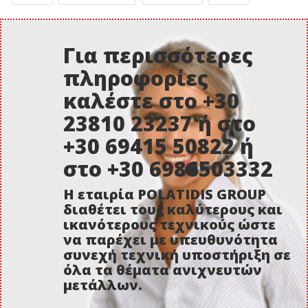
Για περισσότερες
πληροφορίες
καλέστε στο +30
23810 23237 ή στο
+30 69415 50822 ή
στο +30 6986503332
Η εταιρία POLATIDIS GROUP
διαθέτει τους καλύτερους και
ικανότερους τεχνικούς ώστε
να παρέχει με υπευθυνότητα
συνεχή τεχνική υποστήριξη σε
όλα τα θέματα ανιχνευτών
μετάλλων.