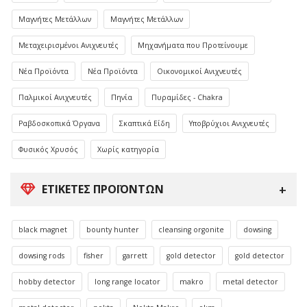
Μαγνήτες Μετάλλων
Μαγνήτες Μετάλλων
Μεταχειρισμένοι Ανιχνευτές
Μηχανήματα που Προτείνουμε
Νέα Προϊόντα
Νέα Προϊόντα
Οικονομικοί Ανιχνευτές
Παλμικοί Ανιχνευτές
Πηνία
Πυραμίδες - Chakra
Ραβδοσκοπικά Όργανα
Σκαπτικά Είδη
Υποβρύχιοι Ανιχνευτές
Φυσικός Χρυσός
Χωρίς κατηγορία
ΕΤΙΚΈΤΕΣ ΠΡΟΪΌΝΤΩΝ
black magnet
bounty hunter
cleansing orgonite
dowsing
dowsing rods
fisher
garrett
gold detector
gold detector
hobby detector
long range locator
makro
metal detector