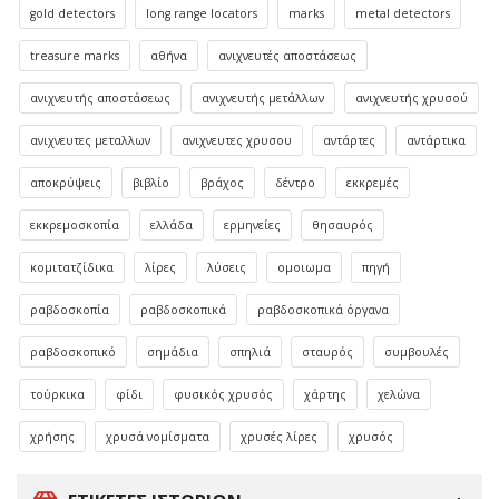
gold detectors
long range locators
marks
metal detectors
treasure marks
αθήνα
ανιχνευτές αποστάσεως
ανιχνευτής αποστάσεως
ανιχνευτής μετάλλων
ανιχνευτής χρυσού
ανιχνευτες μεταλλων
ανιχνευτες χρυσου
αντάρτες
αντάρτικα
αποκρύψεις
βιβλίο
βράχος
δέντρο
εκκρεμές
εκκρεμοσκοπία
ελλάδα
ερμηνείες
θησαυρός
κομιτατζίδικα
λίρες
λύσεις
ομοιωμα
πηγή
ραβδοσκοπία
ραβδοσκοπικά
ραβδοσκοπικά όργανα
ραβδοσκοπικό
σημάδια
σπηλιά
σταυρός
συμβουλές
τούρκικα
φίδι
φυσικός χρυσός
χάρτης
χελώνα
χρήσης
χρυσά νομίσματα
χρυσές λίρες
χρυσός