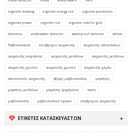
metal detector
nokta
Nokta Makro
okm
orgonite dowsing
orgonite energy rod
orgonite pendulum
orgonite power
orgonite rod
orgonite rods for gold
teknetics
underwater detector
waterproof detector
whites
Ραβδοσκοπικά
αδιάβροχος ανιχνευτής
ανιχνευτής αποστάσεως
ανιχνευτής ασφαλείας
ανιχνευτής μετάλλων
ανιχνευτής μετάλλων
ανιχνευτής χρυσού
ανιχνευτής χρυσού
ανιχνευτής χόμπυ
αποστατικός ανιχνευτής
βέργες ραβδοσκοπίας
μαγνήτης
μαγνήτης μετάλλων
μαγνήτης ψαρέματος
πηνίο
ραβδοσκοπία
ραβδοσκοπικό όργανο
υποβρύχιος ανιχνευτής
ΕΤΙΚΈΤΕΣ ΚΑΤΑΣΚΕΥΑΣΤΏΝ