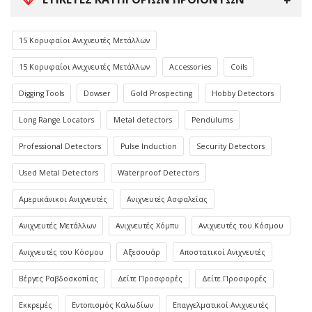
15 Κορυφαίοι Ανιχνευτές Μετάλλων
15 Κορυφαίοι Ανιχνευτές Μετάλλων
Accessories
Coils
Digging Tools
Dowser
Gold Prospecting
Hobby Detectors
Long Range Locators
Metal detectors
Pendulums
Professional Detectors
Pulse Induction
Security Detectors
Used Metal Detectors
Waterproof Detectors
Αμερικάνικοι Ανιχνευτές
Ανιχνευτές Ασφαλείας
Ανιχνευτές Μετάλλων
Ανιχνευτές Χόμπυ
Ανιχνευτές του Κόσμου
Ανιχνευτές του Κόσμου
Αξεσουάρ
Αποστατικοί Ανιχνευτές
Βέργες Ραβδοσκοπίας
Δείτε Προσφορές
Δείτε Προσφορές
Εκκρεμές
Εντοπισμός Καλωδίων
Επαγγελματικοί Ανιχνευτές