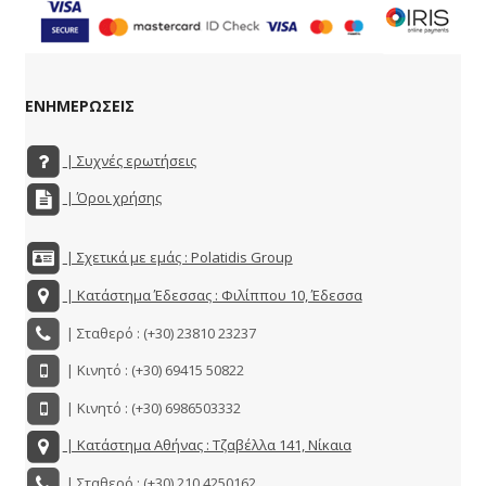
ΕΝΗΜΕΡΩΣΕΙΣ
| Συχνές ερωτήσεις
| Όροι χρήσης
| Σχετικά με εμάς : Polatidis Group
| Κατάστημα Έδεσσας : Φιλίππου 10, Έδεσσα
| Σταθερό : (+30) 23810 23237
| Κινητό : (+30) 69415 50822
| Κινητό : (+30) 6986503332
| Κατάστημα Αθήνας : Τζαβέλλα 141, Νίκαια
| Σταθερό : (+30) 210 4250162