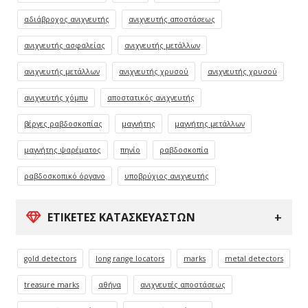
αδιάβροχος ανιχνευτής
ανιχνευτής αποστάσεως
ανιχνευτής ασφαλείας
ανιχνευτής μετάλλων
ανιχνευτής μετάλλων
ανιχνευτής χρυσού
ανιχνευτής χρυσού
ανιχνευτής χόμπυ
αποστατικός ανιχνευτής
βέργες ραβδοσκοπίας
μαγνήτης
μαγνήτης μετάλλων
μαγνήτης ψαρέματος
πηνίο
ραβδοσκοπία
ραβδοσκοπικό όργανο
υποβρύχιος ανιχνευτής
ΕΤΙΚΈΤΕΣ ΚΑΤΑΣΚΕΥΑΣΤΏΝ
gold detectors
long range locators
marks
metal detectors
treasure marks
αθήνα
ανιχνευτές αποστάσεως