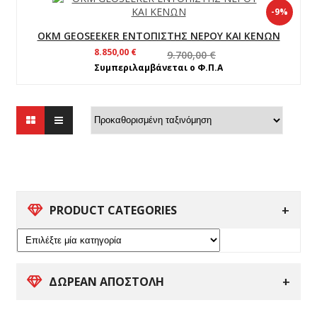
-9%
OKM GEOSEEKER ΕΝΤΟΠΙΣΤΗΣ ΝΕΡΟΥ ΚΑΙ ΚΕΝΩΝ
Original
Η
8.850,00
€
9.700,00
€
price
τρέχουσα
Συμπεριλαμβάνεται ο Φ.Π.Α
was:
τιμή
9.700,00 €.
είναι:
8.850,00 €.
PRODUCT CATEGORIES
ΔΩΡΕΑΝ ΑΠΟΣΤΟΛΗ