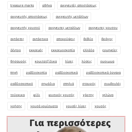
treasure marks
αθήνα
ανιχνευτές αποστάσεως
ανιχνευτής αποστάσεως
ανιχνευτής μετάλλων
ανιχνευτής χρυσού
ανιχνευτες μεταλλων
ανιχνευτες χρυσου
αντάρτες
αντάρτικα
αποκρύψεις
βιβλίο
βράχος
δέντρο
εκκρεμές
εκκρεμοσκοπία
ελλάδα
ερμηνείες
θησαυρός
κομιτατζίδικα
λίρες
λύσεις
ομοιωμα
πηγή
ραβδοσκοπία
ραβδοσκοπικά
ραβδοσκοπικά όργανα
ραβδοσκοπικό
σημάδια
σπηλιά
σταυρός
συμβουλές
τούρκικα
φίδι
φυσικός χρυσός
χάρτης
χελώνα
χρήσης
χρυσά νομίσματα
χρυσές λίρες
χρυσός
Για περισσότερες