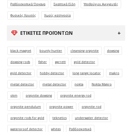
Ραβδοσκοπικά Όργανα
Σκαπτικά Είδη
Υποβρύχιοι Ανιχνευτές
Φυσικός Χρυσός
Χωρίς κατηγορία
ΕΤΙΚΈΤΕΣ ΠΡΟΪΌΝΤΩΝ
black magnet
bounty hunter
cleansing orgonite
dowsing
dowsing rods
fisher
garrett
gold detector
gold detector
hobby detector
long range locator
makro
metal detector
metal detector
nokta
Nokta Makro
okm
orgonite dowsing
orgonite energy rod
orgonite pendulum
orgonite power
orgonite rod
orgonite rods for gold
teknetics
underwater detector
waterproof detector
whites
Ραβδοσκοπικά