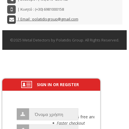
| Κινητό : (+30) 6981000158
| Email : polatidisgroup@gmail.com
©2025 Metal Detectors by Polatidis Group. All Rights Reserved.
SIGN IN OR REGISTER
NEW HERE?
Registration is free and easy!
Faster checkout