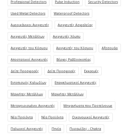
Professional Detectors
Pulse Induction
Security Detectors
Used Metal Detectors
Waterproof Detectors
Αμερικάνικοι Ανιχνευτές
Ανιχνευτές Ασφαλείας
Ανιχνευτές Μετάλλων
Ανιχνευτές Χόμπυ
Ανιχνευτές του Κόσμου
Ανιχνευτές του Κόσμου
Αξεσουάρ
Αποστατικοί Ανιχνευτές
Βέργες Ραβδοσκοπίας
Δείτε Προσφορές
Δείτε Προσφορές
Εκκρεμές
Εντοπισμός Καλωδίων
Επαγγελματικοί Ανιχνευτές
Μαγνήτες Μετάλλων
Μαγνήτες Μετάλλων
Μεταχειρισμένοι Ανιχνευτές
Μηχανήματα που Προτείνουμε
Νέα Προϊόντα
Νέα Προϊόντα
Οικονομικοί Ανιχνευτές
Παλμικοί Ανιχνευτές
Πηνία
Πυραμίδες - Chakra