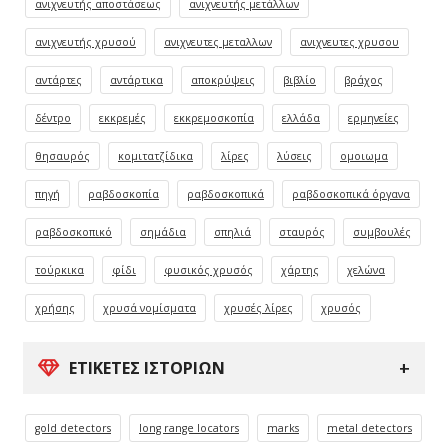
ανιχνευτής αποστάσεως
ανιχνευτής μετάλλων
ανιχνευτής χρυσού
ανιχνευτες μεταλλων
ανιχνευτες χρυσου
αντάρτες
αντάρτικα
αποκρύψεις
βιβλίο
βράχος
δέντρο
εκκρεμές
εκκρεμοσκοπία
ελλάδα
ερμηνείες
θησαυρός
κομιτατζίδικα
λίρες
λύσεις
ομοιωμα
πηγή
ραβδοσκοπία
ραβδοσκοπικά
ραβδοσκοπικά όργανα
ραβδοσκοπικό
σημάδια
σπηλιά
σταυρός
συμβουλές
τούρκικα
φίδι
φυσικός χρυσός
χάρτης
χελώνα
χρήσης
χρυσά νομίσματα
χρυσές λίρες
χρυσός
ΕΤΙΚΈΤΕΣ ΙΣΤΟΡΙΏΝ
gold detectors
long range locators
marks
metal detectors