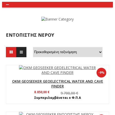
Toggle
navigation
ΕΝΤΟΠΙΣΤΉΣ ΝΕΡΟΎ
-9%
OKM GEOSEEKER GEOELECTRICAL WATER AND CAVE
FINDER
Original
Η
8.850,00
€
9.700,00
€
price
τρέχουσα
Συμπεριλαμβάνεται ο Φ.Π.Α
was:
τιμή
9.700,00 €.
είναι:
8.850,00 €.