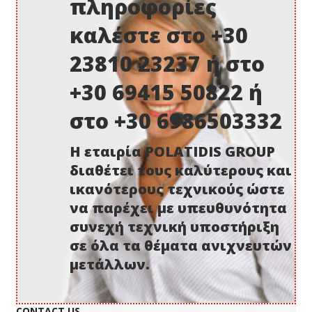
πληροφορίες
καλέστε στο +30
23810 23237 ή στο
+30 69415 50822 ή
στο +30 6986503332
Η εταιρία POLATIDIS GROUP
διαθέτει τους καλύτερους και
ικανότερους τεχνικούς ώστε
να παρέχει με υπευθυνότητα
συνεχή τεχνική υποστήριξη
σε όλα τα θέματα ανιχνευτών
μετάλλων.
CONTACT US