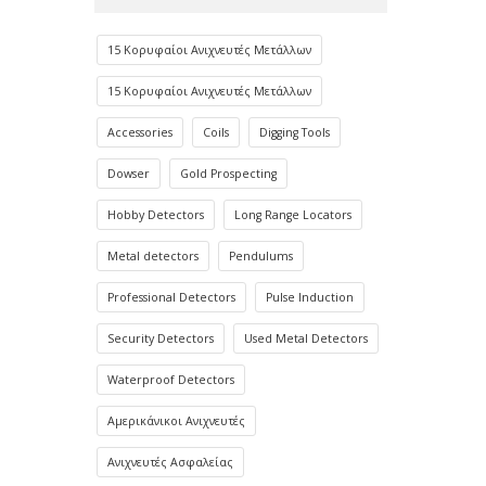
15 Κορυφαίοι Ανιχνευτές Μετάλλων
15 Κορυφαίοι Ανιχνευτές Μετάλλων
Accessories
Coils
Digging Tools
Dowser
Gold Prospecting
Hobby Detectors
Long Range Locators
Metal detectors
Pendulums
Professional Detectors
Pulse Induction
Security Detectors
Used Metal Detectors
Waterproof Detectors
Αμερικάνικοι Ανιχνευτές
Ανιχνευτές Ασφαλείας