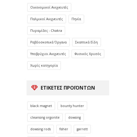
Οικονομικοί Ανιχνευτές
Παλμικοί Ανιχνευτές
Πηνία
Πυραμίδες - Chakra
Ραβδοσκοπικά Όργανα
Σκαπτικά Είδη
Υποβρύχιοι Ανιχνευτές
Φυσικός Χρυσός
Χωρίς κατηγορία
ΕΤΙΚΈΤΕΣ ΠΡΟΪΌΝΤΩΝ
black magnet
bounty hunter
cleansing orgonite
dowsing
dowsing rods
fisher
garrett