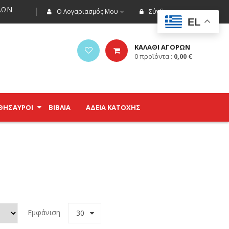
ΩΝ
Ο Λογαριασμός Μου
Σύνδεση
EL
ΚΑΛΑΘΙ ΑΓΟΡΩΝ
0
προϊόντα :
0,00
€
ΘΗΣΑΥΡΟΊ
ΒΙΒΛΊΑ
ΑΔΕΙΑ ΚΑΤΟΧΗΣ
Εμφάνιση
30