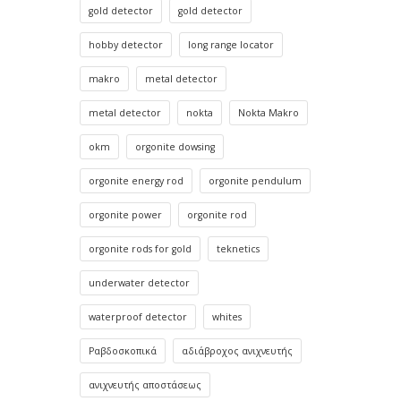
gold detector
gold detector
hobby detector
long range locator
makro
metal detector
metal detector
nokta
Nokta Makro
okm
orgonite dowsing
orgonite energy rod
orgonite pendulum
orgonite power
orgonite rod
orgonite rods for gold
teknetics
underwater detector
waterproof detector
whites
Ραβδοσκοπικά
αδιάβροχος ανιχνευτής
ανιχνευτής αποστάσεως