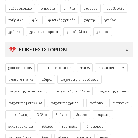
ραβδοσκοπικό
σημάδια
σπηλιά
σταυρός
συμβουλές
τούρκικα
φίδι
φυσικός χρυσός
χάρτης
χελώνα
χρήσης
χρυσά νομίσματα
χρυσές λίρες
χρυσός
ΕΤΙΚΈΤΕΣ ΙΣΤΟΡΙΏΝ
gold detectors
long range locators
marks
metal detectors
treasure marks
αθήνα
ανιχνευτές αποστάσεως
ανιχνευτής αποστάσεως
ανιχνευτής μετάλλων
ανιχνευτής χρυσού
ανιχνευτες μεταλλων
ανιχνευτες χρυσου
αντάρτες
αντάρτικα
αποκρύψεις
βιβλίο
βράχος
δέντρο
εκκρεμές
εκκρεμοσκοπία
ελλάδα
ερμηνείες
θησαυρός