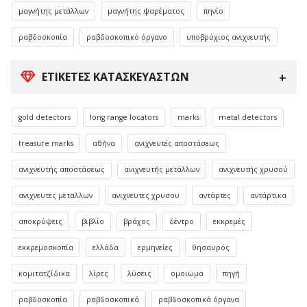
μαγνήτης μετάλλων
μαγνήτης ψαρέματος
πηνίο
ραβδοσκοπία
ραβδοσκοπικό όργανο
υποβρύχιος ανιχνευτής
ΕΤΙΚΈΤΕΣ ΚΑΤΑΣΚΕΥΑΣΤΏΝ
gold detectors
long range locators
marks
metal detectors
treasure marks
αθήνα
ανιχνευτές αποστάσεως
ανιχνευτής αποστάσεως
ανιχνευτής μετάλλων
ανιχνευτής χρυσού
ανιχνευτες μεταλλων
ανιχνευτες χρυσου
αντάρτες
αντάρτικα
αποκρύψεις
βιβλίο
βράχος
δέντρο
εκκρεμές
εκκρεμοσκοπία
ελλάδα
ερμηνείες
θησαυρός
κομιτατζίδικα
λίρες
λύσεις
ομοιωμα
πηγή
ραβδοσκοπία
ραβδοσκοπικά
ραβδοσκοπικά όργανα