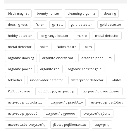
black magnet
bounty hunter
cleansing orgonite
dowsing
dowsing rods
fisher
garrett
gold detector
gold detector
hobby detector
long range locator
makro
metal detector
metal detector
nokta
Nokta Makro
okm
orgonite dowsing
orgonite energy rod
orgonite pendulum
orgonite power
orgonite rod
orgonite rods for gold
teknetics
underwater detector
waterproof detector
whites
Ραβδοσκοπικά
αδιάβροχος ανιχνευτής
ανιχνευτής αποστάσεως
ανιχνευτής ασφαλείας
ανιχνευτής μετάλλων
ανιχνευτής μετάλλων
ανιχνευτής χρυσού
ανιχνευτής χρυσού
ανιχνευτής χόμπυ
αποστατικός ανιχνευτής
βέργες ραβδοσκοπίας
μαγνήτης