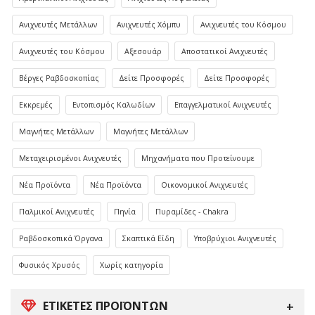
Ανιχνευτές Μετάλλων
Ανιχνευτές Χόμπυ
Ανιχνευτές του Κόσμου
Ανιχνευτές του Κόσμου
Αξεσουάρ
Αποστατικοί Ανιχνευτές
Βέργες Ραβδοσκοπίας
Δείτε Προσφορές
Δείτε Προσφορές
Εκκρεμές
Εντοπισμός Καλωδίων
Επαγγελματικοί Ανιχνευτές
Μαγνήτες Μετάλλων
Μαγνήτες Μετάλλων
Μεταχειρισμένοι Ανιχνευτές
Μηχανήματα που Προτείνουμε
Νέα Προϊόντα
Νέα Προϊόντα
Οικονομικοί Ανιχνευτές
Παλμικοί Ανιχνευτές
Πηνία
Πυραμίδες - Chakra
Ραβδοσκοπικά Όργανα
Σκαπτικά Είδη
Υποβρύχιοι Ανιχνευτές
Φυσικός Χρυσός
Χωρίς κατηγορία
ΕΤΙΚΈΤΕΣ ΠΡΟΪΌΝΤΩΝ