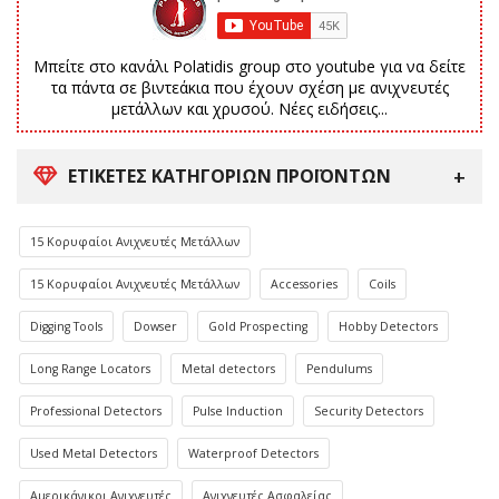
Μπείτε στο κανάλι Polatidis group στο youtube για να δείτε
τα πάντα σε βιντεάκια που έχουν σχέση με ανιχνευτές
μετάλλων και χρυσού. Νέες ειδήσεις...
ΕΤΙΚΈΤΕΣ ΚΑΤΗΓΟΡΙΏΝ ΠΡΟΪΌΝΤΩΝ
15 Κορυφαίοι Ανιχνευτές Μετάλλων
15 Κορυφαίοι Ανιχνευτές Μετάλλων
Accessories
Coils
Digging Tools
Dowser
Gold Prospecting
Hobby Detectors
Long Range Locators
Metal detectors
Pendulums
Professional Detectors
Pulse Induction
Security Detectors
Used Metal Detectors
Waterproof Detectors
Αμερικάνικοι Ανιχνευτές
Ανιχνευτές Ασφαλείας