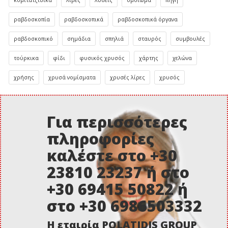
κομιτατζίδικα
λίρες
λύσεις
ομοιωμα
πηγή
ραβδοσκοπία
ραβδοσκοπικά
ραβδοσκοπικά όργανα
ραβδοσκοπικό
σημάδια
σπηλιά
σταυρός
συμβουλές
τούρκικα
φίδι
φυσικός χρυσός
χάρτης
χελώνα
χρήσης
χρυσά νομίσματα
χρυσές λίρες
χρυσός
Για περισσότερες
πληροφορίες
καλέστε στο +30
23810 23237 ή στο
+30 69415 50822 ή
στο +30 6986503332
Η εταιρία POLATIDIS GROUP