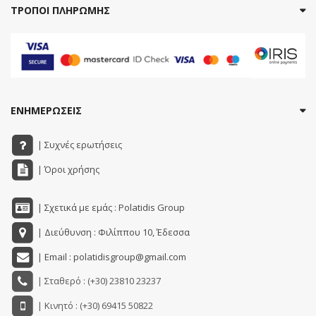
ΤΡΟΠΟΙ ΠΛΗΡΩΜΗΣ
ΕΝΗΜΕΡΩΣΕΙΣ
| Συχνές ερωτήσεις
| Όροι χρήσης
| Σχετικά με εμάς : Polatidis Group
| Διεύθυνση : Φιλίππου 10, Έδεσσα
| Email : polatidisgroup@gmail.com
| Σταθερό : (+30) 23810 23237
| Κινητό : (+30) 69415 50822