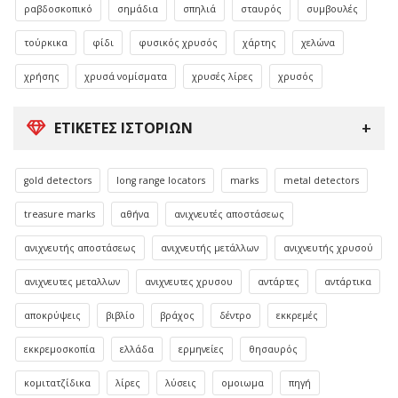
ραβδοσκοπικό
σημάδια
σπηλιά
σταυρός
συμβουλές
τούρκικα
φίδι
φυσικός χρυσός
χάρτης
χελώνα
χρήσης
χρυσά νομίσματα
χρυσές λίρες
χρυσός
ΕΤΙΚΈΤΕΣ ΙΣΤΟΡΙΏΝ
gold detectors
long range locators
marks
metal detectors
treasure marks
αθήνα
ανιχνευτές αποστάσεως
ανιχνευτής αποστάσεως
ανιχνευτής μετάλλων
ανιχνευτής χρυσού
ανιχνευτες μεταλλων
ανιχνευτες χρυσου
αντάρτες
αντάρτικα
αποκρύψεις
βιβλίο
βράχος
δέντρο
εκκρεμές
εκκρεμοσκοπία
ελλάδα
ερμηνείες
θησαυρός
κομιτατζίδικα
λίρες
λύσεις
ομοιωμα
πηγή