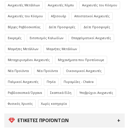
Ανιχνευτές Μετάλλων
Ανιχνευτές Χόμπυ
Ανιχνευτές του Κόσμου
Ανιχνευτές του Κόσμου
Αξεσουάρ
Αποστατικοί Ανιχνευτές
Βέργες Ραβδοσκοπίας
Δείτε Προσφορές
Δείτε Προσφορές
Εκκρεμές
Εντοπισμός Καλωδίων
Επαγγελματικοί Ανιχνευτές
Μαγνήτες Μετάλλων
Μαγνήτες Μετάλλων
Μεταχειρισμένοι Ανιχνευτές
Μηχανήματα που Προτείνουμε
Νέα Προϊόντα
Νέα Προϊόντα
Οικονομικοί Ανιχνευτές
Παλμικοί Ανιχνευτές
Πηνία
Πυραμίδες - Chakra
Ραβδοσκοπικά Όργανα
Σκαπτικά Είδη
Υποβρύχιοι Ανιχνευτές
Φυσικός Χρυσός
Χωρίς κατηγορία
ΕΤΙΚΈΤΕΣ ΠΡΟΪΌΝΤΩΝ