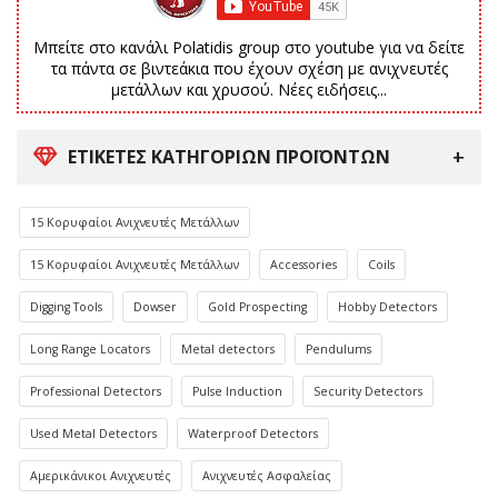
Μπείτε στο κανάλι Polatidis group στο youtube για να δείτε
τα πάντα σε βιντεάκια που έχουν σχέση με ανιχνευτές
μετάλλων και χρυσού. Νέες ειδήσεις...
ΕΤΙΚΈΤΕΣ ΚΑΤΗΓΟΡΙΏΝ ΠΡΟΪΌΝΤΩΝ
15 Κορυφαίοι Ανιχνευτές Μετάλλων
15 Κορυφαίοι Ανιχνευτές Μετάλλων
Accessories
Coils
Digging Tools
Dowser
Gold Prospecting
Hobby Detectors
Long Range Locators
Metal detectors
Pendulums
Professional Detectors
Pulse Induction
Security Detectors
Used Metal Detectors
Waterproof Detectors
Αμερικάνικοι Ανιχνευτές
Ανιχνευτές Ασφαλείας