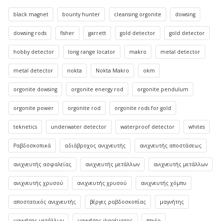
black magnet
bounty hunter
cleansing orgonite
dowsing
dowsing rods
fisher
garrett
gold detector
gold detector
hobby detector
long range locator
makro
metal detector
metal detector
nokta
Nokta Makro
okm
orgonite dowsing
orgonite energy rod
orgonite pendulum
orgonite power
orgonite rod
orgonite rods for gold
teknetics
underwater detector
waterproof detector
whites
Ραβδοσκοπικά
αδιάβροχος ανιχνευτής
ανιχνευτής αποστάσεως
ανιχνευτής ασφαλείας
ανιχνευτής μετάλλων
ανιχνευτής μετάλλων
ανιχνευτής χρυσού
ανιχνευτής χρυσού
ανιχνευτής χόμπυ
αποστατικός ανιχνευτής
βέργες ραβδοσκοπίας
μαγνήτης
μαγνήτης μετάλλων
μαγνήτης ψαρέματος
πηνίο