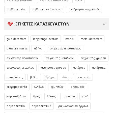
ραβδοσκοπία
ραβδοσκοπικό όργανο
υποβρύχιος ανιχνευτής
ΕΤΙΚΈΤΕΣ ΚΑΤΑΣΚΕΥΑΣΤΏΝ
gold detectors
long range locators
marks
metal detectors
treasure marks
αθήνα
ανιχνευτές αποστάσεως
ανιχνευτής αποστάσεως
ανιχνευτής μετάλλων
ανιχνευτής χρυσού
ανιχνευτες μεταλλων
ανιχνευτες χρυσου
αντάρτες
αντάρτικα
αποκρύψεις
βιβλίο
βράχος
δέντρο
εκκρεμές
εκκρεμοσκοπία
ελλάδα
ερμηνείες
θησαυρός
κομιτατζίδικα
λίρες
λύσεις
ομοιωμα
πηγή
ραβδοσκοπία
ραβδοσκοπικά
ραβδοσκοπικά όργανα