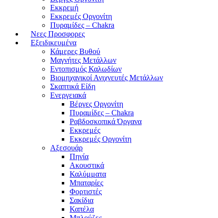
Εκκρεμή
Εκκρεμές Οργονίτη
Πυραμίδες – Chakra
Νεες Προσφορες
Εξειδικευμένα
Κάμερες Βυθού
Μαγνήτες Μετάλλων
Εντοπισμός Καλωδίων
Βιομηχανικοί Ανιχνευτές Μετάλλων
Σκαπτικά Είδη
Ενεργειακά
Βέργες Οργονίτη
Πυραμίδες – Chakra
Ραβδοσκοπικά Όργανα
Εκκρεμές
Εκκρεμές Οργονίτη
Αξεσουάρ
Πηνία
Ακουστικά
Καλύμματα
Μπαταρίες
Φορτιστές
Σακίδια
Καπέλα
Μπλούζες