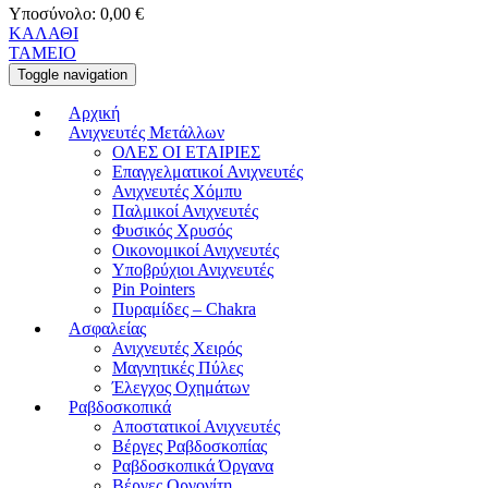
Υποσύνολο:
0,00
€
ΚΑΛΑΘΙ
ΤΑΜΕΙΟ
Toggle navigation
Αρχική
Ανιχνευτές Μετάλλων
ΟΛΕΣ ΟΙ ΕΤΑΙΡΙΕΣ
Επαγγελματικοί Ανιχνευτές
Ανιχνευτές Χόμπυ
Παλμικοί Ανιχνευτές
Φυσικός Χρυσός
Οικονομικοί Ανιχνευτές
Υποβρύχιοι Ανιχνευτές
Pin Pointers
Πυραμίδες – Chakra
Ασφαλείας
Ανιχνευτές Χειρός
Μαγνητικές Πύλες
Έλεγχος Οχημάτων
Ραβδοσκοπικά
Αποστατικοί Ανιχνευτές
Βέργες Ραβδοσκοπίας
Ραβδοσκοπικά Όργανα
Βέργες Οργονίτη