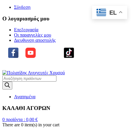
Σύνδεση
EL
Ο λογαριασμός μου
Επεξεργασία
Οι παραγγελίες μου
Διευθυνση αποστολής
Η
ΜΕΓΑΛΥΤΕΡΗ ΓΚΑΜΑ ΑΝΙΧΝΕΥΤΩΝ ΜΕΤΑΛΛΩΝ
Products
search
Αγαπημένα
ΚΑΛΑΘΙ ΑΓΟΡΩΝ
0
προϊόντα :
0,00
€
There are
0 item(s)
in your cart