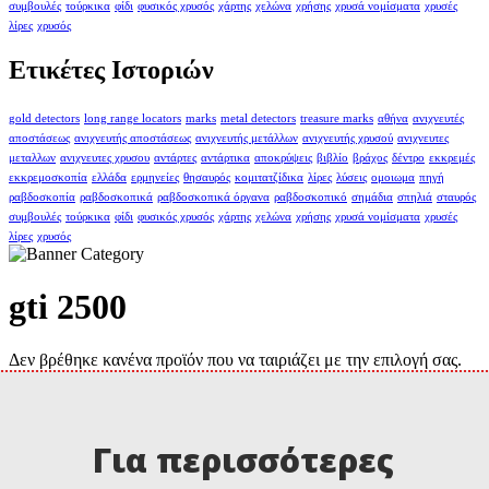
συμβουλές
τούρκικα
φίδι
φυσικός χρυσός
χάρτης
χελώνα
χρήσης
χρυσά νομίσματα
χρυσές
λίρες
χρυσός
Ετικέτες Ιστοριών
gold detectors
long range locators
marks
metal detectors
treasure marks
αθήνα
ανιχνευτές
αποστάσεως
ανιχνευτής αποστάσεως
ανιχνευτής μετάλλων
ανιχνευτής χρυσού
ανιχνευτες
μεταλλων
ανιχνευτες χρυσου
αντάρτες
αντάρτικα
αποκρύψεις
βιβλίο
βράχος
δέντρο
εκκρεμές
εκκρεμοσκοπία
ελλάδα
ερμηνείες
θησαυρός
κομιτατζίδικα
λίρες
λύσεις
ομοιωμα
πηγή
ραβδοσκοπία
ραβδοσκοπικά
ραβδοσκοπικά όργανα
ραβδοσκοπικό
σημάδια
σπηλιά
σταυρός
συμβουλές
τούρκικα
φίδι
φυσικός χρυσός
χάρτης
χελώνα
χρήσης
χρυσά νομίσματα
χρυσές
λίρες
χρυσός
gti 2500
Δεν βρέθηκε κανένα προϊόν που να ταιριάζει με την επιλογή σας.
Για περισσότερες