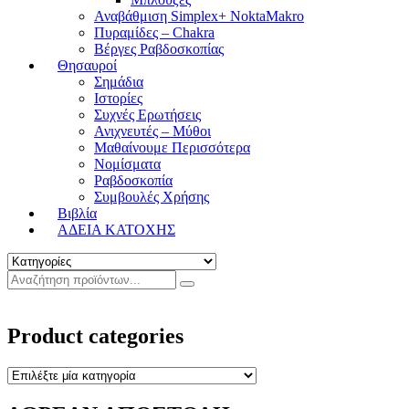
Αναβάθμιση Simplex+ NoktaMakro
Πυραμίδες – Chakra
Βέργες Ραβδοσκοπίας
Θησαυροί
Σημάδια
Ιστορίες
Συχνές Ερωτήσεις
Ανιχνευτές – Μύθοι
Μαθαίνουμε Περισσότερα
Νομίσματα
Ραβδοσκοπία
Συμβουλές Χρήσης
Βιβλία
ΑΔΕΙΑ ΚΑΤΟΧΗΣ
Product categories