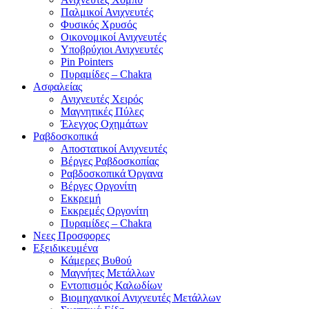
Παλμικοί Ανιχνευτές
Φυσικός Χρυσός
Οικονομικοί Ανιχνευτές
Υποβρύχιοι Ανιχνευτές
Pin Pointers
Πυραμίδες – Chakra
Ασφαλείας
Ανιχνευτές Χειρός
Μαγνητικές Πύλες
Έλεγχος Οχημάτων
Ραβδοσκοπικά
Αποστατικοί Ανιχνευτές
Βέργες Ραβδοσκοπίας
Ραβδοσκοπικά Όργανα
Βέργες Οργονίτη
Εκκρεμή
Εκκρεμές Οργονίτη
Πυραμίδες – Chakra
Νεες Προσφορες
Εξειδικευμένα
Κάμερες Βυθού
Μαγνήτες Μετάλλων
Εντοπισμός Καλωδίων
Βιομηχανικοί Ανιχνευτές Μετάλλων