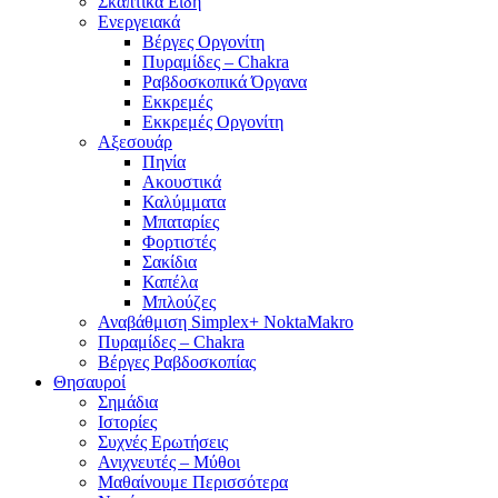
Σκαπτικά Είδη
Ενεργειακά
Βέργες Οργονίτη
Πυραμίδες – Chakra
Ραβδοσκοπικά Όργανα
Εκκρεμές
Εκκρεμές Οργονίτη
Αξεσουάρ
Πηνία
Ακουστικά
Καλύμματα
Μπαταρίες
Φορτιστές
Σακίδια
Καπέλα
Μπλούζες
Αναβάθμιση Simplex+ NoktaMakro
Πυραμίδες – Chakra
Βέργες Ραβδοσκοπίας
Θησαυροί
Σημάδια
Ιστορίες
Συχνές Ερωτήσεις
Ανιχνευτές – Μύθοι
Μαθαίνουμε Περισσότερα