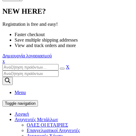
NEW HERE?
Registration is free and easy!
Faster checkout
Save multiple shipping addresses
View and track orders and more
Δημιουργία λογαριασμού
x
X
Products
search
Menu
Toggle navigation
Αρχική
Ανιχνευτές Μετάλλων
ΟΛΕΣ ΟΙ ΕΤΑΙΡΙΕΣ
Επαγγελματικοί Ανιχνευτές
Ανιχνευτές Χόμπυ