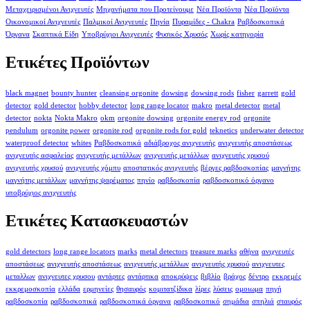
Μεταχειρισμένοι Ανιχνευτές
Μηχανήματα που Προτείνουμε
Νέα Προϊόντα
Νέα Προϊόντα
Οικονομικοί Ανιχνευτές
Παλμικοί Ανιχνευτές
Πηνία
Πυραμίδες - Chakra
Ραβδοσκοπικά
Όργανα
Σκαπτικά Είδη
Υποβρύχιοι Ανιχνευτές
Φυσικός Χρυσός
Χωρίς κατηγορία
Ετικέτες Προϊόντων
black magnet
bounty hunter
cleansing orgonite
dowsing
dowsing rods
fisher
garrett
gold
detector
gold detector
hobby detector
long range locator
makro
metal detector
metal
detector
nokta
Nokta Makro
okm
orgonite dowsing
orgonite energy rod
orgonite
pendulum
orgonite power
orgonite rod
orgonite rods for gold
teknetics
underwater detector
waterproof detector
whites
Ραβδοσκοπικά
αδιάβροχος ανιχνευτής
ανιχνευτής αποστάσεως
ανιχνευτής ασφαλείας
ανιχνευτής μετάλλων
ανιχνευτής μετάλλων
ανιχνευτής χρυσού
ανιχνευτής χρυσού
ανιχνευτής χόμπυ
αποστατικός ανιχνευτής
βέργες ραβδοσκοπίας
μαγνήτης
μαγνήτης μετάλλων
μαγνήτης ψαρέματος
πηνίο
ραβδοσκοπία
ραβδοσκοπικό όργανο
υποβρύχιος ανιχνευτής
Ετικέτες Κατασκευαστών
gold detectors
long range locators
marks
metal detectors
treasure marks
αθήνα
ανιχνευτές
αποστάσεως
ανιχνευτής αποστάσεως
ανιχνευτής μετάλλων
ανιχνευτής χρυσού
ανιχνευτες
μεταλλων
ανιχνευτες χρυσου
αντάρτες
αντάρτικα
αποκρύψεις
βιβλίο
βράχος
δέντρο
εκκρεμές
εκκρεμοσκοπία
ελλάδα
ερμηνείες
θησαυρός
κομιτατζίδικα
λίρες
λύσεις
ομοιωμα
πηγή
ραβδοσκοπία
ραβδοσκοπικά
ραβδοσκοπικά όργανα
ραβδοσκοπικό
σημάδια
σπηλιά
σταυρός