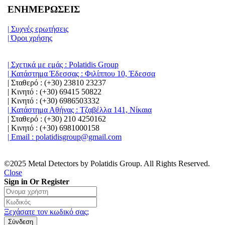
ΕΝΗΜΕΡΩΣΕΙΣ
| Συχνές ερωτήσεις
| Όροι χρήσης
| Σχετικά με εμάς : Polatidis Group
| Κατάστημα Έδεσσας : Φιλίππου 10, Έδεσσα
| Σταθερό : (+30) 23810 23237
| Κινητό : (+30) 69415 50822
| Κινητό : (+30) 6986503332
| Κατάστημα Αθήνας : Τζαβέλλα 141, Νίκαια
| Σταθερό : (+30) 210 4250162
| Κινητό : (+30) 6981000158
| Email : polatidisgroup@gmail.com
©2025 Metal Detectors by Polatidis Group. All Rights Reserved.
Close
Sign in Or Register
Ξεχάσατε τον κωδικό σας;