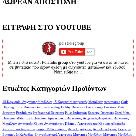
ΔΩΡΕΑΝ ΑΠΟΣΤΟΛΗ
ΕΓΓΡΑΦΗ ΣΤΟ YOUTUBE
Μπείτε στο κανάλι Polatidis group στο youtube για να δείτε τα πάντα
σε βιντεάκια που έχουν σχέση με ανιχνευτές μετάλλων και χρυσού.
Νέες ειδήσεις...
Ετικέτες Κατηγοριών Προϊόντων
15 Κορυφαίοι Ανιχνευτές Μετάλλων
15 Κορυφαίοι Ανιχνευτές Μετάλλων
Accessories
Coils
Digging Tools
Dowser
Gold Prospecting
Hobby Detectors
Long Range Locators
Metal
detectors
Pendulums
Professional Detectors
Pulse Induction
Security Detectors
Used Metal
Detectors
Waterproof Detectors
Αμερικάνικοι Ανιχνευτές
Ανιχνευτές Ασφαλείας
Ανιχνευτές
Μετάλλων
Ανιχνευτές Χόμπυ
Ανιχνευτές του Κόσμου
Ανιχνευτές του Κόσμου
Αξεσουάρ
Αποστατικοί Ανιχνευτές
Βέργες Ραβδοσκοπίας
Δείτε Προσφορές
Δείτε Προσφορές
Εκκρεμές
Εντοπισμός Καλωδίων
Επαγγελματικοί Ανιχνευτές
Μαγνήτες Μετάλλων
Μαγνήτες Μετάλλων