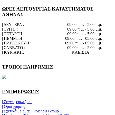
ΩΡΕΣ ΛΕΙΤΟΥΡΓΙΑΣ ΚΑΤΑΣΤΗΜΑΤΟΣ
ΑΘΗΝΑΣ
| ΔΕΥΤΕΡΑ :
09:00 π.μ. - 5:00 μ.μ.
| ΤΡΙΤΗ :
09:00 π.μ. - 5:00 μ.μ.
| ΤΕΤΑΡΤΗ :
09:00 π.μ. - 5:00 μ.μ.
| ΠΕΜΜΤΗ :
09:00 π.μ. - 05:00 μ.μ.
| ΠΑΡΑΣΚΕΥΗ :
09:00 π.μ. - 05:00 μ.μ.
| ΣΑΒΒΑΤΟ :
09:00 π.μ. - 2:00 μ.μ.
| ΚΥΡΙΑΚΗ:
ΚΛΕΙΣΤΑ
ΤΡΟΠΟΙ ΠΛΗΡΩΜΗΣ
ΕΝΗΜΕΡΩΣΕΙΣ
| Συχνές ερωτήσεις
| Όροι χρήσης
| Σχετικά με εμάς : Polatidis Group