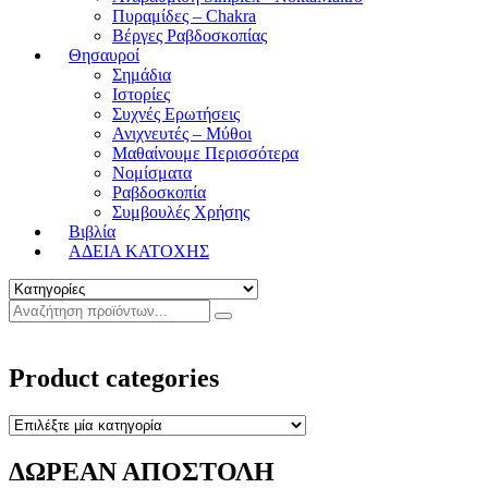
Πυραμίδες – Chakra
Βέργες Ραβδοσκοπίας
Θησαυροί
Σημάδια
Ιστορίες
Συχνές Ερωτήσεις
Ανιχνευτές – Μύθοι
Μαθαίνουμε Περισσότερα
Νομίσματα
Ραβδοσκοπία
Συμβουλές Χρήσης
Βιβλία
ΑΔΕΙΑ ΚΑΤΟΧΗΣ
Product categories
ΔΩΡΕΑΝ ΑΠΟΣΤΟΛΗ