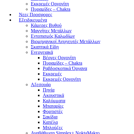
Εκκρεμές Οργονίτη
Πυραμίδες – Chakra
Νεες Προσφορες
Εξειδικευμένα
Κάμερες Βυθού
Μαγνήτες Μετάλλων
Εντοπισμός Καλωδίων
Βιομηχανικοί Ανιχνευτές Μετάλλων
Σκαπτικά Είδη
Ενεργειακά
Βέργες Οργονίτη
Πυραμίδες – Chakra
Ραβδοσκοπικά Όργανα
Εκκρεμές
Εκκρεμές Οργονίτη
Αξεσουάρ
Πηνία
Ακουστικά
Καλύμματα
Μπαταρίες
Φορτιστές
Σακίδια
Καπέλα
Μπλούζες
Αναβάθμιση Simplex+ NoktaMakro