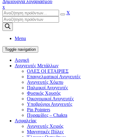
Δημιουργία λογαριασμού
x
X
Products
search
Menu
Toggle navigation
Αρχική
Ανιχνευτές Μετάλλων
ΟΛΕΣ ΟΙ ΕΤΑΙΡΙΕΣ
Επαγγελματικοί Ανιχνευτές
Ανιχνευτές Χόμπυ
Παλμικοί Ανιχνευτές
Φυσικός Χρυσός
Οικονομικοί Ανιχνευτές
Υποβρύχιοι Ανιχνευτές
Pin Pointers
Πυραμίδες – Chakra
Ασφαλείας
Ανιχνευτές Χειρός
Μαγνητικές Πύλες