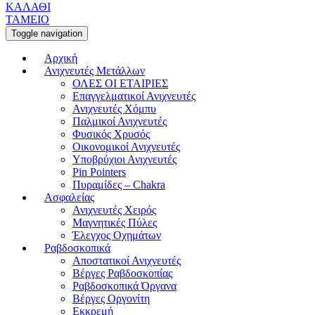
ΚΑΛΑΘΙ
ΤΑΜΕΙΟ
Toggle navigation
Αρχική
Ανιχνευτές Μετάλλων
ΟΛΕΣ ΟΙ ΕΤΑΙΡΙΕΣ
Επαγγελματικοί Ανιχνευτές
Ανιχνευτές Χόμπυ
Παλμικοί Ανιχνευτές
Φυσικός Χρυσός
Οικονομικοί Ανιχνευτές
Υποβρύχιοι Ανιχνευτές
Pin Pointers
Πυραμίδες – Chakra
Ασφαλείας
Ανιχνευτές Χειρός
Μαγνητικές Πύλες
Έλεγχος Οχημάτων
Ραβδοσκοπικά
Αποστατικοί Ανιχνευτές
Βέργες Ραβδοσκοπίας
Ραβδοσκοπικά Όργανα
Βέργες Οργονίτη
Εκκρεμή