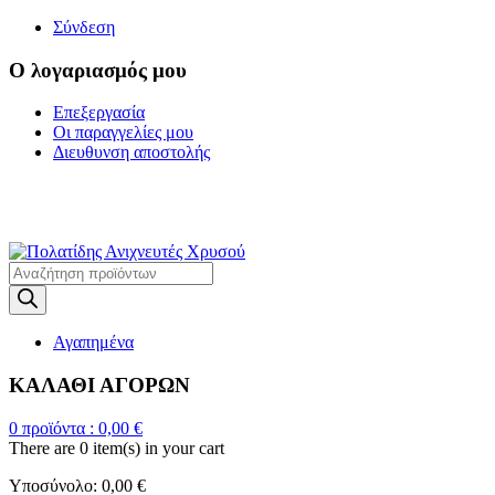
Σύνδεση
Ο λογαριασμός μου
Επεξεργασία
Οι παραγγελίες μου
Διευθυνση αποστολής
Η ΜΕΓΑΛΥΤΕΡΗ
ΓΚΑΜΑ ΑΝΙΧΝΕΥΤΩΝ ΜΕΤΑΛΛΩΝ
Products
search
Αγαπημένα
ΚΑΛΑΘΙ ΑΓΟΡΩΝ
0
προϊόντα :
0,00
€
There are
0 item(s)
in your cart
Υποσύνολο:
0,00
€