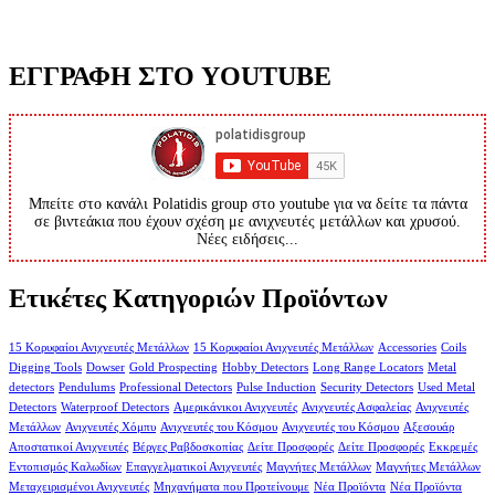
ΕΓΓΡΑΦΗ ΣΤΟ YOUTUBE
Μπείτε στο κανάλι Polatidis group στο youtube για να δείτε τα πάντα
σε βιντεάκια που έχουν σχέση με ανιχνευτές μετάλλων και χρυσού.
Νέες ειδήσεις...
Ετικέτες Κατηγοριών Προϊόντων
15 Κορυφαίοι Ανιχνευτές Μετάλλων
15 Κορυφαίοι Ανιχνευτές Μετάλλων
Accessories
Coils
Digging Tools
Dowser
Gold Prospecting
Hobby Detectors
Long Range Locators
Metal
detectors
Pendulums
Professional Detectors
Pulse Induction
Security Detectors
Used Metal
Detectors
Waterproof Detectors
Αμερικάνικοι Ανιχνευτές
Ανιχνευτές Ασφαλείας
Ανιχνευτές
Μετάλλων
Ανιχνευτές Χόμπυ
Ανιχνευτές του Κόσμου
Ανιχνευτές του Κόσμου
Αξεσουάρ
Αποστατικοί Ανιχνευτές
Βέργες Ραβδοσκοπίας
Δείτε Προσφορές
Δείτε Προσφορές
Εκκρεμές
Εντοπισμός Καλωδίων
Επαγγελματικοί Ανιχνευτές
Μαγνήτες Μετάλλων
Μαγνήτες Μετάλλων
Μεταχειρισμένοι Ανιχνευτές
Μηχανήματα που Προτείνουμε
Νέα Προϊόντα
Νέα Προϊόντα