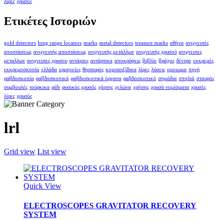
λίρες
χρυσός
Ετικέτες Ιστοριών
gold detectors
long range locators
marks
metal detectors
treasure marks
αθήνα
ανιχνευτές
αποστάσεως
ανιχνευτής αποστάσεως
ανιχνευτής μετάλλων
ανιχνευτής χρυσού
ανιχνευτες
μεταλλων
ανιχνευτες χρυσου
αντάρτες
αντάρτικα
αποκρύψεις
βιβλίο
βράχος
δέντρο
εκκρεμές
εκκρεμοσκοπία
ελλάδα
ερμηνείες
θησαυρός
κομιτατζίδικα
λίρες
λύσεις
ομοιωμα
πηγή
ραβδοσκοπία
ραβδοσκοπικά
ραβδοσκοπικά όργανα
ραβδοσκοπικό
σημάδια
σπηλιά
σταυρός
συμβουλές
τούρκικα
φίδι
φυσικός χρυσός
χάρτης
χελώνα
χρήσης
χρυσά νομίσματα
χρυσές
λίρες
χρυσός
lrl
Grid view
List view
Quick View
ELECTROSCOPES GRAVITATOR RECOVERY
SYSTEM