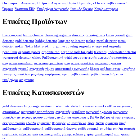
Οικονομικοί Ανιχνευτές
Παλμικοί Ανιχνευτές
Πηνία
Πυραμίδες - Chakra
Ραβδοσκοπικά
Όργανα
Σκαπτικά Είδη
Υποβρύχιοι Ανιχνευτές
Φυσικός Χρυσός
Χωρίς κατηγορία
Ετικέτες Προϊόντων
black magnet
bounty hunter
cleansing orgonite
dowsing
dowsing rods
fisher
garrett
gold
detector
gold detector
hobby detector
long range locator
makro
metal detector
metal
detector
nokta
Nokta Makro
okm
orgonite dowsing
orgonite energy rod
orgonite
pendulum
orgonite power
orgonite rod
orgonite rods for gold
teknetics
underwater detector
waterproof detector
whites
Ραβδοσκοπικά
αδιάβροχος ανιχνευτής
ανιχνευτής αποστάσεως
ανιχνευτής ασφαλείας
ανιχνευτής μετάλλων
ανιχνευτής μετάλλων
ανιχνευτής χρυσού
ανιχνευτής χρυσού
ανιχνευτής χόμπυ
αποστατικός ανιχνευτής
βέργες ραβδοσκοπίας
μαγνήτης
μαγνήτης μετάλλων
μαγνήτης ψαρέματος
πηνίο
ραβδοσκοπία
ραβδοσκοπικό όργανο
υποβρύχιος ανιχνευτής
Ετικέτες Κατασκευαστών
gold detectors
long range locators
marks
metal detectors
treasure marks
αθήνα
ανιχνευτές
αποστάσεως
ανιχνευτής αποστάσεως
ανιχνευτής μετάλλων
ανιχνευτής χρυσού
ανιχνευτες
μεταλλων
ανιχνευτες χρυσου
αντάρτες
αντάρτικα
αποκρύψεις
βιβλίο
βράχος
δέντρο
εκκρεμές
εκκρεμοσκοπία
ελλάδα
ερμηνείες
θησαυρός
κομιτατζίδικα
λίρες
λύσεις
ομοιωμα
πηγή
ραβδοσκοπία
ραβδοσκοπικά
ραβδοσκοπικά όργανα
ραβδοσκοπικό
σημάδια
σπηλιά
σταυρός
συμβουλές
τούρκικα
φίδι
φυσικός χρυσός
χάρτης
χελώνα
χρήσης
χρυσά νομίσματα
χρυσές