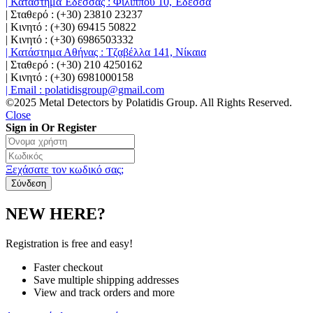
| Κατάστημα Έδεσσας : Φιλίππου 10, Έδεσσα
| Σταθερό : (+30) 23810 23237
| Κινητό : (+30) 69415 50822
| Κινητό : (+30) 6986503332
| Κατάστημα Αθήνας : Τζαβέλλα 141, Νίκαια
| Σταθερό : (+30) 210 4250162
| Κινητό : (+30) 6981000158
| Email : polatidisgroup@gmail.com
©2025 Metal Detectors by Polatidis Group. All Rights Reserved.
Close
Sign in Or Register
Ξεχάσατε τον κωδικό σας;
NEW HERE?
Registration is free and easy!
Faster checkout
Save multiple shipping addresses
View and track orders and more