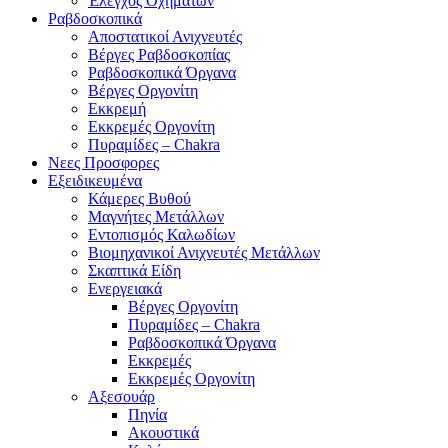
Έλεγχος Οχημάτων
Ραβδοσκοπικά
Αποστατικοί Ανιχνευτές
Βέργες Ραβδοσκοπίας
Ραβδοσκοπικά Όργανα
Βέργες Οργονίτη
Εκκρεμή
Εκκρεμές Οργονίτη
Πυραμίδες – Chakra
Νεες Προσφορες
Εξειδικευμένα
Κάμερες Βυθού
Μαγνήτες Μετάλλων
Εντοπισμός Καλωδίων
Βιομηχανικοί Ανιχνευτές Μετάλλων
Σκαπτικά Είδη
Ενεργειακά
Βέργες Οργονίτη
Πυραμίδες – Chakra
Ραβδοσκοπικά Όργανα
Εκκρεμές
Εκκρεμές Οργονίτη
Αξεσουάρ
Πηνία
Ακουστικά