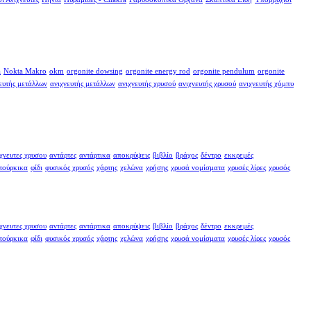
a
Nokta Makro
okm
orgonite dowsing
orgonite energy rod
orgonite pendulum
orgonite
ευτής μετάλλων
ανιχνευτής μετάλλων
ανιχνευτής χρυσού
ανιχνευτής χρυσού
ανιχνευτής χόμπυ
χνευτες χρυσου
αντάρτες
αντάρτικα
αποκρύψεις
βιβλίο
βράχος
δέντρο
εκκρεμές
τούρκικα
φίδι
φυσικός χρυσός
χάρτης
χελώνα
χρήσης
χρυσά νομίσματα
χρυσές λίρες
χρυσός
χνευτες χρυσου
αντάρτες
αντάρτικα
αποκρύψεις
βιβλίο
βράχος
δέντρο
εκκρεμές
τούρκικα
φίδι
φυσικός χρυσός
χάρτης
χελώνα
χρήσης
χρυσά νομίσματα
χρυσές λίρες
χρυσός