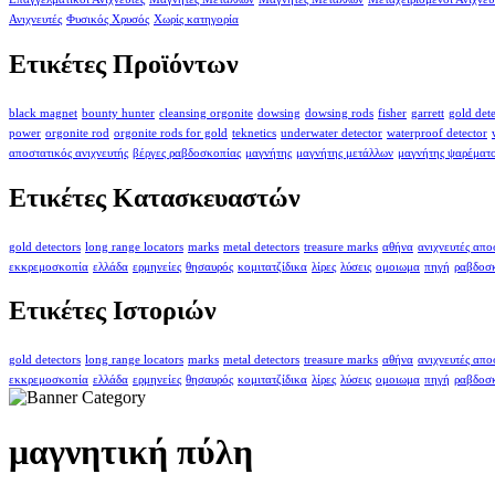
Ανιχνευτές
Φυσικός Χρυσός
Χωρίς κατηγορία
Ετικέτες Προϊόντων
black magnet
bounty hunter
cleansing orgonite
dowsing
dowsing rods
fisher
garrett
gold det
power
orgonite rod
orgonite rods for gold
teknetics
underwater detector
waterproof detector
αποστατικός ανιχνευτής
βέργες ραβδοσκοπίας
μαγνήτης
μαγνήτης μετάλλων
μαγνήτης ψαρέματ
Ετικέτες Κατασκευαστών
gold detectors
long range locators
marks
metal detectors
treasure marks
αθήνα
ανιχνευτές απ
εκκρεμοσκοπία
ελλάδα
ερμηνείες
θησαυρός
κομιτατζίδικα
λίρες
λύσεις
ομοιωμα
πηγή
ραβδοσ
Ετικέτες Ιστοριών
gold detectors
long range locators
marks
metal detectors
treasure marks
αθήνα
ανιχνευτές απ
εκκρεμοσκοπία
ελλάδα
ερμηνείες
θησαυρός
κομιτατζίδικα
λίρες
λύσεις
ομοιωμα
πηγή
ραβδοσ
μαγνητική πύλη