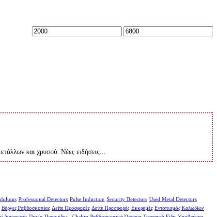
Ελάχιστη
Μέγιστη
τιμή
τιμή
μετάλλων και χρυσού. Νέες ειδήσεις...
dulums
Professional Detectors
Pulse Induction
Security Detectors
Used Metal Detectors
Βέργες Ραβδοσκοπίας
Δείτε Προσφορές
Δείτε Προσφορές
Εκκρεμές
Εντοπισμός Καλωδίων
ί Ανιχνευτές
Πηνία
Πυραμίδες - Chakra
Ραβδοσκοπικά Όργανα
Σκαπτικά Είδη
Υποβρύχιοι