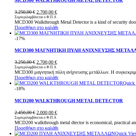
MCD300 WALKTHROUGH METAL DETECTOR
Original
Η
3.250,00
€
2.700,00
€
price
τρέχουσα
Συμπεριλαμβάνεται ο Φ.Π.Α
MCD300 Walkthrough Metal Detector is a kind of security door
was:
τιμή
Προσθήκη στο καλάθι
3.250,00 €.
είναι:
2.700,00 €.
-17%
MCD300 ΜΑΓΝΗΤΙΚΗ ΠΥΛΗ ΑΝΙΧΝΕΥΣΗΣ ΜΕΤΑΛ
Original
Η
3.250,00
€
2.700,00
€
price
τρέχουσα
Συμπεριλαμβάνεται ο Φ.Π.Α
MCD300 μαγνητική πύλη ανίχνευσης μετάλλων. Η συγκεκριμέ
was:
τιμή
Προσθήκη στο καλάθι
3.250,00 €.
είναι:
Quick
2.700,00 €.
-18%
MCD200 WALKTHROUGH METAL DETECTOR
Original
Η
2.450,00
€
2.000,00
€
price
τρέχουσα
Συμπεριλαμβάνεται ο Φ.Π.Α
MCD200 walkthrough metal dtector is economical, practical an
was:
τιμή
Προσθήκη στο καλάθι
2.450,00 €.
είναι:
Quick Vi
2.000,00 €.