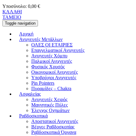
Υποσύνολο:
0,00
€
ΚΑΛΑΘΙ
ΤΑΜΕΙΟ
Toggle navigation
Αρχική
Ανιχνευτές Μετάλλων
ΟΛΕΣ ΟΙ ΕΤΑΙΡΙΕΣ
Επαγγελματικοί Ανιχνευτές
Ανιχνευτές Χόμπυ
Παλμικοί Ανιχνευτές
Φυσικός Χρυσός
Οικονομικοί Ανιχνευτές
Υποβρύχιοι Ανιχνευτές
Pin Pointers
Πυραμίδες – Chakra
Ασφαλείας
Ανιχνευτές Χειρός
Μαγνητικές Πύλες
Έλεγχος Οχημάτων
Ραβδοσκοπικά
Αποστατικοί Ανιχνευτές
Βέργες Ραβδοσκοπίας
Ραβδοσκοπικά Όργανα