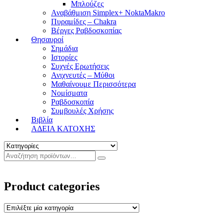
Μπλούζες
Αναβάθμιση Simplex+ NoktaMakro
Πυραμίδες – Chakra
Βέργες Ραβδοσκοπίας
Θησαυροί
Σημάδια
Ιστορίες
Συχνές Ερωτήσεις
Ανιχνευτές – Μύθοι
Μαθαίνουμε Περισσότερα
Νομίσματα
Ραβδοσκοπία
Συμβουλές Χρήσης
Βιβλία
ΑΔΕΙΑ ΚΑΤΟΧΗΣ
Product categories