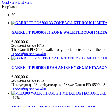
Grid view
List view
Εμφάνιση
30
GARRETT PD6500i 33 ZONE WALKTHROUGH MET
6.800,00
€
Συμπεριλαμβάνεται ο Φ.Π.Α
The Garrett PD 6500i walkthrough metal detector leads the indu
Προσθήκη στο καλάθι
GARRETT PD6500i ΠΥΛΗ ΑΝΙΧΝΕΥΣΗΣ ΜΕΤΑΛΛΩΝ
6.800,00
€
Συμπεριλαμβάνεται ο Φ.Π.Α
Η μαγνητική πύλη ανίχνευσης μετάλλων Garrett PD 6500i οδ
Προσθήκη στο καλάθι
Quick
-17%