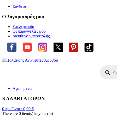
Σύνδεση
Ο λογαριασμός μου
Επεξεργασία
Οι παραγγελίες μου
Διευθυνση αποστολής
Η ΜΕΓΑ
Products
search
Αγαπημένα
ΚΑΛΑΘΙ ΑΓΟΡΩΝ
0
προϊόντα :
0,00
€
There are
0 item(s)
in your cart