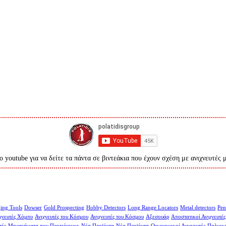
ο youtube για να δείτε τα πάντα σε βιντεάκια που έχουν σχέση με ανιχνευτές 
ing Tools
Dowser
Gold Prospecting
Hobby Detectors
Long Range Locators
Metal detectors
Pen
χνευτές Χόμπυ
Ανιχνευτές του Κόσμου
Ανιχνευτές του Κόσμου
Αξεσουάρ
Αποστατικοί Ανιχνευτές
τές
Μηχανήματα που Προτείνουμε
Νέα Προϊόντα
Νέα Προϊόντα
Οικονομικοί Ανιχνευτές
Παλμικο