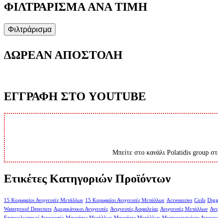
ΦΙΛΤΡΑΡΙΣΜΑ ΑΝΑ ΤΙΜΗ
Φιλτράρισμα
ΔΩΡΕΑΝ ΑΠΟΣΤΟΛΗ
ΕΓΓΡΑΦΗ ΣΤΟ YOUTUBE
Μπείτε στο κανάλι Polatidis group στ
Ετικέτες Κατηγοριών Προϊόντων
15 Κορυφαίοι Ανιχνευτές Μετάλλων
15 Κορυφαίοι Ανιχνευτές Μετάλλων
Accessories
Coils
Digg
Waterproof Detectors
Αμερικάνικοι Ανιχνευτές
Ανιχνευτές Ασφαλείας
Ανιχνευτές Μετάλλων
Ανι
Επαγγελματικοί Ανιχνευτές
Μαγνήτες Μετάλλων
Μαγνήτες Μετάλλων
Μεταχειρισμένοι Ανιχνευ