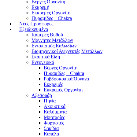
Βέργες Οργονίτη
Εκκρεμή
Εκκρεμές Οργονίτη
Πυραμίδες – Chakra
Νεες Προσφορες
Εξειδικευμένα
Κάμερες Βυθού
Μαγνήτες Μετάλλων
Εντοπισμός Καλωδίων
Βιομηχανικοί Ανιχνευτές Μετάλλων
Σκαπτικά Είδη
Ενεργειακά
Βέργες Οργονίτη
Πυραμίδες – Chakra
Ραβδοσκοπικά Όργανα
Εκκρεμές
Εκκρεμές Οργονίτη
Αξεσουάρ
Πηνία
Ακουστικά
Καλύμματα
Μπαταρίες
Φορτιστές
Σακίδια
Καπέλα