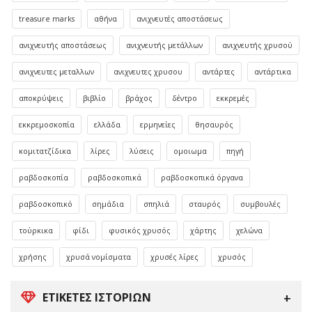
treasure marks
αθήνα
ανιχνευτές αποστάσεως
ανιχνευτής αποστάσεως
ανιχνευτής μετάλλων
ανιχνευτής χρυσού
ανιχνευτες μεταλλων
ανιχνευτες χρυσου
αντάρτες
αντάρτικα
αποκρύψεις
βιβλίο
βράχος
δέντρο
εκκρεμές
εκκρεμοσκοπία
ελλάδα
ερμηνείες
θησαυρός
κομιτατζίδικα
λίρες
λύσεις
ομοιωμα
πηγή
ραβδοσκοπία
ραβδοσκοπικά
ραβδοσκοπικά όργανα
ραβδοσκοπικό
σημάδια
σπηλιά
σταυρός
συμβουλές
τούρκικα
φίδι
φυσικός χρυσός
χάρτης
χελώνα
χρήσης
χρυσά νομίσματα
χρυσές λίρες
χρυσός
ΕΤΙΚΈΤΕΣ ΙΣΤΟΡΙΏΝ