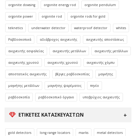
orgonite dowsing
orgonite energy rod
orgonite pendulum
orgonite power
orgonite rod
orgonite rods for gold
teknetics
underwater detector
waterproof detector
whites
Ραβδοσκοπικά
αδιάβροχος ανιχνευτής
ανιχνευτής αποστάσεως
ανιχνευτής ασφαλείας
ανιχνευτής μετάλλων
ανιχνευτής μετάλλων
ανιχνευτής χρυσού
ανιχνευτής χρυσού
ανιχνευτής χόμπυ
αποστατικός ανιχνευτής
βέργες ραβδοσκοπίας
μαγνήτης
μαγνήτης μετάλλων
μαγνήτης ψαρέματος
πηνίο
ραβδοσκοπία
ραβδοσκοπικό όργανο
υποβρύχιος ανιχνευτής
ΕΤΙΚΈΤΕΣ ΚΑΤΑΣΚΕΥΑΣΤΏΝ
gold detectors
long range locators
marks
metal detectors