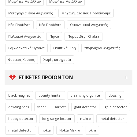
Μαγνήτες Μετάλλων
Μαγνήτες Μετάλλων
Μεταχειρισμένοι Ανιχνευτές
Μηχανήματα που Προτείνουμε
Νέα Προϊόντα
Νέα Προϊόντα
Οικονομικοί Ανιχνευτές
Παλμικοί Ανιχνευτές
Πηνία
Πυραμίδες - Chakra
Ραβδοσκοπικά Όργανα
Σκαπτικά Είδη
Υποβρύχιοι Ανιχνευτές
Φυσικός Χρυσός
Χωρίς κατηγορία
ΕΤΙΚΈΤΕΣ ΠΡΟΪΌΝΤΩΝ
black magnet
bounty hunter
cleansing orgonite
dowsing
dowsing rods
fisher
garrett
gold detector
gold detector
hobby detector
long range locator
makro
metal detector
metal detector
nokta
Nokta Makro
okm