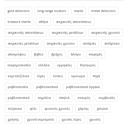
gold detectors
long range locators
marks
metal detectors
treasure marks
αθήνα
ανιχνευτές αποστάσεως
ανιχνευτής αποστάσεως
ανιχνευτής μετάλλων
ανιχνευτής χρυσού
ανιχνευτες μεταλλων
ανιχνευτες χρυσου
αντάρτες
αντάρτικα
αποκρύψεις
βιβλίο
βράχος
δέντρο
εκκρεμές
εκκρεμοσκοπία
ελλάδα
ερμηνείες
θησαυρός
κομιτατζίδικα
λίρες
λύσεις
ομοιωμα
πηγή
ραβδοσκοπία
ραβδοσκοπικά
ραβδοσκοπικά όργανα
ραβδοσκοπικό
σημάδια
σπηλιά
σταυρός
συμβουλές
τούρκικα
φίδι
φυσικός χρυσός
χάρτης
χελώνα
χρήσης
χρυσά νομίσματα
χρυσές λίρες
χρυσός