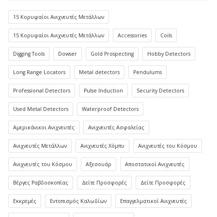
15 Κορυφαίοι Ανιχνευτές Μετάλλων
15 Κορυφαίοι Ανιχνευτές Μετάλλων
Accessories
Coils
Digging Tools
Dowser
Gold Prospecting
Hobby Detectors
Long Range Locators
Metal detectors
Pendulums
Professional Detectors
Pulse Induction
Security Detectors
Used Metal Detectors
Waterproof Detectors
Αμερικάνικοι Ανιχνευτές
Ανιχνευτές Ασφαλείας
Ανιχνευτές Μετάλλων
Ανιχνευτές Χόμπυ
Ανιχνευτές του Κόσμου
Ανιχνευτές του Κόσμου
Αξεσουάρ
Αποστατικοί Ανιχνευτές
Βέργες Ραβδοσκοπίας
Δείτε Προσφορές
Δείτε Προσφορές
Εκκρεμές
Εντοπισμός Καλωδίων
Επαγγελματικοί Ανιχνευτές