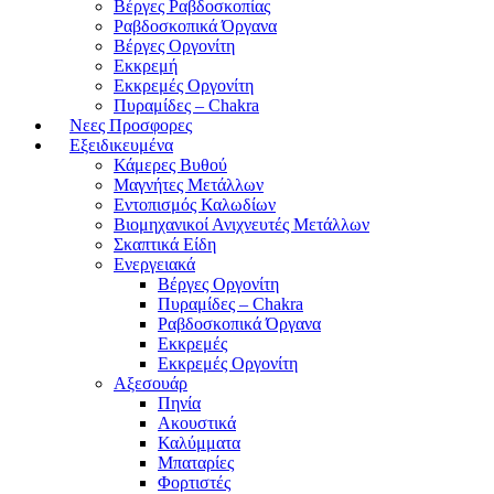
Βέργες Ραβδοσκοπίας
Ραβδοσκοπικά Όργανα
Βέργες Οργονίτη
Εκκρεμή
Εκκρεμές Οργονίτη
Πυραμίδες – Chakra
Νεες Προσφορες
Εξειδικευμένα
Κάμερες Βυθού
Μαγνήτες Μετάλλων
Εντοπισμός Καλωδίων
Βιομηχανικοί Ανιχνευτές Μετάλλων
Σκαπτικά Είδη
Ενεργειακά
Βέργες Οργονίτη
Πυραμίδες – Chakra
Ραβδοσκοπικά Όργανα
Εκκρεμές
Εκκρεμές Οργονίτη
Αξεσουάρ
Πηνία
Ακουστικά
Καλύμματα
Μπαταρίες
Φορτιστές