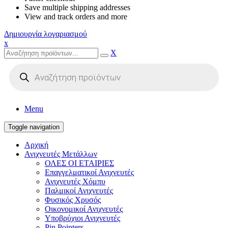
Save multiple shipping addresses
View and track orders and more
Δημιουργία λογαριασμού
x
X
Products
search
Menu
Toggle navigation
Αρχική
Ανιχνευτές Μετάλλων
ΟΛΕΣ ΟΙ ΕΤΑΙΡΙΕΣ
Επαγγελματικοί Ανιχνευτές
Ανιχνευτές Χόμπυ
Παλμικοί Ανιχνευτές
Φυσικός Χρυσός
Οικονομικοί Ανιχνευτές
Υποβρύχιοι Ανιχνευτές
Pin Pointers