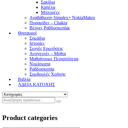
Σακίδια
Καπέλα
Μπλούζες
Αναβάθμιση Simplex+ NoktaMakro
Πυραμίδες – Chakra
Βέργες Ραβδοσκοπίας
Θησαυροί
Σημάδια
Ιστορίες
Συχνές Ερωτήσεις
Ανιχνευτές – Μύθοι
Μαθαίνουμε Περισσότερα
Νομίσματα
Ραβδοσκοπία
Συμβουλές Χρήσης
Βιβλία
ΑΔΕΙΑ ΚΑΤΟΧΗΣ
Product categories