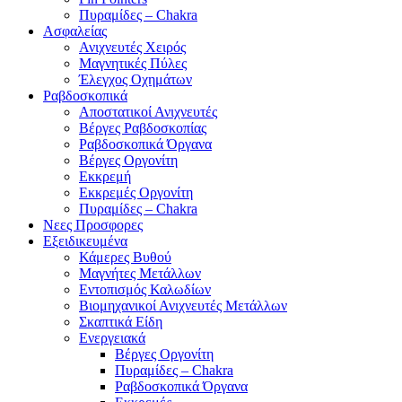
Πυραμίδες – Chakra
Ασφαλείας
Ανιχνευτές Χειρός
Μαγνητικές Πύλες
Έλεγχος Οχημάτων
Ραβδοσκοπικά
Αποστατικοί Ανιχνευτές
Βέργες Ραβδοσκοπίας
Ραβδοσκοπικά Όργανα
Βέργες Οργονίτη
Εκκρεμή
Εκκρεμές Οργονίτη
Πυραμίδες – Chakra
Νεες Προσφορες
Εξειδικευμένα
Κάμερες Βυθού
Μαγνήτες Μετάλλων
Εντοπισμός Καλωδίων
Βιομηχανικοί Ανιχνευτές Μετάλλων
Σκαπτικά Είδη
Ενεργειακά
Βέργες Οργονίτη
Πυραμίδες – Chakra
Ραβδοσκοπικά Όργανα