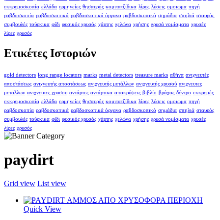
εκκρεμοσκοπία
ελλάδα
ερμηνείες
θησαυρός
κομιτατζίδικα
λίρες
λύσεις
ομοιωμα
πηγή
ραβδοσκοπία
ραβδοσκοπικά
ραβδοσκοπικά όργανα
ραβδοσκοπικό
σημάδια
σπηλιά
σταυρός
συμβουλές
τούρκικα
φίδι
φυσικός χρυσός
χάρτης
χελώνα
χρήσης
χρυσά νομίσματα
χρυσές
λίρες
χρυσός
Ετικέτες Ιστοριών
gold detectors
long range locators
marks
metal detectors
treasure marks
αθήνα
ανιχνευτές
αποστάσεως
ανιχνευτής αποστάσεως
ανιχνευτής μετάλλων
ανιχνευτής χρυσού
ανιχνευτες
μεταλλων
ανιχνευτες χρυσου
αντάρτες
αντάρτικα
αποκρύψεις
βιβλίο
βράχος
δέντρο
εκκρεμές
εκκρεμοσκοπία
ελλάδα
ερμηνείες
θησαυρός
κομιτατζίδικα
λίρες
λύσεις
ομοιωμα
πηγή
ραβδοσκοπία
ραβδοσκοπικά
ραβδοσκοπικά όργανα
ραβδοσκοπικό
σημάδια
σπηλιά
σταυρός
συμβουλές
τούρκικα
φίδι
φυσικός χρυσός
χάρτης
χελώνα
χρήσης
χρυσά νομίσματα
χρυσές
λίρες
χρυσός
paydirt
Grid view
List view
Quick View