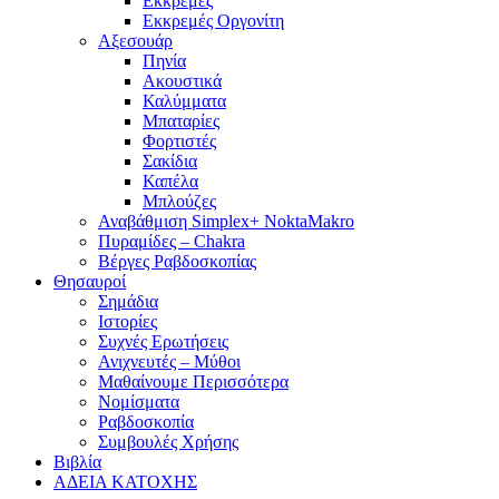
Εκκρεμές
Εκκρεμές Οργονίτη
Αξεσουάρ
Πηνία
Ακουστικά
Καλύμματα
Μπαταρίες
Φορτιστές
Σακίδια
Καπέλα
Μπλούζες
Αναβάθμιση Simplex+ NoktaMakro
Πυραμίδες – Chakra
Βέργες Ραβδοσκοπίας
Θησαυροί
Σημάδια
Ιστορίες
Συχνές Ερωτήσεις
Ανιχνευτές – Μύθοι
Μαθαίνουμε Περισσότερα
Νομίσματα
Ραβδοσκοπία
Συμβουλές Χρήσης
Βιβλία
ΑΔΕΙΑ ΚΑΤΟΧΗΣ