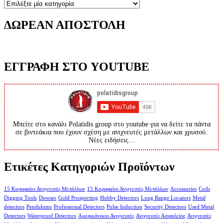
ΔΩΡΕΑΝ ΑΠΟΣΤΟΛΗ
ΕΓΓΡΑΦΗ ΣΤΟ YOUTUBE
Μπείτε στο κανάλι Polatidis group στο youtube για να δείτε τα πάντα
σε βιντεάκια που έχουν σχέση με ανιχνευτές μετάλλων και χρυσού.
Νέες ειδήσεις...
Ετικέτες Κατηγοριών Προϊόντων
15 Κορυφαίοι Ανιχνευτές Μετάλλων
15 Κορυφαίοι Ανιχνευτές Μετάλλων
Accessories
Coils
Digging Tools
Dowser
Gold Prospecting
Hobby Detectors
Long Range Locators
Metal
detectors
Pendulums
Professional Detectors
Pulse Induction
Security Detectors
Used Metal
Detectors
Waterproof Detectors
Αμερικάνικοι Ανιχνευτές
Ανιχνευτές Ασφαλείας
Ανιχνευτές