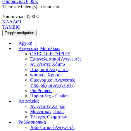
0
προϊόντα :
0,00
€
There are
0 item(s)
in your cart
Υποσύνολο:
0,00
€
ΚΑΛΑΘΙ
ΤΑΜΕΙΟ
Toggle navigation
Αρχική
Ανιχνευτές Μετάλλων
ΟΛΕΣ ΟΙ ΕΤΑΙΡΙΕΣ
Επαγγελματικοί Ανιχνευτές
Ανιχνευτές Χόμπυ
Παλμικοί Ανιχνευτές
Φυσικός Χρυσός
Οικονομικοί Ανιχνευτές
Υποβρύχιοι Ανιχνευτές
Pin Pointers
Πυραμίδες – Chakra
Ασφαλείας
Ανιχνευτές Χειρός
Μαγνητικές Πύλες
Έλεγχος Οχημάτων
Ραβδοσκοπικά
Αποστατικοί Ανιχνευτές