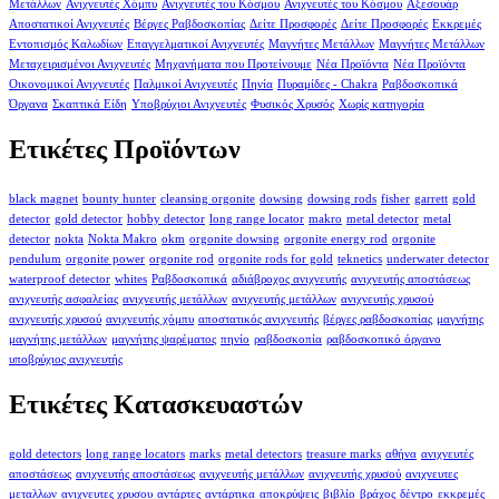
Μετάλλων
Ανιχνευτές Χόμπυ
Ανιχνευτές του Κόσμου
Ανιχνευτές του Κόσμου
Αξεσουάρ
Αποστατικοί Ανιχνευτές
Βέργες Ραβδοσκοπίας
Δείτε Προσφορές
Δείτε Προσφορές
Εκκρεμές
Εντοπισμός Καλωδίων
Επαγγελματικοί Ανιχνευτές
Μαγνήτες Μετάλλων
Μαγνήτες Μετάλλων
Μεταχειρισμένοι Ανιχνευτές
Μηχανήματα που Προτείνουμε
Νέα Προϊόντα
Νέα Προϊόντα
Οικονομικοί Ανιχνευτές
Παλμικοί Ανιχνευτές
Πηνία
Πυραμίδες - Chakra
Ραβδοσκοπικά
Όργανα
Σκαπτικά Είδη
Υποβρύχιοι Ανιχνευτές
Φυσικός Χρυσός
Χωρίς κατηγορία
Ετικέτες Προϊόντων
black magnet
bounty hunter
cleansing orgonite
dowsing
dowsing rods
fisher
garrett
gold
detector
gold detector
hobby detector
long range locator
makro
metal detector
metal
detector
nokta
Nokta Makro
okm
orgonite dowsing
orgonite energy rod
orgonite
pendulum
orgonite power
orgonite rod
orgonite rods for gold
teknetics
underwater detector
waterproof detector
whites
Ραβδοσκοπικά
αδιάβροχος ανιχνευτής
ανιχνευτής αποστάσεως
ανιχνευτής ασφαλείας
ανιχνευτής μετάλλων
ανιχνευτής μετάλλων
ανιχνευτής χρυσού
ανιχνευτής χρυσού
ανιχνευτής χόμπυ
αποστατικός ανιχνευτής
βέργες ραβδοσκοπίας
μαγνήτης
μαγνήτης μετάλλων
μαγνήτης ψαρέματος
πηνίο
ραβδοσκοπία
ραβδοσκοπικό όργανο
υποβρύχιος ανιχνευτής
Ετικέτες Κατασκευαστών
gold detectors
long range locators
marks
metal detectors
treasure marks
αθήνα
ανιχνευτές
αποστάσεως
ανιχνευτής αποστάσεως
ανιχνευτής μετάλλων
ανιχνευτής χρυσού
ανιχνευτες
μεταλλων
ανιχνευτες χρυσου
αντάρτες
αντάρτικα
αποκρύψεις
βιβλίο
βράχος
δέντρο
εκκρεμές