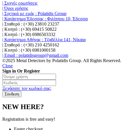
| Συχνές ερωτήσεις
| Όροι χρήσης
| Σχετικά με εμάς : Polatidis Group
| Κατάστημα Έδεσσας : Φιλίππου 10, Έδεσσα
| Σταθερό : (+30) 23810 23237
| Κινητό : (+30) 69415 50822
| Κινητό : (+30) 6986503332
| Κατάστημα Αθήνας : Τζαβέλλα 141, Νίκαια
| Σταθερό : (+30) 210 4250162
| Κινητό : (+30) 6981000158
| Email : polatidisgroup@gmail.com
©2025 Metal Detectors by Polatidis Group. All Rights Reserved.
Close
Sign in Or Register
Ξεχάσατε τον κωδικό σας;
NEW HERE?
Registration is free and easy!
Faster checkout