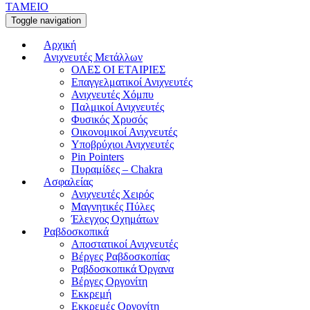
ΤΑΜΕΙΟ
Toggle navigation
Αρχική
Ανιχνευτές Μετάλλων
ΟΛΕΣ ΟΙ ΕΤΑΙΡΙΕΣ
Επαγγελματικοί Ανιχνευτές
Ανιχνευτές Χόμπυ
Παλμικοί Ανιχνευτές
Φυσικός Χρυσός
Οικονομικοί Ανιχνευτές
Υποβρύχιοι Ανιχνευτές
Pin Pointers
Πυραμίδες – Chakra
Ασφαλείας
Ανιχνευτές Χειρός
Μαγνητικές Πύλες
Έλεγχος Οχημάτων
Ραβδοσκοπικά
Αποστατικοί Ανιχνευτές
Βέργες Ραβδοσκοπίας
Ραβδοσκοπικά Όργανα
Βέργες Οργονίτη
Εκκρεμή
Εκκρεμές Οργονίτη