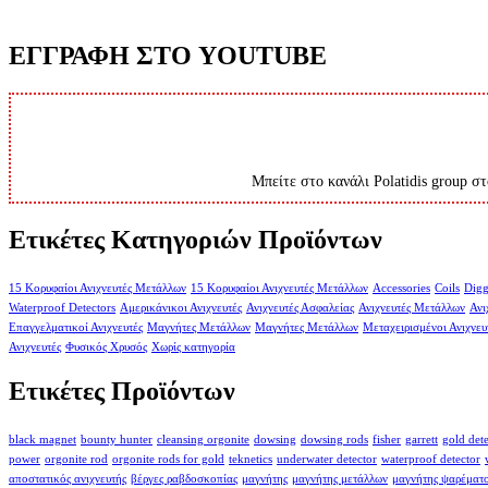
ΕΓΓΡΑΦΗ ΣΤΟ YOUTUBE
Μπείτε στο κανάλι Polatidis group στ
Ετικέτες Κατηγοριών Προϊόντων
15 Κορυφαίοι Ανιχνευτές Μετάλλων
15 Κορυφαίοι Ανιχνευτές Μετάλλων
Accessories
Coils
Digg
Waterproof Detectors
Αμερικάνικοι Ανιχνευτές
Ανιχνευτές Ασφαλείας
Ανιχνευτές Μετάλλων
Ανι
Επαγγελματικοί Ανιχνευτές
Μαγνήτες Μετάλλων
Μαγνήτες Μετάλλων
Μεταχειρισμένοι Ανιχνευ
Ανιχνευτές
Φυσικός Χρυσός
Χωρίς κατηγορία
Ετικέτες Προϊόντων
black magnet
bounty hunter
cleansing orgonite
dowsing
dowsing rods
fisher
garrett
gold det
power
orgonite rod
orgonite rods for gold
teknetics
underwater detector
waterproof detector
αποστατικός ανιχνευτής
βέργες ραβδοσκοπίας
μαγνήτης
μαγνήτης μετάλλων
μαγνήτης ψαρέματ