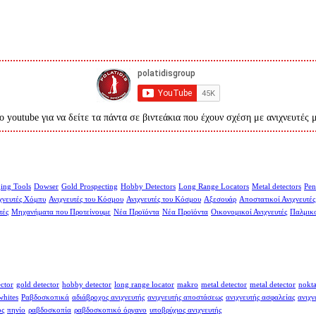
ο youtube για να δείτε τα πάντα σε βιντεάκια που έχουν σχέση με ανιχνευτές 
ing Tools
Dowser
Gold Prospecting
Hobby Detectors
Long Range Locators
Metal detectors
Pen
χνευτές Χόμπυ
Ανιχνευτές του Κόσμου
Ανιχνευτές του Κόσμου
Αξεσουάρ
Αποστατικοί Ανιχνευτές
τές
Μηχανήματα που Προτείνουμε
Νέα Προϊόντα
Νέα Προϊόντα
Οικονομικοί Ανιχνευτές
Παλμικο
ector
gold detector
hobby detector
long range locator
makro
metal detector
metal detector
nokt
whites
Ραβδοσκοπικά
αδιάβροχος ανιχνευτής
ανιχνευτής αποστάσεως
ανιχνευτής ασφαλείας
ανιχν
ος
πηνίο
ραβδοσκοπία
ραβδοσκοπικό όργανο
υποβρύχιος ανιχνευτής