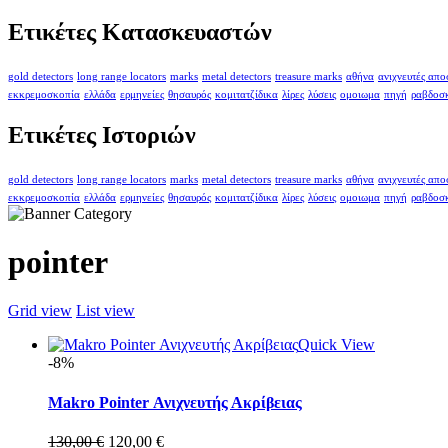
Ετικέτες Κατασκευαστών
gold detectors
long range locators
marks
metal detectors
treasure marks
αθήνα
ανιχνευτές απ
εκκρεμοσκοπία
ελλάδα
ερμηνείες
θησαυρός
κομιτατζίδικα
λίρες
λύσεις
ομοιωμα
πηγή
ραβδοσ
Ετικέτες Ιστοριών
gold detectors
long range locators
marks
metal detectors
treasure marks
αθήνα
ανιχνευτές απ
εκκρεμοσκοπία
ελλάδα
ερμηνείες
θησαυρός
κομιτατζίδικα
λίρες
λύσεις
ομοιωμα
πηγή
ραβδοσ
pointer
Grid view
List view
Quick View
-8%
Makro Pointer Ανιχνευτής Ακρίβειας
Original
Η
130,00
€
120,00
€