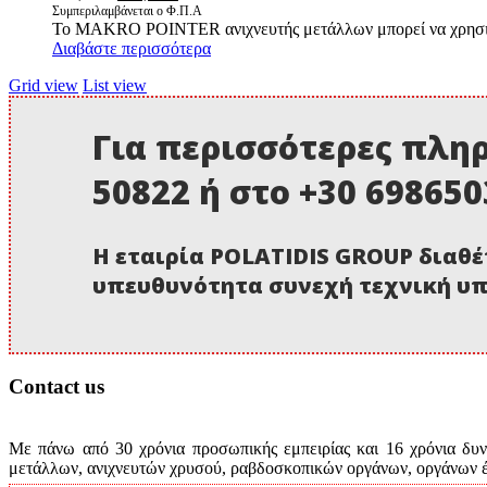
price
τρέχουσα
Συμπεριλαμβάνεται ο Φ.Π.Α
Το MAKRO POINTER ανιχνευτής μετάλλων μπορεί να χρησιμο
was:
τιμή
Διαβάστε περισσότερα
130,00 €.
είναι:
120,00 €.
Grid view
List view
Για περισσότερες πληρ
50822 ή στο +30 69865
Η εταιρία POLATIDIS GROUP διαθέ
υπευθυνότητα συνεχή τεχνική υπ
Contact us
Με πάνω από 30 χρόνια προσωπικής εμπειρίας και 16 χρόνια δυνα
μετάλλων, ανιχνευτών χρυσού, ραβδοσκοπικών οργάνων, οργάνων έρ