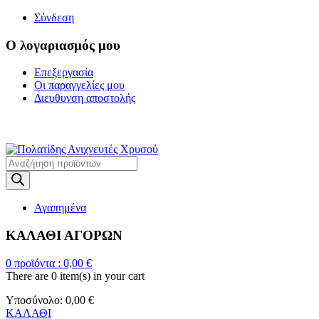
Σύνδεση
Ο λογαριασμός μου
Επεξεργασία
Οι παραγγελίες μου
Διευθυνση αποστολής
Η ΜΕΓΑΛΥΤΕΡΗ ΓΚΑΜΑ Α
Products
search
Αγαπημένα
ΚΑΛΑΘΙ ΑΓΟΡΩΝ
0
προϊόντα :
0,00
€
There are
0 item(s)
in your cart
Υποσύνολο:
0,00
€
ΚΑΛΑΘΙ