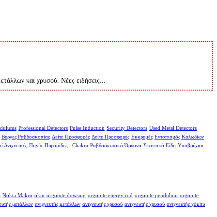
μετάλλων και χρυσού. Νέες ειδήσεις...
dulums
Professional Detectors
Pulse Induction
Security Detectors
Used Metal Detectors
Βέργες Ραβδοσκοπίας
Δείτε Προσφορές
Δείτε Προσφορές
Εκκρεμές
Εντοπισμός Καλωδίων
ί Ανιχνευτές
Πηνία
Πυραμίδες - Chakra
Ραβδοσκοπικά Όργανα
Σκαπτικά Είδη
Υποβρύχιοι
a
Nokta Makro
okm
orgonite dowsing
orgonite energy rod
orgonite pendulum
orgonite
ευτής μετάλλων
ανιχνευτής μετάλλων
ανιχνευτής χρυσού
ανιχνευτής χρυσού
ανιχνευτής χόμπυ