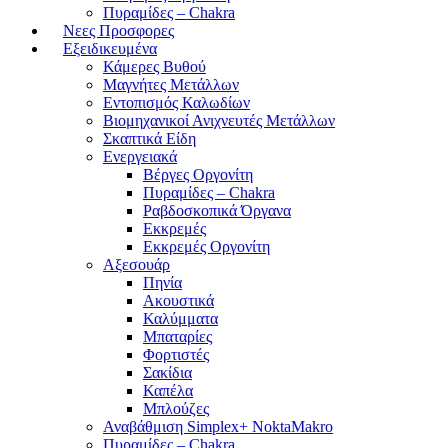
Πυραμίδες – Chakra
Νεες Προσφορες
Εξειδικευμένα
Κάμερες Βυθού
Μαγνήτες Μετάλλων
Εντοπισμός Καλωδίων
Βιομηχανικοί Ανιχνευτές Μετάλλων
Σκαπτικά Είδη
Ενεργειακά
Βέργες Οργονίτη
Πυραμίδες – Chakra
Ραβδοσκοπικά Όργανα
Εκκρεμές
Εκκρεμές Οργονίτη
Αξεσουάρ
Πηνία
Ακουστικά
Καλύμματα
Μπαταρίες
Φορτιστές
Σακίδια
Καπέλα
Μπλούζες
Αναβάθμιση Simplex+ NoktaMakro
Πυραμίδες – Chakra