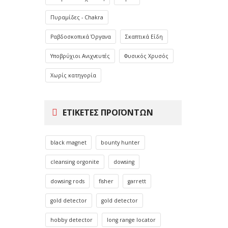
Πυραμίδες - Chakra
Ραβδοσκοπικά Όργανα
Σκαπτικά Είδη
Υποβρύχιοι Ανιχνευτές
Φυσικός Χρυσός
Χωρίς κατηγορία
ΕΤΙΚΈΤΕΣ ΠΡΟΪΌΝΤΩΝ
black magnet
bounty hunter
cleansing orgonite
dowsing
dowsing rods
fisher
garrett
gold detector
gold detector
hobby detector
long range locator