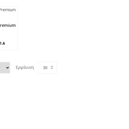
Premium
Π.Α
Εμφάνιση
30