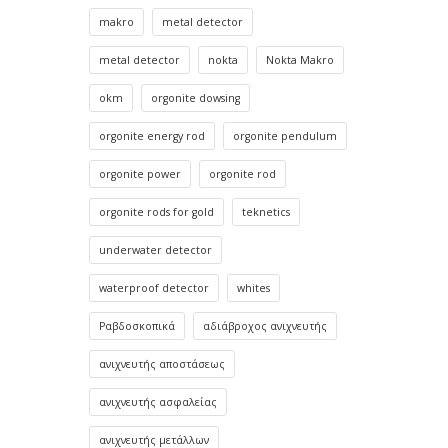
makro
metal detector
metal detector
nokta
Nokta Makro
okm
orgonite dowsing
orgonite energy rod
orgonite pendulum
orgonite power
orgonite rod
orgonite rods for gold
teknetics
underwater detector
waterproof detector
whites
Ραβδοσκοπικά
αδιάβροχος ανιχνευτής
ανιχνευτής αποστάσεως
ανιχνευτής ασφαλείας
ανιχνευτής μετάλλων