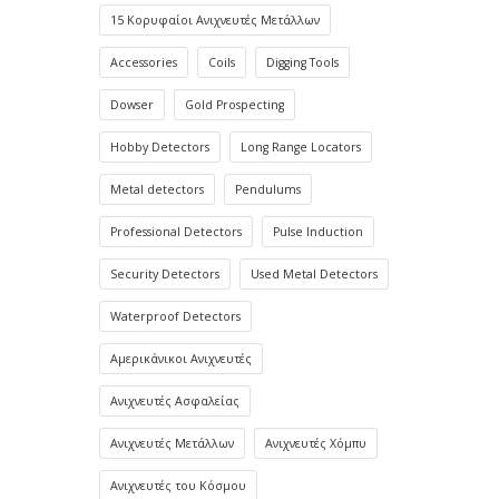
15 Κορυφαίοι Ανιχνευτές Μετάλλων
Accessories
Coils
Digging Tools
Dowser
Gold Prospecting
Hobby Detectors
Long Range Locators
Metal detectors
Pendulums
Professional Detectors
Pulse Induction
Security Detectors
Used Metal Detectors
Waterproof Detectors
Αμερικάνικοι Ανιχνευτές
Ανιχνευτές Ασφαλείας
Ανιχνευτές Μετάλλων
Ανιχνευτές Χόμπυ
Ανιχνευτές του Κόσμου