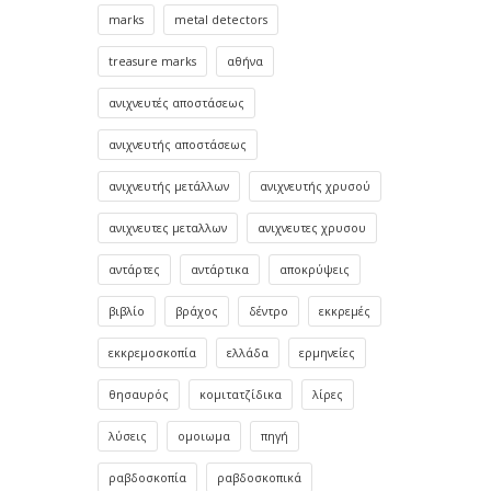
marks
metal detectors
treasure marks
αθήνα
ανιχνευτές αποστάσεως
ανιχνευτής αποστάσεως
ανιχνευτής μετάλλων
ανιχνευτής χρυσού
ανιχνευτες μεταλλων
ανιχνευτες χρυσου
αντάρτες
αντάρτικα
αποκρύψεις
βιβλίο
βράχος
δέντρο
εκκρεμές
εκκρεμοσκοπία
ελλάδα
ερμηνείες
θησαυρός
κομιτατζίδικα
λίρες
λύσεις
ομοιωμα
πηγή
ραβδοσκοπία
ραβδοσκοπικά