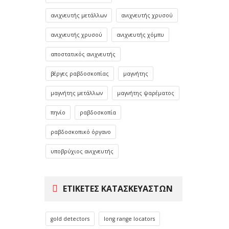
ανιχνευτής μετάλλων
ανιχνευτής χρυσού
ανιχνευτής χρυσού
ανιχνευτής χόμπυ
αποστατικός ανιχνευτής
βέργες ραβδοσκοπίας
μαγνήτης
μαγνήτης μετάλλων
μαγνήτης ψαρέματος
πηνίο
ραβδοσκοπία
ραβδοσκοπικό όργανο
υποβρύχιος ανιχνευτής
ΕΤΙΚΈΤΕΣ ΚΑΤΑΣΚΕΥΑΣΤΏΝ
gold detectors
long range locators