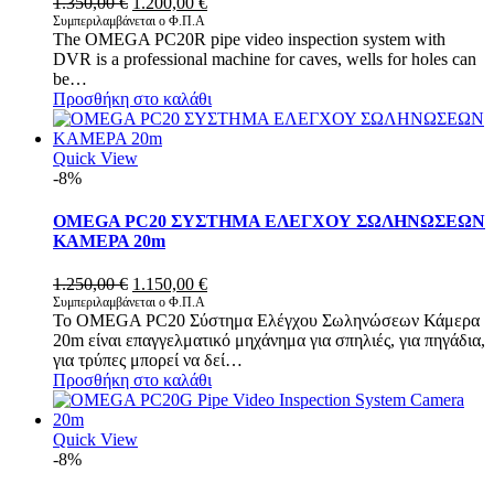
Original
Η
1.350,00
€
1.200,00
€
price
τρέχουσα
Συμπεριλαμβάνεται ο Φ.Π.Α
The OMEGA PC20R pipe video inspection system with
was:
τιμή
DVR is a professional machine for caves, wells for holes can
1.350,00 €.
είναι:
be…
1.200,00 €.
Προσθήκη στο καλάθι
Quick View
-8%
OMEGA PC20 ΣΥΣΤΗΜΑ ΕΛΕΓΧΟΥ ΣΩΛΗΝΩΣΕΩΝ
ΚΑΜΕΡΑ 20m
Original
Η
1.250,00
€
1.150,00
€
price
τρέχουσα
Συμπεριλαμβάνεται ο Φ.Π.Α
Το OMEGA PC20 Σύστημα Ελέγχου Σωληνώσεων Κάμερα
was:
τιμή
20m είναι επαγγελματικό μηχάνημα για σπηλιές, για πηγάδια,
1.250,00 €.
είναι:
για τρύπες μπορεί να δεί…
1.150,00 €.
Προσθήκη στο καλάθι
Quick View
-8%