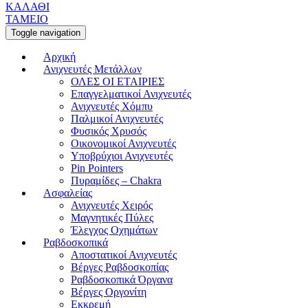
ΚΑΛΑΘΙ
ΤΑΜΕΙΟ
Toggle navigation
Αρχική
Ανιχνευτές Μετάλλων
ΟΛΕΣ ΟΙ ΕΤΑΙΡΙΕΣ
Επαγγελματικοί Ανιχνευτές
Ανιχνευτές Χόμπυ
Παλμικοί Ανιχνευτές
Φυσικός Χρυσός
Οικονομικοί Ανιχνευτές
Υποβρύχιοι Ανιχνευτές
Pin Pointers
Πυραμίδες – Chakra
Ασφαλείας
Ανιχνευτές Χειρός
Μαγνητικές Πύλες
Έλεγχος Οχημάτων
Ραβδοσκοπικά
Αποστατικοί Ανιχνευτές
Βέργες Ραβδοσκοπίας
Ραβδοσκοπικά Όργανα
Βέργες Οργονίτη
Εκκρεμή