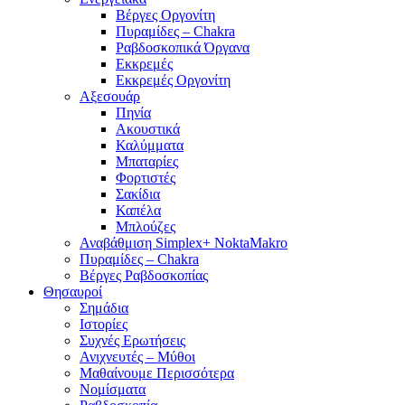
Βέργες Οργονίτη
Πυραμίδες – Chakra
Ραβδοσκοπικά Όργανα
Εκκρεμές
Εκκρεμές Οργονίτη
Αξεσουάρ
Πηνία
Ακουστικά
Καλύμματα
Μπαταρίες
Φορτιστές
Σακίδια
Καπέλα
Μπλούζες
Αναβάθμιση Simplex+ NoktaMakro
Πυραμίδες – Chakra
Βέργες Ραβδοσκοπίας
Θησαυροί
Σημάδια
Ιστορίες
Συχνές Ερωτήσεις
Ανιχνευτές – Μύθοι
Μαθαίνουμε Περισσότερα
Νομίσματα