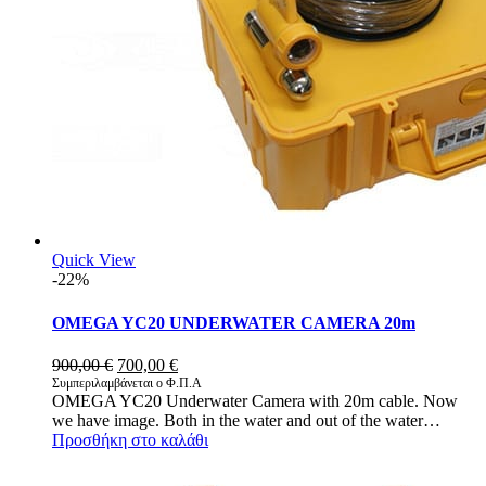
Quick View
-22%
OMEGA YC20 UNDERWATER CAMERA 20m
Original
Η
900,00
€
700,00
€
price
τρέχουσα
Συμπεριλαμβάνεται ο Φ.Π.Α
OMEGA YC20 Underwater Camera with 20m cable. Now
was:
τιμή
we have image. Both in the water and out of the water…
900,00 €.
είναι:
Προσθήκη στο καλάθι
700,00 €.