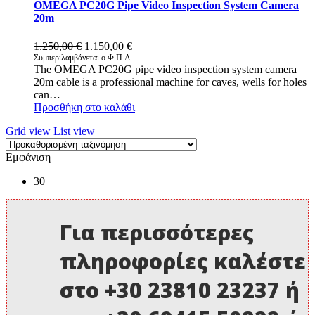
OMEGA PC20G Pipe Video Inspection System Camera
20m
Original
Η
1.250,00
€
1.150,00
€
price
τρέχουσα
Συμπεριλαμβάνεται ο Φ.Π.Α
The OMEGA PC20G pipe video inspection system camera
was:
τιμή
20m cable is a professional machine for caves, wells for holes
1.250,00 €.
είναι:
can…
1.150,00 €.
Προσθήκη στο καλάθι
Grid view
List view
Εμφάνιση
30
Για περισσότερες
πληροφορίες καλέστε
στο +30 23810 23237 ή