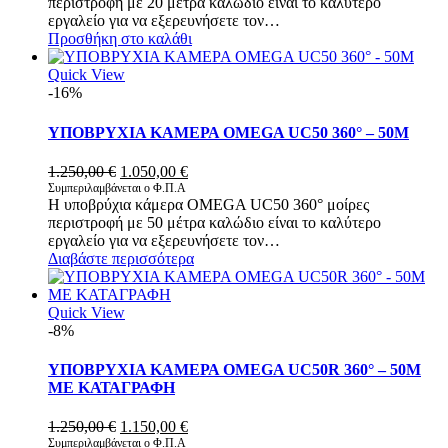
περιστροφή με 20 μέτρα καλώδιο είναι το καλύτερο
1.100,00 €.
είναι:
εργαλείο για να εξερευνήσετε τον…
950,00 €.
Προσθήκη στο καλάθι
Quick View
-16%
ΥΠΟΒΡΥΧΙΑ ΚΑΜΕΡΑ OMEGA UC50 360° – 50M
Original
Η
1.250,00
€
1.050,00
€
price
τρέχουσα
Συμπεριλαμβάνεται ο Φ.Π.Α
Η υποβρύχια κάμερα OMEGA UC50 360° μοίρες
was:
τιμή
περιστροφή με 50 μέτρα καλώδιο είναι το καλύτερο
1.250,00 €.
είναι:
εργαλείο για να εξερευνήσετε τον…
1.050,00 €.
Διαβάστε περισσότερα
Quick View
-8%
ΥΠΟΒΡΥΧΙΑ ΚΑΜΕΡΑ OMEGA UC50R 360° – 50M
ΜΕ ΚΑΤΑΓΡΑΦΗ
Original
Η
1.250,00
€
1.150,00
€
price
τρέχουσα
Συμπεριλαμβάνεται ο Φ.Π.Α