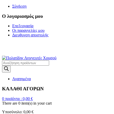
Σύνδεση
Ο λογαριασμός μου
Επεξεργασία
Οι παραγγελίες μου
Διευθυνση αποστολής
Η ΜΕΓΑΛΥΤΕΡΗ
ΓΚΑΜΑ ΑΝΙΧΝΕΥΤΩΝ ΜΕΤΑΛΛΩΝ
Products
search
Αγαπημένα
ΚΑΛΑΘΙ ΑΓΟΡΩΝ
0
προϊόντα :
0,00
€
There are
0 item(s)
in your cart
Υποσύνολο:
0,00
€