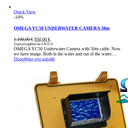
Quick View
-14%
OMEGA YC50 UNDERWATER CAMERA 50m
Original
Η
1.100,00
€
950,00
€
price
τρέχουσα
Συμπεριλαμβάνεται ο Φ.Π.Α
OMEGA YC50 Underwater Camera with 50m cable. Now
was:
τιμή
we have image. Both in the water and out of the water…
1.100,00 €.
είναι:
Προσθήκη στο καλάθι
950,00 €.