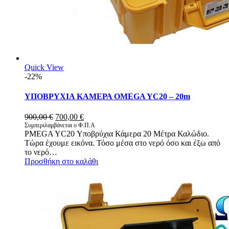
Quick View
-22%
ΥΠΟΒΡΥΧΙΑ ΚΑΜΕΡΑ OMEGA YC20 – 20m
Original
Η
900,00
€
700,00
€
price
τρέχουσα
Συμπεριλαμβάνεται ο Φ.Π.Α
PMEGA YC20 Υποβρύχια Κάμερα 20 Μέτρα Καλώδιο.
was:
τιμή
Τώρα έχουμε εικόνα. Τόσο μέσα στο νερό όσο και έξω από
900,00 €.
είναι:
το νερό…
700,00 €.
Προσθήκη στο καλάθι