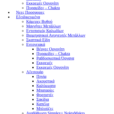
Εκκρεμές Οργονίτη
Πυραμίδες – Chakra
Νεες Προσφορες
Εξειδικευμένα
Κάμερες Βυθού
Μαγνήτες Μετάλλων
Εντοπισμός Καλωδίων
Βιομηχανικοί Ανιχνευτές Μετάλλων
Σκαπτικά Είδη
Ενεργειακά
Βέργες Οργονίτη
Πυραμίδες – Chakra
Ραβδοσκοπικά Όργανα
Εκκρεμές
Εκκρεμές Οργονίτη
Αξεσουάρ
Πηνία
Ακουστικά
Καλύμματα
Μπαταρίες
Φορτιστές
Σακίδια
Καπέλα
Μπλούζες
Αναβάθμιση Simplex+ NoktaMakro