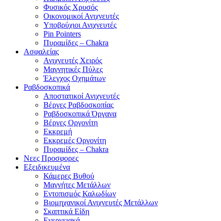
Φυσικός Χρυσός
Οικονομικοί Ανιχνευτές
Υποβρύχιοι Ανιχνευτές
Pin Pointers
Πυραμίδες – Chakra
Ασφαλείας
Ανιχνευτές Χειρός
Μαγνητικές Πύλες
Έλεγχος Οχημάτων
Ραβδοσκοπικά
Αποστατικοί Ανιχνευτές
Βέργες Ραβδοσκοπίας
Ραβδοσκοπικά Όργανα
Βέργες Οργονίτη
Εκκρεμή
Εκκρεμές Οργονίτη
Πυραμίδες – Chakra
Νεες Προσφορες
Εξειδικευμένα
Κάμερες Βυθού
Μαγνήτες Μετάλλων
Εντοπισμός Καλωδίων
Βιομηχανικοί Ανιχνευτές Μετάλλων
Σκαπτικά Είδη
Ενεργειακά