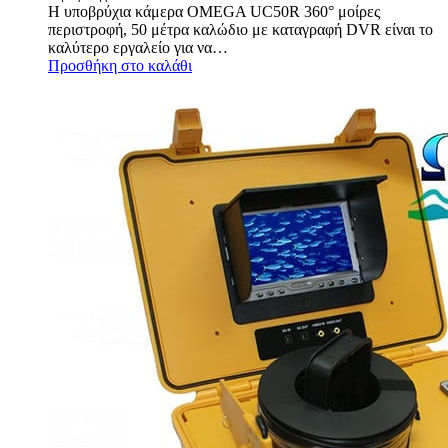
Η υποβρύχια κάμερα OMEGA UC50R 360° μοίρες
was:
τιμή
περιστροφή, 50 μέτρα καλώδιο με καταγραφή DVR είναι το
1.250,00 €.
είναι:
καλύτερο εργαλείο για να…
1.150,00 €.
Προσθήκη στο καλάθι