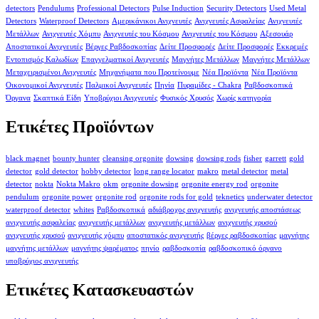
detectors
Pendulums
Professional Detectors
Pulse Induction
Security Detectors
Used Metal
Detectors
Waterproof Detectors
Αμερικάνικοι Ανιχνευτές
Ανιχνευτές Ασφαλείας
Ανιχνευτές
Μετάλλων
Ανιχνευτές Χόμπυ
Ανιχνευτές του Κόσμου
Ανιχνευτές του Κόσμου
Αξεσουάρ
Αποστατικοί Ανιχνευτές
Βέργες Ραβδοσκοπίας
Δείτε Προσφορές
Δείτε Προσφορές
Εκκρεμές
Εντοπισμός Καλωδίων
Επαγγελματικοί Ανιχνευτές
Μαγνήτες Μετάλλων
Μαγνήτες Μετάλλων
Μεταχειρισμένοι Ανιχνευτές
Μηχανήματα που Προτείνουμε
Νέα Προϊόντα
Νέα Προϊόντα
Οικονομικοί Ανιχνευτές
Παλμικοί Ανιχνευτές
Πηνία
Πυραμίδες - Chakra
Ραβδοσκοπικά
Όργανα
Σκαπτικά Είδη
Υποβρύχιοι Ανιχνευτές
Φυσικός Χρυσός
Χωρίς κατηγορία
Ετικέτες Προϊόντων
black magnet
bounty hunter
cleansing orgonite
dowsing
dowsing rods
fisher
garrett
gold
detector
gold detector
hobby detector
long range locator
makro
metal detector
metal
detector
nokta
Nokta Makro
okm
orgonite dowsing
orgonite energy rod
orgonite
pendulum
orgonite power
orgonite rod
orgonite rods for gold
teknetics
underwater detector
waterproof detector
whites
Ραβδοσκοπικά
αδιάβροχος ανιχνευτής
ανιχνευτής αποστάσεως
ανιχνευτής ασφαλείας
ανιχνευτής μετάλλων
ανιχνευτής μετάλλων
ανιχνευτής χρυσού
ανιχνευτής χρυσού
ανιχνευτής χόμπυ
αποστατικός ανιχνευτής
βέργες ραβδοσκοπίας
μαγνήτης
μαγνήτης μετάλλων
μαγνήτης ψαρέματος
πηνίο
ραβδοσκοπία
ραβδοσκοπικό όργανο
υποβρύχιος ανιχνευτής
Ετικέτες Κατασκευαστών