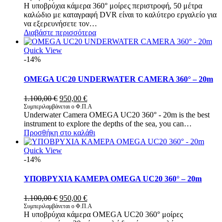
Η υποβρύχια κάμερα 360° μοίρες περιστροφή, 50 μέτρα
καλώδιο με καταγραφή DVR είναι το καλύτερο εργαλείο για
να εξερευνήσετε τον…
Διαβάστε περισσότερα
Quick View
-14%
OMEGA UC20 UNDERWATER CAMERA 360° – 20m
Original
Η
1.100,00
€
950,00
€
price
τρέχουσα
Συμπεριλαμβάνεται ο Φ.Π.Α
Underwater Camera OMEGA UC20 360° - 20m is the best
was:
τιμή
instrument to explore the depths of the sea, you can…
1.100,00 €.
είναι:
Προσθήκη στο καλάθι
950,00 €.
Quick View
-14%
ΥΠΟΒΡΥΧΙΑ ΚΑΜΕΡΑ OMEGA UC20 360° – 20m
Original
Η
1.100,00
€
950,00
€
price
τρέχουσα
Συμπεριλαμβάνεται ο Φ.Π.Α
Η υποβρύχια κάμερα OMEGA UC20 360° μοίρες
was:
τιμή