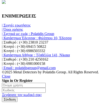
ΕΝΗΜΕΡΩΣΕΙΣ
| Συχνές ερωτήσεις
| Όροι χρήσης
| Σχετικά με εμάς : Polatidis Group
| Κατάστημα Έδεσσας : Φιλίππου 10, Έδεσσα
| Σταθερό : (+30) 23810 23237
| Κινητό : (+30) 69415 50822
| Κινητό : (+30) 6986503332
| Κατάστημα Αθήνας : Τζαβέλλα 141, Νίκαια
| Σταθερό : (+30) 210 4250162
| Κινητό : (+30) 6981000158
| Email : polatidisgroup@gmail.com
©2025 Metal Detectors by Polatidis Group. All Rights Reserved.
Close
Sign in Or Register
Ξεχάσατε τον κωδικό σας;