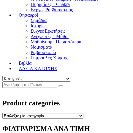
Πυραμίδες – Chakra
Βέργες Ραβδοσκοπίας
Θησαυροί
Σημάδια
Ιστορίες
Συχνές Ερωτήσεις
Ανιχνευτές – Μύθοι
Μαθαίνουμε Περισσότερα
Νομίσματα
Ραβδοσκοπία
Συμβουλές Χρήσης
Βιβλία
ΑΔΕΙΑ ΚΑΤΟΧΗΣ
Product categories
ΦΙΛΤΡΑΡΙΣΜΑ ΑΝΑ ΤΙΜΗ