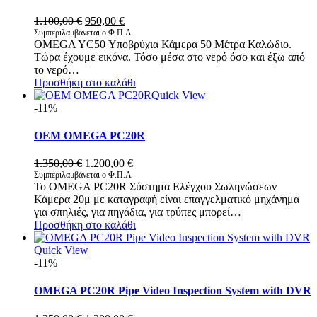
Original
Η
1.100,00
€
950,00
€
price
τρέχουσα
Συμπεριλαμβάνεται ο Φ.Π.Α
OMEGA YC50 Υποβρύχια Κάμερα 50 Μέτρα Καλώδιο.
was:
τιμή
Τώρα έχουμε εικόνα. Τόσο μέσα στο νερό όσο και έξω από
1.100,00 €.
είναι:
το νερό…
950,00 €.
Προσθήκη στο καλάθι
Quick View
-11%
OEM OMEGA PC20R
Original
Η
1.350,00
€
1.200,00
€
price
τρέχουσα
Συμπεριλαμβάνεται ο Φ.Π.Α
Το OMEGA PC20R Σύστημα Ελέγχου Σωληνώσεων
was:
τιμή
Κάμερα 20μ με καταγραφή είναι επαγγελματικό μηχάνημα
1.350,00 €.
είναι:
για σπηλιές, για πηγάδια, για τρύπες μπορεί…
1.200,00 €.
Προσθήκη στο καλάθι
Quick View
-11%
OMEGA PC20R Pipe Video Inspection System with DVR