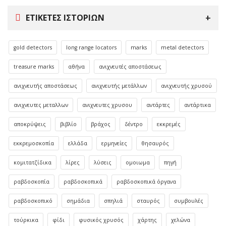
ΕΤΙΚΈΤΕΣ ΙΣΤΟΡΙΏΝ
gold detectors
long range locators
marks
metal detectors
treasure marks
αθήνα
ανιχνευτές αποστάσεως
ανιχνευτής αποστάσεως
ανιχνευτής μετάλλων
ανιχνευτής χρυσού
ανιχνευτες μεταλλων
ανιχνευτες χρυσου
αντάρτες
αντάρτικα
αποκρύψεις
βιβλίο
βράχος
δέντρο
εκκρεμές
εκκρεμοσκοπία
ελλάδα
ερμηνείες
θησαυρός
κομιτατζίδικα
λίρες
λύσεις
ομοιωμα
πηγή
ραβδοσκοπία
ραβδοσκοπικά
ραβδοσκοπικά όργανα
ραβδοσκοπικό
σημάδια
σπηλιά
σταυρός
συμβουλές
τούρκικα
φίδι
φυσικός χρυσός
χάρτης
χελώνα