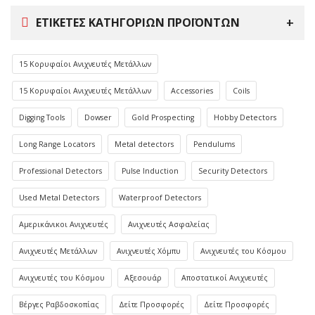
ΕΤΙΚΈΤΕΣ ΚΑΤΗΓΟΡΙΏΝ ΠΡΟΪΌΝΤΩΝ
15 Κορυφαίοι Ανιχνευτές Μετάλλων
15 Κορυφαίοι Ανιχνευτές Μετάλλων
Accessories
Coils
Digging Tools
Dowser
Gold Prospecting
Hobby Detectors
Long Range Locators
Metal detectors
Pendulums
Professional Detectors
Pulse Induction
Security Detectors
Used Metal Detectors
Waterproof Detectors
Αμερικάνικοι Ανιχνευτές
Ανιχνευτές Ασφαλείας
Ανιχνευτές Μετάλλων
Ανιχνευτές Χόμπυ
Ανιχνευτές του Κόσμου
Ανιχνευτές του Κόσμου
Αξεσουάρ
Αποστατικοί Ανιχνευτές
Βέργες Ραβδοσκοπίας
Δείτε Προσφορές
Δείτε Προσφορές