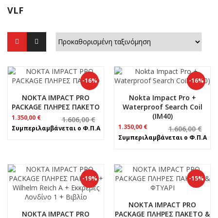
VLF
-16%
-16%
NOKTA IMPACT PRO
Nokta Impact Pro +
PACKAGE ΠΛΗΡΕΣ ΠΑΚΕΤΟ
Waterproof Search Coil
(IM40)
Original
Η
1.350,00
€
1.606,00
€
price
τρέχουσα
Original
Η
1.350,00
€
Συμπεριλαμβάνεται ο Φ.Π.Α
1.606,00
€
was:
τιμή
price
τρέχουσα
Συμπεριλαμβάνεται ο Φ.Π.Α
1.606,00 €.
είναι:
was:
τιμή
1.350,00 €.
1.606,00 €.
είναι:
1.350,00 €.
-19%
-15%
NOKTA IMPACT PRO
NOKTA IMPACT PRO
PACKAGE ΠΛΗΡΕΣ ΠΑΚΕΤΟ &