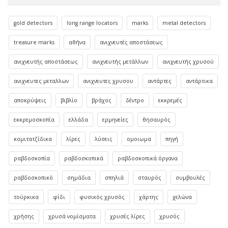
gold detectors
long range locators
marks
metal detectors
treasure marks
αθήνα
ανιχνευτές αποστάσεως
ανιχνευτής αποστάσεως
ανιχνευτής μετάλλων
ανιχνευτής χρυσού
ανιχνευτες μεταλλων
ανιχνευτες χρυσου
αντάρτες
αντάρτικα
αποκρύψεις
βιβλίο
βράχος
δέντρο
εκκρεμές
εκκρεμοσκοπία
ελλάδα
ερμηνείες
θησαυρός
κομιτατζίδικα
λίρες
λύσεις
ομοιωμα
πηγή
ραβδοσκοπία
ραβδοσκοπικά
ραβδοσκοπικά όργανα
ραβδοσκοπικό
σημάδια
σπηλιά
σταυρός
συμβουλές
τούρκικα
φίδι
φυσικός χρυσός
χάρτης
χελώνα
χρήσης
χρυσά νομίσματα
χρυσές λίρες
χρυσός