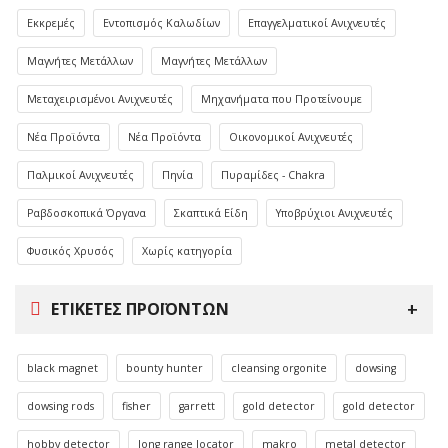
Εκκρεμές
Εντοπισμός Καλωδίων
Επαγγελματικοί Ανιχνευτές
Μαγνήτες Μετάλλων
Μαγνήτες Μετάλλων
Μεταχειρισμένοι Ανιχνευτές
Μηχανήματα που Προτείνουμε
Νέα Προϊόντα
Νέα Προϊόντα
Οικονομικοί Ανιχνευτές
Παλμικοί Ανιχνευτές
Πηνία
Πυραμίδες - Chakra
Ραβδοσκοπικά Όργανα
Σκαπτικά Είδη
Υποβρύχιοι Ανιχνευτές
Φυσικός Χρυσός
Χωρίς κατηγορία
ΕΤΙΚΈΤΕΣ ΠΡΟΪΌΝΤΩΝ
black magnet
bounty hunter
cleansing orgonite
dowsing
dowsing rods
fisher
garrett
gold detector
gold detector
hobby detector
long range locator
makro
metal detector