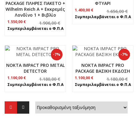
PACKAGE ΠΛΗΡΕΣ ΠΑΚΕΤΟ +
ΦΤΥΑΡΙ
Wilhelm Reich A + Εκκρεμές
Original
Η
1.400,00
€
1.656,00
€
Λονδίνο 1 + Βιβλίο
price
τρέχουσα
Συμπεριλαμβάνεται ο Φ.Π.Α
was:
τιμή
Original
Η
1.550,00
€
1.906,00
€
1.656,00 €.
είναι:
price
τρέχουσα
Συμπεριλαμβάνεται ο Φ.Π.Α
1.400,00 €.
was:
τιμή
1.906,00 €.
είναι:
1.550,00 €.
-7%
-7%
NOKTA IMPACT PRO METAL
NOKTA IMPACT PRO
DETECTOR
PACKAGE ΒΑΣΙΚΗ ΕΚΔΟΣΗ
Original
Η
Original
Η
1.100,00
€
1.100,00
€
1.180,00
€
1.180,00
€
price
τρέχουσα
price
τρέχουσα
Συμπεριλαμβάνεται ο Φ.Π.Α
Συμπεριλαμβάνεται ο Φ.Π.Α
was:
τιμή
was:
τιμή
1.180,00 €.
είναι:
1.180,00 €.
είναι:
1.100,00 €.
1.100,00 €.