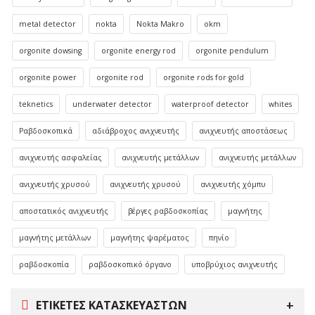
metal detector
nokta
Nokta Makro
okm
orgonite dowsing
orgonite energy rod
orgonite pendulum
orgonite power
orgonite rod
orgonite rods for gold
teknetics
underwater detector
waterproof detector
whites
Ραβδοσκοπικά
αδιάβροχος ανιχνευτής
ανιχνευτής αποστάσεως
ανιχνευτής ασφαλείας
ανιχνευτής μετάλλων
ανιχνευτής μετάλλων
ανιχνευτής χρυσού
ανιχνευτής χρυσού
ανιχνευτής χόμπυ
αποστατικός ανιχνευτής
βέργες ραβδοσκοπίας
μαγνήτης
μαγνήτης μετάλλων
μαγνήτης ψαρέματος
πηνίο
ραβδοσκοπία
ραβδοσκοπικό όργανο
υποβρύχιος ανιχνευτής
ΕΤΙΚΈΤΕΣ ΚΑΤΑΣΚΕΥΑΣΤΏΝ