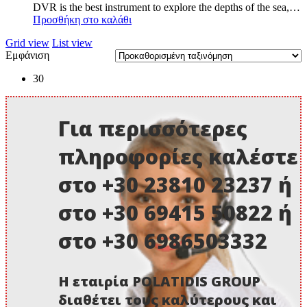
DVR is the best instrument to explore the depths of the sea,…
1.250,00 €.
είναι:
Προσθήκη στο καλάθι
1.150,00 €.
Grid view
List view
Εμφάνιση
30
Για περισσότερες
πληροφορίες καλέστε
στο +30 23810 23237 ή
στο +30 69415 50822 ή
στο +30 6986503332
Η εταιρία POLATIDIS GROUP
διαθέτει τους καλύτερους και