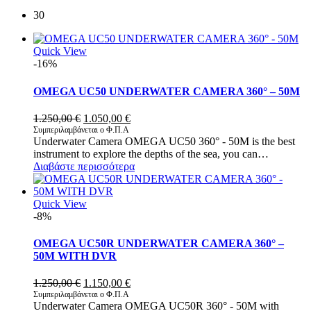
30
Quick View
-16%
OMEGA UC50 UNDERWATER CAMERA 360° – 50M
Original
Η
1.250,00
€
1.050,00
€
price
τρέχουσα
Συμπεριλαμβάνεται ο Φ.Π.Α
Underwater Camera OMEGA UC50 360° - 50M is the best
was:
τιμή
instrument to explore the depths of the sea, you can…
1.250,00 €.
είναι:
Διαβάστε περισσότερα
1.050,00 €.
Quick View
-8%
OMEGA UC50R UNDERWATER CAMERA 360° –
50M WITH DVR
Original
Η
1.250,00
€
1.150,00
€
price
τρέχουσα
Συμπεριλαμβάνεται ο Φ.Π.Α
Underwater Camera OMEGA UC50R 360° - 50M with
was:
τιμή