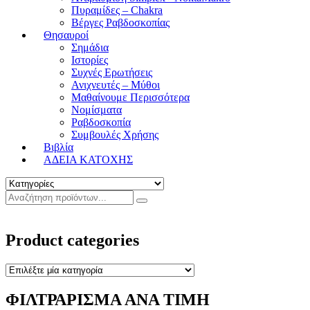
Πυραμίδες – Chakra
Βέργες Ραβδοσκοπίας
Θησαυροί
Σημάδια
Ιστορίες
Συχνές Ερωτήσεις
Ανιχνευτές – Μύθοι
Μαθαίνουμε Περισσότερα
Νομίσματα
Ραβδοσκοπία
Συμβουλές Χρήσης
Βιβλία
ΑΔΕΙΑ ΚΑΤΟΧΗΣ
Product categories
ΦΙΛΤΡΑΡΙΣΜΑ ΑΝΑ ΤΙΜΗ