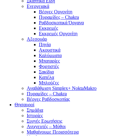
Σκαπτικά Είδη
Ενεργειακά
Βέργες Οργονίτη
Πυραμίδες – Chakra
Ραβδοσκοπικά Όργανα
Εκκρεμές
Εκκρεμές Οργονίτη
Αξεσουάρ
Πηνία
Ακουστικά
Καλύμματα
Μπαταρίες
Φορτιστές
Σακίδια
Καπέλα
Μπλούζες
Αναβάθμιση Simplex+ NoktaMakro
Πυραμίδες – Chakra
Βέργες Ραβδοσκοπίας
Θησαυροί
Σημάδια
Ιστορίες
Συχνές Ερωτήσεις
Ανιχνευτές – Μύθοι
Μαθαίνουμε Περισσότερα