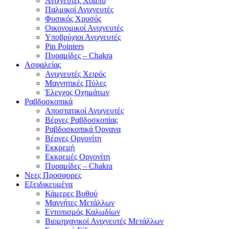
Ανιχνευτές Χόμπυ
Παλμικοί Ανιχνευτές
Φυσικός Χρυσός
Οικονομικοί Ανιχνευτές
Υποβρύχιοι Ανιχνευτές
Pin Pointers
Πυραμίδες – Chakra
Ασφαλείας
Ανιχνευτές Χειρός
Μαγνητικές Πύλες
Έλεγχος Οχημάτων
Ραβδοσκοπικά
Αποστατικοί Ανιχνευτές
Βέργες Ραβδοσκοπίας
Ραβδοσκοπικά Όργανα
Βέργες Οργονίτη
Εκκρεμή
Εκκρεμές Οργονίτη
Πυραμίδες – Chakra
Νεες Προσφορες
Εξειδικευμένα
Κάμερες Βυθού
Μαγνήτες Μετάλλων
Εντοπισμός Καλωδίων
Βιομηχανικοί Ανιχνευτές Μετάλλων