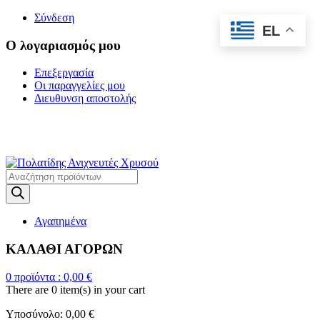
Σύνδεση
EL
Ο λογαριασμός μου
Επεξεργασία
Οι παραγγελίες μου
Διευθυνση αποστολής
Η ΜΕΓΑΛΥΤΕΡΗ
ΓΚΑΜΑ ΑΝΙΧΝΕΥΤΩΝ ΜΕΤΑΛΛΩΝ
Products
search
Αγαπημένα
ΚΑΛΑΘΙ ΑΓΟΡΩΝ
0
προϊόντα :
0,00
€
There are
0 item(s)
in your cart
Υποσύνολο:
0,00
€