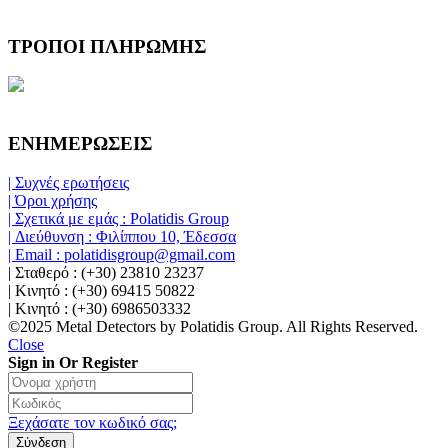
ΤΡΟΠΟΙ ΠΛΗΡΩΜΗΣ
ΕΝΗΜΕΡΩΣΕΙΣ
| Συχνές ερωτήσεις
| Όροι χρήσης
| Σχετικά με εμάς : Polatidis Group
| Διεύθυνση : Φιλίππου 10, Έδεσσα
| Email : polatidisgroup@gmail.com
| Σταθερό : (+30) 23810 23237
| Κινητό : (+30) 69415 50822
| Κινητό : (+30) 6986503332
©2025 Metal Detectors by Polatidis Group. All Rights Reserved.
Close
Sign in Or Register
Ξεχάσατε τον κωδικό σας;