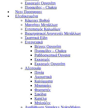
Εκκρεμές Οργονίτη
Πυραμίδες – Chakra
Νεες Προσφορες
Εξειδικευμένα
Κάμερες Βυθού
Μαγνήτες Μετάλλων
Εντοπισμός Καλωδίων
Βιομηχανικοί Ανιχνευτές Μετάλλων
Σκαπτικά Είδη
Ενεργειακά
Βέργες Οργονίτη
Πυραμίδες – Chakra
Ραβδοσκοπικά Όργανα
Εκκρεμές
Εκκρεμές Οργονίτη
Αξεσουάρ
Πηνία
Ακουστικά
Καλύμματα
Μπαταρίες
Φορτιστές
Σακίδια
Καπέλα
Μπλούζες
Αναβάθμιση Simplex+ NoktaMakro