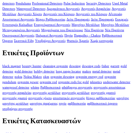
detectors
Pendulums
Professional Detectors
Pulse Induction
Security Detectors
Used Metal
Detectors
Waterproof Detectors
Αμερικάνικοι Ανιχνευτές
Ανιχνευτές Ασφαλείας
Ανιχνευτές
Μετάλλων
Ανιχνευτές Χόμπυ
Ανιχνευτές του Κόσμου
Ανιχνευτές του Κόσμου
Αξεσουάρ
Αποστατικοί Ανιχνευτές
Βέργες Ραβδοσκοπίας
Δείτε Προσφορές
Δείτε Προσφορές
Εκκρεμές
Εντοπισμός Καλωδίων
Επαγγελματικοί Ανιχνευτές
Μαγνήτες Μετάλλων
Μαγνήτες Μετάλλων
Μεταχειρισμένοι Ανιχνευτές
Μηχανήματα που Προτείνουμε
Νέα Προϊόντα
Νέα Προϊόντα
Οικονομικοί Ανιχνευτές
Παλμικοί Ανιχνευτές
Πηνία
Πυραμίδες - Chakra
Ραβδοσκοπικά
Όργανα
Σκαπτικά Είδη
Υποβρύχιοι Ανιχνευτές
Φυσικός Χρυσός
Χωρίς κατηγορία
Ετικέτες Προϊόντων
black magnet
bounty hunter
cleansing orgonite
dowsing
dowsing rods
fisher
garrett
gold
detector
gold detector
hobby detector
long range locator
makro
metal detector
metal
detector
nokta
Nokta Makro
okm
orgonite dowsing
orgonite energy rod
orgonite
pendulum
orgonite power
orgonite rod
orgonite rods for gold
teknetics
underwater detector
waterproof detector
whites
Ραβδοσκοπικά
αδιάβροχος ανιχνευτής
ανιχνευτής αποστάσεως
ανιχνευτής ασφαλείας
ανιχνευτής μετάλλων
ανιχνευτής μετάλλων
ανιχνευτής χρυσού
ανιχνευτής χρυσού
ανιχνευτής χόμπυ
αποστατικός ανιχνευτής
βέργες ραβδοσκοπίας
μαγνήτης
μαγνήτης μετάλλων
μαγνήτης ψαρέματος
πηνίο
ραβδοσκοπία
ραβδοσκοπικό όργανο
υποβρύχιος ανιχνευτής
Ετικέτες Κατασκευαστών