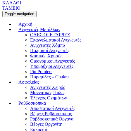
ΚΑΛΑΘΙ
ΤΑΜΕΙΟ
Toggle navigation
Αρχική
Ανιχνευτές Μετάλλων
ΟΛΕΣ ΟΙ ΕΤΑΙΡΙΕΣ
Επαγγελματικοί Ανιχνευτές
Ανιχνευτές Χόμπυ
Παλμικοί Ανιχνευτές
Φυσικός Χρυσός
Οικονομικοί Ανιχνευτές
Υποβρύχιοι Ανιχνευτές
Pin Pointers
Πυραμίδες – Chakra
Ασφαλείας
Ανιχνευτές Χειρός
Μαγνητικές Πύλες
Έλεγχος Οχημάτων
Ραβδοσκοπικά
Αποστατικοί Ανιχνευτές
Βέργες Ραβδοσκοπίας
Ραβδοσκοπικά Όργανα
Βέργες Οργονίτη
Εκκρεμή