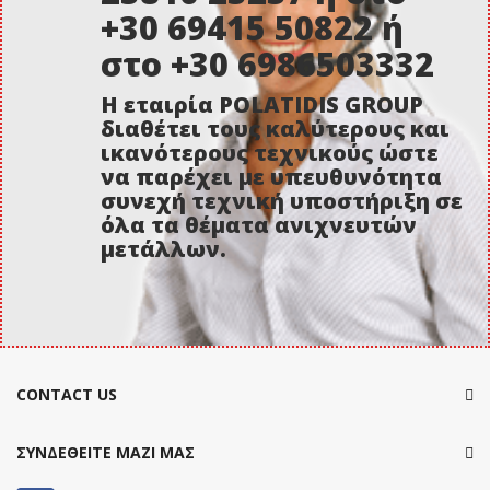
+30 69415 50822 ή
στο +30 6986503332
Η εταιρία POLATIDIS GROUP
διαθέτει τους καλύτερους και
ικανότερους τεχνικούς ώστε
να παρέχει με υπευθυνότητα
συνεχή τεχνική υποστήριξη σε
όλα τα θέματα ανιχνευτών
μετάλλων.
CONTACT US
ΣΥΝΔΕΘΕΙΤΕ ΜΑΖΙ ΜΑΣ