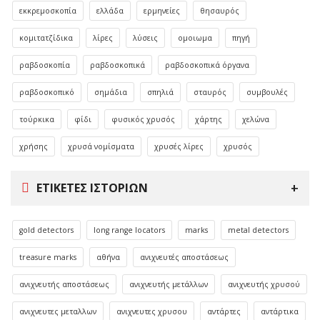
εκκρεμοσκοπία
ελλάδα
ερμηνείες
θησαυρός
κομιτατζίδικα
λίρες
λύσεις
ομοιωμα
πηγή
ραβδοσκοπία
ραβδοσκοπικά
ραβδοσκοπικά όργανα
ραβδοσκοπικό
σημάδια
σπηλιά
σταυρός
συμβουλές
τούρκικα
φίδι
φυσικός χρυσός
χάρτης
χελώνα
χρήσης
χρυσά νομίσματα
χρυσές λίρες
χρυσός
ΕΤΙΚΈΤΕΣ ΙΣΤΟΡΙΏΝ
gold detectors
long range locators
marks
metal detectors
treasure marks
αθήνα
ανιχνευτές αποστάσεως
ανιχνευτής αποστάσεως
ανιχνευτής μετάλλων
ανιχνευτής χρυσού
ανιχνευτες μεταλλων
ανιχνευτες χρυσου
αντάρτες
αντάρτικα