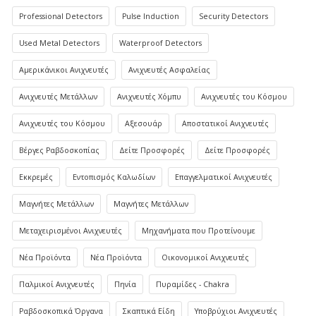
Professional Detectors
Pulse Induction
Security Detectors
Used Metal Detectors
Waterproof Detectors
Αμερικάνικοι Ανιχνευτές
Ανιχνευτές Ασφαλείας
Ανιχνευτές Μετάλλων
Ανιχνευτές Χόμπυ
Ανιχνευτές του Κόσμου
Ανιχνευτές του Κόσμου
Αξεσουάρ
Αποστατικοί Ανιχνευτές
Βέργες Ραβδοσκοπίας
Δείτε Προσφορές
Δείτε Προσφορές
Εκκρεμές
Εντοπισμός Καλωδίων
Επαγγελματικοί Ανιχνευτές
Μαγνήτες Μετάλλων
Μαγνήτες Μετάλλων
Μεταχειρισμένοι Ανιχνευτές
Μηχανήματα που Προτείνουμε
Νέα Προϊόντα
Νέα Προϊόντα
Οικονομικοί Ανιχνευτές
Παλμικοί Ανιχνευτές
Πηνία
Πυραμίδες - Chakra
Ραβδοσκοπικά Όργανα
Σκαπτικά Είδη
Υποβρύχιοι Ανιχνευτές