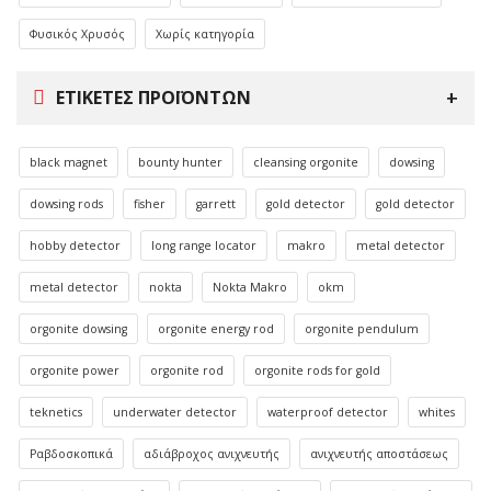
Φυσικός Χρυσός
Χωρίς κατηγορία
ΕΤΙΚΈΤΕΣ ΠΡΟΪΌΝΤΩΝ
black magnet
bounty hunter
cleansing orgonite
dowsing
dowsing rods
fisher
garrett
gold detector
gold detector
hobby detector
long range locator
makro
metal detector
metal detector
nokta
Nokta Makro
okm
orgonite dowsing
orgonite energy rod
orgonite pendulum
orgonite power
orgonite rod
orgonite rods for gold
teknetics
underwater detector
waterproof detector
whites
Ραβδοσκοπικά
αδιάβροχος ανιχνευτής
ανιχνευτής αποστάσεως