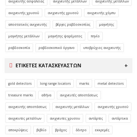
ανιχνευτής ασφαλείας
ανιχνευτής μετάλλων
ανιχνευτής μετάλλων
ανιχνευτής χρυσού
ανιχνευτής χρυσού
ανιχνευτής χόμπυ
αποστατικός ανιχνευτής
βέργες ραβδοσκοπίας
μαγνήτης
μαγνήτης μετάλλων
μαγνήτης ψαρέματος
πηνίο
ραβδοσκοπία
ραβδοσκοπικό όργανο
υποβρύχιος ανιχνευτής
ΕΤΙΚΈΤΕΣ ΚΑΤΑΣΚΕΥΑΣΤΏΝ
gold detectors
long range locators
marks
metal detectors
treasure marks
αθήνα
ανιχνευτές αποστάσεως
ανιχνευτής αποστάσεως
ανιχνευτής μετάλλων
ανιχνευτής χρυσού
ανιχνευτες μεταλλων
ανιχνευτες χρυσου
αντάρτες
αντάρτικα
αποκρύψεις
βιβλίο
βράχος
δέντρο
εκκρεμές