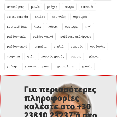
αποκρύψεις
βιβλίο
βράχος
δέντρο
εκκρεμές
εκκρεμοσκοπία
ελλάδα
ερμηνείες
θησαυρός
κομιτατζίδικα
λίρες
λύσεις
ομοιωμα
πηγή
ραβδοσκοπία
ραβδοσκοπικά
ραβδοσκοπικά όργανα
ραβδοσκοπικό
σημάδια
σπηλιά
σταυρός
συμβουλές
τούρκικα
φίδι
φυσικός χρυσός
χάρτης
χελώνα
χρήσης
χρυσά νομίσματα
χρυσές λίρες
χρυσός
Για περισσότερες
πληροφορίες
καλέστε στο +30
23810 23237 ή στο