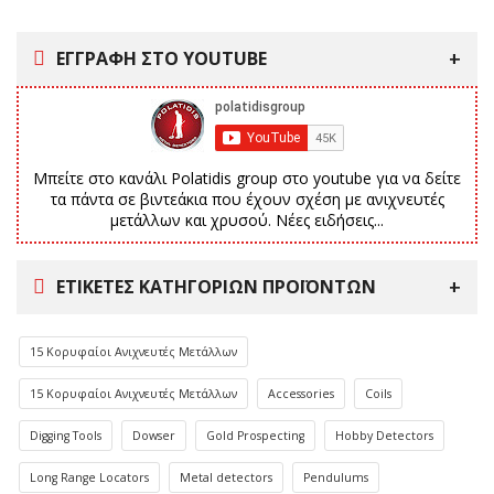
ΕΓΓΡΑΦΗ ΣΤΟ YOUTUBE
Μπείτε στο κανάλι Polatidis group στο youtube για να δείτε
τα πάντα σε βιντεάκια που έχουν σχέση με ανιχνευτές
μετάλλων και χρυσού. Νέες ειδήσεις...
ΕΤΙΚΈΤΕΣ ΚΑΤΗΓΟΡΙΏΝ ΠΡΟΪΌΝΤΩΝ
15 Κορυφαίοι Ανιχνευτές Μετάλλων
15 Κορυφαίοι Ανιχνευτές Μετάλλων
Accessories
Coils
Digging Tools
Dowser
Gold Prospecting
Hobby Detectors
Long Range Locators
Metal detectors
Pendulums