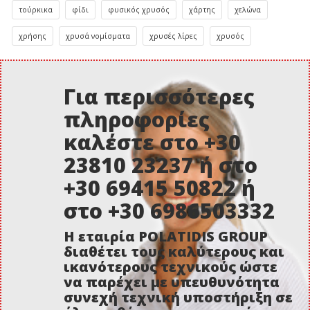
τούρκικα
φίδι
φυσικός χρυσός
χάρτης
χελώνα
χρήσης
χρυσά νομίσματα
χρυσές λίρες
χρυσός
Για περισσότερες
πληροφορίες
καλέστε στο +30
23810 23237 ή στο
+30 69415 50822 ή
στο +30 6986503332
Η εταιρία POLATIDIS GROUP
διαθέτει τους καλύτερους και
ικανότερους τεχνικούς ώστε
να παρέχει με υπευθυνότητα
συνεχή τεχνική υποστήριξη σε