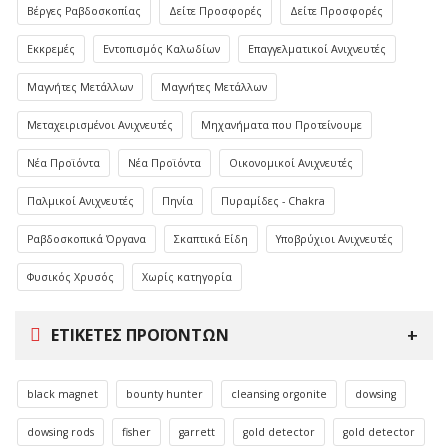
Βέργες Ραβδοσκοπίας
Δείτε Προσφορές
Δείτε Προσφορές
Εκκρεμές
Εντοπισμός Καλωδίων
Επαγγελματικοί Ανιχνευτές
Μαγνήτες Μετάλλων
Μαγνήτες Μετάλλων
Μεταχειρισμένοι Ανιχνευτές
Μηχανήματα που Προτείνουμε
Νέα Προϊόντα
Νέα Προϊόντα
Οικονομικοί Ανιχνευτές
Παλμικοί Ανιχνευτές
Πηνία
Πυραμίδες - Chakra
Ραβδοσκοπικά Όργανα
Σκαπτικά Είδη
Υποβρύχιοι Ανιχνευτές
Φυσικός Χρυσός
Χωρίς κατηγορία
ΕΤΙΚΈΤΕΣ ΠΡΟΪΌΝΤΩΝ
black magnet
bounty hunter
cleansing orgonite
dowsing
dowsing rods
fisher
garrett
gold detector
gold detector