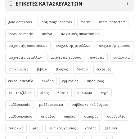
ΕΤΙΚΈΤΕΣ ΚΑΤΑΣΚΕΥΑΣΤΏΝ
gold detectors
long range locators
marks
metal detectors
treasure marks
αθήνα
ανιχνευτές αποστάσεως
ανιχνευτής αποστάσεως
ανιχνευτής μετάλλων
ανιχνευτής χρυσού
ανιχνευτες μεταλλων
ανιχνευτες χρυσου
αντάρτες
αντάρτικα
αποκρύψεις
βιβλίο
βράχος
δέντρο
εκκρεμές
εκκρεμοσκοπία
ελλάδα
ερμηνείες
θησαυρός
κομιτατζίδικα
λίρες
λύσεις
ομοιωμα
πηγή
ραβδοσκοπία
ραβδοσκοπικά
ραβδοσκοπικά όργανα
ραβδοσκοπικό
σημάδια
σπηλιά
σταυρός
συμβουλές
τούρκικα
φίδι
φυσικός χρυσός
χάρτης
χελώνα