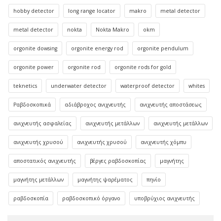
hobby detector
long range locator
makro
metal detector
metal detector
nokta
Nokta Makro
okm
orgonite dowsing
orgonite energy rod
orgonite pendulum
orgonite power
orgonite rod
orgonite rods for gold
teknetics
underwater detector
waterproof detector
whites
Ραβδοσκοπικά
αδιάβροχος ανιχνευτής
ανιχνευτής αποστάσεως
ανιχνευτής ασφαλείας
ανιχνευτής μετάλλων
ανιχνευτής μετάλλων
ανιχνευτής χρυσού
ανιχνευτής χρυσού
ανιχνευτής χόμπυ
αποστατικός ανιχνευτής
βέργες ραβδοσκοπίας
μαγνήτης
μαγνήτης μετάλλων
μαγνήτης ψαρέματος
πηνίο
ραβδοσκοπία
ραβδοσκοπικό όργανο
υποβρύχιος ανιχνευτής