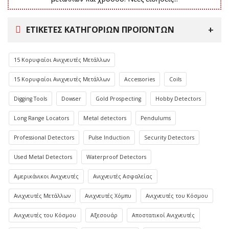
ΕΤΙΚΈΤΕΣ ΚΑΤΗΓΟΡΙΏΝ ΠΡΟΪΌΝΤΩΝ
15 Κορυφαίοι Ανιχνευτές Μετάλλων
15 Κορυφαίοι Ανιχνευτές Μετάλλων
Accessories
Coils
Digging Tools
Dowser
Gold Prospecting
Hobby Detectors
Long Range Locators
Metal detectors
Pendulums
Professional Detectors
Pulse Induction
Security Detectors
Used Metal Detectors
Waterproof Detectors
Αμερικάνικοι Ανιχνευτές
Ανιχνευτές Ασφαλείας
Ανιχνευτές Μετάλλων
Ανιχνευτές Χόμπυ
Ανιχνευτές του Κόσμου
Ανιχνευτές του Κόσμου
Αξεσουάρ
Αποστατικοί Ανιχνευτές