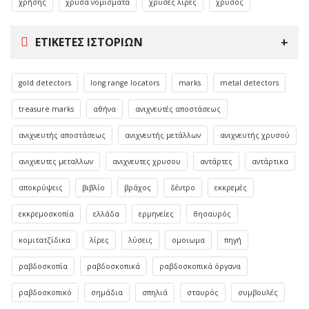
χρήσης
χρυσά νομίσματα
χρυσές λίρες
χρυσός
ΕΤΙΚΈΤΕΣ ΙΣΤΟΡΙΏΝ
gold detectors
long range locators
marks
metal detectors
treasure marks
αθήνα
ανιχνευτές αποστάσεως
ανιχνευτής αποστάσεως
ανιχνευτής μετάλλων
ανιχνευτής χρυσού
ανιχνευτες μεταλλων
ανιχνευτες χρυσου
αντάρτες
αντάρτικα
αποκρύψεις
βιβλίο
βράχος
δέντρο
εκκρεμές
εκκρεμοσκοπία
ελλάδα
ερμηνείες
θησαυρός
κομιτατζίδικα
λίρες
λύσεις
ομοιωμα
πηγή
ραβδοσκοπία
ραβδοσκοπικά
ραβδοσκοπικά όργανα
ραβδοσκοπικό
σημάδια
σπηλιά
σταυρός
συμβουλές