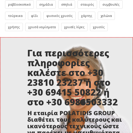
ραβδοσκοπικό
σημάδια
σπηλιά
σταυρός
συμβουλές
τούρκικα
φίδι
φυσικός χρυσός
χάρτης
χελώνα
χρήσης
χρυσά νομίσματα
χρυσές λίρες
χρυσός
Για περισσότερες
πληροφορίες
καλέστε στο +30
23810 23237 ή στο
+30 69415 50822 ή
στο +30 6986503332
Η εταιρία POLATIDIS GROUP
διαθέτει τους καλύτερους και
ικανότερους τεχνικούς ώστε
να παρέχει με υπευθυνότητα