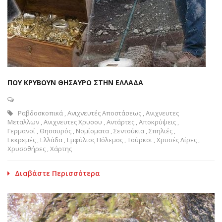
ΠΟΥ ΚΡΥΒΟΥΝ ΘΗΣΑΥΡΟ ΣΤΗΝ ΕΛΛΑΔΑ
Ραβδοσκοπικά
,
Ανιχνευτές Αποστάσεως
,
Ανιχνευτες
Μεταλλων
,
Ανιχνευτες Χρυσου
,
Αντάρτες
,
Αποκρύψεις
,
Γερμανοί
,
Θησαυρός
,
Νομίσματα
,
Σεντούκια
,
Σπηλιές
,
Εκκρεμές
,
Ελλάδα
,
Εμφύλιος Πόλεμος
,
Τούρκοι
,
Χρυσές Λίρες
,
Χρυσοθήρες
,
Χάρτης
Διαβάστε Περισσότερα