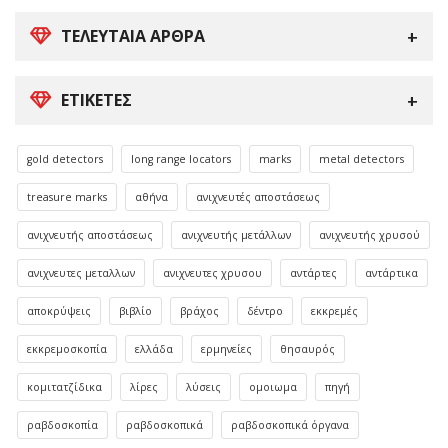
ΤΕΛΕΥΤΑΊΑ ΆΡΘΡΑ
ΕΤΙΚΈΤΕΣ
gold detectors
long range locators
marks
metal detectors
treasure marks
αθήνα
ανιχνευτές αποστάσεως
ανιχνευτής αποστάσεως
ανιχνευτής μετάλλων
ανιχνευτής χρυσού
ανιχνευτες μεταλλων
ανιχνευτες χρυσου
αντάρτες
αντάρτικα
αποκρύψεις
βιβλίο
βράχος
δέντρο
εκκρεμές
εκκρεμοσκοπία
ελλάδα
ερμηνείες
θησαυρός
κομιτατζίδικα
λίρες
λύσεις
ομοιωμα
πηγή
ραβδοσκοπία
ραβδοσκοπικά
ραβδοσκοπικά όργανα