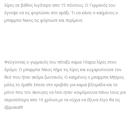
λίρες σε βάθος λιγότερο απο 15 πόντους. Ο Γερμανός του
έγνεψε να τις φορτώσει στο αμάξι. Τι να κάνει ο καημένος ο
μπαρμπα Νικος τις φόρτωσε και περίμενε.
Φεύγοντας ο γερμανός του πέταξε καμια 10αρια λίρες στον
δρόμο. Ο μπαρμπα Νίκος πήρε τις λίρες και ευχαριστούσε τον
θεό που ήταν ακόμα ζωντανός. Ο καημένος ο μπαρμπα Μήτρος
μόλις το έμαθε έπεσε στο κρεβάτι για καμιά βδομάδα και το
μόνο που τον άκουγες να λεει ηταν: κοιμόμουνα πάνω τους για
περισσότερα απο 10 χρόνια με τα νύχια να έξυνα λίγο θα τις
έβρισκα!!!!