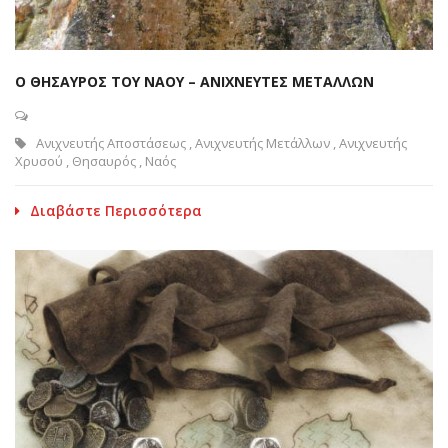
Ο ΘΗΣΑΥΡΟΣ ΤΟΥ ΝΑΟΥ – ΑΝΙΧΝΕΥΤΕΣ ΜΕΤΑΛΛΩΝ
Ανιχνευτής Αποστάσεως
,
Ανιχνευτής Μετάλλων
,
Ανιχνευτής
Χρυσού
,
Θησαυρός
,
Ναός
Διαβάστε Περισσότερα