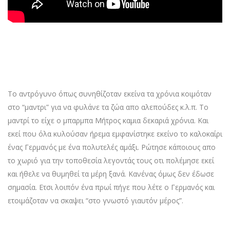
Το αντρόγυνο όπως συνηθίζοταν εκείνα τα χρόνια κοιμόταν
στο “μαντρι” για να φυλάνε τα ζώα απο αλεπούδες κ.λ.π. Το
μαντρί το είχε ο μπαρμπα Μήτρος καμια δεκαριά χρόνια. Και
εκεί που όλα κυλούσαν ήρεμα εμφανίστηκε εκείνο το καλοκαίρι
ένας Γερμανός με ένα πολυτελές αμάξι. Ρώτησε κάποιους απο
το χωριό για την τοποθεσία λεγοντάς τους οτι πολέμησε εκεί
και ήθελε να θυμηθεί τα μέρη ξανά. Κανένας όμως δεν έδωσε
σημασία. Ετσι λοιπόν ένα πρωί πήγε που λέτε ο Γερμανός και
ετοιμάζοταν να σκαψει “στο γνωστό γιαυτόν μέρος”.