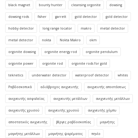
black magnet
bounty hunter
cleansing orgonite
dowsing
dowsing rods
fisher
garrett
gold detector
gold detector
hobby detector
long range locator
makro
metal detector
metal detector
nokta
Nokta Makro
okm
orgonite dowsing
orgonite energy rod
orgonite pendulum
orgonite power
orgonite rod
orgonite rods for gold
teknetics
underwater detector
waterproof detector
whites
Ραβδοσκοπικά
αδιάβροχος ανιχνευτής
ανιχνευτής αποστάσεως
ανιχνευτής ασφαλείας
ανιχνευτής μετάλλων
ανιχνευτής μετάλλων
ανιχνευτής χρυσού
ανιχνευτής χρυσού
ανιχνευτής χόμπυ
αποστατικός ανιχνευτής
βέργες ραβδοσκοπίας
μαγνήτης
μαγνήτης μετάλλων
μαγνήτης ψαρέματος
πηνίο