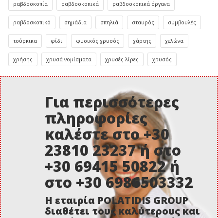
ραβδοσκοπία
ραβδοσκοπικά
ραβδοσκοπικά όργανα
ραβδοσκοπικό
σημάδια
σπηλιά
σταυρός
συμβουλές
τούρκικα
φίδι
φυσικός χρυσός
χάρτης
χελώνα
χρήσης
χρυσά νομίσματα
χρυσές λίρες
χρυσός
Για περισσότερες
πληροφορίες
καλέστε στο +30
23810 23237 ή στο
+30 69415 50822 ή
στο +30 6986503332
Η εταιρία POLATIDIS GROUP
διαθέτει τους καλύτερους και