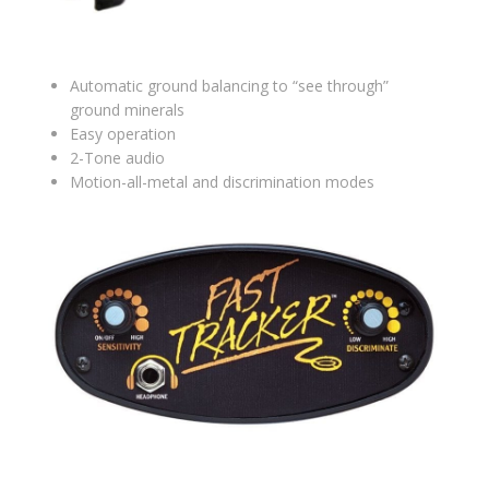
Automatic ground balancing to “see through”
ground minerals
Easy operation
2-Tone audio
Motion-all-metal and discrimination modes