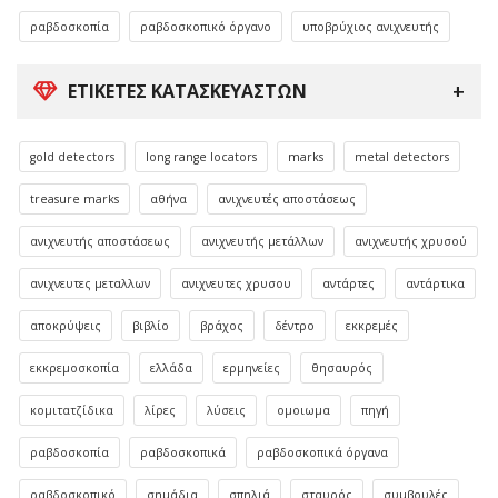
ραβδοσκοπία
ραβδοσκοπικό όργανο
υποβρύχιος ανιχνευτής
ΕΤΙΚΈΤΕΣ ΚΑΤΑΣΚΕΥΑΣΤΏΝ
gold detectors
long range locators
marks
metal detectors
treasure marks
αθήνα
ανιχνευτές αποστάσεως
ανιχνευτής αποστάσεως
ανιχνευτής μετάλλων
ανιχνευτής χρυσού
ανιχνευτες μεταλλων
ανιχνευτες χρυσου
αντάρτες
αντάρτικα
αποκρύψεις
βιβλίο
βράχος
δέντρο
εκκρεμές
εκκρεμοσκοπία
ελλάδα
ερμηνείες
θησαυρός
κομιτατζίδικα
λίρες
λύσεις
ομοιωμα
πηγή
ραβδοσκοπία
ραβδοσκοπικά
ραβδοσκοπικά όργανα
ραβδοσκοπικό
σημάδια
σπηλιά
σταυρός
συμβουλές