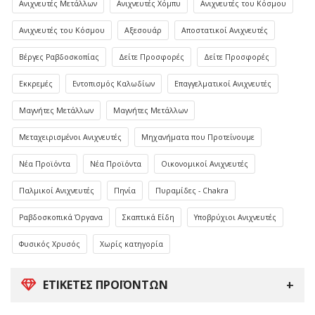
Ανιχνευτές Μετάλλων
Ανιχνευτές Χόμπυ
Ανιχνευτές του Κόσμου
Ανιχνευτές του Κόσμου
Αξεσουάρ
Αποστατικοί Ανιχνευτές
Βέργες Ραβδοσκοπίας
Δείτε Προσφορές
Δείτε Προσφορές
Εκκρεμές
Εντοπισμός Καλωδίων
Επαγγελματικοί Ανιχνευτές
Μαγνήτες Μετάλλων
Μαγνήτες Μετάλλων
Μεταχειρισμένοι Ανιχνευτές
Μηχανήματα που Προτείνουμε
Νέα Προϊόντα
Νέα Προϊόντα
Οικονομικοί Ανιχνευτές
Παλμικοί Ανιχνευτές
Πηνία
Πυραμίδες - Chakra
Ραβδοσκοπικά Όργανα
Σκαπτικά Είδη
Υποβρύχιοι Ανιχνευτές
Φυσικός Χρυσός
Χωρίς κατηγορία
ΕΤΙΚΈΤΕΣ ΠΡΟΪΌΝΤΩΝ