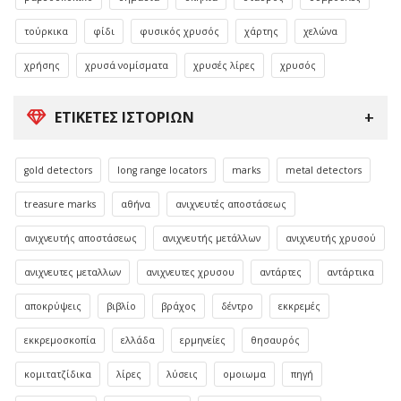
τούρκικα
φίδι
φυσικός χρυσός
χάρτης
χελώνα
χρήσης
χρυσά νομίσματα
χρυσές λίρες
χρυσός
ΕΤΙΚΈΤΕΣ ΙΣΤΟΡΙΏΝ
gold detectors
long range locators
marks
metal detectors
treasure marks
αθήνα
ανιχνευτές αποστάσεως
ανιχνευτής αποστάσεως
ανιχνευτής μετάλλων
ανιχνευτής χρυσού
ανιχνευτες μεταλλων
ανιχνευτες χρυσου
αντάρτες
αντάρτικα
αποκρύψεις
βιβλίο
βράχος
δέντρο
εκκρεμές
εκκρεμοσκοπία
ελλάδα
ερμηνείες
θησαυρός
κομιτατζίδικα
λίρες
λύσεις
ομοιωμα
πηγή