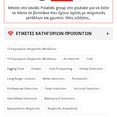
Μπείτε στο κανάλι Polatidis group στο youtube για να δείτε
τα πάντα σε βιντεάκια που έχουν σχέση με ανιχνευτές
μετάλλων και χρυσού. Νέες ειδήσεις...
ΕΤΙΚΈΤΕΣ ΚΑΤΗΓΟΡΙΏΝ ΠΡΟΪΌΝΤΩΝ
15 Κορυφαίοι Ανιχνευτές Μετάλλων
15 Κορυφαίοι Ανιχνευτές Μετάλλων
Accessories
Coils
Digging Tools
Dowser
Gold Prospecting
Hobby Detectors
Long Range Locators
Metal detectors
Pendulums
Professional Detectors
Pulse Induction
Security Detectors
Used Metal Detectors
Waterproof Detectors
Αμερικάνικοι Ανιχνευτές
Ανιχνευτές Ασφαλείας