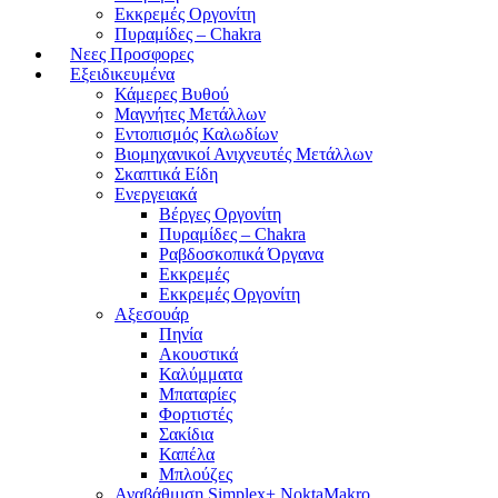
Εκκρεμές Οργονίτη
Πυραμίδες – Chakra
Νεες Προσφορες
Εξειδικευμένα
Κάμερες Βυθού
Μαγνήτες Μετάλλων
Εντοπισμός Καλωδίων
Βιομηχανικοί Ανιχνευτές Μετάλλων
Σκαπτικά Είδη
Ενεργειακά
Βέργες Οργονίτη
Πυραμίδες – Chakra
Ραβδοσκοπικά Όργανα
Εκκρεμές
Εκκρεμές Οργονίτη
Αξεσουάρ
Πηνία
Ακουστικά
Καλύμματα
Μπαταρίες
Φορτιστές
Σακίδια
Καπέλα
Μπλούζες
Αναβάθμιση Simplex+ NoktaMakro