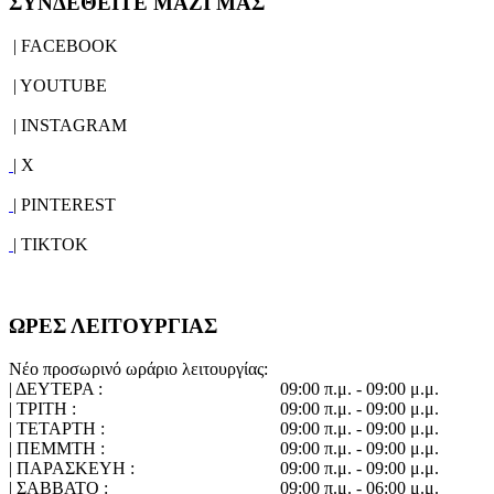
ΣΥΝΔΕΘΕΙΤΕ ΜΑΖΙ ΜΑΣ
| FACEBOOK
| YOUTUBE
| INSTAGRAM
| X
| PINTEREST
| TIKTOK
ΩΡΕΣ ΛΕΙΤΟΥΡΓΙΑΣ
Νέο προσωρινό ωράριο λειτουργίας:
| ΔΕΥΤΕΡΑ :
09:00 π.μ. - 09:00 μ.μ.
| ΤΡΙΤΗ :
09:00 π.μ. - 09:00 μ.μ.
| ΤΕΤΑΡΤΗ :
09:00 π.μ. - 09:00 μ.μ.
| ΠΕΜΜΤΗ :
09:00 π.μ. - 09:00 μ.μ.
| ΠΑΡΑΣΚΕΥΗ :
09:00 π.μ. - 09:00 μ.μ.
| ΣΑΒΒΑΤΟ :
09:00 π.μ. - 06:00 μ.μ.