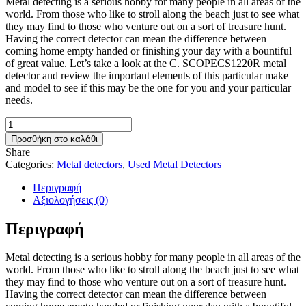
Metal detecting is a serious hobby for many people in all areas of the
world. From those who like to stroll along the beach just to see what
they may find to those who venture out on a sort of treasure hunt.
Having the correct detector can mean the difference between
coming home empty handed or finishing your day with a bountiful
of great value. Let’s take a look at the C. SCOPECS1220R metal
detector and review the important elements of this particular make
and model to see if this may be the one for you and your particular
needs.
C.SCOPE
CS1220R
Προσθήκη στο καλάθι
Used
Share
Metal
Categories:
Metal detectors
,
Used Metal Detectors
Detector
ποσότητα
Περιγραφή
Αξιολογήσεις (0)
Περιγραφή
Metal detecting is a serious hobby for many people in all areas of the
world. From those who like to stroll along the beach just to see what
they may find to those who venture out on a sort of treasure hunt.
Having the correct detector can mean the difference between