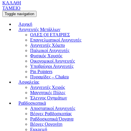
ΚΑΛΑΘΙ
ΤΑΜΕΙΟ
Toggle navigation
Αρχική
Ανιχνευτές Μετάλλων
ΟΛΕΣ ΟΙ ΕΤΑΙΡΙΕΣ
Επαγγελματικοί Ανιχνευτές
Ανιχνευτές Χόμπυ
Παλμικοί Ανιχνευτές
Φυσικός Χρυσός
Οικονομικοί Ανιχνευτές
Υποβρύχιοι Ανιχνευτές
Pin Pointers
Πυραμίδες – Chakra
Ασφαλείας
Ανιχνευτές Χειρός
Μαγνητικές Πύλες
Έλεγχος Οχημάτων
Ραβδοσκοπικά
Αποστατικοί Ανιχνευτές
Βέργες Ραβδοσκοπίας
Ραβδοσκοπικά Όργανα
Βέργες Οργονίτη
Εκκρεμή