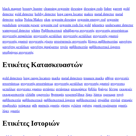
black magnet
bounty hunter
cleansing orgonite
dowsing
dowsing rods
fisher
garrett
gold
detector
gold detector
hobby detector
long range locator
makro
metal detector
metal
detector
nokta
Nokta Makro
okm
orgonite dowsing
orgonite energy rod
orgonite
pendulum
orgonite power
orgonite rod
orgonite rods for gold
teknetics
underwater detector
waterproof detector
whites
Ραβδοσκοπικά
αδιάβροχος ανιχνευτής
ανιχνευτής αποστάσεως
ανιχνευτής ασφαλείας
ανιχνευτής μετάλλων
ανιχνευτής μετάλλων
ανιχνευτής χρυσού
ανιχνευτής χρυσού
ανιχνευτής χόμπυ
αποστατικός ανιχνευτής
βέργες ραβδοσκοπίας
μαγνήτης
μαγνήτης μετάλλων
μαγνήτης ψαρέματος
πηνίο
ραβδοσκοπία
ραβδοσκοπικό όργανο
υποβρύχιος ανιχνευτής
Ετικέτες Κατασκευαστών
gold detectors
long range locators
marks
metal detectors
treasure marks
αθήνα
ανιχνευτές
αποστάσεως
ανιχνευτής αποστάσεως
ανιχνευτής μετάλλων
ανιχνευτής χρυσού
ανιχνευτες
μεταλλων
ανιχνευτες χρυσου
αντάρτες
αντάρτικα
αποκρύψεις
βιβλίο
βράχος
δέντρο
εκκρεμές
εκκρεμοσκοπία
ελλάδα
ερμηνείες
θησαυρός
κομιτατζίδικα
λίρες
λύσεις
ομοιωμα
πηγή
ραβδοσκοπία
ραβδοσκοπικά
ραβδοσκοπικά όργανα
ραβδοσκοπικό
σημάδια
σπηλιά
σταυρός
συμβουλές
τούρκικα
φίδι
φυσικός χρυσός
χάρτης
χελώνα
χρήσης
χρυσά νομίσματα
χρυσές
λίρες
χρυσός
Ετικέτες Ιστοριών