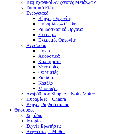
Βιομηχανικοί Ανιχνευτές Μετάλλων
Σκαπτικά Είδη
Ενεργειακά
Βέργες Οργονίτη
Πυραμίδες – Chakra
Ραβδοσκοπικά Όργανα
Εκκρεμές
Εκκρεμές Οργονίτη
Αξεσουάρ
Πηνία
Ακουστικά
Καλύμματα
Μπαταρίες
Φορτιστές
Σακίδια
Καπέλα
Μπλούζες
Αναβάθμιση Simplex+ NoktaMakro
Πυραμίδες – Chakra
Βέργες Ραβδοσκοπίας
Θησαυροί
Σημάδια
Ιστορίες
Συχνές Ερωτήσεις
Ανιχνευτές – Μύθοι