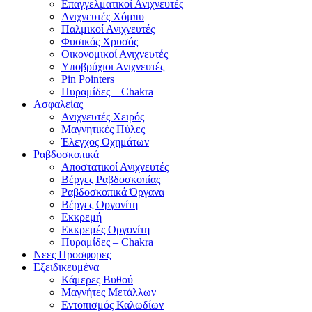
Επαγγελματικοί Ανιχνευτές
Ανιχνευτές Χόμπυ
Παλμικοί Ανιχνευτές
Φυσικός Χρυσός
Οικονομικοί Ανιχνευτές
Υποβρύχιοι Ανιχνευτές
Pin Pointers
Πυραμίδες – Chakra
Ασφαλείας
Ανιχνευτές Χειρός
Μαγνητικές Πύλες
Έλεγχος Οχημάτων
Ραβδοσκοπικά
Αποστατικοί Ανιχνευτές
Βέργες Ραβδοσκοπίας
Ραβδοσκοπικά Όργανα
Βέργες Οργονίτη
Εκκρεμή
Εκκρεμές Οργονίτη
Πυραμίδες – Chakra
Νεες Προσφορες
Εξειδικευμένα
Κάμερες Βυθού
Μαγνήτες Μετάλλων
Εντοπισμός Καλωδίων