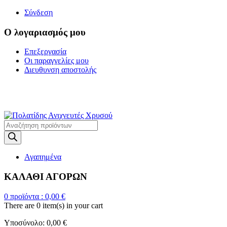
Σύνδεση
Ο λογαριασμός μου
Επεξεργασία
Οι παραγγελίες μου
Διευθυνση αποστολής
Η ΜΕΓΑΛΥΤΕΡΗ
ΓΚΑΜΑ ΑΝΙΧΝΕΥΤΩΝ ΜΕΤΑΛΛΩΝ
Products
search
Αγαπημένα
ΚΑΛΑΘΙ ΑΓΟΡΩΝ
0
προϊόντα :
0,00
€
There are
0 item(s)
in your cart
Υποσύνολο:
0,00
€