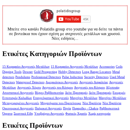
Μπείτε στο κανάλι Polatidis group στο youtube για να δείτε τα πάντα
σε βιντεάκια που έχουν σχέση με ανιχνευτές μετάλλων και χρυσού.
Νέες ειδήσεις...
Ετικέτες Κατηγοριών Προϊόντων
15 Κορυφαίοι Ανιχνευτές Μετάλλων
15 Κορυφαίοι Ανιχνευτές Μετάλλων
Accessories
Coils
Digging Tools
Dowser
Gold Prospecting
Hobby Detectors
Long Range Locators
Metal
detectors
Pendulums
Professional Detectors
Pulse Induction
Security Detectors
Used Metal
Detectors
Waterproof Detectors
Αμερικάνικοι Ανιχνευτές
Ανιχνευτές Ασφαλείας
Ανιχνευτές
Μετάλλων
Ανιχνευτές Χόμπυ
Ανιχνευτές του Κόσμου
Ανιχνευτές του Κόσμου
Αξεσουάρ
Αποστατικοί Ανιχνευτές
Βέργες Ραβδοσκοπίας
Δείτε Προσφορές
Δείτε Προσφορές
Εκκρεμές
Εντοπισμός Καλωδίων
Επαγγελματικοί Ανιχνευτές
Μαγνήτες Μετάλλων
Μαγνήτες Μετάλλων
Μεταχειρισμένοι Ανιχνευτές
Μηχανήματα που Προτείνουμε
Νέα Προϊόντα
Νέα Προϊόντα
Οικονομικοί Ανιχνευτές
Παλμικοί Ανιχνευτές
Πηνία
Πυραμίδες - Chakra
Ραβδοσκοπικά
Όργανα
Σκαπτικά Είδη
Υποβρύχιοι Ανιχνευτές
Φυσικός Χρυσός
Χωρίς κατηγορία
Ετικέτες Προϊόντων