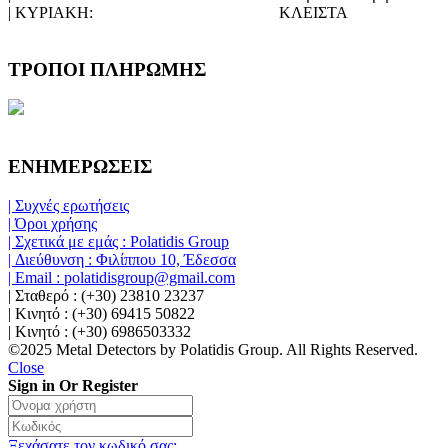
| ΚΥΡΙΑΚΗ:
ΚΛΕΙΣΤΑ
ΤΡΟΠΟΙ ΠΛΗΡΩΜΗΣ
ΕΝΗΜΕΡΩΣΕΙΣ
| Συχνές ερωτήσεις
| Όροι χρήσης
| Σχετικά με εμάς : Polatidis Group
| Διεύθυνση : Φιλίππου 10, Έδεσσα
| Email : polatidisgroup@gmail.com
| Σταθερό : (+30) 23810 23237
| Κινητό : (+30) 69415 50822
| Κινητό : (+30) 6986503332
©2025 Metal Detectors by Polatidis Group. All Rights Reserved.
Close
Sign in Or Register
Ξεχάσατε τον κωδικό σας;