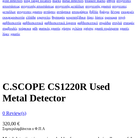
gold detectors
long range locators
marks
metal detectors
treasure marks
αθήνα
ανιχνευτές
αποστάσεως
ανιχνευτής αποστάσεως
ανιχνευτής μετάλλων
ανιχνευτής χρυσού
ανιχνευτες
μεταλλων
ανιχνευτες χρυσου
αντάρτες
αντάρτικα
αποκρύψεις
βιβλίο
βράχος
δέντρο
εκκρεμές
εκκρεμοσκοπία
ελλάδα
ερμηνείες
θησαυρός
κομιτατζίδικα
λίρες
λύσεις
ομοιωμα
πηγή
ραβδοσκοπία
ραβδοσκοπικά
ραβδοσκοπικά όργανα
ραβδοσκοπικό
σημάδια
σπηλιά
σταυρός
συμβουλές
τούρκικα
φίδι
φυσικός χρυσός
χάρτης
χελώνα
χρήσης
χρυσά νομίσματα
χρυσές
λίρες
χρυσός
C.SCOPE CS1220R Used
Metal Detector
0
Review(s)
320,00
€
Συμπεριλαμβάνεται ο Φ.Π.Α