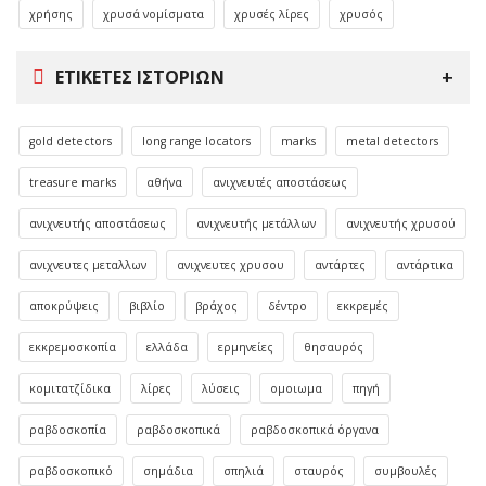
χρήσης
χρυσά νομίσματα
χρυσές λίρες
χρυσός
ΕΤΙΚΈΤΕΣ ΙΣΤΟΡΙΏΝ
gold detectors
long range locators
marks
metal detectors
treasure marks
αθήνα
ανιχνευτές αποστάσεως
ανιχνευτής αποστάσεως
ανιχνευτής μετάλλων
ανιχνευτής χρυσού
ανιχνευτες μεταλλων
ανιχνευτες χρυσου
αντάρτες
αντάρτικα
αποκρύψεις
βιβλίο
βράχος
δέντρο
εκκρεμές
εκκρεμοσκοπία
ελλάδα
ερμηνείες
θησαυρός
κομιτατζίδικα
λίρες
λύσεις
ομοιωμα
πηγή
ραβδοσκοπία
ραβδοσκοπικά
ραβδοσκοπικά όργανα
ραβδοσκοπικό
σημάδια
σπηλιά
σταυρός
συμβουλές