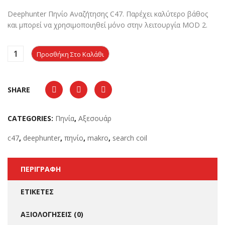
Deephunter Πηνίο Αναζήτησης C47. Παρέχει καλύτερο βάθος
και μπορεί να χρησιμοποιηθεί μόνο στην λειτουργία MOD 2.
Προσθήκη Στο Καλάθι
SHARE
CATEGORIES:
Πηνία
,
Αξεσουάρ
c47
,
deephunter
,
πηνίο
,
makro
,
search coil
ΠΕΡΙΓΡΑΦΉ
ΕΤΙΚΈΤΕΣ
ΑΞΙΟΛΟΓΉΣΕΙΣ (0)