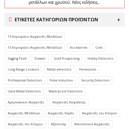
μετάλλων και χρυσού. Νέες ειδήσεις...
ΕΤΙΚΈΤΕΣ ΚΑΤΗΓΟΡΙΏΝ ΠΡΟΪΌΝΤΩΝ
15 Κορυφαίοι Ανιχνευτές Μετάλλων
15 Κορυφαίοι Ανιχνευτές Μετάλλων
Accessories
Coils
Digging Tools
Dowser
Gold Prospecting
Hobby Detectors
Long Range Locators
Metal detectors
Pendulums
Professional Detectors
Pulse Induction
Security Detectors
Used Metal Detectors
Waterproof Detectors
Αμερικάνικοι Ανιχνευτές
Ανιχνευτές Ασφαλείας
Ανιχνευτές Μετάλλων
Ανιχνευτές Χόμπυ
Ανιχνευτές του Κόσμου
Ανιχνευτές του Κόσμου
Αξεσουάρ
Αποστατικοί Ανιχνευτές