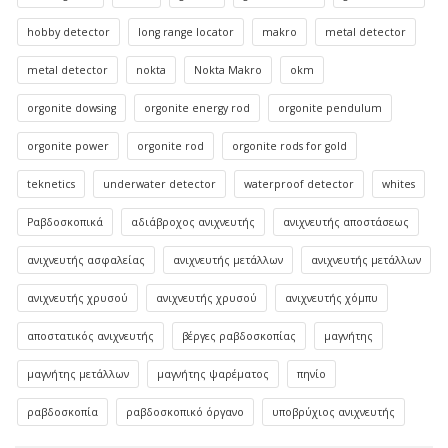
hobby detector
long range locator
makro
metal detector
metal detector
nokta
Nokta Makro
okm
orgonite dowsing
orgonite energy rod
orgonite pendulum
orgonite power
orgonite rod
orgonite rods for gold
teknetics
underwater detector
waterproof detector
whites
Ραβδοσκοπικά
αδιάβροχος ανιχνευτής
ανιχνευτής αποστάσεως
ανιχνευτής ασφαλείας
ανιχνευτής μετάλλων
ανιχνευτής μετάλλων
ανιχνευτής χρυσού
ανιχνευτής χρυσού
ανιχνευτής χόμπυ
αποστατικός ανιχνευτής
βέργες ραβδοσκοπίας
μαγνήτης
μαγνήτης μετάλλων
μαγνήτης ψαρέματος
πηνίο
ραβδοσκοπία
ραβδοσκοπικό όργανο
υποβρύχιος ανιχνευτής