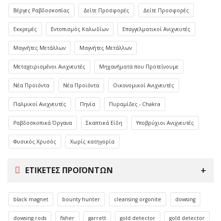
Βέργες Ραβδοσκοπίας
Δείτε Προσφορές
Δείτε Προσφορές
Εκκρεμές
Εντοπισμός Καλωδίων
Επαγγελματικοί Ανιχνευτές
Μαγνήτες Μετάλλων
Μαγνήτες Μετάλλων
Μεταχειρισμένοι Ανιχνευτές
Μηχανήματα που Προτείνουμε
Νέα Προϊόντα
Νέα Προϊόντα
Οικονομικοί Ανιχνευτές
Παλμικοί Ανιχνευτές
Πηνία
Πυραμίδες - Chakra
Ραβδοσκοπικά Όργανα
Σκαπτικά Είδη
Υποβρύχιοι Ανιχνευτές
Φυσικός Χρυσός
Χωρίς κατηγορία
ΕΤΙΚΈΤΕΣ ΠΡΟΪΌΝΤΩΝ
black magnet
bounty hunter
cleansing orgonite
dowsing
dowsing rods
fisher
garrett
gold detector
gold detector