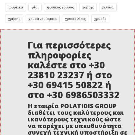
τούρκικα
φίδι
φυσικός χρυσός
χάρτης
χελώνα
χρήσης
χρυσά νομίσματα
χρυσές λίρες
χρυσός
Για περισσότερες
πληροφορίες
καλέστε στο +30
23810 23237 ή στο
+30 69415 50822 ή
στο +30 6986503332
Η εταιρία POLATIDIS GROUP
διαθέτει τους καλύτερους και
ικανότερους τεχνικούς ώστε
να παρέχει με υπευθυνότητα
συνεχή τεχνική υποστήριξη σε