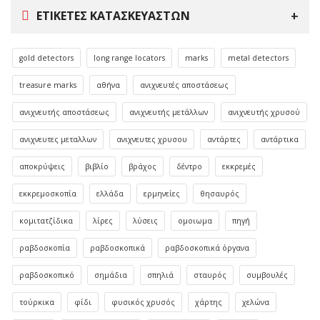
ΕΤΙΚΈΤΕΣ ΚΑΤΑΣΚΕΥΑΣΤΏΝ
gold detectors
long range locators
marks
metal detectors
treasure marks
αθήνα
ανιχνευτές αποστάσεως
ανιχνευτής αποστάσεως
ανιχνευτής μετάλλων
ανιχνευτής χρυσού
ανιχνευτες μεταλλων
ανιχνευτες χρυσου
αντάρτες
αντάρτικα
αποκρύψεις
βιβλίο
βράχος
δέντρο
εκκρεμές
εκκρεμοσκοπία
ελλάδα
ερμηνείες
θησαυρός
κομιτατζίδικα
λίρες
λύσεις
ομοιωμα
πηγή
ραβδοσκοπία
ραβδοσκοπικά
ραβδοσκοπικά όργανα
ραβδοσκοπικό
σημάδια
σπηλιά
σταυρός
συμβουλές
τούρκικα
φίδι
φυσικός χρυσός
χάρτης
χελώνα